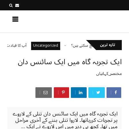
کچھ نیا جانیں
تازہ ترین
کیا آپ فراڈ سے بچ سکتے ہیں؟
آپ کا قیادت کا انداز کیا 
Uncategorized
ایک تجربہ گاہ میں ایک سائنس دان
مختصر_کہانیاں
ایک تجربہ گاہ میں ایک سائنس دان تتلی کے لاروے
پر تجربات کررہاتھا۔ لاروا تتلی بننے کے آخری مراحل
میں تھا۔ کچھ ہی دیر میں اس لاروے نے ایک ...