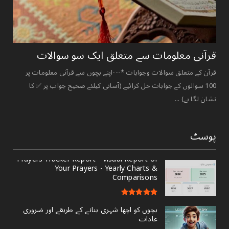
قرآنی ‏معلومات ‏سے ‏متعلق ‏ایک ‏سو ‏سوالات ‏
قرآن کے متعلق سوالات وجوابات *---اپنے بچوں سے قرآنی معلومات پر
100 سوالوں کے جوابات حل کرائیے (آسانی کیلئے صحیح جواب پر ✅ کا
نشان لگا ہے) ...
پوسٹ
Prayers Tracker Report - Visual Report of
Your Prayers - Yearly Charts &
Comparisons
بچوں کو اچھا شہری بنانے کے طریقے اور ضروری
عادات