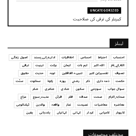
UNCATEGORIZED
کیریئر کی ترقی کی صلاحیت
July 29, 2026
UNCATEGORIZED
لیبلز
کیا آپ اپنے باس کو مؤثر طریقے سے منظم کر رہے ہیں
July 29, 2026
احتساب
احتیاط
احساس
اخلاقیات
ادارے_کی_پسند
اصول زندگی
الله_کے_نام
اللہ اکبر
اہم بات
ایمان
برکت
تربیت
ترقی
UNCATEGORIZED
تصوف
تفسیرابن کثیر
تنبیہہ الغافلین
توبہ
حدیث
حقوق
اس وقت آپ کا موڈ کیسا ہے؟
حکمت
ذمہ داری
ذکر
رشتے
روزہ
زکوٰۃ
سخاوت
سنّت
July 29, 2026
سوال جواب
سوچئیے
سکون
شادی
شاعری
شکر
UNCATEGORIZED
صحابہ_اکرام
صحت
صدقہ
فکر
قرآن
مثبت_سوچ
مزاح
قرض لینے اور دینے میں ہوشیاری
معاشرہ
معاشیات
نصیحت
نماز
واقعہ
والدین
ٹیکنالوجی
July 29, 2026
کاروبار
کامیابی
کردار
کہانی
کہانیاں
یاددہانی
یقین
UNCATEGORIZED
آپ کا فیصلہ کرنے کا انداز
مختلف موضوعات