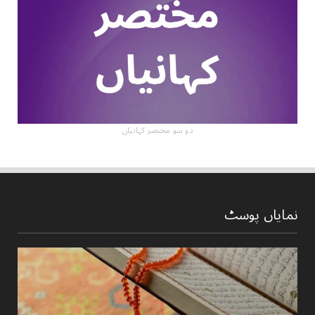
دو سو مختصر کہانیاں
نمایاں پوسٹ