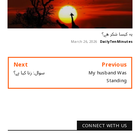
ﯾﮧ ﮐﯿﺴﺎ ﺷﮑﺮ ﮬﮯ؟
March 26, 2026
DailyTenMinutes
Next
Previous
My husband Was
سوال: زنا کیا ہے؟
Standing
CONNECT WITH US