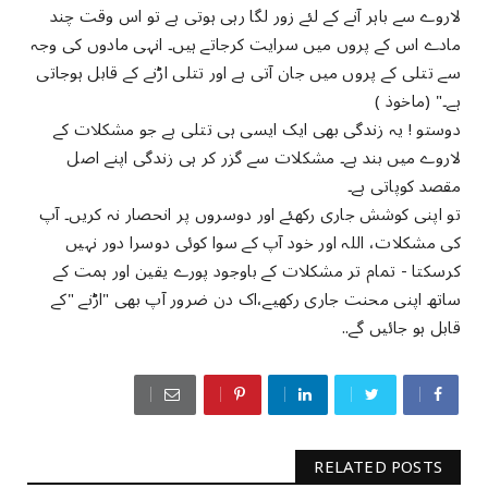
لاروے سے باہر آنے کے لئے زور لگا رہی ہوتی ہے تو اس وقت چند
مادے اس کے پروں میں سرایت کرجاتے ہیں۔ انہی مادوں کی وجہ
سے تتلی کے پروں میں جان آتی ہے اور تتلی اڑنے کے قابل ہوجاتی
ہے۔" (ماخوذ )
دوستو ! یہ زندگی بھی ایک ایسی ہی تتلی ہے جو مشکلات کے
لاروے میں بند ہے۔ مشکلات سے گزر کر ہی زندگی اپنے اصل
مقصد کوپاتی ہے۔
تو اپنی کوشش جاری رکھئے اور دوسروں پر انحصار نہ کریں۔ آپ
کی مشکلات، اللہ اور خود آپ کے سوا کوئی دوسرا دور نہیں
کرسکتا - تمام تر مشکلات کے باوجود پورے یقین اور ہمت کے
ساتھ اپنی محنت جاری رکھیے،اک دن ضرور آپ بھی "اڑنے "کے
قابل ہو جائیں گے..
RELATED POSTS