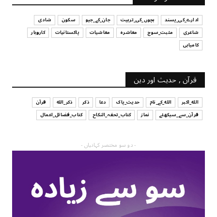
July 29, 2026
ادارے_کی_پسند
بچوں_کی_تربیت
جان_کے_جیو
سکون
شادی
شاعری
مثبت_سوچ
معاشرہ
معاشیات
پاکستانیات
کاروبار
کامیابی
قرآن , حدیث اور دین
الله_اکبر
الله_کے_نام
حدیث_پاک
دعا
ذکر
ذکر_الله
قرآن
قرآن_سے_سیکھئے
نماز
کتاب_تحفہ_النکاح
کتاب_فضائل_اعمال
- دو سو مختصر کہانیاں -