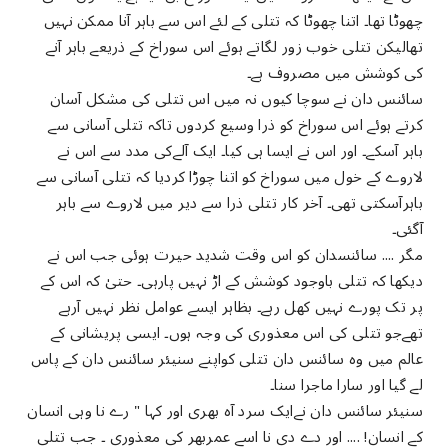
چھوٹا تھا۔ اتنا چھوٹا کہ تتلی کے لئے اس سے باہر آنا ممکن نہیں
تھالیکن تتلی خوب زور لگاتے ہوئے اس سوراخ کے ذریعے باہر آنے
کی کوشش میں مصروف ہے۔
سائنس دان نے سوچا کیوں نہ میں اس تتلی کی مشکل آسان
کرتے ہوئے اس سوراخ کو ذرا وسیع کردوں تاکہ تتلی آسانی سے
باہر آسکے۔ اور اس نے ایسا ہی کیا۔ ایک آلےکی مدد سے اس نے
لاروے کے خول میں سوراخ کو اتنا چوڑا کردیا کہ تتلی آسانی سے
باہرآسکتی تھی۔ آخر کار تتلی ذرا سے دیر میں لاروے سے باہر
آگئی۔
مگر .... سائنسدان کو اس وقت شدید حیرت ہوئی جب اس نے
دیکھا کہ تتلی باوجود کوشش کے اڑ نہیں پارہی۔ حتیٰ کہ اس کے
پر تک پورے نہیں کھل رہے۔ بظاہر ایسے عوامل نظر نہیں آرہے
تھےجو تتلی کی اس معذوری کی وجہ ہوں۔ ایسی پریشانی کے
عالم میں وہ سائنس دان تتلی کواپنے سنیئر سائنس دان کے پاس
لے گیا اور سارا ماجرا سنا۔
سنیئر سائنس دان نےایک سرد آہ بھری اور کہا " رے نا وہی انسان
کے انسان! .... اور دے دی نا اسے عمربھر کی معذوری ۔ جب تتلی