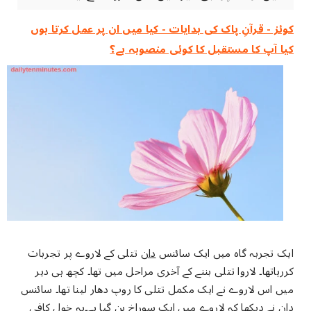
کوئز - قرآنِ پاک کی ہدایات - کیا میں ان پر عمل کرتا ہوں
کیا آپ کا مستقبل کا کوئی منصوبہ ہے؟
ایک تجربہ گاہ میں ایک سائنس
دان
تتلی کے لاروے پر تجربات
کررہاتھا۔ لاروا تتلی بننے کے آخری مراحل میں تھا۔ کچھ ہی دیر
میں اس لاروے نے ایک مکمل تتلی کا روپ دھار لینا تھا۔ سائنس
دان نے دیکھا کہ لاروے میں ایک سوراخ بن گیا ہے۔یہ خول کافی