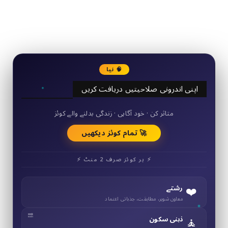
2340
Followers
3290
Followers
🧠 نیا
اپنی اندرونی صلاحیتیں دریافت کریں
50+ مختصر کوئز
متاثر کن · خود آگاہی · زندگی بدلنے والے کوئز
🚀 تمام کوئز دیکھیں
⚡ ہر کوئز صرف 2 منٹ ⚡
❤️
رشتے
معاون شوہر، مطابقت، جذباتی اعتماد
🧘
ذہنی سکون