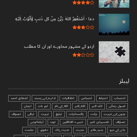
دعا - ‎اَسْتَغْفِرُ اللهَ رَبِّىْ مِنْ کل ذَنبٍ وَّاَتُوْبُ اِلَيْهِ
اردو کے مشہور محاورے اور ان کا مطلب
لیبلز
احتساب
احتیاط
احساس
اخلاقیات
ادارے_کی_پسند
اشفاق احمد
اصول زندگی
اللہ اکبر
الله_اکبر
الله_کے_نام
اہم بات
ایمان
بچوں_کی_تربیت
برکت
پاکستانیات
تبليغ
تربیت
ترقی
تصوف
تصوّف
تفسیرابن کثیر
تنبیہہ الغافلین
توبہ
ٹیکنالوجی
جان_کے_جیو
جنید_طاہر
حدیث
حدیث_پاک
حقوق
حکمت