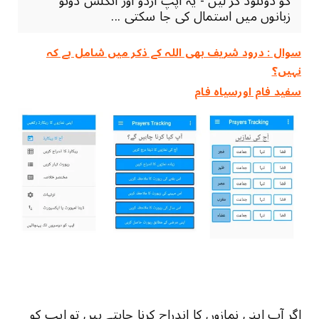
کو ڈونلوڈ کر لیں - یہ اپپ اردو اور انگلش دونو
زبانوں میں استمال کی جا سکتی ...
سوال : درود شریف بھی اللہ کے ذکر میں شامل ہے کہ
نہیں؟
سفید فام اورسیاہ فام
اگر آپ اپنی نمازوں کا اندراج کرنا چاہتے ہیں تو اپپ کو