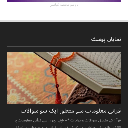
دو سو مختصر کہانیاں
نمایاں پوسٹ
قرآنی ‏معلومات ‏سے ‏متعلق ‏ایک ‏سو ‏سوالات ‏
قرآن کے متعلق سوالات وجوابات *---اپنے بچوں سے قرآنی معلومات پر
100 سوالوں کے جوابات حل کرائیے (آسانی کیلئے صحیح جواب پر ✅ کا