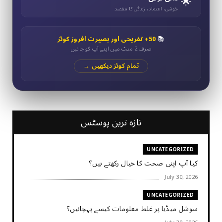
🌟
خوشی، اعتماد، زندگی کا مقصد
📚
50+ تفریحی اور بصیرت افروز کوئز
صرف 2 منٹ میں اپنے آپ کو جانیں
تمام کوئز دیکھیں →
تازہ ترین پوسٹس
UNCATEGORIZED
کیا آپ اپنی صحت کا خیال رکھتے ہیں؟
July 30, 2026
UNCATEGORIZED
سوشل میڈیا پر غلط معلومات کیسے پہچانیں؟