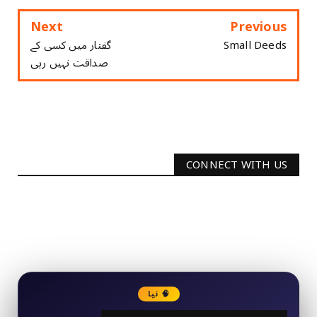
Next
Previous
Small Deeds
گفتار میں کسی کے
صداقت نہیں رہی
CONNECT WITH US
2340
Followers
3290
Followers
🧠 نیا