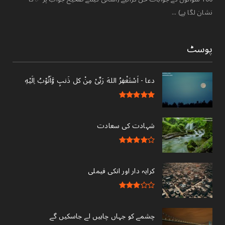
نشان لگا ہے) ...
پوسٹ
دعا - ‎اَسْتَغْفِرُ اللهَ رَبِّىْ مِنْ کل ذَنبٍ وَّاَتُوْبُ اِلَيْهِ
شہادت کی سعادت
کرایہ دار اور انکی فیملی
چشمے کو جہاں چاہیں لے جاسکیں گے