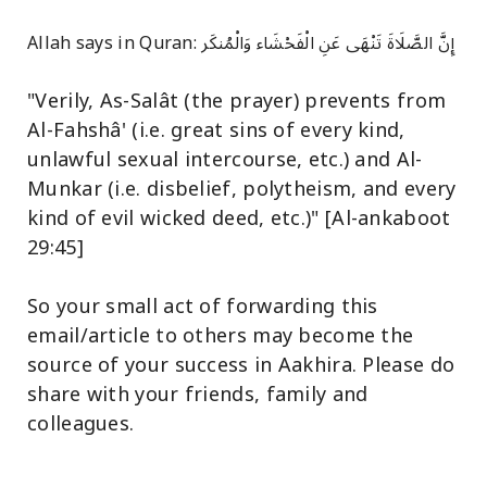
Allah says in Quran: إِنَّ الصَّلَاةَ تَنْهَى عَنِ الْفَحْشَاء وَالْمُنكَر
"Verily, As-Salât (the prayer) prevents from
Al-Fahshâ' (i.e. great sins of every kind,
unlawful sexual intercourse, etc.) and Al-
Munkar (i.e. disbelief, polytheism, and every
kind of evil wicked deed, etc.)" [Al-ankaboot
29:45]
So your small act of forwarding this
email/article to others may become the
source of your success in Aakhira. Please do
share with your friends, family and
colleagues.