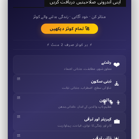
اپنی اندرونی صلاحیتیں دریافت کریں
50+ مختصر کوئز
متاثر کن · خود آگاہی · زندگی بدلنے والے کوئز
🚀 تمام کوئز دیکھیں
⚡ ہر کوئز صرف 2 منٹ ⚡
❤️
رشتے
معاون شوہر، مطابقت، جذباتی اعتماد
🧘
ذہنی سکون
تناؤ کی سطح، اضطراب، جذباتی ذہانت
👨‍👧‍👦
والدین
عظیم باپ، والدین کے انداز، خاندانی بندھن
💼
کیریئر اور ترقی
کام اور زندگی کا توازن، قیادت، پیداواریت
ذاتی ترقی