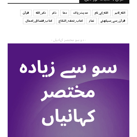
الله_اکبر
الله_کے_نام
حدیث_پاک
دعا
ذکر
ذکر_الله
قرآن
قرآن_سے_سیکھئے
نماز
کتاب_تحفہ_النکاح
کتاب_فضائل_اعمال
- دو سو مختصر کہانیاں -