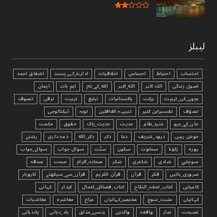
لیبلز
احتساب
احتیاط
احساس
اخلاقیات
ادارے_کی_پسند
اشفاق احمد
اصول زندگی
اللہ اکبر
الله_اکبر
الله_کے_نام
اہم بات
ایمان
بچوں_کی_تربیت
برکت
پاکستانیات
تبليغ
تربیت
ترقی
تصوف
تصوّف
تفسیرابن کثیر
تنبیہہ الغافلین
توبہ
ٹیکنالوجی
جان_کے_جیو
جنید_طاہر
حدیث
حدیث_پاک
حقوق
حکمت
خوش رہیں
درود_شریف
دعا
ذکر
ذکر_الله
ذمہ داری
رشتے
روزہ
زکوٰۃ
سخاوت
سکون
سنّت
سوال جواب
سوال_جواب
سوچئیے
شادی
شاعری
شکر
صحابہ_اکرام
صحت
صدقہ
ضروری_باتیں
فکر
قرآن
قرآن الکریم
قرآن_سے_سیکھئے
کاروبار
کامیابی
کتاب_تحفہ_النکاح
کتاب_فضائل_اعمال
کردار
کہانی
کہانیاں
مثبت_سوچ
مختصر_کہانیاں
مزاح
معاشرہ
معاشیات
نصیحت
نماز
واقعہ
والدین
ہنسی_مذاق
یاد_دہانی
یاددہانی