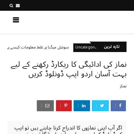
کچھ نیا جانیں
تازہ ترین
یں؟
سوشل میڈیا پر غلط معلومات کیسے پہچانیں؟
Uncategorized
نماز کی ادائیگی کا ریکارڈ رکھنے کے لیے
بہت آسان اردو اپپ ڈونلوڈ کریں
نماز
اگر آپ اپنی نمازوں کا اندراج کرنا چاہتے ہیں تو اپپ