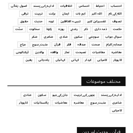
July 29, 2026
احتساب
احتیاط
احساس
اخلاقیات
ادارے_کی_پسند
اصول زندگی
الله_کے_نام
اللہ اکبر
اہم بات
ایمان
برکت
تربیت
ترقی
UNCATEGORIZED
تصوف
تفسیرابن کثیر
تنبیہہ الغافلین
توبہ
حدیث
حقوق
اس وقت آپ کا موڈ کیسا ہے؟
حکمت
ذمہ داری
ذکر
رشتے
روزہ
زکوٰۃ
سخاوت
سنّت
July 29, 2026
سوال جواب
سوچئیے
سکون
شادی
شاعری
شکر
UNCATEGORIZED
صحابہ_اکرام
صحت
صدقہ
فکر
قرآن
مثبت_سوچ
مزاح
قرض لینے اور دینے میں ہوشیاری
معاشرہ
معاشیات
نصیحت
نماز
واقعہ
والدین
ٹیکنالوجی
July 29, 2026
کاروبار
کامیابی
کردار
کہانی
کہانیاں
یاددہانی
یقین
UNCATEGORIZED
آپ کا فیصلہ کرنے کا انداز
مختلف موضوعات
July 29, 2026
ادارے_کی_پسند
بچوں_کی_تربیت
جان_کے_جیو
سکون
شادی
شاعری
مثبت_سوچ
معاشرہ
معاشیات
پاکستانیات
کاروبار
کامیابی
قرآن , حدیث اور دین