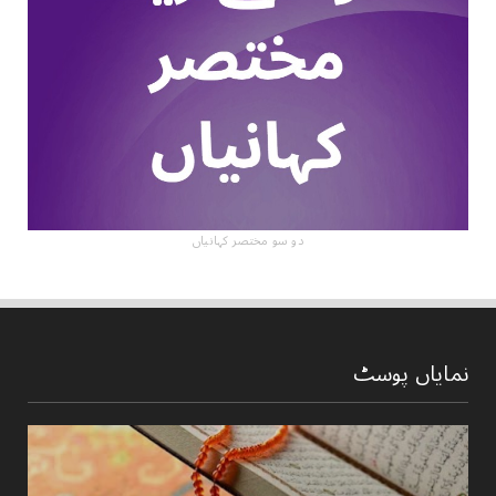
دو سو مختصر کہانیاں
نمایاں پوسٹ