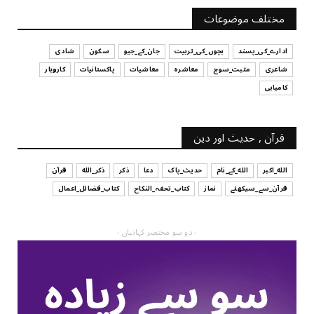
آپ کا فیصلہ کرنے کا انداز
مختلف موضوعات
July 29, 2026
ادارے_کی_پسند
بچوں_کی_تربیت
جان_کے_جیو
سکون
شادی
شاعری
مثبت_سوچ
معاشرہ
معاشیات
پاکستانیات
کاروبار
کامیابی
قرآن , حدیث اور دین
الله_اکبر
الله_کے_نام
حدیث_پاک
دعا
ذکر
ذکر_الله
قرآن
قرآن_سے_سیکھئے
نماز
کتاب_تحفہ_النکاح
کتاب_فضائل_اعمال
- دو سو مختصر کہانیاں -