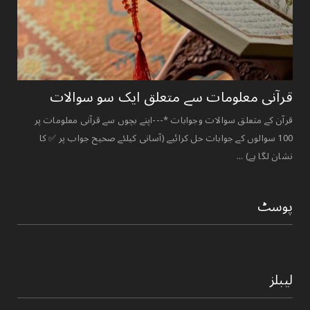
قرآنی ‏معلومات ‏سے ‏متعلق ‏ایک ‏سو ‏سوالات ‏
قرآن کے متعلق سوالات وجوابات *---اپنے بچوں سے قرآنی معلومات پر
100 سوالوں کے جوابات حل کرائیے (آسانی کیلئے صحیح جواب پر ✅ کا
نشان لگا ہے) ...
پوسٹ
لیبلز