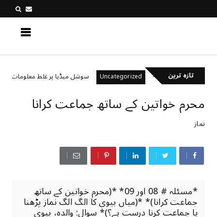
کچھ نیا جانیں
تازہ ترین
ل رکھتے ہیں؟
سوشل میڈیا پر غلط معلومات کیسے پہچا
Uncategorized
محرم خواتین کے ساتھ جماعت کرانا
نماز
*مسئلہ # 08 اور 09* *(محرم خواتین کے ساتھ
جماعت کرانا)* *(میاں بیوی کا الگ الگ نماز پڑھنا
یا جماعت کرنا درست ہے؟)* سوال: والدہ، بیوی