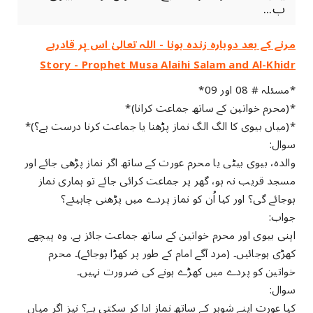
ب...
مرنے کے بعد دوبارہ زندہ ہونا - اللہ تعالیٰ اس پر قادرہے
Story - Prophet Musa Alaihi Salam and Al-Khidr
*مسئلہ # 08 اور 09*
*(محرم خواتین کے ساتھ جماعت کرانا)*
*(میاں بیوی کا الگ الگ نماز پڑھنا یا جماعت کرنا درست ہے؟)*
سوال:
والدہ، بیوی بیٹی یا محرم عورت کے ساتھ اگر نماز پڑھی جائے اور
مسجد قریب نہ ہو، گھر پر جماعت کرائی جائے تو ہماری نماز
ہوجائے گی؟ اور کیا اُن کو نماز پردے میں پڑھنی چاہیئے؟
جواب:
اپنی بیوی اور محرم خواتین کے ساتھ جماعت جائز ہے. وہ پیچھے
کھڑی ہوجائیں۔ (مرد آگے امام کے طور پر کھڑا ہوجائے)۔ محرم
خواتین کو پردے میں کھڑے ہونے کی ضرورت نہیں۔
سوال:
کیا عورت اپنے شوہر کے ساتھ نماز ادا کر سکتی ہے؟ نیز اگر میاں