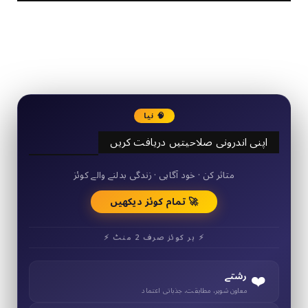
2340
Followers
3290
Followers
🧠 نیا
اپنی اندرونی صلاحیتیں دریافت کریں
50+ مختصر کوئز
متاثر کن · خود آگاہی · زندگی بدلنے والے کوئز
🚀 تمام کوئز دیکھیں
⚡ ہر کوئز صرف 2 منٹ ⚡
❤️
رشتے
معاون شوہر، مطابقت، جذباتی اعتماد