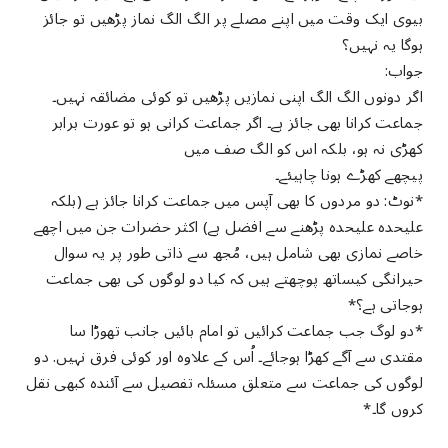
بیوی ایک وقت میں اپنے مصلے پر الگ الگ نماز پڑھیں تو جائز
ہوگا یہ نہیں؟
جواب:
اگر دونوں الگ الگ اپنی نمازیں پڑھیں تو کوئی مضائقہ نہیں۔
جماعت کرانا بھی جائز ہے۔ اگر جماعت کرانی ہو تو عورت برابر
کھڑی نہ ہو، بلکہ اس کو الگ صف میں
پیچھے کھڑے ہونا چاہیئے۔
*نوٹ: دو مردوں کا بھی آپس میں جماعت کرانا جائز ہے (بلکہ
علیحدہ علیحدہ پڑھنے سے افضل ہے) اکثر حضرات جن میں اچھے
خاصے نمازی بھی شامل ہیں، مُجھ سے ذاتی طور پر یہ سوال
حیرانگی کیساتھ پوچھتے ہیں کہ کیا دو لوگوں کی بھی جماعت
ہوجاتی ہے؟*
*دو لوگ جب جماعت کرائیں تو امام بائیں جانب تھوڑا سا
مقتدی سے آگے کھڑا ہوجائے۔ اُس کے علاوہ اور کوئی فرق نہیں. دو
لوگوں کی جماعت سے متعلق مسئلہ تفصیل سے آئندہ کبھی نقل
کروں گا۔*