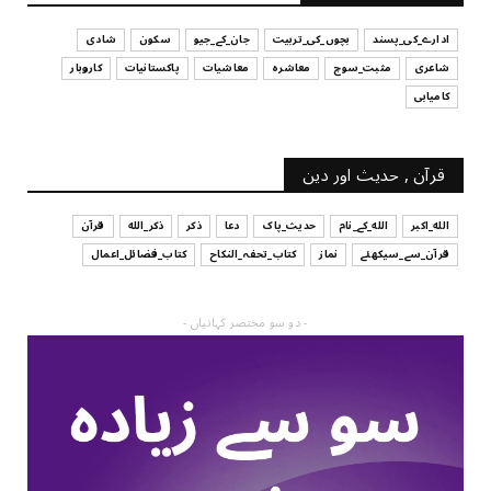
July 29, 2026
ادارے_کی_پسند
بچوں_کی_تربیت
جان_کے_جیو
سکون
شادی
شاعری
مثبت_سوچ
معاشرہ
معاشیات
پاکستانیات
کاروبار
کامیابی
قرآن , حدیث اور دین
الله_اکبر
الله_کے_نام
حدیث_پاک
دعا
ذکر
ذکر_الله
قرآن
قرآن_سے_سیکھئے
نماز
کتاب_تحفہ_النکاح
کتاب_فضائل_اعمال
- دو سو مختصر کہانیاں -