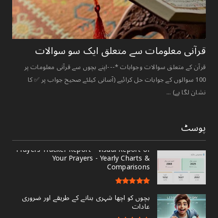
قرآنی ‏معلومات ‏سے ‏متعلق ‏ایک ‏سو ‏سوالات ‏
قرآن کے متعلق سوالات وجوابات *---اپنے بچوں سے قرآنی معلومات پر
100 سوالوں کے جوابات حل کرائیے (آسانی کیلئے صحیح جواب پر ✅ کا
نشان لگا ہے) ...
پوسٹ
Prayers Tracker Report - Visual Report of
Your Prayers - Yearly Charts &
Comparisons
بچوں کو اچھا شہری بنانے کے طریقے اور ضروری
عادات