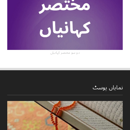
دو سو مختصر کہانیاں
نمایاں پوسٹ