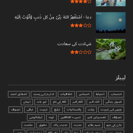
دعا - ‎اَسْتَغْفِرُ اللهَ رَبِّىْ مِنْ کل ذَنبٍ وَّاَتُوْبُ اِلَيْهِ
شہادت کی سعادت
لیبلز
احتساب
احتیاط
احساس
اخلاقیات
ادارے_کی_پسند
اشفاق احمد
اصول زندگی
اللہ اکبر
الله_اکبر
الله_کے_نام
اہم بات
ایمان
بچوں_کی_تربیت
برکت
پاکستانیات
تبليغ
تربیت
ترقی
تصوف
تصوّف
تفسیرابن کثیر
تنبیہہ الغافلین
توبہ
ٹیکنالوجی
جان_کے_جیو
جنید_طاہر
حدیث
حدیث_پاک
حقوق
حکمت
خوش رہیں
درود_شریف
دعا
ذکر
ذکر_الله
ذمہ داری
رشتے