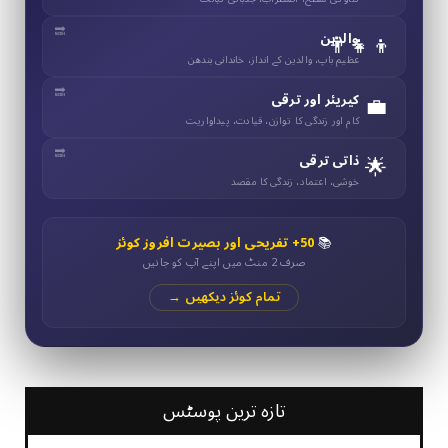
👨‍👧‍👦
والدین
عظیم باپ، والدین کے انداز، خاندانی بندھن
💼
کیریئر اور ترقی
کام اور زندگی کا توازن، قیادت، پیداواریت
🌟
ذاتی ترقی
خوشی، اعتماد، زندگی کا مقصد
📚
50+ تفریحی اور بصیرت افروز کوئز
صرف 2 منٹ میں اپنے آپ کو جانیں
تمام کوئز دیکھیں →
تازہ ترین پوسٹس