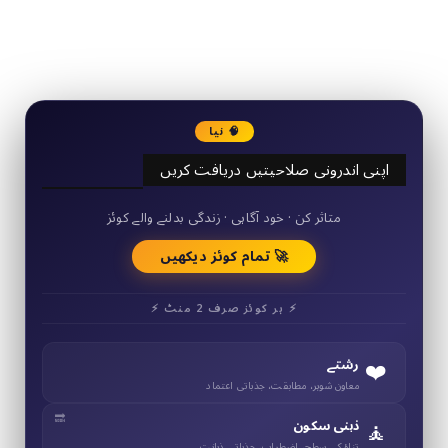
2340
Followers
3290
Followers
🧠 نیا
اپنی اندرونی صلاحیتیں دریافت کریں
50+ مختصر کوئز
متاثر کن · خود آگاہی · زندگی بدلنے والے کوئز
🚀 تمام کوئز دیکھیں
⚡ ہر کوئز صرف 2 منٹ ⚡
❤️
رشتے
معاون شوہر، مطابقت، جذباتی اعتماد
🧘
ذہنی سکون
تناؤ کی سطح، اضطراب، جذباتی ذہانت