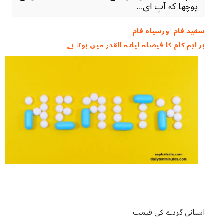
پوچھا کہ آپ ای...
سفید فام اورسیاہ فام
ہر اہم کام کا فیصلہ ‏لیلتہ القدر ‏میں ‏ہوتا ‏ہے
انسانی گردے کی قیمت