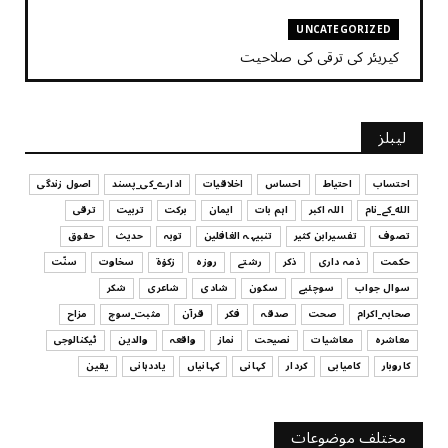
UNCATEGORIZED
کیریئر کی ترقی کی صلاحیت
July 29, 2026
UNCATEGORIZED
لیبلز
کیا آپ اپنے باس کو مؤثر طریقے سے منظم کر رہے ہیں
July 29, 2026
احتساب
احتیاط
احساس
اخلاقیات
ادارے_کی_پسند
اصول زندگی
الله_کے_نام
اللہ اکبر
اہم بات
ایمان
برکت
تربیت
ترقی
UNCATEGORIZED
تصوف
تفسیرابن کثیر
تنبیہہ الغافلین
توبہ
حدیث
حقوق
اس وقت آپ کا موڈ کیسا ہے؟
حکمت
ذمہ داری
ذکر
رشتے
روزہ
زکوٰۃ
سخاوت
سنّت
July 29, 2026
سوال جواب
سوچئیے
سکون
شادی
شاعری
شکر
UNCATEGORIZED
صحابہ_اکرام
صحت
صدقہ
فکر
قرآن
مثبت_سوچ
مزاح
قرض لینے اور دینے میں ہوشیاری
معاشرہ
معاشیات
نصیحت
نماز
واقعہ
والدین
ٹیکنالوجی
July 29, 2026
کاروبار
کامیابی
کردار
کہانی
کہانیاں
یاددہانی
یقین
UNCATEGORIZED
آپ کا فیصلہ کرنے کا انداز
مختلف موضوعات