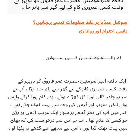
دفعہ امیرالمومنین حضرت عمر فاروقؓ کو دوپہر کے
وقت کسی ضروری کام کے لیے گھر سے باہر جا...
سوشل میڈیا پر غلط معلومات کیسے پہچانیں؟
باہمی احترام اور رواداری
امـرالــــــمـومــنــیــن کـــــی ســــواری
ایک دفعہ امیرالمومنین حضرت عمر فاروقؓ کو دوپہر کے
وقت کسی ضروری کام کے لیے گھر سے باہر جانا پڑا ، آپ نے
سر پر چادر ڈالی اور نکل کھڑے ہوئے ، پھر کام پورا کرکے واپس
ہوئے لیکن دھوپ اور گرمی کی وجہ سے بہت تھک چکے تھے ،
اتنے میں آپ کی نظر گدھے پر سوار ایک غریب آدمی پر پڑی
جو کسی کا غلام تھا ۔ آپ نے اس سے درخواست کی کہ بھائ
میں بہت تھک گیا ہوں ، اس لیے مجھے اپنے گدھے پر بٹھا لو ۔