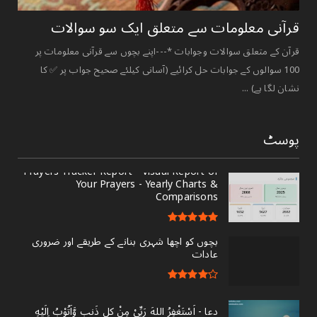
قرآنی ‏معلومات ‏سے ‏متعلق ‏ایک ‏سو ‏سوالات ‏
قرآن کے متعلق سوالات وجوابات *---اپنے بچوں سے قرآنی معلومات پر
100 سوالوں کے جوابات حل کرائیے (آسانی کیلئے صحیح جواب پر ✅ کا
نشان لگا ہے) ...
پوسٹ
Prayers Tracker Report - Visual Report of
Your Prayers - Yearly Charts &
Comparisons
بچوں کو اچھا شہری بنانے کے طریقے اور ضروری
عادات
دعا - ‎اَسْتَغْفِرُ اللهَ رَبِّىْ مِنْ کل ذَنبٍ وَّاَتُوْبُ اِلَيْهِ