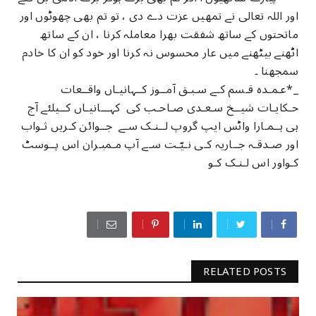
اور اللہ تعالی نے تمھیں عزت دے دی ، تو تم بھی چھوٹوں اور
ماتحتوں کے ساتھ شفقت بھرا معاملہ کرنا ، ان کے ساتھ
اٹھنے بیٹھنے میں عار محسوس نہ کرنا اور خود کو ان کا خادم
سمجھنا ۔
_*عـمـدہ قـسم کـے سـبـق آمــوز کــہانیـاں واقــعات
حـکایـات شیــخ سـعـدی صـاحـب کی کہـــانیـاں کــیلئے آج
ہی ہــمـارا واٹس ایپ گروپ لــنـک سـے جــوائن کـریں ثـواب
اور صـدقـہ جــاریہ کـی نـیّـت سـے آپ مـمبـران اس پــوسٹ
کـواور اس لـنـک کـو
RELATED POSTS