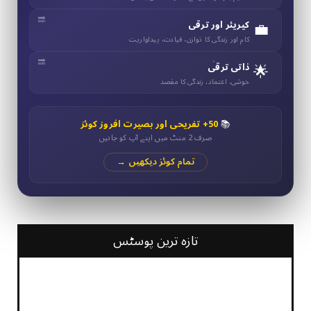
💼
کیریئر اور ترقی
کام اور زندگی کا توازن، قیادت، پیداواریت
🌟
ذاتی ترقی
خوشی، اعتماد، زندگی کا مقصد
📚
50+ تفریحی اور بصیرت افروز کوئز
صرف 2 منٹ میں اپنے آپ کو جانیں
تمام کوئز دیکھیں →
تازہ ترین پوسٹس