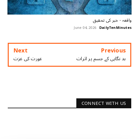
واقعہ - خبر کی تحقیق
June 04, 2026
DailyTenMinutes
Next
Previous
بد نگاہی کے جسم پر اثرات
عورت کی عزت
CONNECT WITH US
2340
Followers
3290
Followers