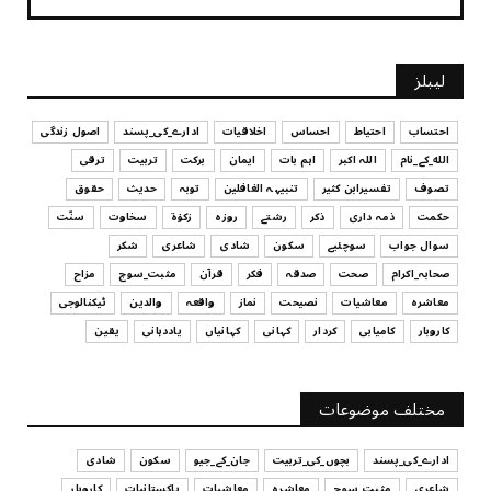
لیبلز
احتساب
احتیاط
احساس
اخلاقیات
ادارے_کی_پسند
اصول زندگی
الله_کے_نام
اللہ اکبر
اہم بات
ایمان
برکت
تربیت
ترقی
تصوف
تفسیرابن کثیر
تنبیہہ الغافلین
توبہ
حدیث
حقوق
حکمت
ذمہ داری
ذکر
رشتے
روزہ
زکوٰۃ
سخاوت
سنّت
سوال جواب
سوچئیے
سکون
شادی
شاعری
شکر
صحابہ_اکرام
صحت
صدقہ
فکر
قرآن
مثبت_سوچ
مزاح
معاشرہ
معاشیات
نصیحت
نماز
واقعہ
والدین
ٹیکنالوجی
کاروبار
کامیابی
کردار
کہانی
کہانیاں
یاددہانی
یقین
مختلف موضوعات
ادارے_کی_پسند
بچوں_کی_تربیت
جان_کے_جیو
سکون
شادی
شاعری
مثبت_سوچ
معاشرہ
معاشیات
پاکستانیات
کاروبار