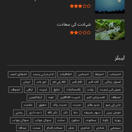
شہادت کی سعادت
لیبلز
احتساب
احتیاط
احساس
اخلاقیات
ادارے_کی_پسند
اشفاق احمد
اصول زندگی
اللہ اکبر
الله_اکبر
الله_کے_نام
اہم بات
ایمان
بچوں_کی_تربیت
برکت
پاکستانیات
تبليغ
تربیت
ترقی
تصوف
تصوّف
تفسیرابن کثیر
تنبیہہ الغافلین
توبہ
ٹیکنالوجی
جان_کے_جیو
جنید_طاہر
حدیث
حدیث_پاک
حقوق
حکمت
خوش رہیں
درود_شریف
دعا
ذکر
ذکر_الله
ذمہ داری
رشتے
روزہ
زکوٰۃ
سخاوت
سکون
سنّت
سوال جواب
سوال_جواب
سوچئیے
شادی
شاعری
شکر
صحابہ_اکرام
صحت
صدقہ