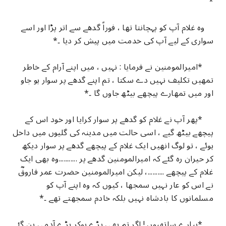
*
وہ غلام آپ کو پہچانتا تھا ، فوراً گدھے سے اتر پڑا اور اسے
سواری کے لیے آپ کی خدمت میں پیش کر دیا ۔*
*امیرالمومنین نے فرمایا : نہیں ، میں اپنے آرام کے خاطر
تمھیں تکلیف نہیں دے سکتا ، تم اپنے گدھے پر سوار ہو جاو
اور میں تمھارے پیچھے بیٹھ جاوں گا ۔*
*پھر آپ نے غلام کو گدھے پر سوار کرایا اور خود اس کے
پیچھے بیٹھ گیے ، اسی حالت میں مدینہ کی گلیوں میں داخل
ہوئے ، تو لوگ انھیں ایک غلام کے پیچھے گدھے پر سوار دیکھ
کر حیران رہ گئے کہ امیرالمومنین گدھے پر ...........وہ بھی ایک
غلام کے پیچھے ..........، لیکن امیرالمومنین حضرت عمر فاروقؓ
نے اس کو عار نہیں سمجھا ، کیوں کہ وہ اپنے آپ کو
مسلمانوں کا بادشاہ نہیں بلکہ خادم سمجھتے تھے ۔*
*پیارے ساتھیوں ! اگر تم بھی بڑے ہوکر بڑے آدمی بن گئے