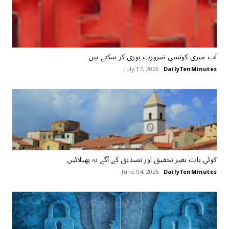
آپ میری کونسی ضرورت پوری کر سکتے ہیں
July 17, 2026
DailyTenMinutes
کوئی بات بغیر تحقیق اور تصدیق کے آگے نہ پھیلائیں
June 04, 2026
DailyTenMinutes