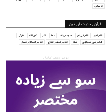
کامیابی
قرآن , حدیث اور دین
الله_اکبر
الله_کے_نام
حدیث_پاک
دعا
ذکر
ذکر_الله
قرآن
قرآن_سے_سیکھئے
نماز
کتاب_تحفہ_النکاح
کتاب_فضائل_اعمال
- دو سو مختصر کہانیاں -