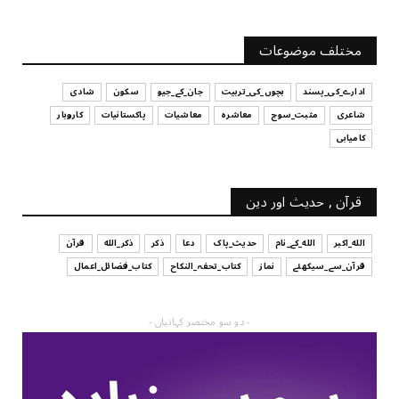
UNCATEGORIZED
آپ کا فیصلہ کرنے کا انداز
مختلف موضوعات
July 29, 2026
ادارے_کی_پسند
بچوں_کی_تربیت
جان_کے_جیو
سکون
شادی
شاعری
مثبت_سوچ
معاشرہ
معاشیات
پاکستانیات
کاروبار
کامیابی
قرآن , حدیث اور دین
الله_اکبر
الله_کے_نام
حدیث_پاک
دعا
ذکر
ذکر_الله
قرآن
قرآن_سے_سیکھئے
نماز
کتاب_تحفہ_النکاح
کتاب_فضائل_اعمال
- دو سو مختصر کہانیاں -