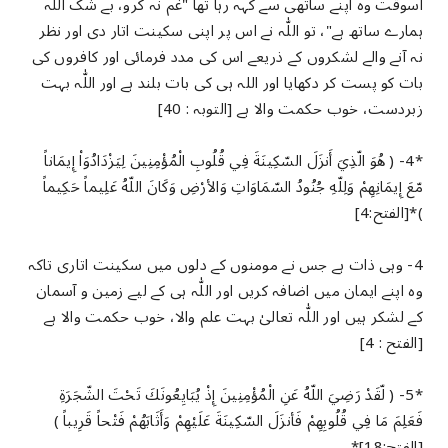
اسوقت وہ اپنے ساتھی سے کہہ رہا تھا "غم نہ کرو، بے شک اللہ
ہمارے ساتھ ہے"، تو اللّٰہ نے اس پر اپنی سکینت اتار دی اور نظر
نہ آنے والے لشکروں کے ذریعے اس کی مدد فرمائی اور کافروں کی
بات کو پست کر دکھایا اور اللہ ہی کی بات بلند ہے اور اللّٰہ بہت
زبردست، خوب حکمت والا ہے [التوبہ : 40]
*4- ( هُوَ الّذِيَ أَنزَلَ السّكِينَةَ فِي قُلُوبِ الْمُؤْمِنِينَ لِيَزْدَادُوَاْ إِيمَاناً
مّعَ إِيمَانِهِمْ وَلِلّهِ جُنُودُ السّمَاوَاتِ وَالأرْضِ وَكَانَ اللّهُ عَلِيماً حَكِيماً
)*[الفتح:4]
4- وہی ذات ہے جس نے مومنوں کے دلوں میں سکینت اتاری تاکہ
وہ اپنے ایمان میں اضافہ کریں اور اللّٰہ ہی کے لیے زمین و آسمان
کے لشکر ہیں اور اللّٰہ تعالیٰ بہت علم والا، خوب حکمت والا ہے
[الفتح : 4]
*5- ( لّقَدْ رَضِيَ اللّهُ عَنِ الْمُؤْمِنِينَ إِذْ يُبَايِعُونَكَ تَحْتَ الشّجَرَةِ
فَعَلِمَ مَا فِي قُلُوبِهِمْ فَأنزَلَ السّكِينَةَ عَلَيْهِمْ وَأَثَابَهُمْ فَتْحاً قَرِيباً )
[الفتح:18]*