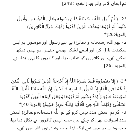
تم ایمان لانے والے ہو۔ [البقرہ : 248]
*2- ( ثُمّ أَنَزلَ اللّهُ سَكِينَتَهُ عَلَىَ رَسُولِهِ وَعَلَى الْمُؤْمِنِينَ وَأَنزَلَ
جُنُوداً لّمْ تَرَوْهَا وَعذّبَ الّذِينَ كَفَرُواْ وَذَلِكَ جَزَآءُ الْكَافِرِينَ)
[التوبة:26]*
2- پھر اللہ (سبحانہ و تعالیٰ) نے اپنے رسول اور مومنوں پر اپنی
سکینت نازل کی اور ایسے لشکر بھیجے جنہیں تم نہیں دیکھ
سکتے تھے، اور کافروں کو عذاب دیا، اور کافروں کا یہی بدلہ ہے
[التوبہ : 26]
*3- ( إِلاّ تَنصُرُوهُ فَقَدْ نَصَرَهُ اللّهُ إِذْ أَخْرَجَهُ الّذِينَ كَفَرُواْ ثَانِيَ اثْنَيْنِ
إِذْ هُمَا فِي الْغَارِ إِذْ يَقُولُ لِصَاحِبِهِ لاَ تَحْزَنْ إِنّ اللّهَ مَعَنَا فَأَنزَلَ اللّهُ
سَكِينَتَهُ عَلَيْهِ وَأَيّدَهُ بِجُنُودٍ لّمْ تَرَوْهَا وَجَعَلَ كَلِمَةَ الّذِينَ كَفَرُواْ
السّفْلَىَ وَكَلِمَةُ اللّهِ هِيَ الْعُلْيَا وَاللّهُ عَزِيزٌ حَكِيمٌ) [التوبة:40]*
3- اگر تم اسکی مدد نہیں کرو گے تو اللّٰہ (سبحانہ وتعالیٰ) اسکی
مدد اسوقت بھی کر چکے ہیں جب انہیں کافروں نے نکال دیا تھا،
جب وہ ان دو میں سے ایک تھا۔ جب وہ دونوں غار میں تھے،