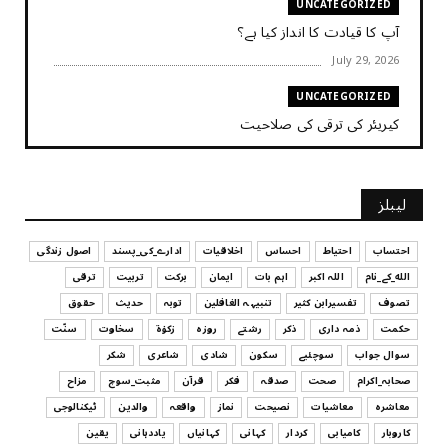
UNCATEGORIZED
آپ کا قیادت کا انداز کیا ہے؟
July 29, 2026
UNCATEGORIZED
کیریئر کی ترقی کی صلاحیت
July 29, 2026
UNCATEGORIZED
لیبلز
کیا آپ اپنے باس کو مؤثر طریقے سے منظم کر رہے ہیں
July 29, 2026
احتساب
احتیاط
احساس
اخلاقیات
ادارے_کی_پسند
اصول زندگی
الله_کے_نام
اللہ اکبر
اہم بات
ایمان
برکت
تربیت
ترقی
UNCATEGORIZED
تصوف
تفسیرابن کثیر
تنبیہہ الغافلین
توبہ
حدیث
حقوق
اس وقت آپ کا موڈ کیسا ہے؟
حکمت
ذمہ داری
ذکر
رشتے
روزہ
زکوٰۃ
سخاوت
سنّت
July 29, 2026
سوال جواب
سوچئیے
سکون
شادی
شاعری
شکر
UNCATEGORIZED
صحابہ_اکرام
صحت
صدقہ
فکر
قرآن
مثبت_سوچ
مزاح
قرض لینے اور دینے میں ہوشیاری
معاشرہ
معاشیات
نصیحت
نماز
واقعہ
والدین
ٹیکنالوجی
July 29, 2026
کاروبار
کامیابی
کردار
کہانی
کہانیاں
یاددہانی
یقین