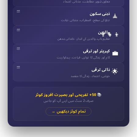
معاون شوہر، مطابقت، جذباتی اعتماد
🧘
ذہنی سکون
تناؤ کی سطح، اضطراب، جذباتی ذہانت
👨‍👧‍👦
والدین
عظیم باپ، والدین کے انداز، خاندانی بندھن
💼
کیریئر اور ترقی
کام اور زندگی کا توازن، قیادت، پیداواریت
🌟
ذاتی ترقی
خوشی، اعتماد، زندگی کا مقصد
📚
50+ تفریحی اور بصیرت افروز کوئز
صرف 2 منٹ میں اپنے آپ کو جانیں
تمام کوئز دیکھیں →