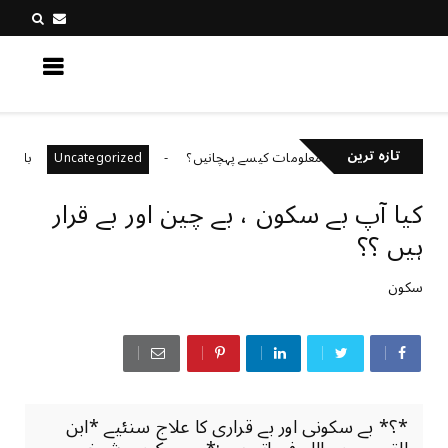
کچھ نیا جانیں
تازہ ترین
میڈیا پر غلط معلومات کیسے پہچانیں؟
باہمی احترام او
Uncategorized
کیا آپ بے سکون ، بے چین اور بے قرار
ہیں ؟؟
سکون
*؟* بے سکونی اور بے قراری کا علاج سنئیے *ابن