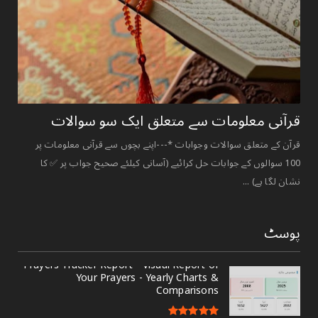
قرآنی ‏معلومات ‏سے ‏متعلق ‏ایک ‏سو ‏سوالات ‏
قرآن کے متعلق سوالات وجوابات *---اپنے بچوں سے قرآنی معلومات پر
100 سوالوں کے جوابات حل کرائیے (آسانی کیلئے صحیح جواب پر ✅ کا
نشان لگا ہے) ...
پوسٹ
Prayers Tracker Report - Visual Report of
Your Prayers - Yearly Charts &
Comparisons