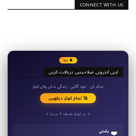
CONNECT WITH US
2340
Followers
3290
Followers
🧠 نیا
اپنی اندرونی صلاحیتیں دریافت کریں
50+ مختصر کوئز
متاثر کن · خود آگاہی · زندگی بدلنے والے کوئز
🚀 تمام کوئز دیکھیں
⚡ ہر کوئز صرف 2 منٹ ⚡
❤️
رشتے