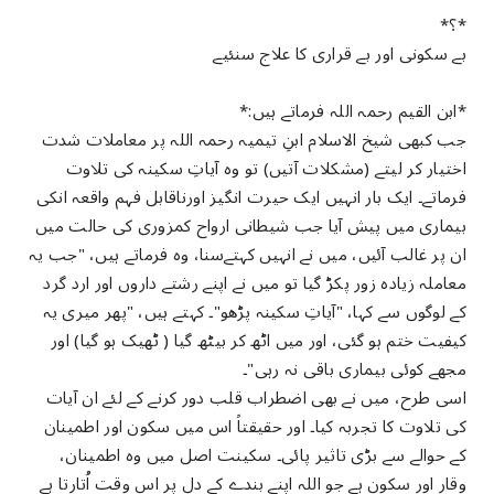
*؟*
بے سکونی اور بے قراری کا علاج سنئیے
*ابن القیم رحمہ اللہ فرماتے ہیں:*
جب کبھی شیخ الاسلام ابنِ تیمیہ رحمہ اللہ پر معاملات شدت
اختیار کر لیتے (مشکلات آتیں) تو وہ آیاتِ سکینہ کی تلاوت
فرماتے۔ ایک بار انہیں ایک حیرت انگیز اورناقابل فہم واقعہ انکی
بیماری میں پیش آیا جب شیطانی ارواح کمزوری کی حالت میں
ان پر غالب آئیں، میں نے انہیں کہتےسنا، وہ فرماتے ہیں، "جب یہ
معاملہ زیادہ زور پکڑ گیا تو میں نے اپنے رشتے داروں اور ارد گرد
کے لوگوں سے کہا، "آیاتِ سکینہ پڑھو"۔ کہتے ہیں، "پھر میری یہ
کیفیت ختم ہو گئی، اور میں اٹھ کر بیٹھ گیا ( ٹھیک ہو گیا) اور
مجھے کوئی بیماری باقی نہ رہی"۔
اسی طرح، میں نے بھی اضطراب قلب دور کرنے کے لئے ان آیات
کی تلاوت کا تجربہ کیا۔ اور حقیقتاً اس میں سکون اور اطمینان
کے حوالے سے بڑی تاثیر پائی۔ سکینت اصل میں وہ اطمینان،
وقار اور سکون ہے جو اللہ اپنے بندے کے دل پر اس وقت اُتارتا ہے