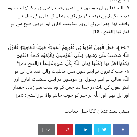
5- اللہ تعالیٰ ان مومنین سے اسی وقت راضی ہو چکا تھا جب وہ
درخت کے نیچے بیعت کر رہے تھے، وہ ان کے دلوں کے حال سے
واقف تھا، پھر اس نے ان پر سکینت اتاری اور قریبی فتح سے ہم
کنار کیا [الفتح : 18]
*6-( إِذْ جَعَلَ الّذِينَ كَفَرُواْ فِي قُلُوبِهِمُ الْحَمِيّةَ حَمِيّةَ الْجَاهِلِيّةِ فَأَنزَلَ
اللّهُ سَكِينَتَهُ عَلَىَ رَسُولِهِ وَعَلَى الْمُؤْمِنِينَ وَأَلْزَمَهُمْ كَلِمَةَ التّقْوَىَ
وَكَانُوَاْ أَحَقّ بِهَا وَأَهْلَهَا وَكَانَ اللّهُ بِكُلّ شَيْءٍ عَلِيماً ) [الفتح:26]*
6- جب کافروں نے اپنے دلوں میں جاہلیت والی ضد پال لی تو
اللّٰہ تعالیٰ نے اپنے رسول اور مومنوں پر اپنی سکینت اتاری اور
انکو تقوی کی بات پر جما دیا جس کے وہ سب سے زیادہ حقدار
اور اہل تھے، اور اللّٰہ ہر چیز کو خوب جاننے والا ہے [الفتح : 26]
مفتی سید عدنان کاکا خیل صاحب