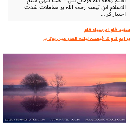
القیم رحمہ اللہ فرماتے ہیں:* جب کبھی شیخ
الاسلام ابنِ تیمیہ رحمہ اللہ پر معاملات شدت
اختیار کر ...
سفید فام اورسیاہ فام
ہر اہم کام کا فیصلہ ‏لیلتہ القدر ‏میں ‏ہوتا ‏ہے