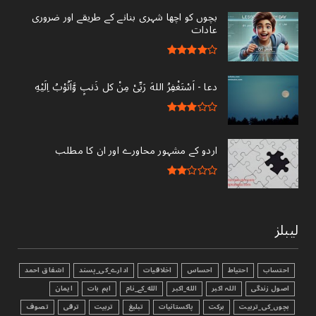
بچوں کو اچھا شہری بنانے کے طریقے اور ضروری
عادات
دعا - ‎اَسْتَغْفِرُ اللهَ رَبِّىْ مِنْ کل ذَنبٍ وَّاَتُوْبُ اِلَيْهِ
اردو کے مشہور محاورے اور ان کا مطلب
لیبلز
احتساب
احتیاط
احساس
اخلاقیات
ادارے_کی_پسند
اشفاق احمد
اصول زندگی
اللہ اکبر
الله_اکبر
الله_کے_نام
اہم بات
ایمان
بچوں_کی_تربیت
برکت
پاکستانیات
تبليغ
تربیت
ترقی
تصوف