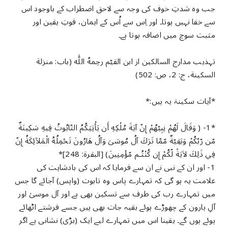
جب وہ شدتِ خوف کی وجہ سے لاحق اضطراب کے باوجود اس
سے خفا نہیں ہوتا۔ اور اِس سے اُس کے ایمان، قوتِ یقین اور
مثبت سوچ میں اضافہ ہوتا ہے۔
تہذیب مدارج السالکین از ابن القیّم رحِمهُ اللّٰه (باب: منزلة
السکینة، ج: 2، ص: 502)
*آیات سکینۃ یہ ہیں:*
*1- ( وَقَالَ لَهُمْ نِبِيّهُمْ إِنّ آيَةَ مُلْكِهِ أَن يَأْتِيَكُمُ التّابُوتُ فِيهِ سَكِينَةٌ
مّن رّبّكُمْ وَبَقِيّةٌ مّمّا تَرَكَ آلُ مُوسَىَ وَآلُ هَارُونَ تَحْمِلُهُ الْمَلآئِكَةُ إِنّ
فِي ذَلِكَ لاَيَةً لّكُمْ إِن كُنْتُـم مّؤْمِنِينَ) [البقرة: 248]*
1- اور ان کے نبی نے ان سے فرمایا کہ اس کی بادشاہت کی
علامت یہ ہو گی کہ تمہارے پاس وہ تابوت (واپس) آجائے گا جس
میں تمہارے رب کی طرف سے تسکین بھی ہے اور آل موسیٰ اور
آلِ ہارون کے چھوڑے ہوئے بقیہ جات بھی ہیں جسے فرشتے اٹھائے
ہوئے ہوں گے۔ یقینا اس میں تمہارے لیے ایک (بڑی) نشانی ہے اگر