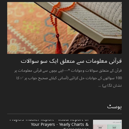
قرآنی ‏معلومات ‏سے ‏متعلق ‏ایک ‏سو ‏سوالات ‏
قرآن کے متعلق سوالات وجوابات *---اپنے بچوں سے قرآنی معلومات پر
100 سوالوں کے جوابات حل کرائیے (آسانی کیلئے صحیح جواب پر ✅ کا
نشان لگا ہے) ...
پوسٹ
Prayers Tracker Report - Visual Report of
Your Prayers - Yearly Charts &