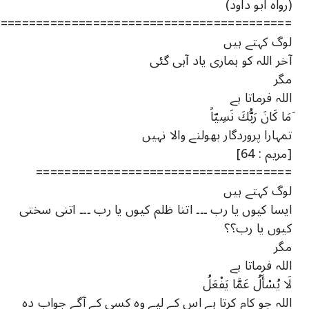
(رواہ ابو داود)
==========================================
لوگ کہتے ہیں
آخر اللہ کو ہماری یاد آہی گئی
مگر
اللہ فرماتا ہے
َمَا كَانَ رَبُّكَ نَسِيّاً
تمہارا پروردگار بھولنے والا نہیں
[مريم : 64]
====================================
لوگ کہتے ہیں
ایسا کیوں یا رب ۔۔۔ اتنا ظلم کیوں یا رب ۔۔۔ اتنی سختی
کیوں یا رب؟؟
مگر
اللہ فرماتا ہے
لَا يُسْأَلُ عَمَّا يَفْعَلُ
اللہ جو کام کرتا ہے اس کے لیے وہ کسی کے آگے جواب دہ