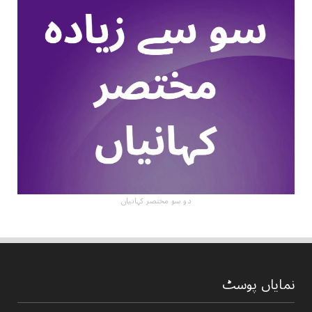
دو سو مختصر کہانیاں
نمایاں پوسٹ