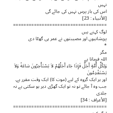
نہیں
اس کی باز پرس نہیں کی جائے گی
[الأنبياء : 23]
====================================
لوگ کہتے ہیں
پریشانیوں اور مصیبتوں نے عمر ہی گھٹا دی
*
مگر
اللہ فرماتا ہے
وَلِكُلِّ أُمَّةٍ أَجَلٌ فَإِذَا جَاء أَجَلُهُمْ لاَ يَسْتَأْخِرُونَ سَاعَةً وَلاَ
يَسْتَقْدِمُونَ
اور ہر ایک گروہ کے لیے (موت کا) ایک وقت مقرر ہے۔
جب وہ آ جائے تو نہ تو ایک گھڑی دیر ہو سکتی ہے نہ
جلدی
[الأعراف : 34]
====================================