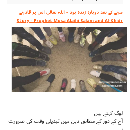
مرنے کے بعد دوبارہ زندہ ہونا - اللہ تعالیٰ اس پر قادرہے
Story - Prophet Musa Alaihi Salam and Al-Khidr
لوگ کہتے ہیں
آج کے دور کے مطابق دین میں تبدیلی وقت کی ضرورت
ہے