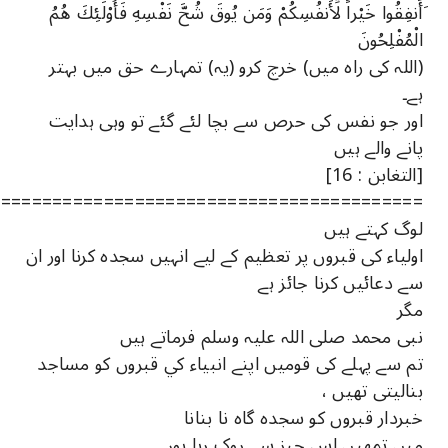
َأَنفِقُوا خَيْراً لِّأَنفُسِكُمْ وَمَن يُوقَ شُحَّ نَفْسِهِ فَأُوْلَئِكَ هُمُ
الْمُفْلِحُونَ
(اللہ کی راہ میں) خرچ کرو (یہ) تمہارے حق میں بہتر
ہے۔
اور جو نفس کی حرص سے بچا لئے گئے تو وہی ہدایت
پانے والے ہیں
[التغابن : 16]
==========================================
لوگ کہتے ہیں
اولیاء کی قبروں پر تعظیم کے لیے انہیں سجدہ کرنا اور ان
سے دعائیں کرنا جائز ہے
مگر
نبی محمد صلی اللہ علیہ وسلم فرماتے ہیں
تم سے پہلے کی قوميں اپنے انبياء کي قبروں کو مساجد
بنالیتی تھيں ،
خبردار قبروں کو سجدہ گاہ نا بنانا
ميں تمھيں اس چيز سے روک رہا ہوں