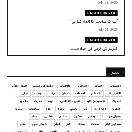
July 29, 2026
UNCATEGORIZED
آپ کا قیادت کا انداز کیا ہے؟
July 29, 2026
UNCATEGORIZED
کیریئر کی ترقی کی صلاحیت
July 29, 2026
UNCATEGORIZED
لیبلز
کیا آپ اپنے باس کو مؤثر طریقے سے منظم کر رہے ہیں
July 29, 2026
احتساب
احتیاط
احساس
اخلاقیات
ادارے_کی_پسند
اصول زندگی
الله_کے_نام
اللہ اکبر
اہم بات
ایمان
برکت
تربیت
ترقی
UNCATEGORIZED
تصوف
تفسیرابن کثیر
تنبیہہ الغافلین
توبہ
حدیث
حقوق
اس وقت آپ کا موڈ کیسا ہے؟
حکمت
ذمہ داری
ذکر
رشتے
روزہ
زکوٰۃ
سخاوت
سنّت
July 29, 2026
سوال جواب
سوچئیے
سکون
شادی
شاعری
شکر
UNCATEGORIZED
صحابہ_اکرام
صحت
صدقہ
فکر
قرآن
مثبت_سوچ
مزاح
قرض لینے اور دینے میں ہوشیاری
معاشرہ
معاشیات
نصیحت
نماز
واقعہ
والدین
ٹیکنالوجی