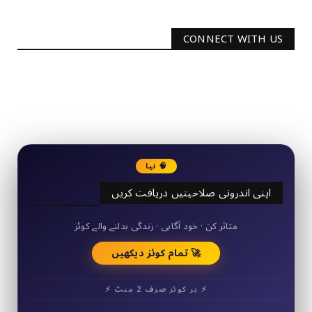
CONNECT WITH US
2340
Followers
3290
Followers
🧠 نیا
اپنی اندرونی صلاحیتیں دریافت کریں
50+ مختصر کوئز
متاثر کن · خود آگاہی · زندگی بدلنے والے کوئز
🚀 تمام کوئز دیکھیں
⚡ ہر کوئز صرف 2 منٹ ⚡