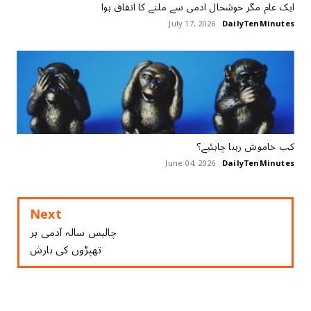
ایک عام ‏مگر ‏خوشحال ‏ادمی ‏سے ملنے کا اتفاق ہوا
July 17, 2026
DailyTenMinutes
کب خاموش رہنا چاہئیے؟
June 04, 2026
DailyTenMinutes
Next
ﭼﺎﻟﯿﺲ ﺳﺎﻟﮧ ﺁﺩﻣﯽ ﮨﺮ
ﺗﮭﭙﮍﻭﮞ ﮐﯽ ﺑﺎﺭﺵ