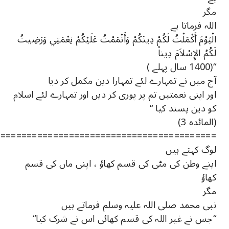
مگر
اللہ فرماتا ہے
الْيَوْمَ أَكْمَلْتُ لَكُمْ دِينَكُمْ وَأَتْمَمْتُ عَلَيْكُمْ نِعْمَتِي وَرَضِيتُ
لَكُمُ الإِسْلاَمَ دِيناً
“(1400 سال پہلے )
آج میں نے تمہارے لئے تمہارا دین مکمل کر دیا
اور اپنی نعمتیں تم پر پوری کر دیں اور تمہارے لئے اسلام
کو دین پسند کیا “
(المائدہ 3)
==========================================
لوگ کہتے ہیں
اپنے وطن کی مٹی کی قسم کھاؤ ، اپنی ماں کی قسم
کھاؤ
مگر
نبی محمد صلی اللہ علیہ وسلم فرماتے ہیں
“جس نے غیر اللہ کی قسم کھائی اس نے شرک کیا“