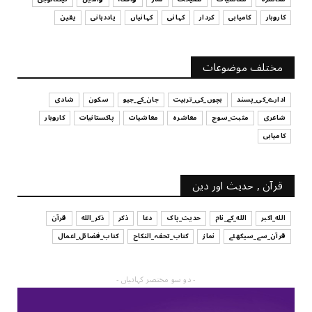
July 29, 2026
کاروبار
کامیابی
کردار
کہانی
کہانیاں
یاددہانی
یقین
UNCATEGORIZED
آپ کا فیصلہ کرنے کا انداز
مختلف موضوعات
July 29, 2026
ادارے_کی_پسند
بچوں_کی_تربیت
جان_کے_جیو
سکون
شادی
شاعری
مثبت_سوچ
معاشرہ
معاشیات
پاکستانیات
کاروبار
کامیابی
قرآن , حدیث اور دین
الله_اکبر
الله_کے_نام
حدیث_پاک
دعا
ذکر
ذکر_الله
قرآن
قرآن_سے_سیکھئے
نماز
کتاب_تحفہ_النکاح
کتاب_فضائل_اعمال
- دو سو مختصر کہانیاں -