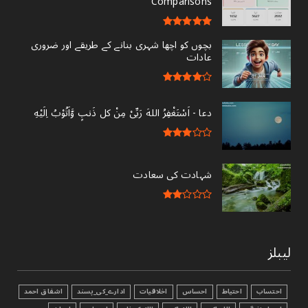
Comparisons
بچوں کو اچھا شہری بنانے کے طریقے اور ضروری
عادات
دعا - ‎اَسْتَغْفِرُ اللهَ رَبِّىْ مِنْ کل ذَنبٍ وَّاَتُوْبُ اِلَيْهِ
شہادت کی سعادت
لیبلز
احتساب
احتیاط
احساس
اخلاقیات
ادارے_کی_پسند
اشفاق احمد