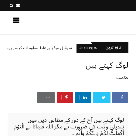
کچھ نیا جانیں
تازہ ترین
؟
سوشل میڈیا پر غلط معلومات کیسے پہچانیں؟
Uncategorized
لوگ کہتے ہیں
حکمت
لوگ کہتے ہیں آج کے دور کے مطابق دین میں
تبدیلی وقت کی ضرورت ہے مگر اللہ فرماتا ہے الْيَوْمَ
أَكْمَلْتُ لَكُمْ دِينَكُمْ وَأَتْمَ...