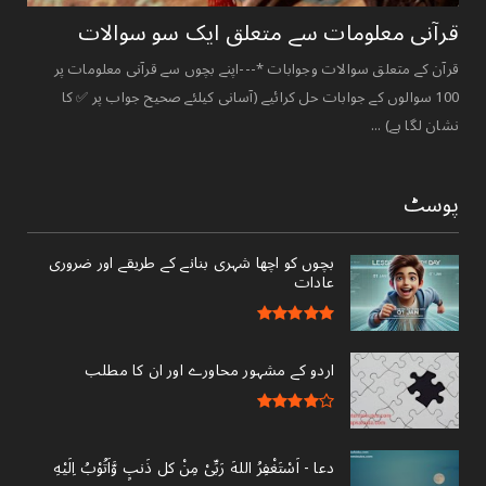
قرآنی ‏معلومات ‏سے ‏متعلق ‏ایک ‏سو ‏سوالات ‏
قرآن کے متعلق سوالات وجوابات *---اپنے بچوں سے قرآنی معلومات پر
100 سوالوں کے جوابات حل کرائیے (آسانی کیلئے صحیح جواب پر ✅ کا
نشان لگا ہے) ...
پوسٹ
بچوں کو اچھا شہری بنانے کے طریقے اور ضروری
عادات
اردو کے مشہور محاورے اور ان کا مطلب
دعا - ‎اَسْتَغْفِرُ اللهَ رَبِّىْ مِنْ کل ذَنبٍ وَّاَتُوْبُ اِلَيْهِ