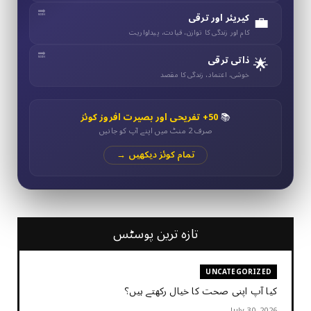
💼
کیریئر اور ترقی
کام اور زندگی کا توازن، قیادت، پیداواریت
🌟
ذاتی ترقی
خوشی، اعتماد، زندگی کا مقصد
📚
50+ تفریحی اور بصیرت افروز کوئز
صرف 2 منٹ میں اپنے آپ کو جانیں
تمام کوئز دیکھیں →
تازہ ترین پوسٹس
UNCATEGORIZED
کیا آپ اپنی صحت کا خیال رکھتے ہیں؟
July 30, 2026