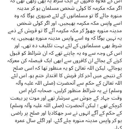
اس کے علاوہ کافروں نے ایک شرط یہ بھی رکھی تھی کہ
اگر مکہ مکرمہ کا کوئی شخص مسلمان ہو کر مدینہ
منورہ جائے گا تو مسلمانوں کے لئے ضروری ہوگا کہ وہ
اسے واپس مکہ مکرمہ بھیجیں، اور اگر کوئی شخص
مدینہ منورہ چھوڑ کر مکہ مکرمہ آئے گا تو قریش کے ذمے
یہ نہیں ہوگا کہ وہ اسے واپس مدینہ منورہ بھیجیں، یہ
شرط بھی مسلمانوں کے لئے بہت تکلیف دہ تھی، اور
اس کی وجہ سے وہ یہ چاہتے تھے کہ ان شرائط کو قبول
کرنے کے بجائے ان کافروں سے ابھی ایک فیصلہ کن معرکہ
ہوجائے، لیکن اللہ تعالیٰ کو یہ منظور تھا کہ اسی صلح
کے نتیجے میں آخر کار قریش کا اقتدار ختم ہو، اس لئے
اللہ تعالیٰ کے حکم سے آنحضرت (صلی اللہ علیہ وآلہ
وسلم) نے یہ شرائط منظور کرلیں، صحابہ کرام اس
وقت جہاد کے جوش سے سرشار تھے اور موت پر بیعت
کرچکے تھے ؛ لیکن آنحضرت (صلی اللہ علیہ وآلہ وسلم)
کے حکم کے آگے انہوں نے سر جھکادیا اور صلح پر راضی
ہو کر واپس مدینہ منورہ چلے گئے، اور اگلے سال عمرہ
کیا،