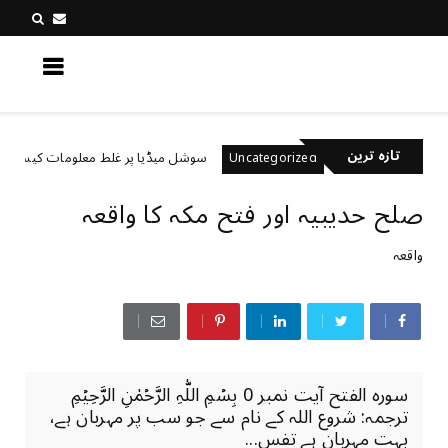
کچھ نیا جانیں
تازہ ترین
 ہیں؟
سوشل میڈیا پر غلط معلومات کیسے پہچانیں؟
Uncategorized
صلح حدیبیہ اور فتح مکہ کا واقعہ
واقعہ
سورہ الفتح آیت نمبر 0 بِسۡمِ اللّٰہِ الرَّحۡمٰنِ الرَّحِیۡمِ
ترجمہ: شروع اللہ کے نام سے جو سب پر مہربان ہے،
بہت مہربان ہے تفس...