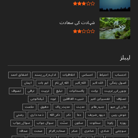
شہادت کی سعادت
لیبلز
احتساب
احتیاط
احساس
اخلاقیات
ادارے_کی_پسند
اشفاق احمد
اصول زندگی
اللہ اکبر
الله_اکبر
الله_کے_نام
اہم بات
ایمان
بچوں_کی_تربیت
برکت
پاکستانیات
تبليغ
تربیت
ترقی
تصوف
تصوّف
تفسیرابن کثیر
تنبیہہ الغافلین
توبہ
ٹیکنالوجی
جان_کے_جیو
جنید_طاہر
حدیث
حدیث_پاک
حقوق
حکمت
خوش رہیں
درود_شریف
دعا
ذکر
ذکر_الله
ذمہ داری
رشتے
روزہ
زکوٰۃ
سخاوت
سکون
سنّت
سوال جواب
سوال_جواب
سوچئیے
شادی
شاعری
شکر
صحابہ_اکرام
صحت
صدقہ