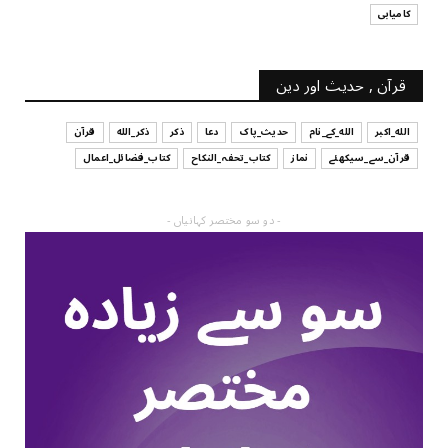
کامیابی
قرآن , حدیث اور دین
الله_اکبر
الله_کے_نام
حدیث_پاک
دعا
ذکر
ذکر_الله
قرآن
قرآن_سے_سیکھئے
نماز
کتاب_تحفہ_النکاح
کتاب_فضائل_اعمال
- دو سو مختصر کہانیاں -