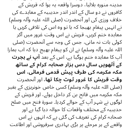
مدینہ منورہ بلالیا، دوسرا واقعہ یہ ہوا کہ قریش کے
کافروں نے دو سال کے اندر اندر حدیبیہ کے معاہدے کی
خلاف ورزی کی اور آنحضرت (صلی اللہ علیہ وآلہ وسلم)
نے انہیں پیغام بھیجا کہ یا تو وہ اس کی تلافی کریں یا
معاہدہ ختم کریں، قریش نے اس وقت غرور میں آکر
کوئی بات نہ مانی، جس کی وجہ سے آنحضرت (صلی
اللہ علیہ وآلہ وسلم) نے ان کو پیغام بھیج دیا کہ اب ہمارا
آپ کا معاہدہ ختم ہوگیا ہے، اس کے بعد
آپ نے ہجرت
کے آٹھویں سال دس ہزار صحابہ کرام کے ساتھ
مکہ مکرمہ کی طرف پیش قدمی فرمائی، اس
وقت قریش کا غرور ٹوٹ چکا تھا،
اور آنحضرت
(صلی اللہ علیہ وآلہ وسلم) کسی خاص خونریزی کے بغیر
مکہ مکرمہ میں فاتح بن کر داخل ہوئے، اور قریش کے
لوگوں نے شہر آپ کے حوالے کردیا۔ سورة فتح میں صلح
حدیبیہ کے مختلف واقعات کا حوالہ دیا گیا ہے اور
صحابہ کرام کی تعریف کی گئی ہے کہ انہوں نے اس
واقعے کے ہر مرحلے پر بڑی بہادری سرفروشی اور اطاعت