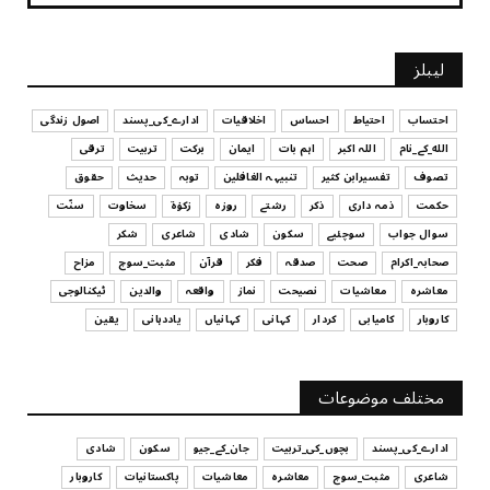
July 29, 2026
UNCATEGORIZED
لیبلز
کیا آپ اپنے باس کو مؤثر طریقے سے منظم کر رہے ہیں
July 29, 2026
احتساب
احتیاط
احساس
اخلاقیات
ادارے_کی_پسند
اصول زندگی
الله_کے_نام
اللہ اکبر
اہم بات
ایمان
برکت
تربیت
ترقی
UNCATEGORIZED
تصوف
تفسیرابن کثیر
تنبیہہ الغافلین
توبہ
حدیث
حقوق
اس وقت آپ کا موڈ کیسا ہے؟
حکمت
ذمہ داری
ذکر
رشتے
روزہ
زکوٰۃ
سخاوت
سنّت
July 29, 2026
سوال جواب
سوچئیے
سکون
شادی
شاعری
شکر
UNCATEGORIZED
صحابہ_اکرام
صحت
صدقہ
فکر
قرآن
مثبت_سوچ
مزاح
قرض لینے اور دینے میں ہوشیاری
معاشرہ
معاشیات
نصیحت
نماز
واقعہ
والدین
ٹیکنالوجی
July 29, 2026
کاروبار
کامیابی
کردار
کہانی
کہانیاں
یاددہانی
یقین
UNCATEGORIZED
آپ کا فیصلہ کرنے کا انداز
مختلف موضوعات
July 29, 2026
ادارے_کی_پسند
بچوں_کی_تربیت
جان_کے_جیو
سکون
شادی
شاعری
مثبت_سوچ
معاشرہ
معاشیات
پاکستانیات
کاروبار