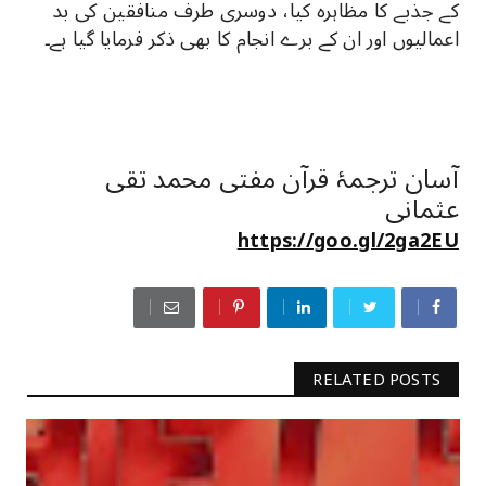
کے جذبے کا مظاہرہ کیا، دوسری طرف منافقین کی بد
اعمالیوں اور ان کے برے انجام کا بھی ذکر فرمایا گیا ہے۔
آسان ترجمۂ قرآن مفتی محمد تقی
عثمانی
https://goo.gl/2ga2EU
RELATED POSTS