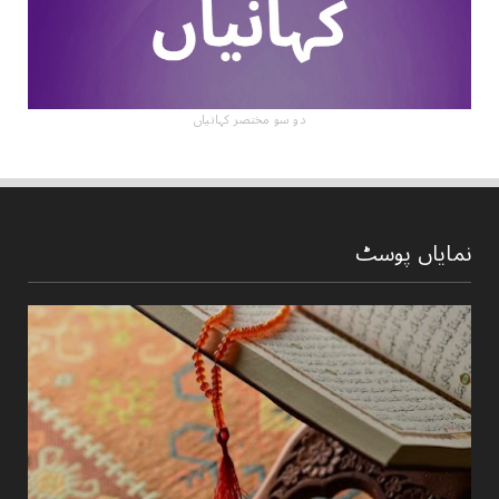
دو سو مختصر کہانیاں
نمایاں پوسٹ