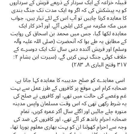
قبیلہ خزاعہ کے ایک سردار کے ذریعے قریش کے سرداروں
کو یہ پیشکش کی کہ اگر وہ ایک مدت تک جنگ بندی
کا معاہدہ کرنا چاہیں تو آپ اس کے لئے تیار ہیں، جواب
میں مکہ مکرمہ سے کئی ایلچی آئے، اور آخر کار ایک
معاہدہ لکھا گیا، جس میں محمد بن اسحاق کی روایت
کے مطابق یہ طے ہوا کہ آنحضرت (صلی اللہ علیہ وآلہ
وسلم) اور قریش آئندہ دس سال تک ایک دوسرے کے
خلاف کوئی جنگ نہیں کریں گے، (سیرت ابن ہشام ٢:
٣١٧ وفتح الباری ٨۔ ٢٨٣)
اسی معاہدے کو صلح حدیبیہ کا معاہدہ کہا جاتا ہے،
صحابہ کرام اس موقع پر کافروں کے طرز عمل سے بہت
غم وغصے کی حالت میں تھے، اور کافروں نے صلح کی
یہ شرط رکھی تھی کہ اس وقت مسلمان واپس مدینہ
منورہ چلے جائیں اور اگلے سال آکر عمرہ کریں، تمام
صحابہ احرام باندھ کر آئے تھے، اور کافروں کی ضد کی
وجہ سے احرام کھولنا ان کو بہت بھاری معلوم ہورہا تھا،