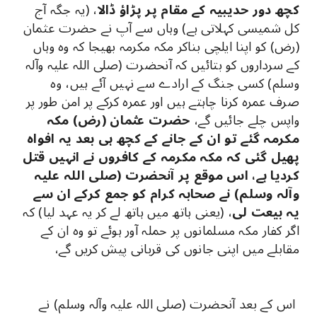
کچھ دور حدیبیہ کے مقام پر پڑاؤ ڈالا
، (یہ جگہ آج
کل شمیسی کہلاتی ہے) وہاں سے آپ نے حضرت عثمان
(رض) کو اپنا ایلچی بناکر مکہ مکرمہ بھیجا کہ وہ وہاں
کے سرداروں کو بتائیں کہ آنحضرت (صلی اللہ علیہ وآلہ
وسلم) کسی جنگ کے ارادے سے نہیں آئے ہیں، وہ
صرف عمرہ کرنا چاہتے ہیں اور عمرہ کرکے پر امن طور پر
واپس چلے جائیں گے،
حضرت عثمان (رض) مکہ
مکرمہ گئے تو ان کے جانے کے کچھ ہی بعد یہ افواہ
پھیل گئی کہ مکہ مکرمہ کے کافروں نے انہیں قتل
کردیا ہے، اس موقع پر آنحضرت (صلی اللہ علیہ
وآلہ وسلم) نے صحابہ کرام کو جمع کرکے ان سے
یہ بیعت لی
، (یعنی ہاتھ میں ہاتھ لے کر یہ عہد لیا) کہ
اگر کفار مکہ مسلمانوں پر حملہ آور ہوئے تو وہ ان کے
مقابلے میں اپنی جانوں کی قربانی پیش کریں گے،
اس کے بعد آنحضرت (صلی اللہ علیہ وآلہ وسلم) نے