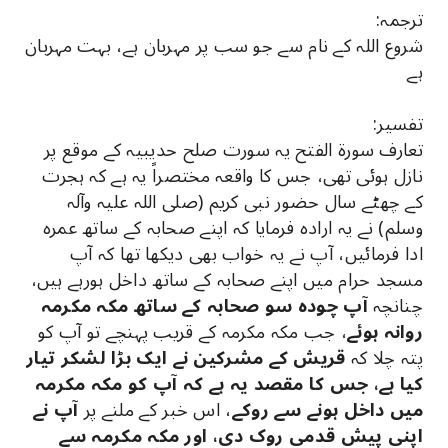
ترجمہ:
شروع اللہ کے نام سے جو سب پر مہربان ہے، بہت مہربان
ہے
تفسیر:
تعارف سورة الفتح یہ سورت صلح حدیبیہ کے موقع پر
نازل ہوئی تھی، جس کا واقعہ مختصراً یہ ہے کہ ہجرت
کے چھٹے سال حضور نبی کریم (صلی اللہ علیہ وآلہ
وسلم) نے یہ ارادہ فرمایا کہ اپنے صحابہ کے ساتھ عمرہ
ادا فرمائیں، آپ نے یہ خواب بھی دیکھا تھا کہ آپ
مسجد حرام میں اپنے صحابہ کے ساتھ داخل ہورہے ہیں،
چنانچہ
آپ چودہ سو صحابہ کے ساتھ مکہ مکرمہ
روانہ ہوئے
، جب مکہ مکرمہ کے قریب پہنچے تو آپ کو
پتہ چلا کہ
قریش کے مشرکین نے ایک بڑا لشکر تیار
کیا ہے، جس کا مقصد یہ ہے کہ آپ کو مکہ مکرمہ
میں داخل ہونے سے روکے
، اس خبر کے ملنے پر
آپ نے
اپنی پیش قدمی روک دی، اور مکہ مکرمہ سے