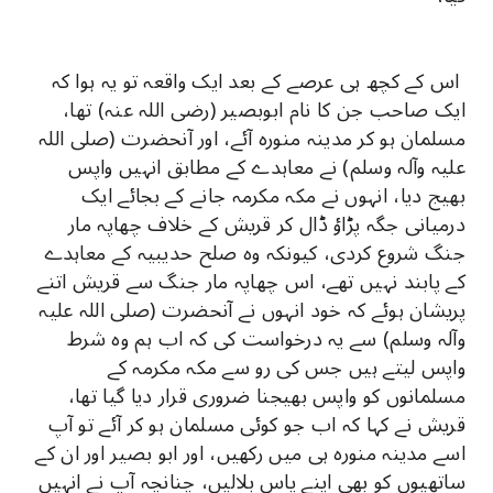
اس کے کچھ ہی عرصے کے بعد ایک واقعہ تو یہ ہوا کہ
ایک صاحب جن کا نام ابوبصیر (رضی اللہ عنہ) تھا،
مسلمان ہو کر مدینہ منورہ آئے، اور آنحضرت (صلی اللہ
علیہ وآلہ وسلم) نے معاہدے کے مطابق انہیں واپس
بھیج دیا، انہوں نے مکہ مکرمہ جانے کے بجائے ایک
درمیانی جگہ پڑاؤ ڈال کر قریش کے خلاف چھاپہ مار
جنگ شروع کردی، کیونکہ وہ صلح حدیبیہ کے معاہدے
کے پابند نہیں تھے، اس چھاپہ مار جنگ سے قریش اتنے
پریشان ہوئے کہ خود انہوں نے آنحضرت (صلی اللہ علیہ
وآلہ وسلم) سے یہ درخواست کی کہ اب ہم وہ شرط
واپس لیتے ہیں جس کی رو سے مکہ مکرمہ کے
مسلمانوں کو واپس بھیجنا ضروری قرار دیا گیا تھا،
قریش نے کہا کہ اب جو کوئی مسلمان ہو کر آئے تو آپ
اسے مدینہ منورہ ہی میں رکھیں، اور ابو بصیر اور ان کے
ساتھیوں کو بھی اپنے پاس بلالیں، چنانچہ آپ نے انہیں