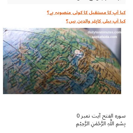
کیا آپ کا مستقبل کا کوئی منصوبہ ہے؟
کیا آپ ہیلی کاپٹر والدین ہیں؟
سورہ الفتح آیت نمبر 0
بِسۡمِ اللّٰہِ الرَّحۡمٰنِ الرَّحِیۡمِ