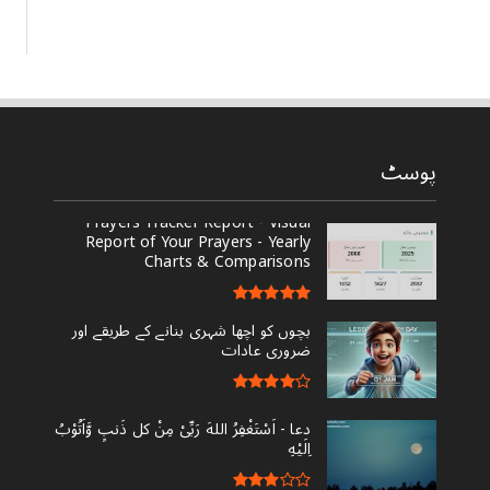
پوسٹ
Prayers Tracker Report - Visual
Report of Your Prayers - Yearly
Charts & Comparisons
بچوں کو اچھا شہری بنانے کے طریقے اور
ضروری عادات
دعا - ‎اَسْتَغْفِرُ اللهَ رَبِّىْ مِنْ کل ذَنبٍ وَّاَتُوْبُ
اِلَيْهِ