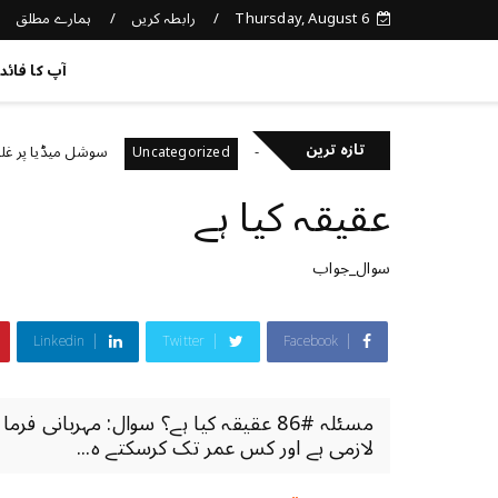
Thursday, August 6
رابطہ کریں
ہمارے مطلق
کچھ نیا جانیں
آپ کا فائد
تازہ ترین
ی صحت کا خیال رکھتے ہیں؟
سوشل میڈیا پر غلط معلوما
Uncategorized
عقیقہ کیا ہے
سوال_جواب
Linkedin
Twitter
Facebook
مسئلہ #86 عقیقہ کیا ہے؟ سوال: مہربانی 
لازمی ہے اور کس عمر تک کرسکتے ہ...