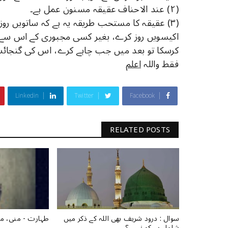
(۲) عند الاحناف عقیقہ مسنون عمل ہے۔
(۳) عقیقہ کا مستحب طریقہ یہ ہے کہ ساتویں روز کی
اکیسویں روز کرے، بغیر کسی مجبوری کے اس سے زیا
کرسکا تو بعد میں جب چاہے کرے، اس کی گنجائ
فقط واللہ
اعلم
Linkedin
Twitter
Facebook
RELATED POSTS
سوال : درود شریف بھی اللہ کے ذکر میں
طہارت ‏- منی، م
شامل ہے کہ نہیں؟