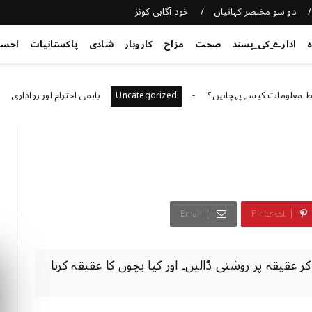
دو سو مختصر کہانیاں
خود آگاہی کوئز
ہ
ادارے_کی_پسند
صحت
مزاح
کاروبار
شادی
پاکستانیات
احس
ت کیسے پہچانیں؟
باہمی احترام اور رواداری
ized
Uncategorized
Email
Pinterest
فرما کر عقیقہ پر روشنی ڈالیں۔ اور کیا بچوں کا عقیقہ کرنا