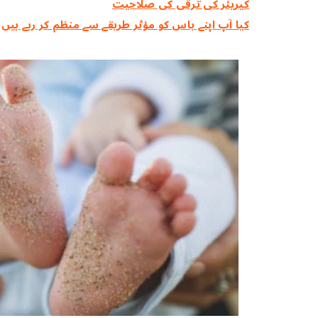
کیریئر کی ترقی کی صلاحیت
کیا آپ اپنے باس کو مؤثر طریقے سے منظم کر رہے ہیں