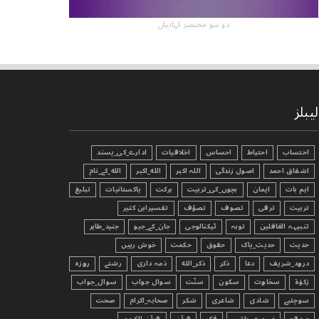
دو سو مختصر کہانیاں
لیبلز
احتساب
احتیاط
احساس
اخلاقیات
ادارے_کی_پسند
اشفاق احمد
اصول زندگی
اللہ اکبر
الله_اکبر
الله_کے_نام
اہم بات
ایمان
بچوں_کی_تربیت
برکت
پاکستانیات
تبليغ
تربیت
ترقی
تصوف
تصوّف
تفسیرابن کثیر
تنبیہہ الغافلین
توبہ
ٹیکنالوجی
جان_کے_جیو
جنید_طاہر
حدیث
حدیث_پاک
حقوق
حکمت
خوش رہیں
درود_شریف
دعا
ذکر
ذکر_الله
ذمہ داری
رشتے
روزہ
زکوٰۃ
سخاوت
سکون
سنّت
سوال جواب
سوال_جواب
سوچئیے
شادی
شاعری
شکر
صحابہ_اکرام
صحت