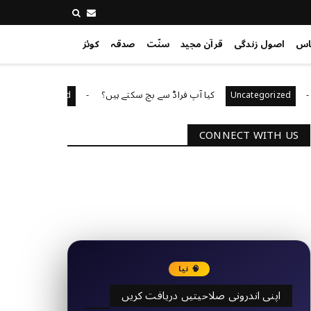
اس
اصول زندگی
قرآن مجید
سنّت
صدقہ
کوئز
کیا آپ فراڈ سے بچ سکتے ہیں؟
آپ کا قی
Uncategorized
Uncategor
CONNECT WITH US
2340
Followers
3290
Followers
🧠 نیا
اپنی اندرونی صلاحیتیں دریافت کریں