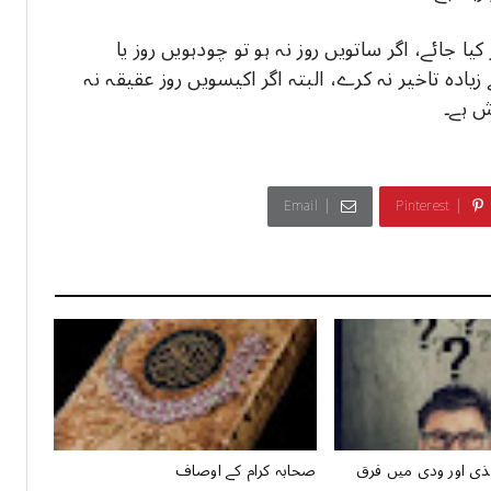
ا جائے، اگر ساتویں روز نہ ہو تو چودہویں روز یا
دہ تاخیر نہ کرے، البتہ اگر اکیسویں روز عقیقہ نہ
ش ہے۔
Email
Pinterest
ذی اور ودی میں فرق
ﺻﺤﺎﺑﮧ ﮐﺮﺍﻡ ﮐﮯ ﺍﻭﺻﺎﻑ