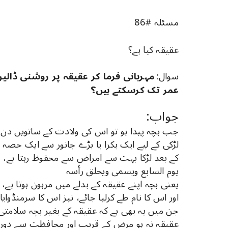
مسئلہ #86
عقیقہ کیا ہے؟
سوال:
مہربانی فرما کر عقیقہ پر روشنی ڈالیں
عمر تک کرسکتے ہیں؟
جواب:
جب بچہ پیدا ہو تو اس کی ولادت کے ساتویں دن، ا
لڑکی کے لیے ایک بکرا یا بڑے جانور سے ایک حصہ 
کے بعد لڑکا بہت سے امراض سے محفوظ رہتا ہے، 
یوم السابع ویسمی ویحلق رأسہ
یعنی بچہ اپنے عقیقہ کے بدلے میں مرہون ہوتا ہے،
اور اس کا نام طے کرلیا جائے، نیز اس کا سرمنڈوا
جن میں یہ بھی ہے کہ عقیقہ کے بغیر بچہ سلامتی
عقیقہ نہ ہو مرض کے قریب اور محافظت سے دور رہ