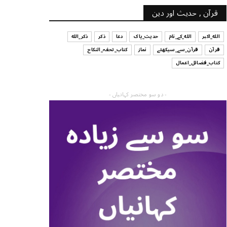
قرآن , حدیث اور دین
الله_اکبر
الله_کے_نام
حدیث_پاک
دعا
ذکر
ذکر_الله
قرآن
قرآن_سے_سیکھئے
نماز
کتاب_تحفہ_النکاح
کتاب_فضائل_اعمال
- دو سو مختصر کہانیاں -