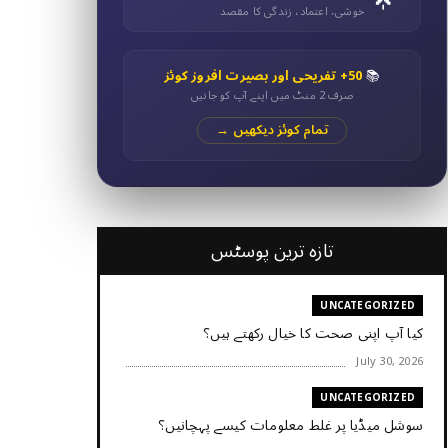
خوشی، اعتماد، زندگی کا مقصد
📚
50+ تفریحی اور بصیرت افروز کوئز
صرف 2 منٹ میں اپنے آپ کو جانیں
تمام کوئز دیکھیں →
تازہ ترین پوسٹس
UNCATEGORIZED
کیا آپ اپنی صحت کا خیال رکھتے ہیں؟
July 30, 2026
UNCATEGORIZED
سوشل میڈیا پر غلط معلومات کیسے پہچانیں؟