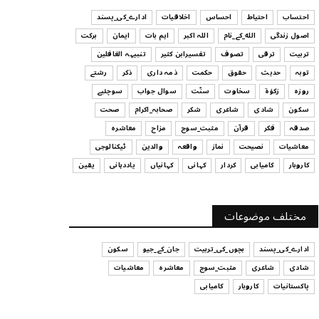
ہیں
احتساب
احتیاط
احساس
اخلاقیات
ادارے_کی_پسند
July 29, 2026
اصول زندگی
الله_کے_نام
اللہ اکبر
اہم بات
ایمان
برکت
UNCATEGORIZED
تربیت
ترقی
تصوف
تفسیرابن کثیر
تنبیہہ الغافلین
اس وقت آپ کا موڈ کیسا ہے؟
توبہ
حدیث
حقوق
حکمت
ذمہ داری
ذکر
رشتے
July 29, 2026
روزہ
زکوٰۃ
سخاوت
سنّت
سوال جواب
سوچئیے
سکون
شادی
شاعری
شکر
صحابہ_اکرام
صحت
UNCATEGORIZED
صدقہ
فکر
قرآن
مثبت_سوچ
مزاح
معاشرہ
قرض لینے اور دینے میں ہوشیاری
معاشیات
نصیحت
نماز
واقعہ
والدین
ٹیکنالوجی
July 29, 2026
کاروبار
کامیابی
کردار
کہانی
کہانیاں
یاددہانی
یقین
UNCATEGORIZED
آپ کا فیصلہ کرنے کا انداز
مختلف موضوعات
July 29, 2026
ادارے_کی_پسند
بچوں_کی_تربیت
جان_کے_جیو
سکون
شادی
شاعری
مثبت_سوچ
معاشرہ
معاشیات
پاکستانیات
کاروبار
کامیابی