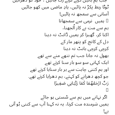
ٹوٹا ربط پکڑ نہ پائیں، یادِ ماضی میں کھو جائیں
آسانی سے سمجھ نہ پائیں!
 ہمیں نرمی سے سمجھانا
ہم سے مت بے کار اُلجھنا،
اکتا کر، گھبرا کر ہمیں ڈانٹ نہ دینا
دل کے کانچ کو پتھر مار کے
کرچی کرچی بانٹ نہ دینا
بھول نہ جانا جب تم ننھے منے سے تھے
ایک کہانی سو سو بار سنا کرتے تھے
اور ہم کتنی چاہت سے ہر بار سنایا کرتے تھے
جو کچھ دھرانے کو کہتے، ہم دھرایا کرتے تھے.
رَبِّ ارْحَمْهُمَا كَمَا رَبَّيَانِي صَغِيرًا

اگر نہانے میں ہم سے سُستی ہو جائے
ہمیں شرمندہ مت کرنا، یہ نہ کہنا آپ سے کتنی بُو آتی
ہے!