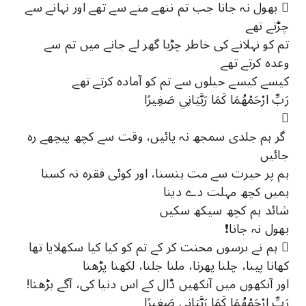
 بھول نہ جانا جب تم ننھے منے سے تھے اور نہانے سے
چڑتے تھے
تم کو نہلانے کی خاطر چڑیا گھر لے جانے میں تم سے
وعدہ کرتے تھے
کیسے کیسے حیلوں سے تم کو آمادہ کرتے تھے
رَبِّ ارْحَمْهُمَا كَمَا رَبَّيَانِي صَغِيرًا

گر ہم جلدی سمجھ نہ پائیں، وقت سے کچھ پیچھے رہ
جائیں
ہم پر حیرت سے مت ہنسنا، اور کوئی فقرہ نہ کسنا
ہمیں کچھ مہلت دے دینا
شائد ہم کچھ سیکھ سکیں
بھول نہ جانا❗
 ہم نے برسوں محنت کر کے تم کو کیا کیا سکھلایا تھا
کھانا پینا، چلنا پھرنا، ملنا جلنا، لکھنا پڑھنا
اور آنکھوں میں آنکھیں ڈال کے اس دنیا کی، آگے بڑھنا!
رَبِّ ارْحَمْهُمَا كَمَا رَبَّيَانِي صَغِيرًا