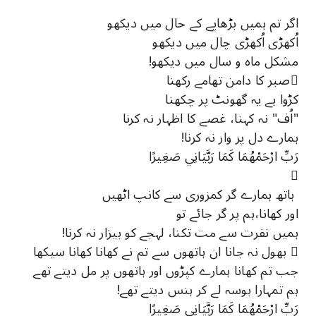
اگر تم ہمیں بڑھاپے کے حال میں دیکھو
اُکھڑی اُکھڑی چال میں دیکھو
مشکل ماہ و سال میں دیکھو!
صبر کا دامن تھامے رکھنا
کڑوا ہے یہ گھونٹ پر چکھنا
"اُف" نہ کہنا، غصے کا اظہار نہ کرنا
ہمارے دل پر وار نہ کرنا!
رَبِّ ارْحَمْهُمَا كَمَا رَبَّيَانِي صَغِيرًا

ہاتھ ہمارے گر کمزوری سے کانپ اٹھیں
اور کھانا،ہم پر گر جائے تو
ہمیں نفرت سے مت تکنا، لہجے کو بیزار نہ کرنا!
 بھول نہ جانا ان ہاتھوں سے تم نے کھانا کھانا سیکھا
جب تم کھانا ہمارے کپڑوں اور ہاتھوں پر مل دیتے تھے
ہم تمہارا بوسہ لے کر ہنس دیتے تھے!
رَبِّ ارْحَمْهُمَا كَمَا رَبَّيَانِي صَغِيرًا