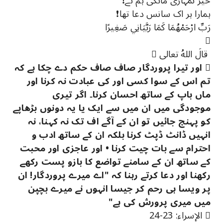
خیر تمہاری مانگی ہم نے❗
ہمارا ہر اک سانس دعا تھا❗
رَبِّ ارْحَمْهُمَا كَمَا رَبَّيَانِي صَغِيرًا

قالَ اللهُ تعالی 

اور تیرا پروردگار صاف صاف حکم دے چکا ہے کہ
تم اس کے سوا کسی اور کی عبادت نہ کرنا اور
ماں باپ کے ساتھ احسان کرنا۔ اگر تیری
موجودگی میں ان میں سے ایک یا یہ دونوں بڑھاپے
کو پہنچ جائیں تو ان کے آگے اف تک نہ کہنا، نہ
انہیں ڈانٹ ڈپٹ کرنا بلکہ ان کے ساتھ ادب و
احترام سے بات چیت کرنا • اور عاجزی اور محبت
کے ساتھ ان کے سامنے تواضع کا بازو پست رکھے
رکھنا اور دعا کرتے رہنا کہ "اے میرے پروردگار! ان
پر ویسا ہی رحم کر جیسا انہوں نے میرے بچپن
میں میری پرورش کی ہے"
 الإسراء: 23-24