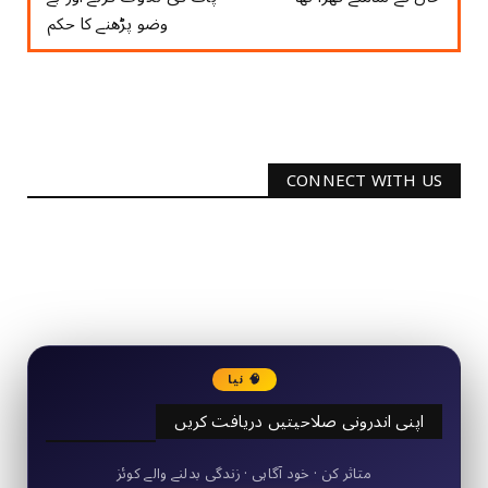
وضو پڑھنے کا حکم
CONNECT WITH US
2340
Followers
3290
Followers
🧠 نیا
اپنی اندرونی صلاحیتیں دریافت کریں
50+ مختصر کوئز
متاثر کن · خود آگاہی · زندگی بدلنے والے کوئز