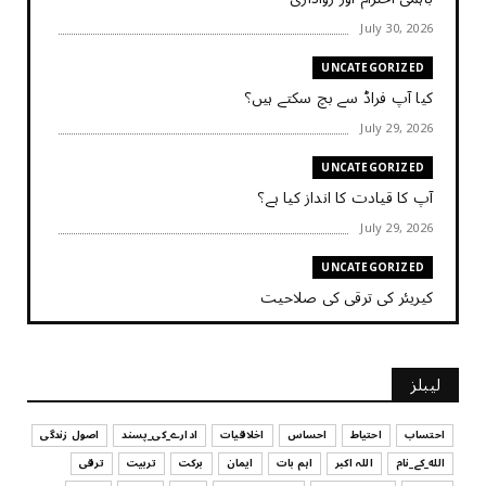
July 30, 2026
UNCATEGORIZED
کیا آپ فراڈ سے بچ سکتے ہیں؟
July 29, 2026
UNCATEGORIZED
آپ کا قیادت کا انداز کیا ہے؟
July 29, 2026
UNCATEGORIZED
کیریئر کی ترقی کی صلاحیت
July 29, 2026
UNCATEGORIZED
لیبلز
کیا آپ اپنے باس کو مؤثر طریقے سے منظم کر رہے ہیں
July 29, 2026
احتساب
احتیاط
احساس
اخلاقیات
ادارے_کی_پسند
اصول زندگی
الله_کے_نام
اللہ اکبر
اہم بات
ایمان
برکت
تربیت
ترقی
UNCATEGORIZED