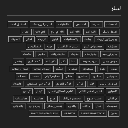
لیبلز
احتساب
احتیاط
احساس
اخلاقیات
ادارے_کی_پسند
اشفاق احمد
اصول زندگی
اللہ اکبر
الله_اکبر
الله_کے_نام
اہم بات
ایمان
بچوں_کی_تربیت
برکت
پاکستانیات
تبليغ
تربیت
ترقی
تصوف
تصوّف
تفسیرابن کثیر
تنبیہہ الغافلین
توبہ
ٹیکنالوجی
جان_کے_جیو
جنید_طاہر
حدیث
حدیث_پاک
حقوق
حکمت
خوش رہیں
درود_شریف
دعا
ذکر
ذکر_الله
ذمہ داری
رشتے
روزہ
زکوٰۃ
سخاوت
سکون
سنّت
سوال جواب
سوال_جواب
سوچئیے
شادی
شاعری
شکر
صحابہ_اکرام
صحت
صدقہ
ضروری_باتیں
فکر
قرآن
قرآن الکریم
قرآن_سے_سیکھئے
کاروبار
کامیابی
کتاب_تحفہ_النکاح
کتاب_فضائل_اعمال
کردار
کہانی
کہانیاں
مثبت_سوچ
مختصر_کہانیاں
مزاح
معاشرہ
معاشیات
نصیحت
نماز
واقعہ
والدین
ہنسی_مذاق
یاد_دہانی
یاددہانی
یقین
ENGLISHARTICLE
HADITH
HADITHINENGLISH