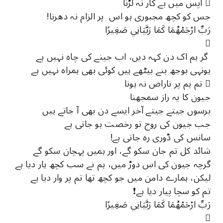
 آپس میں بے کار نہ لڑنا
جس کو کچھ مجبوری ہو اس پر الزام نہ دھرنا!
رَبِّ ارْحَمْهُمَا كَمَا رَبَّيَانِي صَغِيرًا

گر ہم اک دن کہہ دیں، اب جینے کی چاہ نہیں ہے
یونہی بوجھ بنے بیٹھے ہیں کوئی بھی ہمراہ نہیں ہے
 تم ہم پر ناراض نہ ہونا
جیون کا یہ راز سمجھنا
برسوں جیتے جیتے آخر ایسے دن بھی آ جاتے ہیں
جب جیون کی روح تو رخصت ہو جاتی ہے
سانس کی ڈوری رہ جاتی ہے!
شائد کل تم جان سکو گے، اور ہمیں پہچان سکو گے
گرچہ جیون کی اس دوڑ میں، ہم نے سب کچھ ہار دیا ہے
لیکن، ہمارے دامن میں جو کچھ تھا تم پر وار دیا ہے
تم کو سچا پیار دیا ہے❗
رَبِّ ارْحَمْهُمَا كَمَا رَبَّيَانِي صَغِيرًا
