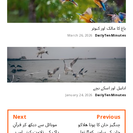
باغ کا مالک اور کبوتر
March 26, 2026
DailyTenMinutes
ابابیل اور اسکے بچے
January 24, 2026
DailyTenMinutes
Next
Previous
چنگیز خان کا پوتا ھلاکو
موبائل سے دیکھ کر قرآنِ
خان کے سامنے کھڑا تھا
پاک کی تلاوت کرنے اور بے