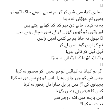

ہماری کھانسی سُن کر گر تم سوتے سوتے جاگ اٹھو تو
ہمیں تم جھڑکی نہ دینا
یہ نہ کہنا، جانے دن بھر کیا کیا کھاتے رہتے ہیں
اور راتوں کو کُھوں کھوں کر کے شور مچاتے رہتے ہیں!
 بھول نہ جانا ہم نے کتنی لمبی راتیں
تم کو اپنی گود میں لے کر
ٹہل ٹہل کر کاٹی ہیں❗
رَبِّ ارْحَمْهُمَا كَمَا رَبَّيَانِي صَغِيرًا

گر ہم کھانا نہ کھائیں تو تم ہمیں کو مجبور نہ کرنا
جس شے کو جی چاہے ہمارا، اس کو ہم سے دور نہ کرنا
پرہیزوں کی آڑ میں ہر پل ہمارا دل رنجور نہ کرنا
کس کا فرض ہے ہمیں رکھنا
اس بارے میں اک دوجے سے
بحث نہ کرنا❗