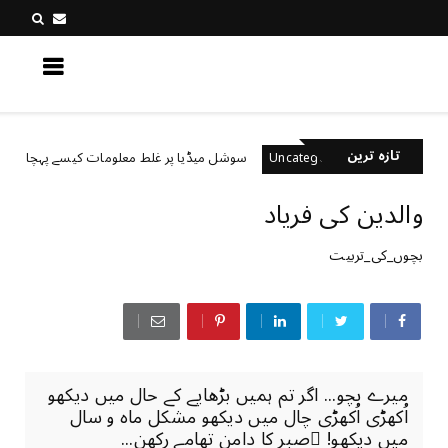
کچھ نیا جانیں
تازہ ترین
سوشل میڈیا پر غلط معلومات کیسے پہچانیں؟
ed
Uncategorized
والدین كی فرياد
بچوں_کی_تربیت
میرے بچو... اگر تم ہمیں بڑھاپے کے حال میں دیکھو
اُکھڑی اُکھڑی چال میں دیکھو مشکل ماہ و سال
میں دیکھو! صبر کا دامن تھامے رکھن...