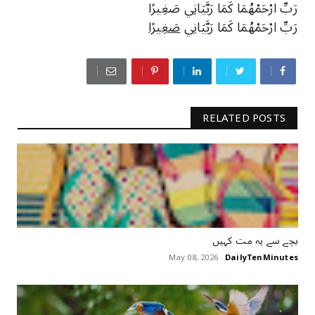
رَبِّ ارْحَمْهُمَا كَمَا رَبَّيَانِي صَغِيرًا
رَبِّ ارْحَمْهُمَا كَمَا رَبَّيَانِي
صَغِيرًا
RELATED POSTS
بچے سے یہ مت کہیں
May 08, 2026
DailyTenMinutes