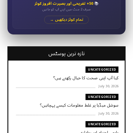
📚
50+ تفریحی اور بصیرت افروز کوئز
صرف 2 منٹ میں اپنے آپ کو جانیں
تمام کوئز دیکھیں →
تازہ ترین پوسٹس
UNCATEGORIZED
کیا آپ اپنی صحت کا خیال رکھتے ہیں؟
July 30, 2026
UNCATEGORIZED
سوشل میڈیا پر غلط معلومات کیسے پہچانیں؟
July 30, 2026
UNCATEGORIZED
باہمی احترام اور رواداری