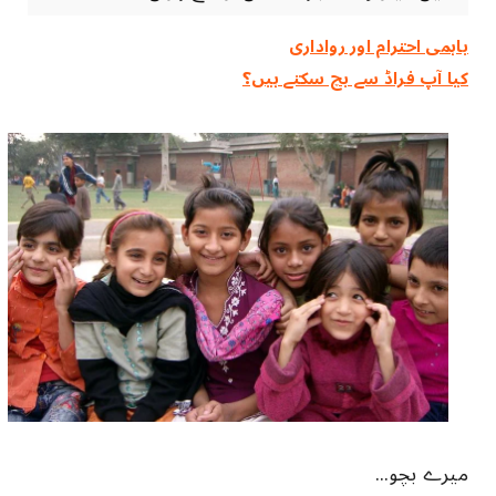
باہمی احترام اور رواداری
کیا آپ فراڈ سے بچ سکتے ہیں؟
میرے بچو...