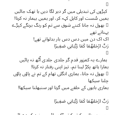

کپڑوں کی تبدیلی میں گر دیر لگا دیں یا تھک جائیں
ہمیں سُست اور کاہل کہہ کر، اور ہمیں بیمار نہ کرنا!
 بھول نہ جانا کتنے شوق سے تم کو رنگ برنگے کپڑے
پہناتے تھے
اک اک دن میں دس دس بار بدلواتے تھے!
رَبِّ ارْحَمْهُمَا كَمَا رَبَّيَانِي صَغِيرًا

ہمارے یہ کمزور قدم گر جلدی جلدی اُٹھ نہ پائیں
ہمارا ہاتھ پکڑ لینا تم، تیز اپنی رفتار نہ کرنا!
 بھول نہ جانا، ہماری انگلی تھام کے تم نے پاؤں پاؤں
چلنا سیکھا
ہماری باہوں کے حلقے میں گرنا اور سنبھلنا سیکھا!
رَبِّ ارْحَمْهُمَا كَمَا رَبَّيَانِي صَغِيرًا

جب ہم باتیں کرتے کرتے رُک جائیں ، خود کو دھرائیں