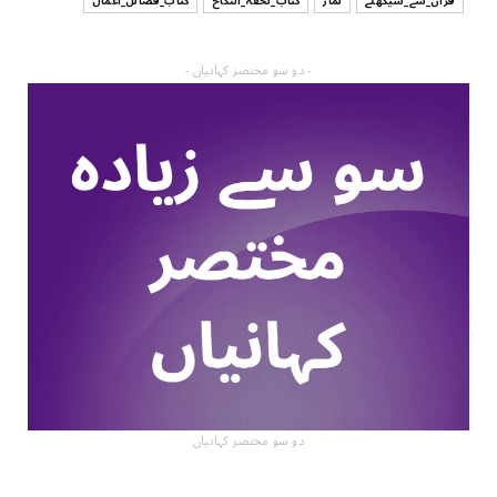
قرآن_سے_سیکھئے
نماز
کتاب_تحفہ_النکاح
کتاب_فضائل_اعمال
- دو سو مختصر کہانیاں -
دو سو مختصر کہانیاں