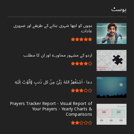
پوسٹ
بچوں کو اچھا شہری بنانے کے طریقے اور ضروری
عادات
اردو کے مشہور محاورے اور ان کا مطلب
دعا - ‎اَسْتَغْفِرُ اللهَ رَبِّىْ مِنْ کل ذَنبٍ وَّاَتُوْبُ اِلَيْهِ
Prayers Tracker Report - Visual Report of
Your Prayers - Yearly Charts &
Comparisons