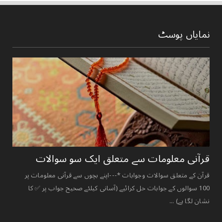
نمایاں پوسٹ
قرآنی ‏معلومات ‏سے ‏متعلق ‏ایک ‏سو ‏سوالات ‏
قرآن کے متعلق سوالات وجوابات *---اپنے بچوں سے قرآنی معلومات پر
100 سوالوں کے جوابات حل کرائیے (آسانی کیلئے صحیح جواب پر ✅ کا
نشان لگا ہے) ...