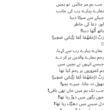
جب ہم مر جائیں تو ہمیں
ہمارے پیارے رب کی جانب
چپکے سے سرکا دینا
اور، دعا کی خاطر
ہاتھ اُٹھا دینا❗
رَبِّ ارْحَمْهُمَا كَمَا رَبَّيَانِي صَغِيرًا

ہمارے پیارے رب سے کہنا،
رحم ہمارے والدین پر کر دے
جیسے انہوں نے بچپن میں
ہم کمزوروں پر رحم کیا تھا
رَبِّ ارْحَمْهُمَا كَمَا رَبَّيَانِي صَغِيرًا
بھول نہ جانا، میرے بچو❗
جب تک ہم میں جان تھی باقی❗
خون رگوں میں دوڑ رہا تھا❗
دل سینے میں دھڑک رہا تھا❗