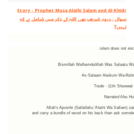
Story - Prophet Musa Alaihi Salam and Al-Khidr
سوال : درود شریف بھی اللہ کے ذکر میں شامل ہے کہ
نہیں؟
islam does not enc
Bismillah Walhamdulillah Was Salaatu Wa
As-Salaam Alaikum Wa-Rahm
Trade - 11th Shawwal
Narrated Abu Hur
Allah's Apostle (Sallallahu 'Alaihi Wa Sallam) sa
and carry a bundle of wood on his back than ask some