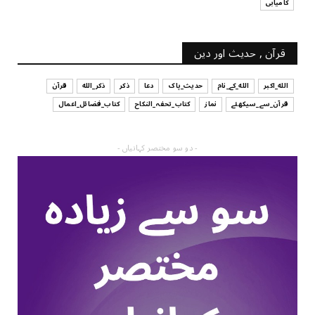
کامیابی
قرآن , حدیث اور دین
الله_اکبر
الله_کے_نام
حدیث_پاک
دعا
ذکر
ذکر_الله
قرآن
قرآن_سے_سیکھئے
نماز
کتاب_تحفہ_النکاح
کتاب_فضائل_اعمال
- دو سو مختصر کہانیاں -