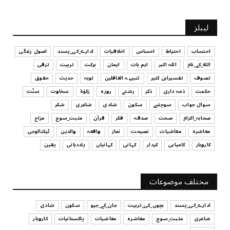
July 29, 2026
UNCATEGORIZED
لیبلز
کیا آپ اپنے باس کو مؤثر طریقے سے منظم کر رہے ہیں
July 29, 2026
احتساب
احتیاط
احساس
اخلاقیات
ادارے_کی_پسند
اصول زندگی
الله_کے_نام
اللہ اکبر
اہم بات
ایمان
برکت
تربیت
ترقی
UNCATEGORIZED
تصوف
تفسیرابن کثیر
تنبیہہ الغافلین
توبہ
حدیث
حقوق
اس وقت آپ کا موڈ کیسا ہے؟
حکمت
ذمہ داری
ذکر
رشتے
روزہ
زکوٰۃ
سخاوت
سنّت
July 29, 2026
سوال جواب
سوچئیے
سکون
شادی
شاعری
شکر
UNCATEGORIZED
صحابہ_اکرام
صحت
صدقہ
فکر
قرآن
مثبت_سوچ
مزاح
قرض لینے اور دینے میں ہوشیاری
معاشرہ
معاشیات
نصیحت
نماز
واقعہ
والدین
ٹیکنالوجی
July 29, 2026
کاروبار
کامیابی
کردار
کہانی
کہانیاں
یاددہانی
یقین
UNCATEGORIZED
آپ کا فیصلہ کرنے کا انداز
مختلف موضوعات
July 29, 2026
ادارے_کی_پسند
بچوں_کی_تربیت
جان_کے_جیو
سکون
شادی
شاعری
مثبت_سوچ
معاشرہ
معاشیات
پاکستانیات
کاروبار