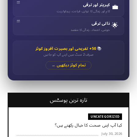
💼
کیریئر اور ترقی
کام اور زندگی کا توازن، قیادت، پیداواریت
🌟
ذاتی ترقی
خوشی، اعتماد، زندگی کا مقصد
📚
50+ تفریحی اور بصیرت افروز کوئز
صرف 2 منٹ میں اپنے آپ کو جانیں
تمام کوئز دیکھیں →
تازہ ترین پوسٹس
UNCATEGORIZED
کیا آپ اپنی صحت کا خیال رکھتے ہیں؟
July 30, 2026