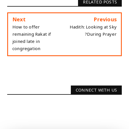
RELATED POSTS
Next
Previous
How to offer
Hadith: Looking at Sky
remaining Rakat if
During Prayer?
joined late in
congregation
CONNECT WITH US
2340
Followers
3290
Followers