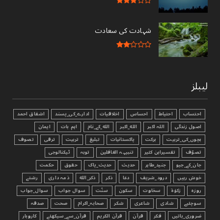
شہادت کی سعادت
لیبلز
احتساب
احتیاط
احساس
اخلاقیات
ادارے_کی_پسند
اشفاق احمد
اصول زندگی
اللہ اکبر
الله_اکبر
الله_کے_نام
اہم بات
ایمان
بچوں_کی_تربیت
برکت
پاکستانیات
تبليغ
تربیت
ترقی
تصوف
تصوّف
تفسیرابن کثیر
تنبیہہ الغافلین
توبہ
ٹیکنالوجی
جان_کے_جیو
جنید_طاہر
حدیث
حدیث_پاک
حقوق
حکمت
خوش رہیں
درود_شریف
دعا
ذکر
ذکر_الله
ذمہ داری
رشتے
روزہ
زکوٰۃ
سخاوت
سکون
سنّت
سوال جواب
سوال_جواب
سوچئیے
شادی
شاعری
شکر
صحابہ_اکرام
صحت
صدقہ
ضروری_باتیں
فکر
قرآن
قرآن الکریم
قرآن_سے_سیکھئے
کاروبار