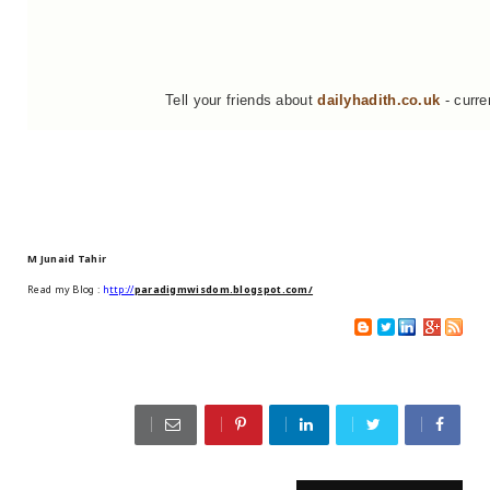
Tell your friends about
dailyhadith.co.uk
- curre
M Junaid Tahir
Read my Blog :
h
ttp://
paradigmwisdom.blogspot.com/