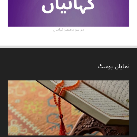
دو سو مختصر کہانیاں
نمایاں پوسٹ