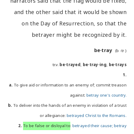
narrators said that the flag would be fixed,
and the other said that it would be shown
on the Day of Resurrection, so that the
betrayer might be recognized by it.
be·tray
(b
-tr
)
tr.v.
be·trayed
,
be·tray·ing
,
be·trays
1.
a.
To give aid or information to an enemy of; commit treason
against:
betray one's country.
b.
To deliver into the hands of an enemy in violation of a trust
or allegiance:
betrayed Christ to the Romans.
2.
To be false or disloyal to
:
betrayed their cause; betray