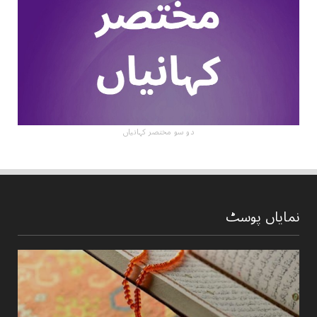
دو سو مختصر کہانیاں
نمایاں پوسٹ