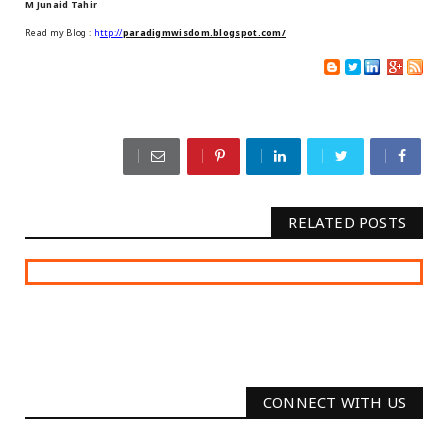
M Junaid Tahir
Read my Blog :
h
ttp://
paradigmwisdom.blogspot.com/
RELATED POSTS
CONNECT WITH US