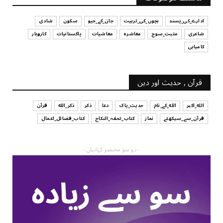
July 29, 2026
ادارے_کی_پسند
بچوں_کی_تربیت
جان_کے_جیو
سکون
شادی
شاعری
مثبت_سوچ
معاشرہ
معاشیات
پاکستانیات
کاروبار
کامیابی
قرآن , حدیث اور دین
الله_اکبر
الله_کے_نام
حدیث_پاک
دعا
ذکر
ذکر_الله
قرآن
قرآن_سے_سیکھئے
نماز
کتاب_تحفہ_النکاح
کتاب_فضائل_اعمال
- دو سو مختصر کہانیاں -