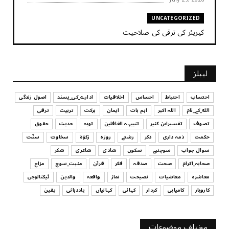
UNCATEGORIZED
کیریئر کی ترقی کی صلاحیت
July 29, 2026
UNCATEGORIZED
لیبلز
کیا آپ اپنے باس کو مؤثر طریقے سے منظم کر رہے ہیں
July 29, 2026
احتساب
احتیاط
احساس
اخلاقیات
ادارے_کی_پسند
اصول زندگی
الله_کے_نام
اللہ اکبر
اہم بات
ایمان
برکت
تربیت
ترقی
UNCATEGORIZED
تصوف
تفسیرابن کثیر
تنبیہہ الغافلین
توبہ
حدیث
حقوق
اس وقت آپ کا موڈ کیسا ہے؟
حکمت
ذمہ داری
ذکر
رشتے
روزہ
زکوٰۃ
سخاوت
سنّت
July 29, 2026
سوال جواب
سوچئیے
سکون
شادی
شاعری
شکر
UNCATEGORIZED
صحابہ_اکرام
صحت
صدقہ
فکر
قرآن
مثبت_سوچ
مزاح
قرض لینے اور دینے میں ہوشیاری
معاشرہ
معاشیات
نصیحت
نماز
واقعہ
والدین
ٹیکنالوجی
July 29, 2026
کاروبار
کامیابی
کردار
کہانی
کہانیاں
یاددہانی
یقین
UNCATEGORIZED
آپ کا فیصلہ کرنے کا انداز
مختلف موضوعات