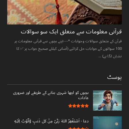
قرآنی ‏معلومات ‏سے ‏متعلق ‏ایک ‏سو ‏سوالات ‏
قرآن کے متعلق سوالات وجوابات *---اپنے بچوں سے قرآنی معلومات پر
100 سوالوں کے جوابات حل کرائیے (آسانی کیلئے صحیح جواب پر ✅ کا
نشان لگا ہے) ...
پوسٹ
بچوں کو اچھا شہری بنانے کے طریقے اور ضروری
عادات
دعا - ‎اَسْتَغْفِرُ اللهَ رَبِّىْ مِنْ کل ذَنبٍ وَّاَتُوْبُ اِلَيْهِ