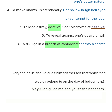
one's better nature.
4.
To make known unintentionally:
Her hollow laugh betrayed
her contempt for the idea.
6.
To lead astray;
deceive
. See Synonyms at
deceive
.
5.
To reveal against one's desire or will.
3.
To divulge in a
breach of confidence
:
betray a secret.
Everyone of us should audit himself/herself that which flag
would i belong to on the day of Judgement?
May Allah guide me and you to the right path.
--