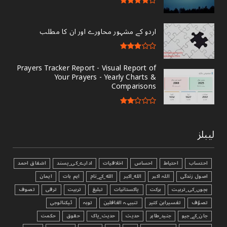
اردو کے مشہور محاورے اور ان کا مطلب
Prayers Tracker Report - Visual Report of
Your Prayers - Yearly Charts &
Comparisons
لیبلز
احتساب
احتیاط
احساس
اخلاقیات
ادارے_کی_پسند
اشفاق احمد
اصول زندگی
اللہ اکبر
الله_اکبر
الله_کے_نام
اہم بات
ایمان
بچوں_کی_تربیت
برکت
پاکستانیات
تبليغ
تربیت
ترقی
تصوف
تصوّف
تفسیرابن کثیر
تنبیہہ الغافلین
توبہ
ٹیکنالوجی
جان_کے_جیو
جنید_طاہر
حدیث
حدیث_پاک
حقوق
حکمت