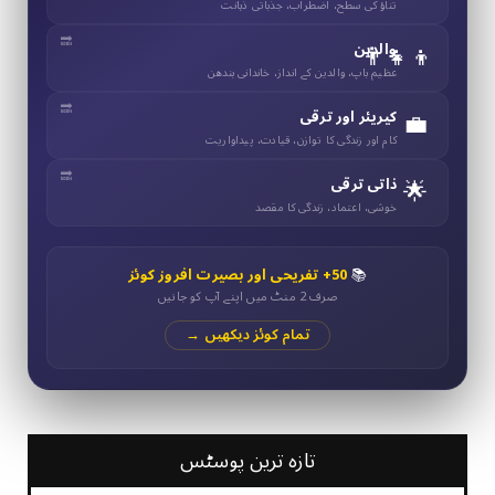
تناؤ کی سطح، اضطراب، جذباتی ذہانت
👨‍👧‍👦
والدین
عظیم باپ، والدین کے انداز، خاندانی بندھن
💼
کیریئر اور ترقی
کام اور زندگی کا توازن، قیادت، پیداواریت
🌟
ذاتی ترقی
خوشی، اعتماد، زندگی کا مقصد
📚
50+ تفریحی اور بصیرت افروز کوئز
صرف 2 منٹ میں اپنے آپ کو جانیں
تمام کوئز دیکھیں →
تازہ ترین پوسٹس