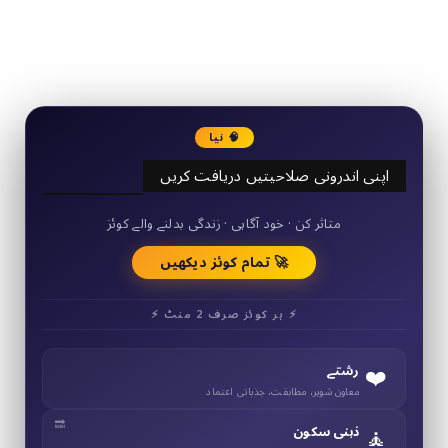
2340
Followers
3290
Followers
🧠 نیا
اپنی اندرونی صلاحیتیں دریافت کریں
50+ مختصر کوئز
متاثر کن · خود آگاہی · زندگی بدلنے والے کوئز
🚀 تمام کوئز دیکھیں
⚡ ہر کوئز صرف 2 منٹ ⚡
❤️
رشتے
معاون شوہر، مطابقت، جذباتی اعتماد
🧘
ذہنی سکون