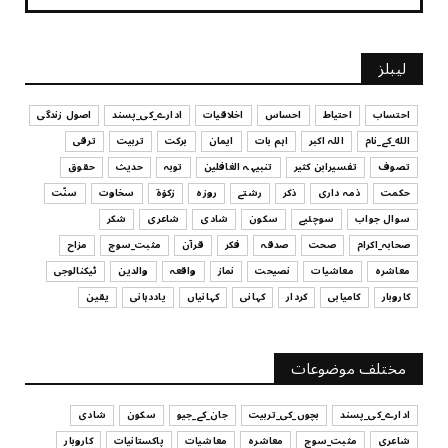
July 29, 2026
UNCATEGORIZED
لیبلز
کیا آپ اپنے باس کو مؤثر طریقے سے منظم کر رہے ہیں
July 29, 2026
احتساب
احتیاط
احساس
اخلاقیات
ادارے_کی_پسند
اصول زندگی
الله_کے_نام
اللہ اکبر
اہم بات
ایمان
برکت
تربیت
ترقی
UNCATEGORIZED
تصوف
تفسیرابن کثیر
تنبیہہ الغافلین
توبہ
حدیث
حقوق
اس وقت آپ کا موڈ کیسا ہے؟
حکمت
ذمہ داری
ذکر
رشتے
روزہ
زکوٰۃ
سخاوت
سنّت
July 29, 2026
سوال جواب
سوچئیے
سکون
شادی
شاعری
شکر
UNCATEGORIZED
صحابہ_اکرام
صحت
صدقہ
فکر
قرآن
مثبت_سوچ
مزاح
قرض لینے اور دینے میں ہوشیاری
معاشرہ
معاشیات
نصیحت
نماز
واقعہ
والدین
ٹیکنالوجی
July 29, 2026
کاروبار
کامیابی
کردار
کہانی
کہانیاں
یاددہانی
یقین
UNCATEGORIZED
آپ کا فیصلہ کرنے کا انداز
مختلف موضوعات
July 29, 2026
ادارے_کی_پسند
بچوں_کی_تربیت
جان_کے_جیو
سکون
شادی
شاعری
مثبت_سوچ
معاشرہ
معاشیات
پاکستانیات
کاروبار