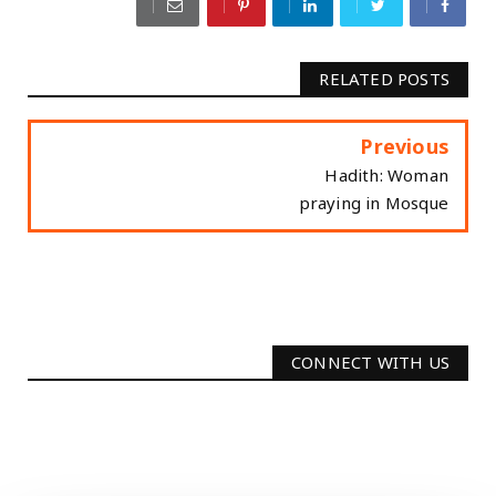
RELATED POSTS
Previous
Hadith: Woman
praying in Mosque
CONNECT WITH US
2340
Followers
3290
Followers