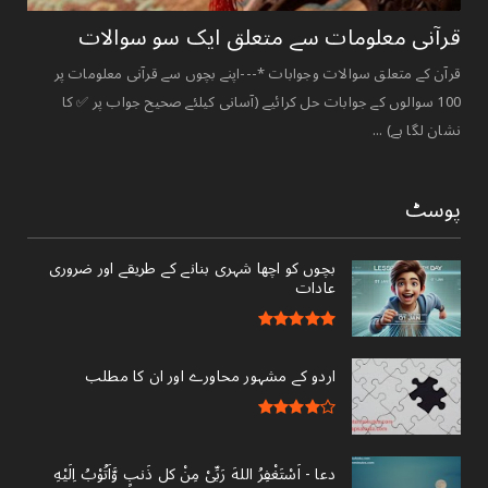
قرآنی ‏معلومات ‏سے ‏متعلق ‏ایک ‏سو ‏سوالات ‏
قرآن کے متعلق سوالات وجوابات *---اپنے بچوں سے قرآنی معلومات پر
100 سوالوں کے جوابات حل کرائیے (آسانی کیلئے صحیح جواب پر ✅ کا
نشان لگا ہے) ...
پوسٹ
بچوں کو اچھا شہری بنانے کے طریقے اور ضروری
عادات
اردو کے مشہور محاورے اور ان کا مطلب
دعا - ‎اَسْتَغْفِرُ اللهَ رَبِّىْ مِنْ کل ذَنبٍ وَّاَتُوْبُ اِلَيْهِ