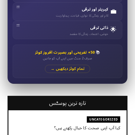
💼
کیریئر اور ترقی
کام اور زندگی کا توازن، قیادت، پیداواریت
🌟
ذاتی ترقی
خوشی، اعتماد، زندگی کا مقصد
📚
50+ تفریحی اور بصیرت افروز کوئز
صرف 2 منٹ میں اپنے آپ کو جانیں
تمام کوئز دیکھیں →
تازہ ترین پوسٹس
UNCATEGORIZED
کیا آپ اپنی صحت کا خیال رکھتے ہیں؟