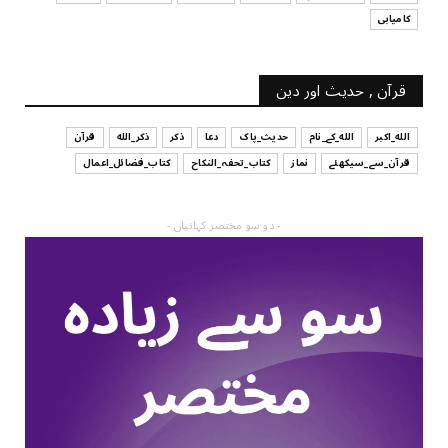
کامیابی
قرآن , حدیث اور دین
الله_اکبر
الله_کے_نام
حدیث_پاک
دعا
ذکر
ذکر_الله
قرآن
قرآن_سے_سیکھئے
نماز
کتاب_تحفہ_النکاح
کتاب_فضائل_اعمال
- دو سو مختصر کہانیاں -