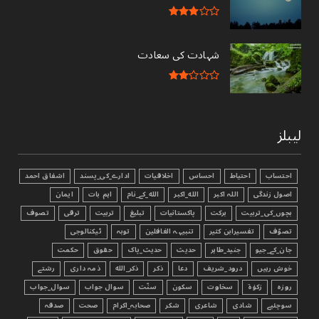
شہادت کی سعادت
لیبلز
احتساب
احتیاط
احساس
اخلاقیات
ادارے_کی_پسند
اشفاق احمد
اصول زندگی
اللہ اکبر
الله_اکبر
الله_کے_نام
اہم بات
ایمان
بچوں_کی_تربیت
برکت
پاکستانیات
تبليغ
تربیت
ترقی
تصوف
تصوّف
تفسیرابن کثیر
تنبیہہ الغافلین
توبہ
ٹیکنالوجی
جان_کے_جیو
جنید_طاہر
حدیث
حدیث_پاک
حقوق
حکمت
خوش رہیں
درود_شریف
دعا
ذکر
ذکر_الله
ذمہ داری
رشتے
روزہ
زکوٰۃ
سخاوت
سکون
سنّت
سوال جواب
سوال_جواب
سوچئیے
شادی
شاعری
شکر
صحابہ_اکرام
صحت
صدقہ