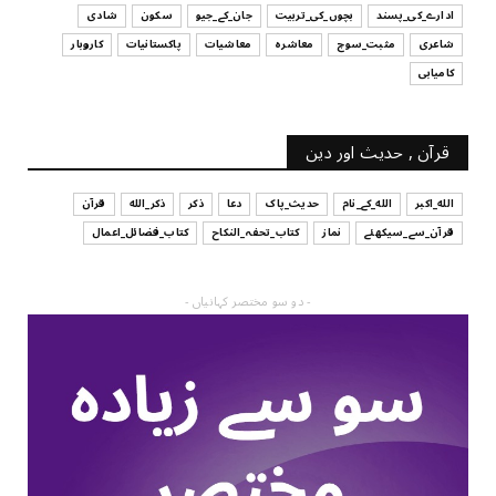
ادارے_کی_پسند
بچوں_کی_تربیت
جان_کے_جیو
سکون
شادی
شاعری
مثبت_سوچ
معاشرہ
معاشیات
پاکستانیات
کاروبار
کامیابی
قرآن , حدیث اور دین
الله_اکبر
الله_کے_نام
حدیث_پاک
دعا
ذکر
ذکر_الله
قرآن
قرآن_سے_سیکھئے
نماز
کتاب_تحفہ_النکاح
کتاب_فضائل_اعمال
- دو سو مختصر کہانیاں -