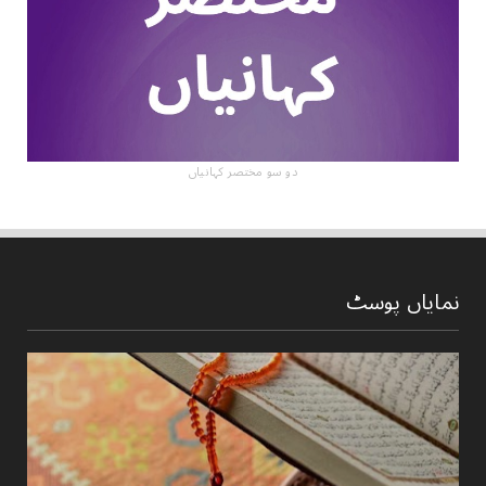
دو سو مختصر کہانیاں
نمایاں پوسٹ