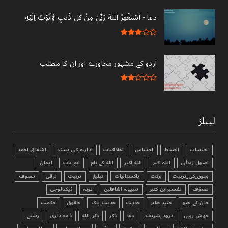
دعا - ‎اَسْتَغْفِرُ اللهَ رَبِّىْ مِنْ کل ذَنبٍ وَّاَتُوْبُ اِلَيْهِ
اردو کے مشہور محاورے اور ان کا مطلب
لیبلز
احتساب
احتیاط
احساس
اخلاقیات
ادارے_کی_پسند
اشفاق احمد
اصول زندگی
اللہ اکبر
الله_اکبر
الله_کے_نام
اہم بات
ایمان
بچوں_کی_تربیت
برکت
پاکستانیات
تبليغ
تربیت
ترقی
تصوف
تصوّف
تفسیرابن کثیر
تنبیہہ الغافلین
توبہ
ٹیکنالوجی
جان_کے_جیو
جنید_طاہر
حدیث
حدیث_پاک
حقوق
حکمت
خوش رہیں
درود_شریف
دعا
ذکر
ذکر_الله
ذمہ داری
رشتے