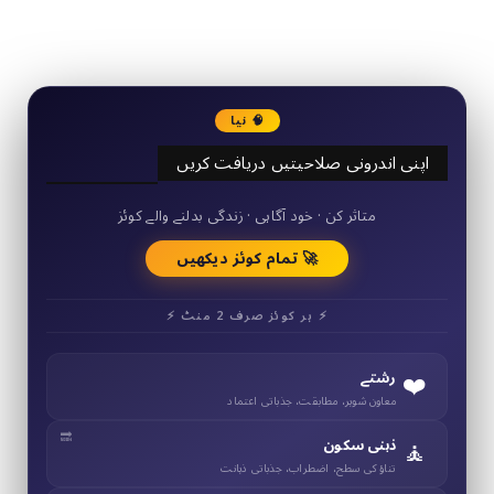
3290
Followers
🧠 نیا
اپنی اندرونی صلاحیتیں دریافت کریں
50+ مختصر کوئز
متاثر کن · خود آگاہی · زندگی بدلنے والے کوئز
🚀 تمام کوئز دیکھیں
⚡ ہر کوئز صرف 2 منٹ ⚡
❤️
رشتے
معاون شوہر، مطابقت، جذباتی اعتماد
🧘
ذہنی سکون
تناؤ کی سطح، اضطراب، جذباتی ذہانت