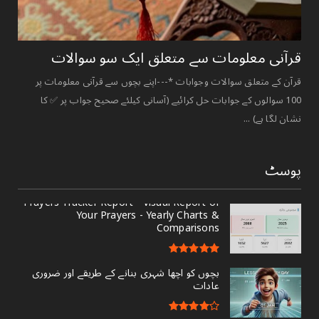
قرآنی ‏معلومات ‏سے ‏متعلق ‏ایک ‏سو ‏سوالات ‏
قرآن کے متعلق سوالات وجوابات *---اپنے بچوں سے قرآنی معلومات پر
100 سوالوں کے جوابات حل کرائیے (آسانی کیلئے صحیح جواب پر ✅ کا
نشان لگا ہے) ...
پوسٹ
Prayers Tracker Report - Visual Report of
Your Prayers - Yearly Charts &
Comparisons
بچوں کو اچھا شہری بنانے کے طریقے اور ضروری
عادات