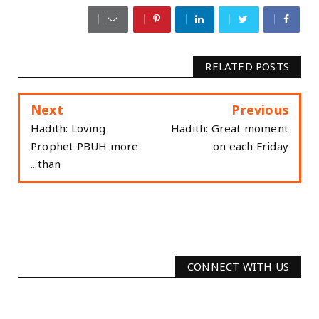
RELATED POSTS
Next
Previous
Hadith: Loving
Hadith: Great moment
Prophet PBUH more
on each Friday
than...
CONNECT WITH US
2340
Followers