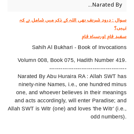
Narated By...
سوال : درود شریف بھی اللہ کے ذکر میں شامل ہے کہ
نہیں؟
سفید فام اورسیاہ فام
Sahih Al Bukhari - Book of Invocations
Volumn 008, Book 075, Hadith Number 419.
-----------------------------------------
Narated By Abu Huraira RA : Allah SWT has
ninety-nine Names, i.e., one hundred minus
one, and whoever believes in their meanings
and acts accordingly, will enter Paradise; and
Allah SWT is Witr (one) and loves 'the Witr' (i.e.,
odd numbers).