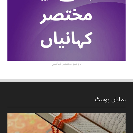
دو سو مختصر کہانیاں
نمایاں پوسٹ