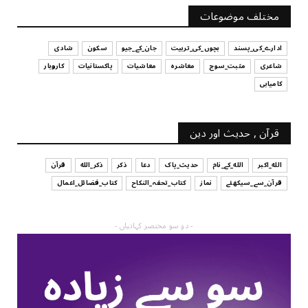
آپ کا فیصلہ کرنے کا انداز
مختلف موضوعات
July 29, 2026
ادارے_کی_پسند
بچوں_کی_تربیت
جان_کے_جیو
سکون
شادی
شاعری
مثبت_سوچ
معاشرہ
معاشیات
پاکستانیات
کاروبار
کامیابی
قرآن , حدیث اور دین
الله_اکبر
الله_کے_نام
حدیث_پاک
دعا
ذکر
ذکر_الله
قرآن
قرآن_سے_سیکھئے
نماز
کتاب_تحفہ_النکاح
کتاب_فضائل_اعمال
- دو سو مختصر کہانیاں -