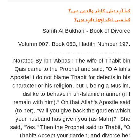
کیا آپ ہیلی کاپٹر والدین ہیں؟
کیا میں ایک اچھا باپ ہوں؟
Sahih Al Bukhari - Book of Divorce
Volumn 007, Book 063, Hadith Number 197.
-----------------------------------------
Narated By Ibn 'Abbas : The wife of Thabit bin
Qais came to the Prophet and said, "O Allah's
Apostle! I do not blame Thabit for defects in his
character or his religion, but I, being a Muslim,
dislike to behave in un-Islamic manner (if I
remain with him)." On that Allah's Apostle said
(to her), "Will you give back the garden which
your husband has given you (as Mahr)?" She
said, "Yes." Then the Prophet said to Thabit, "O
Thabit! Accept your garden, and divorce her