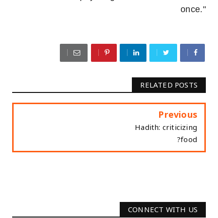
once."
RELATED POSTS
Previous
Hadith: criticizing
food?
CONNECT WITH US