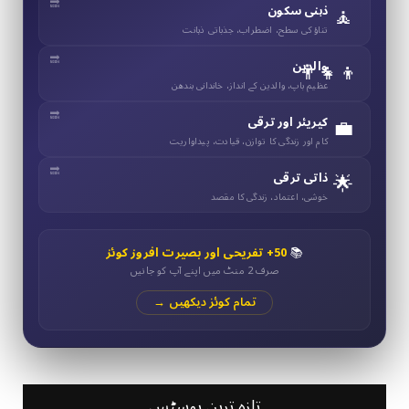
🧘
ذہنی سکون
تناؤ کی سطح، اضطراب، جذباتی ذہانت
👨‍👧‍👦
والدین
عظیم باپ، والدین کے انداز، خاندانی بندھن
💼
کیریئر اور ترقی
کام اور زندگی کا توازن، قیادت، پیداواریت
🌟
ذاتی ترقی
خوشی، اعتماد، زندگی کا مقصد
📚
50+ تفریحی اور بصیرت افروز کوئز
صرف 2 منٹ میں اپنے آپ کو جانیں
تمام کوئز دیکھیں →
تازہ ترین پوسٹس