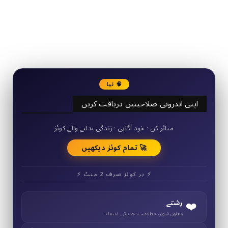
2340
Followers
3290
Followers
🧠 نیا
اپنی اندرونی صلاحیتیں دریافت کریں
50+ مختصر کوئز
متاثر کن · خود آگاہی · زندگی بدلنے والے کوئز
🚀 تمام کوئز دیکھیں
⚡ ہر کوئز صرف 2 منٹ ⚡
❤️
رشتے
معاون شوہر، مطابقت، جذباتی اعتماد