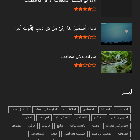
اردو کے مشہور محاورے اور ان کا مطلب
دعا - ‎اَسْتَغْفِرُ اللهَ رَبِّىْ مِنْ کل ذَنبٍ وَّاَتُوْبُ اِلَيْهِ
شہادت کی سعادت
لیبلز
احتساب
احتیاط
احساس
اخلاقیات
ادارے_کی_پسند
اشفاق احمد
اصول زندگی
اللہ اکبر
الله_اکبر
الله_کے_نام
اہم بات
ایمان
بچوں_کی_تربیت
برکت
پاکستانیات
تبليغ
تربیت
ترقی
تصوف
تصوّف
تفسیرابن کثیر
تنبیہہ الغافلین
توبہ
ٹیکنالوجی