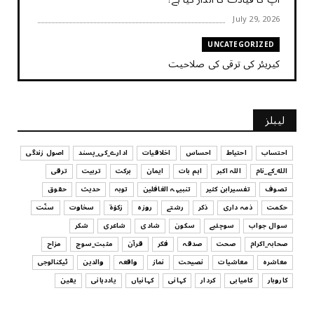
July 29, 2026
UNCATEGORIZED
کیریئر کی ترقی کی صلاحیت
July 29, 2026
UNCATEGORIZED
لیبلز
کیا آپ اپنے باس کو مؤثر طریقے سے منظم کر رہے ہیں
July 29, 2026
احتساب
احتیاط
احساس
اخلاقیات
ادارے_کی_پسند
اصول زندگی
الله_کے_نام
اللہ اکبر
اہم بات
ایمان
برکت
تربیت
ترقی
UNCATEGORIZED
تصوف
تفسیرابن کثیر
تنبیہہ الغافلین
توبہ
حدیث
حقوق
اس وقت آپ کا موڈ کیسا ہے؟
حکمت
ذمہ داری
ذکر
رشتے
روزہ
زکوٰۃ
سخاوت
سنّت
July 29, 2026
سوال جواب
سوچئیے
سکون
شادی
شاعری
شکر
UNCATEGORIZED
صحابہ_اکرام
صحت
صدقہ
فکر
قرآن
مثبت_سوچ
مزاح
قرض لینے اور دینے میں ہوشیاری
معاشرہ
معاشیات
نصیحت
نماز
واقعہ
والدین
ٹیکنالوجی
July 29, 2026
کاروبار
کامیابی
کردار
کہانی
کہانیاں
یاددہانی
یقین
UNCATEGORIZED