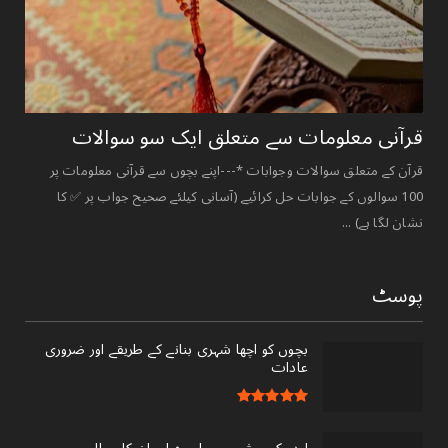
قرآنی ‏معلومات ‏سے ‏متعلق ‏ایک ‏سو ‏سوالات ‏
قرآن کے متعلق سوالات وجوابات *---اپنے بچوں سے قرآنی معلومات پر
100 سوالوں کے جوابات حل کرائیے (آسانی کیلئے صحیح جواب پر ✅ کا
نشان لگا ہے) ...
پوسٹ
بچوں کو اچھا شہری بنانے کے طریقے اور ضروری
عادات