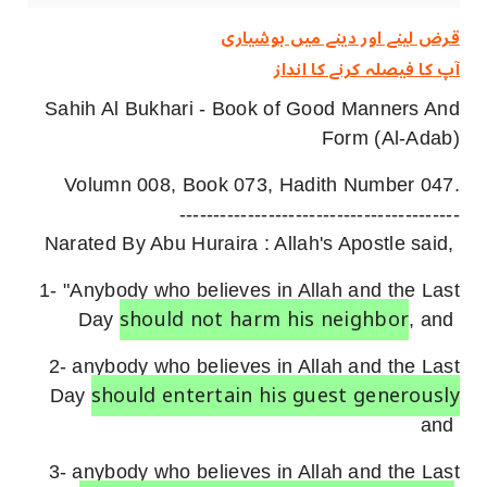
قرض لینے اور دینے میں ہوشیاری
آپ کا فیصلہ کرنے کا انداز
Sahih Al Bukhari - Book of Good Manners And
Form (Al-Adab)
Volumn 008, Book 073, Hadith Number 047.
-----------------------------------------
Narated By Abu Huraira : Allah's Apostle said,
1- "Anybody who believes in Allah and the Last
should not harm his neighbor
Day
, and
2- anybody who believes in Allah and the Last
should entertain his guest generously
Day
and
3- anybody who believes in Allah and the Last