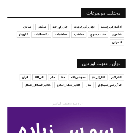
UNCATEGORIZED
آپ کا فیصلہ کرنے کا انداز
مختلف موضوعات
July 29, 2026
ادارے_کی_پسند
بچوں_کی_تربیت
جان_کے_جیو
سکون
شادی
شاعری
مثبت_سوچ
معاشرہ
معاشیات
پاکستانیات
کاروبار
کامیابی
قرآن , حدیث اور دین
الله_اکبر
الله_کے_نام
حدیث_پاک
دعا
ذکر
ذکر_الله
قرآن
قرآن_سے_سیکھئے
نماز
کتاب_تحفہ_النکاح
کتاب_فضائل_اعمال
- دو سو مختصر کہانیاں -