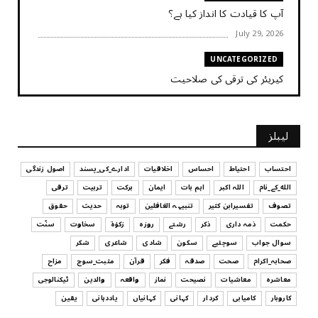
آپ کا قیادت کا انداز کیا ہے؟
July 29, 2026
UNCATEGORIZED
کیریئر کی ترقی کی صلاحیت
July 29, 2026
UNCATEGORIZED
لیبلز
کیا آپ اپنے باس کو مؤثر طریقے سے منظم کر رہے ہیں
July 29, 2026
احتساب
احتیاط
احساس
اخلاقیات
ادارے_کی_پسند
اصول زندگی
الله_کے_نام
اللہ اکبر
اہم بات
ایمان
برکت
تربیت
ترقی
UNCATEGORIZED
تصوف
تفسیرابن کثیر
تنبیہہ الغافلین
توبہ
حدیث
حقوق
اس وقت آپ کا موڈ کیسا ہے؟
حکمت
ذمہ داری
ذکر
رشتے
روزہ
زکوٰۃ
سخاوت
سنّت
July 29, 2026
سوال جواب
سوچئیے
سکون
شادی
شاعری
شکر
UNCATEGORIZED
صحابہ_اکرام
صحت
صدقہ
فکر
قرآن
مثبت_سوچ
مزاح
قرض لینے اور دینے میں ہوشیاری
معاشرہ
معاشیات
نصیحت
نماز
واقعہ
والدین
ٹیکنالوجی
July 29, 2026
کاروبار
کامیابی
کردار
کہانی
کہانیاں
یاددہانی
یقین