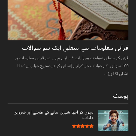
قرآنی ‏معلومات ‏سے ‏متعلق ‏ایک ‏سو ‏سوالات ‏
قرآن کے متعلق سوالات وجوابات *---اپنے بچوں سے قرآنی معلومات پر
100 سوالوں کے جوابات حل کرائیے (آسانی کیلئے صحیح جواب پر ✅ کا
نشان لگا ہے) ...
پوسٹ
بچوں کو اچھا شہری بنانے کے طریقے اور ضروری
عادات