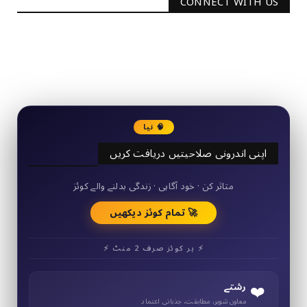
CONNECT WITH US
2340
Followers
3290
Followers
🧠 نیا
اپنی اندرونی صلاحیتیں دریافت کریں
50+ مختصر کوئز
متاثر کن · خود آگاہی · زندگی بدلنے والے کوئز
🚀 تمام کوئز دیکھیں
⚡ ہر کوئز صرف 2 منٹ ⚡
❤️
رشتے
معاون شوہر، مطابقت، جذباتی اعتماد