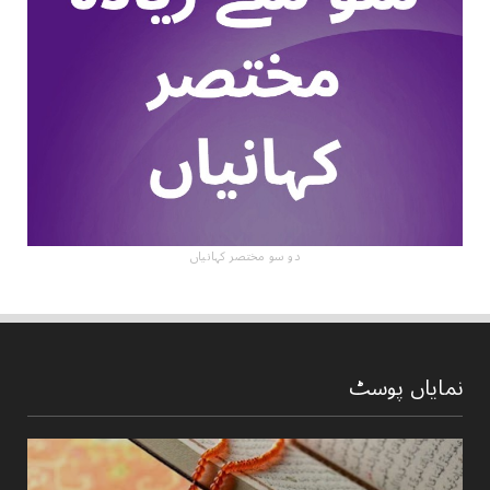
دو سو مختصر کہانیاں
نمایاں پوسٹ