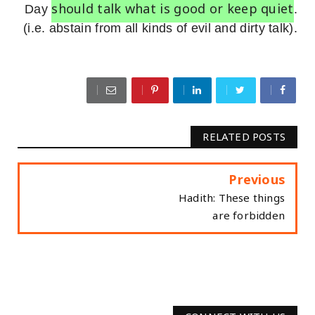
should talk what is good or keep quiet
Day
.
(i.e. abstain from all kinds of evil and dirty talk).
RELATED POSTS
Previous
Hadith: These things
are forbidden