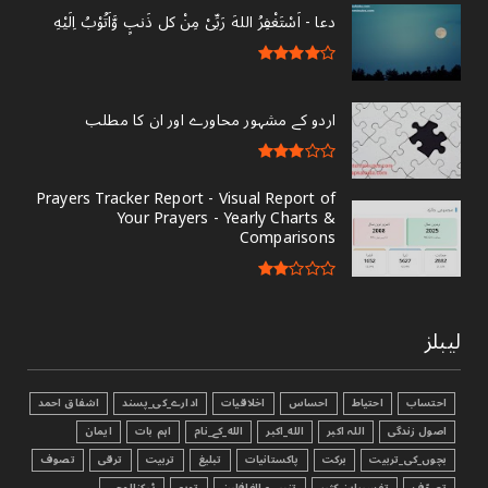
دعا - ‎اَسْتَغْفِرُ اللهَ رَبِّىْ مِنْ کل ذَنبٍ وَّاَتُوْبُ اِلَيْهِ
اردو کے مشہور محاورے اور ان کا مطلب
Prayers Tracker Report - Visual Report of
Your Prayers - Yearly Charts &
Comparisons
لیبلز
احتساب
احتیاط
احساس
اخلاقیات
ادارے_کی_پسند
اشفاق احمد
اصول زندگی
اللہ اکبر
الله_اکبر
الله_کے_نام
اہم بات
ایمان
بچوں_کی_تربیت
برکت
پاکستانیات
تبليغ
تربیت
ترقی
تصوف
تصوّف
تفسیرابن کثیر
تنبیہہ الغافلین
توبہ
ٹیکنالوجی