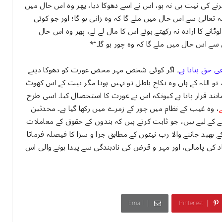
کرنے کی نیت ہی نہ ہو، اس نے اسے دھوکا دیا، پھر وہ اس حال میں
ہ تعالیٰ سے اس حال میں ملے گا کہ وہ زانی ہو گا؛ اور جو کوئی
کا ارادہ نہ رکھتے ہوئے اس کا مال لے لے، پھر وہ اس حال
ٰ سے اس حال میں ملے گا کہ وہ چور ہو گا۔“*
 حق بنایا ہے
۔ اگر کوئی شخص مہر محض عورت کو دھوکا دینے
 تو اللہ کے ہاں وہ نکاح باطل تو نہیں ہوتا مگر نیت کے اس کھوٹ
ند قرار پاتا ہے کیونکہ اس نے عورت کا استحصال کیا۔ اسی طرح
، وہ غیب کے نظام میں چور کے زمرے میں رکھا گیا ہے۔ محدثین
 کے لیے ہیں، جو ثابت کرتے ہیں کہ بندوں کے حقوق کے معاملات
 بھید جاننے والا رب نیتوں کے مطابق جزا و سزا کا فیصلہ فرماتا
اد کی پامالی، اور مہر و قرض کی نادہندگی سے پیدا ہونے والی اس
Email
Pinterest