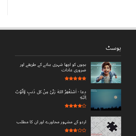
پوسٹ
بچوں کو اچھا شہری بنانے کے طریقے اور
ضروری عادات
دعا - ‎اَسْتَغْفِرُ اللهَ رَبِّىْ مِنْ کل ذَنبٍ وَّاَتُوْبُ
اِلَيْهِ
اردو کے مشہور محاورے اور ان کا مطلب