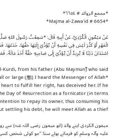
*مجمع الزوائد # ٦٦٥٤*
*Majma al-Zawa'id # 6654*
عَنْ مَيْمُونٍ الْكُرْدِيِّ، عَنْ أَبِيهِ قَالَ: *سَمِعْتُ رَسُولَ اللهِ صَلَّى الل
الْمَهْرِ أَوْ كَثُرَ لَيْسَ فِي نَفْسِهِ أَنْ يُؤَدِّيَ إِلَيْهَا حَقَّهَا، خَدَعَهَا، فَمَا
اسْتَدَانَ دَيْنًا لَا يُرِيدُ أَنْ يُؤَدِّيَ إِلَى صَاحِبِهِ حَقَّهُ أَخَذَ مَالَهُ، فَمَ
Kurdi, from his father (Abu Maymunؓ) who said:
*ssenger of Allah
eart to fulfill her right, has deceived her. If he
he Day of Resurrection as a fornicator (in terms
intention to repay its owner, thus consuming his
 settling his debt, he will meet Allah as a thief."*
میمون الکردی اپنے والد (ابو میمون رضی اللہ عنہ) سے روا
علیہ وآلہ وسلم کو فرماتے ہوئے سنا: ”جو کوئی شخص کسی 