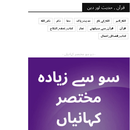
قرآن , حدیث اور دین
الله_اکبر
الله_کے_نام
حدیث_پاک
دعا
ذکر
ذکر_الله
قرآن
قرآن_سے_سیکھئے
نماز
کتاب_تحفہ_النکاح
کتاب_فضائل_اعمال
- دو سو مختصر کہانیاں -