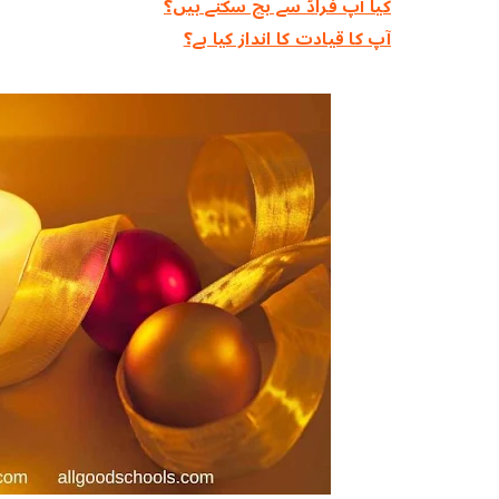
کیا آپ فراڈ سے بچ سکتے ہیں؟
آپ کا قیادت کا انداز کیا ہے؟