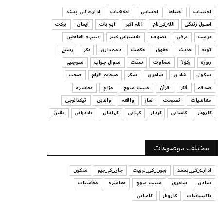
ہیں
احتساب
احتیاط
احساس
اخلاقیات
ادارے_کی_پسند
July 29, 2026
اصول زندگی
الله_کے_نام
اللہ اکبر
اہم بات
ایمان
برکت
UNCATEGORIZED
تربیت
ترقی
تصوف
تفسیرابن کثیر
تنبیہہ الغافلین
اس وقت آپ کا موڈ کیسا ہے؟
توبہ
حدیث
حقوق
حکمت
ذمہ داری
ذکر
رشتے
July 29, 2026
روزہ
زکوٰۃ
سخاوت
سنّت
سوال جواب
سوچئیے
سکون
شادی
شاعری
شکر
صحابہ_اکرام
صحت
UNCATEGORIZED
صدقہ
فکر
قرآن
مثبت_سوچ
مزاح
معاشرہ
قرض لینے اور دینے میں ہوشیاری
معاشیات
نصیحت
نماز
واقعہ
والدین
ٹیکنالوجی
July 29, 2026
کاروبار
کامیابی
کردار
کہانی
کہانیاں
یاددہانی
یقین
UNCATEGORIZED
آپ کا فیصلہ کرنے کا انداز
مختلف موضوعات
July 29, 2026
ادارے_کی_پسند
بچوں_کی_تربیت
جان_کے_جیو
سکون
شادی
شاعری
مثبت_سوچ
معاشرہ
معاشیات
پاکستانیات
کاروبار
کامیابی