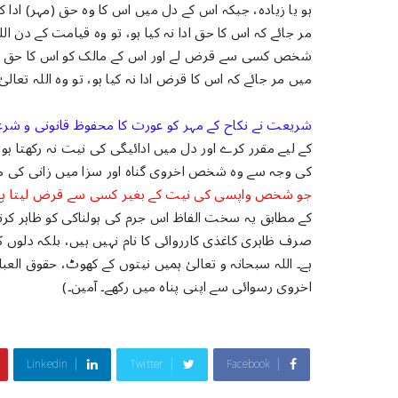
ہو یا زیادہ، جبکہ اس کے دل میں اس کا وہ حق (مہر) ادا 
مر جائے کہ اس کا حق ادا نہ کیا ہو، تو وہ قیامت کے دن الل
شخص کسی سے قرض لے اور اس کے مالک کو اس کا حق لوٹانے 
میں مر جائے کہ اس کا قرض ادا نہ کیا ہو، تو وہ اللہ تعالی
شریعت نے نکاح کے مہر کو عورت کا محفوظ قانونی و شرعی
کے لیے مقرر کرے اور دل میں ادائیگی کی نیت نہ رکھتا ہو،
کی وجہ سے وہ شخص اخروی گناہ اور سزا میں زانی کی مان
جو شخص واپسی کی نیت کے بغیر کسی سے قرض لیتا ہے
کے مطابق یہ سخت الفاظ اس جرم کی ہولناکی کو ظاہر کرنے
صرف ظاہری کاغذی کارروائی کا نام نہیں ہیں، بلکہ دلوں کے
ہے۔ اللہ سبحانہ و تعالیٰ ہمیں نیتوں کے کھوٹ، حقوق العب
اخروی رسوائی سے اپنی پناہ میں رکھے۔ آمین۔)
Linkedin
Twitter
Facebook