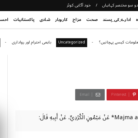
و سو مختصر کہانیاں
خود آگاہی کوئز
ہ
ادارے_کی_پسند
صحت
مزاح
کاروبار
شادی
پاکستانیات
احس
ے پہچانیں؟
باہمی احترام اور رواداری
egorized
Uncategorized
Email
Pinterest
*مجمع الزوائد # ٦٦٥٤* *Majma al-Zawa'id # 6654* عَنْ مَيْمُونٍ الْكُرْدِيِّ، عَنْ أَبِيهِ قَالَ: