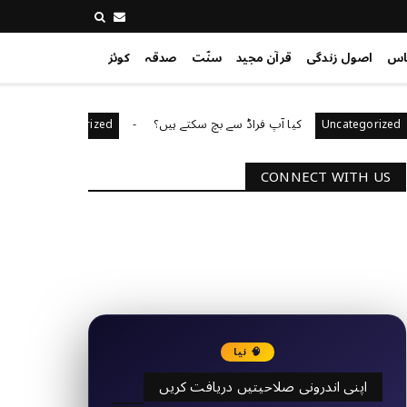
اس
اصول زندگی
قرآن مجید
سنّت
صدقہ
کوئز
کیا آپ فراڈ سے بچ سکتے ہیں؟
آپ کا قیادت کا
Uncategorized
Uncat
CONNECT WITH US
2340
Followers
3290
Followers
🧠 نیا
اپنی اندرونی صلاحیتیں دریافت کریں