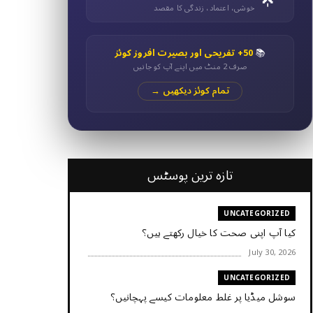
خوشی، اعتماد، زندگی کا مقصد
📚
50+ تفریحی اور بصیرت افروز کوئز
صرف 2 منٹ میں اپنے آپ کو جانیں
تمام کوئز دیکھیں →
تازہ ترین پوسٹس
UNCATEGORIZED
کیا آپ اپنی صحت کا خیال رکھتے ہیں؟
July 30, 2026
UNCATEGORIZED
سوشل میڈیا پر غلط معلومات کیسے پہچانیں؟