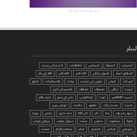
دو سو مختصر کہانیاں
لیبلز
احتساب
احتیاط
احساس
اخلاقیات
ادارے_کی_پسند
اشفاق احمد
اصول زندگی
اللہ اکبر
الله_اکبر
الله_کے_نام
اہم بات
ایمان
بچوں_کی_تربیت
برکت
پاکستانیات
تبليغ
تربیت
ترقی
تصوف
تصوّف
تفسیرابن کثیر
تنبیہہ الغافلین
توبہ
ٹیکنالوجی
جان_کے_جیو
جنید_طاہر
حدیث
حدیث_پاک
حقوق
حکمت
خوش رہیں
درود_شریف
دعا
ذکر
ذکر_الله
ذمہ داری
رشتے
روزہ
زکوٰۃ
سخاوت
سکون
سنّت
سوال جواب
سوال_جواب
سوچئیے
شادی
شاعری
شکر
صحابہ_اکرام
صحت