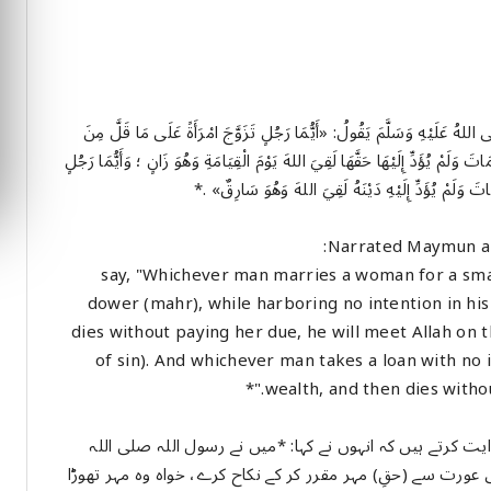
هُ عَلَيْهِ وَسَلَّمَ يَقُولُ: «أَيُّمَا رَجُلٍ تَزَوَّجَ امْرَأَةً عَلَى مَا قَلَّ مِنَ
تَ وَلَمْ يُؤَدِّ إِلَيْهَا حَقَّهَا لَقِيَ اللهَ يَوْمَ الْقِيَامَةِ وَهُوَ زَانٍ ؛ وَأَيُّمَا رَجُلٍ
اتَ وَلَمْ يُؤَدِّ إِلَيْهِ دَيْنَهُ لَقِيَ اللهَ وَهُوَ سَارِقٌ» .*
Narrated Maymun al-
I heard the Me (ﷺ) say, "Whichever man marries a woman for a small or large
dower (mahr), while harboring no intention in his h
dies without paying her due, he will meet Allah on t
of sin). And whichever man takes a loan with no 
wealth, and then dies without
یت کرتے ہیں کہ انہوں نے کہا: *میں نے رسول اللہ صلی اللہ
عورت سے (حقِ) مہر مقرر کر کے نکاح کرے، خواہ وہ مہر تھوڑا