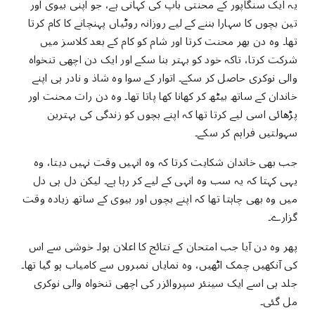
یہ ایک سنگاپور کے محنتی باپ کی کہانی ہے، جو اپنی بیوی اور
تین بچوں کا سہارا بننے کے لیے روزانہ روٹیاں پہنچانے کا کام کرتا
تھا۔ وہ دن بھر محنت کرتا اور شام کو کام کے بعد کلاسز میں
شرکت کرتا، تاکہ خود کو بہتر بنا سکے اور ایک دن اچھی تنخواہ
والی نوکری حاصل کر سکے۔ اتوار کے سوا وہ شاذ و نادر ہی اپنے
خاندان کے ساتھ بیٹھ کر کھانا کھا پاتا تھا۔ وہ دن رات محنت اور
پڑھائی اسی لیے کرتا تھا کہ اپنے بچوں کو زندگی کی بہترین
سہولتیں فراہم کر سکے۔
جب بھی خاندان شکایت کرتا کہ وہ انہیں وقت نہیں دیتا، وہ
یہی کہتا کہ یہ سب وہ انہی کے لیے کر رہا ہے۔ لیکن دل ہی دل
میں وہ بھی چاہتا تھا کہ اپنے بچوں اور بیوی کے ساتھ زیادہ وقت
گزارے۔
پھر وہ دن آیا جب امتحان کے نتائج کا اعلان ہوا۔ خوشی سے اس
کی آنکھیں چمک اٹھیں، وہ نمایاں نمبروں سے کامیاب ہو گیا تھا۔
جلد ہی اسے ایک سینئر سپروائزر کی اچھی تنخواہ والی نوکری
مل گئی۔