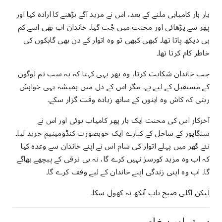
بار بار کامیابی ملنے کے بعد، اس نے مزید آگے بڑھنے کا ارادہ کیا اور
پھر سے پڑھائی اور محنت میں جُت گیا۔ خاندان اب بھی اسے کم
ہی دیکھ پاتا تھا۔ کبھی کبھی تو وہ اتوار کے دن بھی گاہکوں کی
خاطر کام کرتا تھا۔
جب خاندان شکایت کرتا، وہ پھر یہی کہتا کہ یہ سب تم لوگوں
کے مستقبل کے لیے ہے۔ مگر اس کے دل میں ہمیشہ یہی خواہش
رہتی کہ کاش وہ اپنوں کے ساتھ زیادہ وقت گزار سکے۔
آخرکار اس کی محنت ایک بار پھر کامیاب ہوئی اور اس نے
سنگاپور کے ساحل کے کنارے ایک خوبصورت کنڈومینیم خرید لیا۔
نئے گھر میں پہلے اتوار کی شام اس نے اپنے خاندان سے وعدہ کیا
کہ اب وہ مزید کورسز نہیں کرے گا، نہ ہی ترقی کے پیچھے بھاگے
گا۔ اب وہ اپنی زندگی اپنے خاندان کے لیے وقف کرے گا۔
لیکن اگلی صبح باپ آنکھ نہ کھول سکا۔
سبق اور پیغام