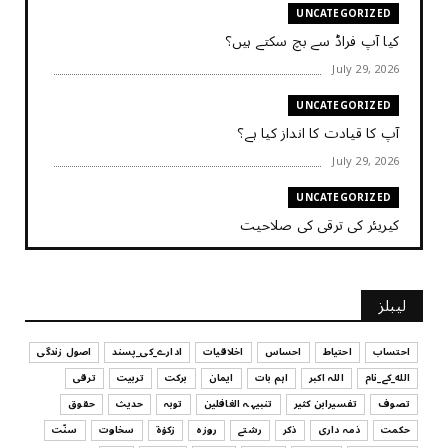
UNCATEGORIZED
کیا آپ فراڈ سے بچ سکتے ہیں؟
July 29, 2026
UNCATEGORIZED
آپ کا قیادت کا انداز کیا ہے؟
July 29, 2026
UNCATEGORIZED
کیریئر کی ترقی کی صلاحیت
July 29, 2026
UNCATEGORIZED
لیبلز
کیا آپ اپنے باس کو مؤثر طریقے سے منظم کر رہے ہیں
July 29, 2026
احتساب
احتیاط
احساس
اخلاقیات
ادارے_کی_پسند
اصول زندگی
الله_کے_نام
اللہ اکبر
اہم بات
ایمان
برکت
تربیت
ترقی
UNCATEGORIZED
تصوف
تفسیرابن کثیر
تنبیہہ الغافلین
توبہ
حدیث
حقوق
اس وقت آپ کا موڈ کیسا ہے؟
حکمت
ذمہ داری
ذکر
رشتے
روزہ
زکوٰۃ
سخاوت
سنّت
July 29, 2026