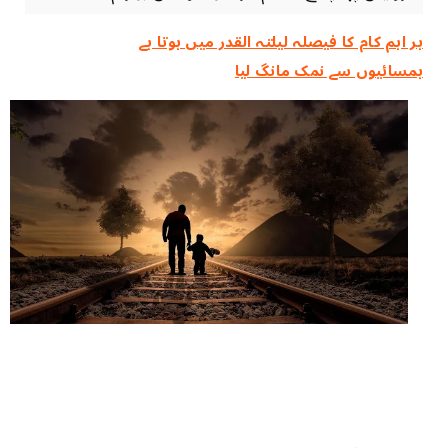
ہر اہم کام کا فیصلہ ‏لیلتہ القدر ‏میں ‏ہوتا ‏ہے
ہمسائیوں سے نمک مانگ لیا