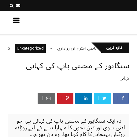
کچھ نیا جانیں
تازہ ترین
باہمی احترام اور رواداری
کیا آپ فراڈ س
Uncategorized
Uncategor
سنگاپور کے محنتی باپ کی کہانی
کہانی
یہ ایک سنگاپور کے محنتی باپ کی کہانی ہے، جو
اپنی بیوی اور تین بچوں کا سہارا بننے کے لیے روزانہ
روٹیاں پہنچانے کا کام کرتا تھا۔ وہ دن بھر م...