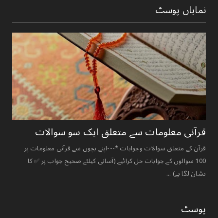
نمایاں پوسٹ
قرآنی ‏معلومات ‏سے ‏متعلق ‏ایک ‏سو ‏سوالات ‏
قرآن کے متعلق سوالات وجوابات *---اپنے بچوں سے قرآنی معلومات پر
100 سوالوں کے جوابات حل کرائیے (آسانی کیلئے صحیح جواب پر ✅ کا
نشان لگا ہے) ...
پوسٹ