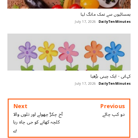
ہمسائیوں سے نمک مانگ لیا
July 17, 2026
DailyTenMinutes
کہانی - ایک چینی بڑھیا
July 17, 2026
DailyTenMinutes
Next
Previous
دو کپ چائے
آج چکڑ چھولے اور تلوں والا
کلچہ کھانے کو جی چاہ رہا
ہے