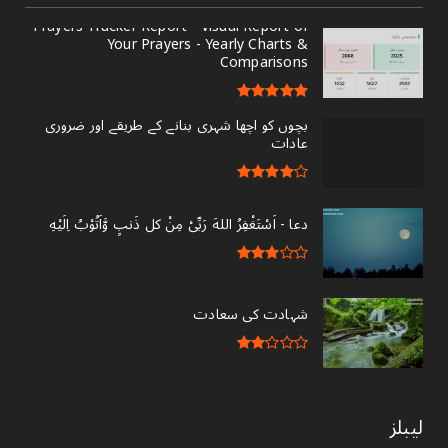
Prayers Tracker Report - Visual Report of
Your Prayers - Yearly Charts &
Comparisons
بچوں کو اچھا شہری بنانے کے طریقے اور ضروری
عادات
دعا - ‎اَسْتَغْفِرُ اللهَ رَبِّىْ مِنْ کل ذَنبٍ وَّاَتُوْبُ اِلَيْهِ
شہادت کی سعادت
لیبلز