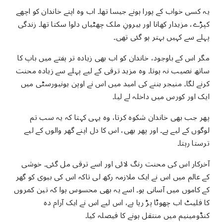
یہ کسی خواب کے پورا ہونے جیسا تھا۔ اب وہ اپنے خاندان کو اچھے
کپڑے، مزیدار کھانا اور بیرونِ ملک چھٹیاں دلوا سکتا تھا۔ زندگی
پہلے سے کہیں بہتر ہو گئی تھی۔
مگر اس کے باوجود، خاندان کو اب بھی زیادہ تر ہفتے میں باپ کا
ساتھ نصیب نہ ہوتا۔ وہ مزید ترقی کے لیے پہلے سے زیادہ محنت
کرنے لگا۔ منیجر بننے کی امید میں اس نے اوپن یونیورسٹی میں
ایک اور کورس میں داخلہ لے لیا۔
پھر جب بھی خاندان شکوہ کرتا، وہ یہی کہتا کہ یہ سب تم
لوگوں کے لیے ہے۔ اور پھر بھی، اس کا دل اپنے گھر والوں کے لیے
ترستا رہتا۔
آخرکار اس کی محنت رنگ لائی اور اسے ترقی مل گئی۔ خوشی
کے عالم میں اس نے ایک ملازمہ رکھ لی تاکہ اس کی بیوی کو گھر
کے کاموں میں آسانی ہو۔ اسے یہ بھی محسوس ہوا کہ تین کمروں
کا فلیٹ اب چھوٹا پڑ رہا ہے، اس لیے اس نے ایک آرام دہ
کنڈومینیم میں منتقل ہونے کا فیصلہ کیا۔