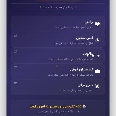
⚡ ہر کوئز صرف 2 منٹ ⚡
❤️
رشتے
معاون شوہر، مطابقت، جذباتی اعتماد
🧘
ذہنی سکون
تناؤ کی سطح، اضطراب، جذباتی ذہانت
👨‍👧‍👦
والدین
عظیم باپ، والدین کے انداز، خاندانی بندھن
💼
کیریئر اور ترقی
کام اور زندگی کا توازن، قیادت، پیداواریت
🌟
ذاتی ترقی
خوشی، اعتماد، زندگی کا مقصد
📚
50+ تفریحی اور بصیرت افروز کوئز
صرف 2 منٹ میں اپنے آپ کو جانیں