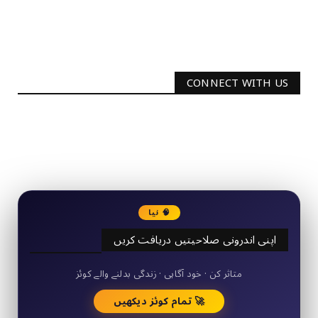
CONNECT WITH US
2340
Followers
3290
Followers
🧠 نیا
اپنی اندرونی صلاحیتیں دریافت کریں
50+ مختصر کوئز
متاثر کن · خود آگاہی · زندگی بدلنے والے کوئز
🚀 تمام کوئز دیکھیں