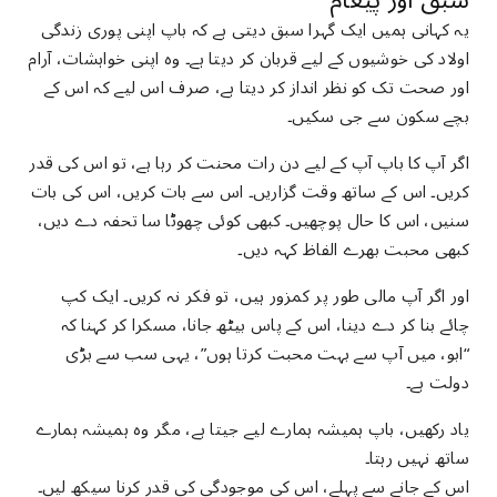
یہ کہانی ہمیں ایک گہرا سبق دیتی ہے کہ باپ اپنی پوری زندگی
اولاد کی خوشیوں کے لیے قربان کر دیتا ہے۔ وہ اپنی خواہشات، آرام
اور صحت تک کو نظر انداز کر دیتا ہے، صرف اس لیے کہ اس کے
بچے سکون سے جی سکیں۔
اگر آپ کا باپ آپ کے لیے دن رات محنت کر رہا ہے، تو اس کی قدر
کریں۔ اس کے ساتھ وقت گزاریں۔ اس سے بات کریں، اس کی بات
سنیں، اس کا حال پوچھیں۔ کبھی کوئی چھوٹا سا تحفہ دے دیں،
کبھی محبت بھرے الفاظ کہہ دیں۔
اور اگر آپ مالی طور پر کمزور ہیں، تو فکر نہ کریں۔ ایک کپ
چائے بنا کر دے دینا، اس کے پاس بیٹھ جانا، مسکرا کر کہنا کہ
“ابو، میں آپ سے بہت محبت کرتا ہوں”، یہی سب سے بڑی
دولت ہے۔
یاد رکھیں، باپ ہمیشہ ہمارے لیے جیتا ہے، مگر وہ ہمیشہ ہمارے
ساتھ نہیں رہتا۔
اس کے جانے سے پہلے، اس کی موجودگی کی قدر کرنا سیکھ لیں۔