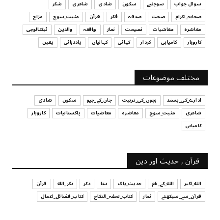
سوال جواب
سوچئیے
سکون
شادی
شاعری
شکر
UNCATEGORIZED
صحابہ_اکرام
صحت
صدقہ
فکر
قرآن
مثبت_سوچ
مزاح
قرض لینے اور دینے میں ہوشیاری
معاشرہ
معاشیات
نصیحت
نماز
واقعہ
والدین
ٹیکنالوجی
July 29, 2026
کاروبار
کامیابی
کردار
کہانی
کہانیاں
یاددہانی
یقین
UNCATEGORIZED
آپ کا فیصلہ کرنے کا انداز
مختلف موضوعات
July 29, 2026
ادارے_کی_پسند
بچوں_کی_تربیت
جان_کے_جیو
سکون
شادی
شاعری
مثبت_سوچ
معاشرہ
معاشیات
پاکستانیات
کاروبار
کامیابی
قرآن , حدیث اور دین
الله_اکبر
الله_کے_نام
حدیث_پاک
دعا
ذکر
ذکر_الله
قرآن
قرآن_سے_سیکھئے
نماز
کتاب_تحفہ_النکاح
کتاب_فضائل_اعمال