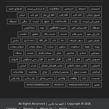
احتساب
احتیاط
احساس
اخلاقیات
ادارے_کی_پسند
اشفاق احمد
اصول زندگی
اللہ اکبر
الله_اکبر
الله_کے_نام
اہم بات
ایمان
بچوں_کی_تربیت
برکت
پاکستانیات
تبليغ
تربیت
ترقی
تصوف
تصوّف
تفسیرابن کثیر
تنبیہہ الغافلین
توبہ
ٹیکنالوجی
جان_کے_جیو
جنید_طاہر
حدیث
حدیث_پاک
حقوق
حکمت
خوش رہیں
درود_شریف
دعا
ذکر
ذکر_الله
ذمہ داری
رشتے
روزہ
زکوٰۃ
سخاوت
سکون
سنّت
سوال جواب
سوال_جواب
سوچئیے
شادی
شاعری
شکر
صحابہ_اکرام
صحت
صدقہ
ضروری_باتیں
فکر
قرآن
قرآن الکریم
قرآن_سے_سیکھئے
کاروبار
کامیابی
کتاب_تحفہ_النکاح
کتاب_فضائل_اعمال
کردار
کہانی
کہانیاں
مثبت_سوچ
مختصر_کہانیاں
مزاح
معاشرہ
معاشیات
نصیحت
نماز
واقعہ
والدین
ہنسی_مذاق
یاد_دہانی
یاددہانی
یقین
ENGLISHARTICLE
HADITH
HADITHINENGLISH
2026 | کچھ نیا جانیں | All Rights Reserved
Copyright ©
Contact
Privacy
About Us
Home