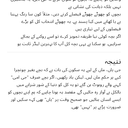
نہیں بلکہ ذہانت کی نشانی ہے
بچوں کو چھوٹے چھوٹے فیصلے کرنے دیں، مثلاً کون سا رنگ پہننا
ہے یا کھانے میں کیا پسند ہے۔ یہ چھوٹے انتخاب کل کو بڑے
فیصلوں کے لیے تیاری ہیں
اگر بچہ کوئی نیا طریقہ تجویز کرے تو اسے روکنے کے بجائے
سراہیں۔ ہو سکتا ہے یہی بچہ کل آپ کا بہترین لیڈر ثابت ہو
نتیجہ
جی ہاں، ماں کے لیے یہ سکون کی بات ہے کہ بچے بغیر چونچرا
کیے ہر حکم مان لیں۔ لیکن یاد رکھیں، اگر بچے صرف "جی امی"
کہنے والے روبوٹ بن گئے تو یہ کل کو دنیا کے شور شرابے میں
بالکل بے آواز رہ جائیں گے۔ مقصد یہ ہونا چاہیے کہ ہم اپنے بچوں کو
ایسے انسان بنائیں جو صحیح وقت پر "ہاں" بھی کہہ سکیں اور
ضرورت پڑنے پر "نہیں" بھی۔