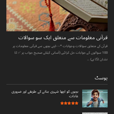
قرآنی ‏معلومات ‏سے ‏متعلق ‏ایک ‏سو ‏سوالات ‏
قرآن کے متعلق سوالات وجوابات *---اپنے بچوں سے قرآنی معلومات پر
100 سوالوں کے جوابات حل کرائیے (آسانی کیلئے صحیح جواب پر ✅ کا
نشان لگا ہے) ...
پوسٹ
بچوں کو اچھا شہری بنانے کے طریقے اور ضروری
عادات