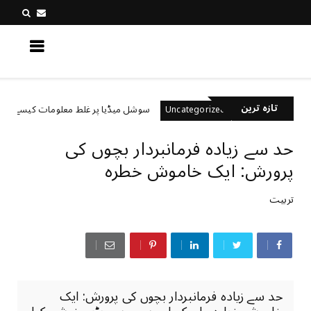
کچھ نیا جانیں
تازہ ترین
ے ہیں؟
سوشل میڈیا پر غلط معلومات کیسے پہچانیں؟
Uncategorized
حد سے زیادہ فرمانبردار بچوں کی
پرورش: ایک خاموش خطرہ
تربیت
حد سے زیادہ فرمانبردار بچوں کی پرورش: ایک