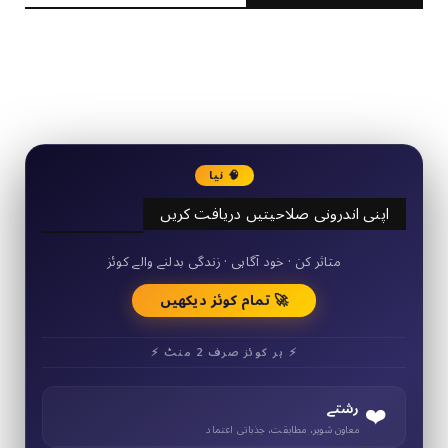
2340
Followers
3290
Followers
🧠 نیا
اپنی اندرونی صلاحیتیں دریافت کریں
50+ مختصر کوئز
متاثر کن · خود آگاہی · زندگی بدلنے والے کوئز
🚀 تمام کوئز دیکھیں
⚡ ہر کوئز صرف 2 منٹ ⚡
❤️
رشتے
معاون شوہر، مطابقت، جذباتی اعتماد