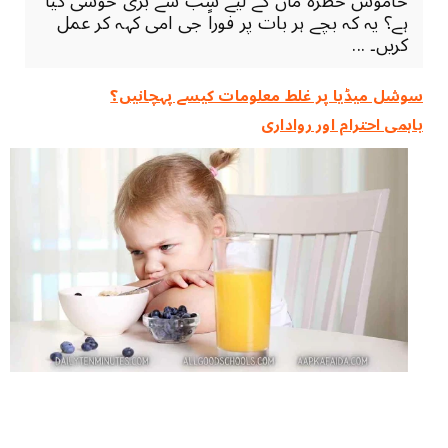
خاموش خطرہ ماں کے لیے سب سے بڑی خوشی کیا
ہے؟ یہ کہ بچے ہر بات پر فوراً جی امی کہہ کر عمل
کریں۔ ...
سوشل میڈیا پر غلط معلومات کیسے پہچانیں؟
باہمی احترام اور رواداری