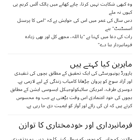
وہ کبھی شکایت نہیں کرتا، چاہے کھانے میں پالک آئس کریم ہی
کیوں نہ ملے
دس سال کی عمر میں اس کی خواہش ہے کہ "امی کا پرسنل
اسسٹنٹ" بنے
رات کی دعا میں کہتا ہے "یا اللہ، مجھے کل اور بھی زیادہ
فرمانبردار بنا دے"
ماہرین کیا کہتے ہیں
ہارورڈ یونیورسٹی کی ایک تحقیق کے مطابق بچوں کی تنقیدی
اور آزاد سوچ کو پروان چڑھانا کامیاب زندگی کے لیے لازمی ہے۔
دوسری طرف، امریکن سائیکولوجیکل ایسوسی ایشن کے مطابق
بچوں کی خود اعتمادی اس وقت بڑھتی ہے جب وہ محسوس
کرتے ہیں کہ ان کی رائے اور آواز کو اہمیت دی جا رہی ہے۔
فرمانبرداری اور خودمختاری کا توازن
والدین کو چاہیے کہ بچوں کو سوال کرنے کا حق دیں۔ یہ بدتمیزی