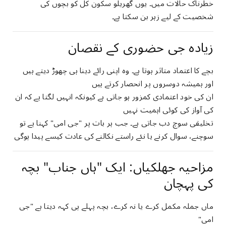
خطرناک حالات میں۔ یوں گھریلو سکون کل کو بچوں کی
شخصیت کے لیے زہر بن سکتا ہے۔
زیادہ جی حضوری کے نقصان
بچے کا اعتماد متاثر ہوتا ہے۔ وہ اپنی رائے دینا ہی چھوڑ دیتے ہیں
اور ہمیشہ دوسروں پر انحصار کرتے ہیں
ان کی خود اعتمادی کمزور ہو جاتی ہے کیونکہ انہیں لگتا ہے کہ ان
کی آواز کی کوئی اہمیت نہیں
تخلیقی سوچ دب جاتی ہے۔ جب ہر بات پر "جی امی" کہنا ہے تو
سوچنے، سوال کرنے یا نئے راستے نکالنے کی عادت کیسے پیدا ہوگی
مزاحیہ جھلکیاں: ایک "ہاں جناب" بچہ
کی پہچان
ماں جملہ مکمل کرے یا نہ کرے، بچہ پہلے ہی کہہ دیتا ہے "جی
امی"