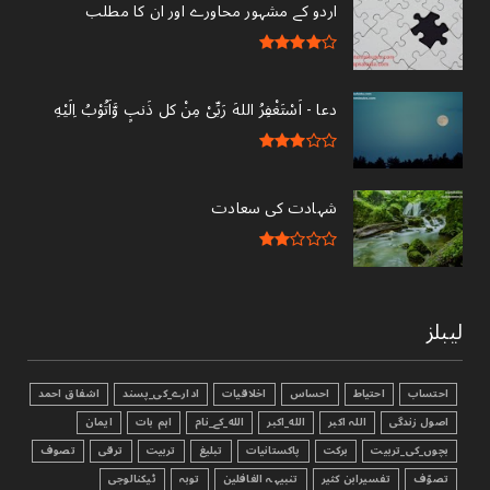
اردو کے مشہور محاورے اور ان کا مطلب
دعا - ‎اَسْتَغْفِرُ اللهَ رَبِّىْ مِنْ کل ذَنبٍ وَّاَتُوْبُ اِلَيْهِ
شہادت کی سعادت
لیبلز
احتساب
احتیاط
احساس
اخلاقیات
ادارے_کی_پسند
اشفاق احمد
اصول زندگی
اللہ اکبر
الله_اکبر
الله_کے_نام
اہم بات
ایمان
بچوں_کی_تربیت
برکت
پاکستانیات
تبليغ
تربیت
ترقی
تصوف
تصوّف
تفسیرابن کثیر
تنبیہہ الغافلین
توبہ
ٹیکنالوجی