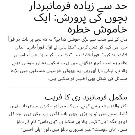
حد سے زیادہ فرمانبردار
بچوں کی پرورش: ایک
خاموش خطرہ
ماں کے لیے سب سے بڑی خوشی کیا ہے؟ یہ کہ بچے ہر بات پر فوراً
جی امی کہہ کر عمل کریں۔ "بیٹا پانی لے آؤ"۔ فوراً پانی۔ "بیٹی
لائٹ بند کرو"۔ فوراً لائٹ بند۔ "بیٹا چپ کر جاؤ"۔ فوراً خاموش۔
بظاہر یہ سب کچھ دیکھنے میں بہت سکون دہ اور خوشی دینے
والا ہے، لیکن ذرا ٹھہریں۔ یہ چھوٹی خوشیاں مستقبل میں بڑے
مسائل کی شکل بھی اختیار کر سکتی ہیں۔
مکمل فرمانبرداری کا فریب
اکثر والدین فخر سے کہتے ہیں کہ میرا بچہ کبھی میری بات نہیں
ٹالتا۔ سننے میں تو یہ بڑی اچھی بات لگتی ہے، لیکن یہی بچہ کل
کو ہر جگہ "ہاں" کہنے والا بن سکتا ہے۔ "ہاں باس" کام کے دباؤ
میں، "ہاں دوست" غیر ضروری دباؤ میں، اور "ہاں اجنبی"