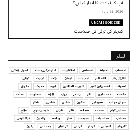
آپ کا قیادت کا انداز کیا ہے؟
July 29, 2026
UNCATEGORIZED
کیریئر کی ترقی کی صلاحیت
July 29, 2026
UNCATEGORIZED
لیبلز
کیا آپ اپنے باس کو مؤثر طریقے سے منظم کر رہے ہیں
July 29, 2026
احتساب
احتیاط
احساس
اخلاقیات
ادارے_کی_پسند
اصول زندگی
الله_کے_نام
اللہ اکبر
اہم بات
ایمان
برکت
تربیت
ترقی
UNCATEGORIZED
تصوف
تفسیرابن کثیر
تنبیہہ الغافلین
توبہ
حدیث
حقوق
اس وقت آپ کا موڈ کیسا ہے؟
حکمت
ذمہ داری
ذکر
رشتے
روزہ
زکوٰۃ
سخاوت
سنّت
July 29, 2026
سوال جواب
سوچئیے
سکون
شادی
شاعری
شکر
UNCATEGORIZED
صحابہ_اکرام
صحت
صدقہ
فکر
قرآن
مثبت_سوچ
مزاح
قرض لینے اور دینے میں ہوشیاری
معاشرہ
معاشیات
نصیحت
نماز
واقعہ
والدین
ٹیکنالوجی
July 29, 2026
کاروبار
کامیابی
کردار
کہانی
کہانیاں
یاددہانی
یقین
UNCATEGORIZED