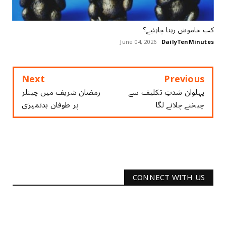
کب خاموش رہنا چاہئیے؟
June 04, 2026
DailyTenMinutes
Next
Previous
پہلوان شدتِ تکلیف سے
رمضان شریف میں چینلز
چیخنے چلانے لگا
پر طوفان بدتمیزی
CONNECT WITH US
2340
Followers
3290
Followers