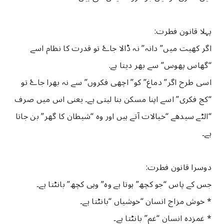
پہلا قانون فطرت:
اگر کھیت میں” دانہ” نہ ڈالا جاۓ تو قدرت کا نظام اسے
“گھاس پھوس” سے بھر دیتا ہے.
اسی طرح اگر” دماغ” کو” اچھی فکروں” سے نہ بھرا جاۓ تو
“کج فکری” اسے اپنا مسکن بنا لیتی ہے۔ یعنی اس میں صرف
“الٹے سیدھے “خیالات آتے ہیں اور وہ “شیطان کا گھر” بن جاتا
ہے۔
دوسرا قانون فطرت:
جس کے پاس “جو کچھ” ہوتا ہے وہ” وہی کچھ” بانٹتا ہے۔
* خوش مزاج انسان “خوشیاں “بانٹتا ہے۔
* غمزدہ انسان “غم” بانٹتا ہے۔