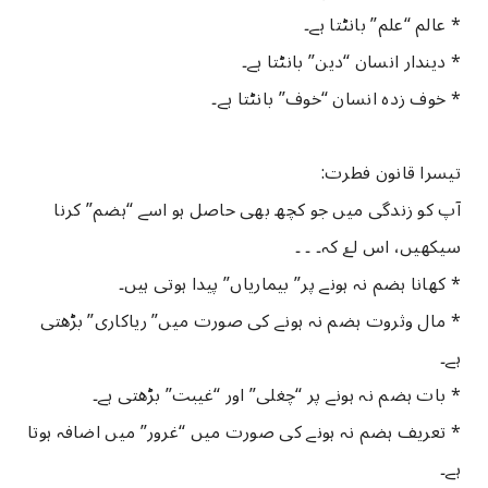
* عالم “علم” بانٹتا ہے۔
* دیندار انسان “دین” بانٹتا ہے۔
* خوف زدہ انسان “خوف” بانٹتا ہے۔
تیسرا قانون فطرت:
آپ کو زندگی میں جو کچھ بھی حاصل ہو اسے “ہضم” کرنا
سیکھیں، اس لۓ کہ۔ ۔ ۔
* کھانا ہضم نہ ہونے پر” بیماریاں” پیدا ہوتی ہیں۔
* مال وثروت ہضم نہ ہونے کی صورت میں” ریاکاری” بڑھتی
ہے۔
* بات ہضم نہ ہونے پر “چغلی” اور “غیبت” بڑھتی ہے۔
* تعریف ہضم نہ ہونے کی صورت میں “غرور” میں اضافہ ہوتا
ہے۔