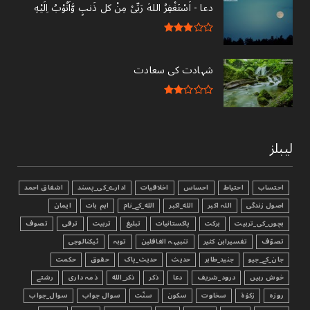
دعا - ‎اَسْتَغْفِرُ اللهَ رَبِّىْ مِنْ کل ذَنبٍ وَّاَتُوْبُ اِلَيْهِ
شہادت کی سعادت
لیبلز
احتساب
احتیاط
احساس
اخلاقیات
ادارے_کی_پسند
اشفاق احمد
اصول زندگی
اللہ اکبر
الله_اکبر
الله_کے_نام
اہم بات
ایمان
بچوں_کی_تربیت
برکت
پاکستانیات
تبليغ
تربیت
ترقی
تصوف
تصوّف
تفسیرابن کثیر
تنبیہہ الغافلین
توبہ
ٹیکنالوجی
جان_کے_جیو
جنید_طاہر
حدیث
حدیث_پاک
حقوق
حکمت
خوش رہیں
درود_شریف
دعا
ذکر
ذکر_الله
ذمہ داری
رشتے
روزہ
زکوٰۃ
سخاوت
سکون
سنّت
سوال جواب
سوال_جواب