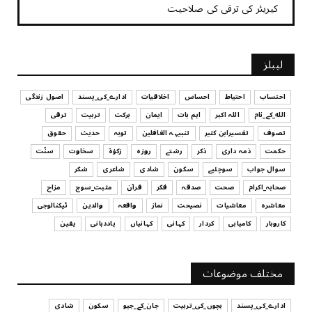
کیریئر کی ترقی کی صلاحیت
July 29, 2026
UNCATEGORIZED
لیبلز
کیا آپ اپنے باس کو مؤثر طریقے سے منظم کر رہے ہیں
July 29, 2026
احتساب
احتیاط
احساس
اخلاقیات
ادارے_کی_پسند
اصول زندگی
الله_کے_نام
اللہ اکبر
اہم بات
ایمان
برکت
تربیت
ترقی
UNCATEGORIZED
تصوف
تفسیرابن کثیر
تنبیہہ الغافلین
توبہ
حدیث
حقوق
اس وقت آپ کا موڈ کیسا ہے؟
حکمت
ذمہ داری
ذکر
رشتے
روزہ
زکوٰۃ
سخاوت
سنّت
July 29, 2026
سوال جواب
سوچئیے
سکون
شادی
شاعری
شکر
UNCATEGORIZED
صحابہ_اکرام
صحت
صدقہ
فکر
قرآن
مثبت_سوچ
مزاح
قرض لینے اور دینے میں ہوشیاری
معاشرہ
معاشیات
نصیحت
نماز
واقعہ
والدین
ٹیکنالوجی
July 29, 2026
کاروبار
کامیابی
کردار
کہانی
کہانیاں
یاددہانی
یقین
UNCATEGORIZED
آپ کا فیصلہ کرنے کا انداز
مختلف موضوعات
July 29, 2026
ادارے_کی_پسند
بچوں_کی_تربیت
جان_کے_جیو
سکون
شادی