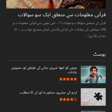
قرآنی ‏معلومات ‏سے ‏متعلق ‏ایک ‏سو ‏سوالات ‏
قرآن کے متعلق سوالات وجوابات *---اپنے بچوں سے قرآنی معلومات پر
100 سوالوں کے جوابات حل کرائیے (آسانی کیلئے صحیح جواب پر ✅ کا
نشان لگا ہے) ...
پوسٹ
بچوں کو اچھا شہری بنانے کے طریقے اور ضروری
عادات
اردو کے مشہور محاورے اور ان کا مطلب