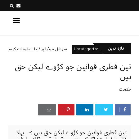
کچھ نیا جانیں
تازہ ترین
ے ہیں؟
سوشل میڈیا پر غلط معلومات کیسے پہچانیں؟
Uncategorized
تین فطری قوانین جو کڑوے لیکن حق
ہیں ‏
حکمت
تین فطری قوانین جو کڑوے لیکن حق ہیں :- پہلا