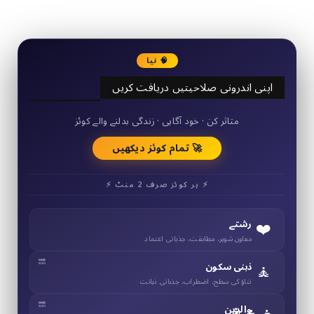
🧠 نیا
اپنی اندرونی صلاحیتیں دریافت کریں
50+ مختصر کوئز
متاثر کن · خود آگاہی · زندگی بدلنے والے کوئز
🚀 تمام کوئز دیکھیں
⚡ ہر کوئز صرف 2 منٹ ⚡
❤️
رشتے
معاون شوہر، مطابقت، جذباتی اعتماد
🧘
ذہنی سکون
تناؤ کی سطح، اضطراب، جذباتی ذہانت
والدین