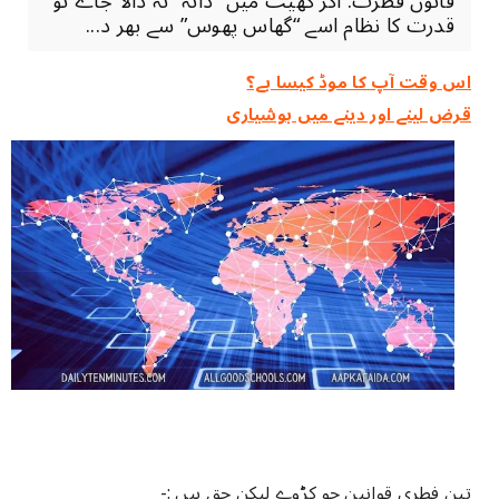
قانون فطرت: اگر کھیت میں” دانہ” نہ ڈالا جاۓ تو
قدرت کا نظام اسے “گھاس پھوس” سے بھر د...
اس وقت آپ کا موڈ کیسا ہے؟
قرض لینے اور دینے میں ہوشیاری
تین فطری قوانین جو کڑوے لیکن حق ہیں :-