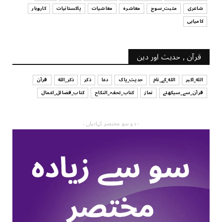
شاعری
مثبت_سوچ
معاشرہ
معاشیات
پاکستانیات
کاروبار
کامیابی
قرآن , حدیث اور دین
الله_اکبر
الله_کے_نام
حدیث_پاک
دعا
ذکر
ذکر_الله
قرآن
قرآن_سے_سیکھئے
نماز
کتاب_تحفہ_النکاح
کتاب_فضائل_اعمال
- دو سو مختصر کہانیاں -