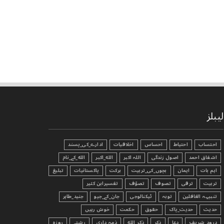
لیبلز
احتساب
احتیاط
احساس
اخلاقیات
ادارے_کی_پسند
اشفاق احمد
اصول زندگی
اللہ اکبر
الله_اکبر
الله_کے_نام
اہم بات
ایمان
بچوں_کی_تربیت
برکت
پاکستانیات
تبليغ
تربیت
ترقی
تصوف
تصوّف
تفسیرابن کثیر
تنبیہہ الغافلین
توبہ
ٹیکنالوجی
جان_کے_جیو
جنید_طاہر
حدیث
حدیث_پاک
حقوق
حکمت
خوش رہیں
درود_شریف
دعا
ذکر
ذکر_الله
ذمہ داری
رشتے
روزہ