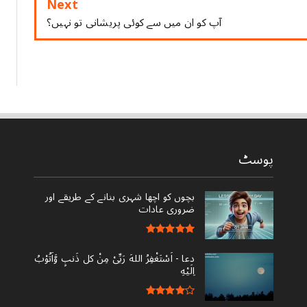
Next
آپ کو ان میں سے کوئی پریشانی تو نہیں؟
پوسٹ
بچوں کو اچھا شہری بنانے کے طریقے اور
ضروری عادات
دعا - ‎اَسْتَغْفِرُ اللهَ رَبِّىْ مِنْ کل ذَنبٍ وَّاَتُوْبُ
اِلَيْهِ