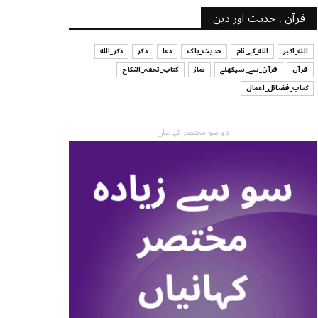
قرآن , حدیث اور دین
الله_اکبر
الله_کے_نام
حدیث_پاک
دعا
ذکر
ذکر_الله
قرآن
قرآن_سے_سیکھئے
نماز
کتاب_تحفہ_النکاح
کتاب_فضائل_اعمال
- دو سو مختصر کہانیاں -