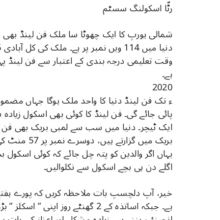
رٹّا اسکولنگ سسٹم
ہے۔
2020
ء تک فن لینڈ دنیا کا واحد ملک ہوگا جہاں مضمو
بریک میں گزا
یہاں اگر والدین کو پتہ چل جائے کہ کوئی اسکول بچو
اگلے دن ہی بچے اسکول سے نکلوالیں۔
ہے۔ جبکہ اساتذہ کے 2 گھنٹے روز اپن
انجینئیر بننے سے زیادہ مشکل اور اعزاز کی بات ہ