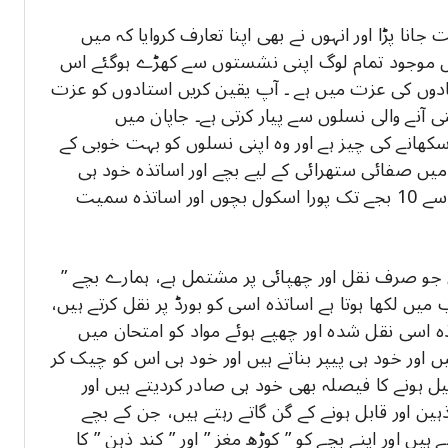
ا پڑا اور انہوں نے بھی اپنا تعارف کروایا کہ میں
ں موجود تمام لوگ اپنی نشستوں سے کھڑے ہوگئے اس
ادوں کی عزت میں ہے ۔ آپ یقین کریں استادوں کو عزت
ی آنے والی نسلوں سے پیار کرتی ہے۔ جاپان میں
سکھانے کی چیز ہے اور وہ اپنی نسلوں کو بہت خوبی کے
یں صفائی ستھرائی کے لیے بچے اور اساتذہ خود ہی
اہتمام کرتے ہیں، صبح آٹھ بجے اسکول آنے کے بعد سے 10 بجے تک پورا اسکول بچوں اور اساتذہ سمیت
جو صرف نقل اور چھپائی پر مشتمل ہے، ہمارے بچے ”
یں لکھا ہوتا ہے اساتذہ اسی کو بورڈ پر نقل کرتے ہیں،
ذہ اسی نقل شدہ اور چھپے ہوئے مواد کو امتحان میں
یں اور خود ہی پیپر بناتے ہیں اور خود ہی اس کو چیک کر
ل ہونے کا فیصلہ بھی خود ہی صادر کردیتے ہیں اور
ہین اور قابل ہونے کے گن گاتے رہتے ہیں، جن کے بچے
ں اور اپنے بچے کو ” کوڑھ مغز ” اور ” کند ذہن ” کا