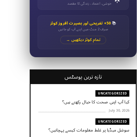
خوشی، اعتماد، زندگی کا مقصد
📚
50+ تفریحی اور بصیرت افروز کوئز
صرف 2 منٹ میں اپنے آپ کو جانیں
تمام کوئز دیکھیں →
تازہ ترین پوسٹس
UNCATEGORIZED
کیا آپ اپنی صحت کا خیال رکھتے ہیں؟
July 30, 2026
UNCATEGORIZED
سوشل میڈیا پر غلط معلومات کیسے پہچانیں؟