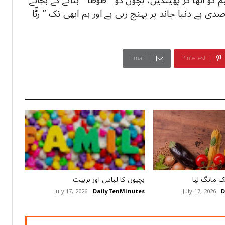
 کو اٹھا کر پھینکیں، بچوں کو ” طوطا ” بنانے کے بجائے
ی ہے دنیا چاند پر پہنچ رہی ہے اور ہم ابھی تک ” رٹّا
Email
Pinterest
 مانگ لیا
بچیوں کا لباس اور تربیت
July 17, 2026
DailyTenMinutes
July 17, 2026
D