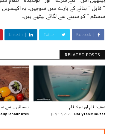
بیٹھیں اس ” گلے سڑے ” اور ” بوسیدہ ” نظام تعلیم
” قابل ” بنانے کے بارے میں سوچیں۔ یہ اکیسویں صد
سسٹم ” کو سینے سے لگائے بیٹھے ہیں۔
Linkedin
Twitter
Facebook
RELATED POSTS
سفید فام اورسیاہ فام
ہمسائیوں سے نمک
ailyTenMinutes
July 17, 2026
DailyTenMinutes