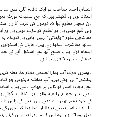
اشفاق احمد صاحب کو ایک دفعہ اٹلی میں عدالت جان
استاد ہوں وہ لکھتے ہیں کہ جج سمیت کورٹ می
دن مجھے معلوم ہوا کہ قوموں کی عزت کا راز است
وہی قوم دیتی ہے جو تعلیم کو عزت دیتی ہے اور اپن
معاشرتی علوم ” پڑھائی” نہیں جاتی ہے کیونکہ یہ 
ساتھ معاشرت سکھا رہے ہیں۔ جاپان کے اسکولوں م
صفائی میں مشغول رہتا ہے۔
دوسری طرف آپ ہمارا تعلیمی نظام ملاحظہ کریں 
پبلشرز ” بن چکے ہیں۔ آپ تماشہ دیکھیں جو کتاب م
بچے دوبارہ اسی کو کاپی پر چھاپ دیتے ہیں، اسات
دیتے ہیں، خود ہی اہم سوالوں پر نشانات لگواتے ہ
کے خود نمبر بھی دے دیتے ہیں، بچے کے پاس یا فی
ماں باپ اس نتیجے پر تالیاں بجا بجا کر بچوں کے ذ
فیل ہوجاتے ہیں وہ اس نتیجے پر افسوس کرتے رہتے ہی