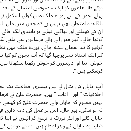
ہوئے طالبعلموں کو ایک خصوصی امتحان کے بعد ا
پہلے بچوں کے لیے پورے ملک میں کوئی اسکول نہی
باقاعدہ امتحان بھی نہیں ہے کہ جس میں ماں باپ
ان کے کھیلنے اور بھاگنے دوڑنے پر پابندی لگ جائے،
کردیا جائے۔ گھر میں آنے والے مہمانوں سے ملنے تک
کرفیو کا سا سماں بندھ جائے۔ پورے ملک میں تمام
کے ایک استاد سے پوچھا گیا کہ آپ بچوں کو کیا سک
خوش رہنا اور دوسروں کو خوش رکھنا سکھاتا ہوں،
کرسکتے ہیں “۔
آپ جاپان کی مثال لے لیں تیسری جماعت تک بچوں 
اخلاقیات ” اور ” آداب ” ہیں۔ حضرت علیؓ نے فر
نہیں معلوم کہ جاپان والے حضرت علیؓ کو کیسے جا
نہ ہو سکی۔ بہر حال، اس پر عمل کی ذمہ داری فی
جاپان گئے اور ایئر پورٹ پر پہنچ کر انہوں نے اپنا ت
شاید وہ جاپان کے وزیر اعظم ہیں۔ یہ ہے قوموں کی ت