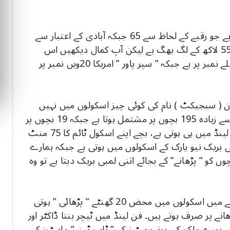
شمالی یورپ کا ایک چھوٹا سا ملک فن لینڈ بھی ہے جو رقبے کے لحاظ سے 65 جبکہ آبادی کے اعتبار سے
دنیا میں 114 ویں نمبر پر ہے۔ ملک کی کل آبادی 55 لاکھ کے لگ بھگ ہے لیکن آپ کمال دیکھیں اس
وقت تعلیمی درجہ بندی کے اعتبار سے فن لینڈ پہلے نمبر پر ہے جبکہ ” سپر پاور ” امریکا 20ویں نمبر پر
ن ( سبجیکٹ ) نام کی کوئی چیز اسکولوں میں نہیں
پائی جائے گی۔ فن لینڈ کا کوئی بھی اسکول زیادہ سے زیادہ 195 بچوں پر مشتمل ہوتا ہے جبکہ 19 بچوں پر
ایک ٹیچر۔ دنیا میں سب سے لمبی بریک بھی فن لینڈ میں ہی ہوتی ہے، بچے اپنے اسکول ٹائم کا 75 منٹ
رتے ہیں، دوسرے نمبر پر 57 منٹ کی بریک نیو یارک کے اسکولوں میں ہوتی ہے جبکہ ہمارے
ں کو ” پڑھانے” کے بجائے اتنی لمبی بریک دیتا ہے تو وہ
خیر، آپ دلچسپ بات ملاحظہ کریں کہ پورے ہفتے میں اسکولوں میں محض 20 گھنٹے ” پڑھائی ” ہوتی
ی ” اسکلز ” بڑھانے پر صرف ہوتے ہیں۔ فن لینڈ میں ٹیچر بننا ڈاکٹر اور
ے۔ پورے ملک کی یونیورسٹیز کے ” ٹاپ ٹین ” ماسٹرز کیے