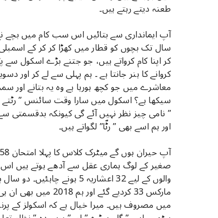
طعنہ دیتے رہتے ہیں۔
سال تک بچوں کو قطار میں کھڑا کر کر کے اسمبلی ک
کر اپنا کام کرواتے ہیں، جو جتنے بڑے اسکول سے پڑ
کروانے کا ہنر جانتا ہے ۔ ہم پہلی سے لے کر اور دس
معاشرے میں جو کچھ ہورہا ہے وہ یہ بتانے اور سمجھ
سیکھا ہے؟ اسکول میں سارا وقت سائنس ” رٹتے ” 
” نامی چیز نظر نہیں آئے گی کیونکہ بدقسمتی سے
اور ہم اسے بھی ” رٹّا” لگواتے ہیں۔
میں مصروف ہیں۔ میرا خیال ہے کہ اسکولز کے پرنس