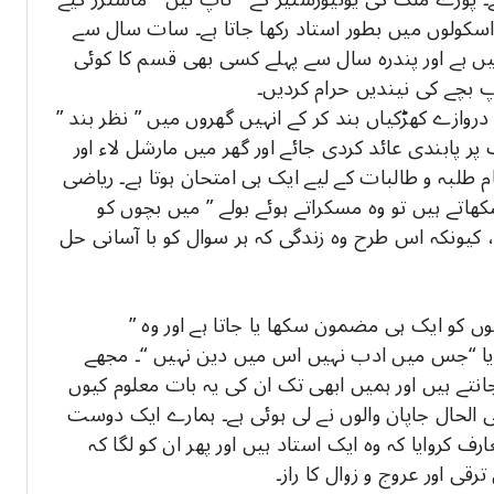
سکولوں میں بطور استاد رکھا جاتا ہے۔ سات سال سے
ں ہے اور پندرہ سال سے پہلے کسی بھی قسم کا کوئی
 بچے کی نیندیں حرام کردیں۔
 دروازے کھڑکیاں بند کر کے انہیں گھروں میں ” نظر بند ”
 پر پابندی عائد کردی جائے اور گھر میں مارشل لاء اور
 طلبہ و طالبات کے لیے ایک ہی امتحان ہوتا ہے۔ ریاضی
ھاتے ہیں تو وہ مسکراتے ہوئے بولے ” میں بچوں کو
 کیونکہ اس طرح وہ زندگی کہ ہر سوال کو با آسانی حل
کو ایک ہی مضمون سکھا یا جاتا ہے اور وہ ”
مایا “جس میں ادب نہیں اس میں دین نہیں “۔ مجھے
نتے ہیں اور ہمیں ابھی تک ان کی یہ بات معلوم کیوں
 الحال جاپان والوں نے لی ہوئی ہے۔ ہمارے ایک دوست
عارف کروایا کہ وہ ایک استاد ہیں اور پھر ان کو لگا کہ
رقی اور عروج و زوال کا راز۔