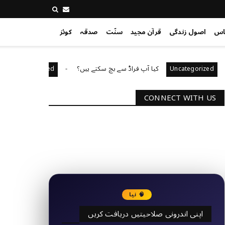
اس
اصول زندگی
قرآن مجید
سنّت
صدقہ
کوئز
کیا آپ فراڈ سے بچ سکتے ہیں؟
آپ کا قیادت 
Uncategorized
Uncateg
CONNECT WITH US
2340
Followers
3290
Followers
🧠 نیا
اپنی اندرونی صلاحیتیں دریافت کریں