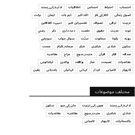
ہیں
احتساب
احتیاط
احساس
اخلاقیات
ادارے_کی_پسند
July 29, 2026
اصول زندگی
الله_کے_نام
اللہ اکبر
اہم بات
ایمان
برکت
UNCATEGORIZED
تربیت
ترقی
تصوف
تفسیرابن کثیر
تنبیہہ الغافلین
اس وقت آپ کا موڈ کیسا ہے؟
توبہ
حدیث
حقوق
حکمت
ذمہ داری
ذکر
رشتے
July 29, 2026
روزہ
زکوٰۃ
سخاوت
سنّت
سوال جواب
سوچئیے
سکون
شادی
شاعری
شکر
صحابہ_اکرام
صحت
UNCATEGORIZED
صدقہ
فکر
قرآن
مثبت_سوچ
مزاح
معاشرہ
قرض لینے اور دینے میں ہوشیاری
معاشیات
نصیحت
نماز
واقعہ
والدین
ٹیکنالوجی
July 29, 2026
کاروبار
کامیابی
کردار
کہانی
کہانیاں
یاددہانی
یقین
UNCATEGORIZED
آپ کا فیصلہ کرنے کا انداز
مختلف موضوعات
July 29, 2026
ادارے_کی_پسند
بچوں_کی_تربیت
جان_کے_جیو
سکون
شادی
شاعری
مثبت_سوچ
معاشرہ
معاشیات
پاکستانیات
کاروبار
کامیابی