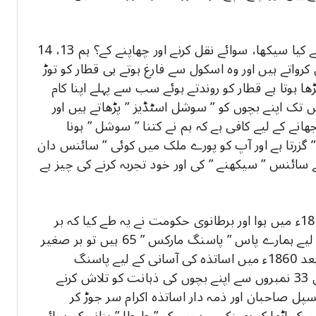
آپ ایمانداری سے بتائیں اس سب کام میں بچے نے کیا سیکھا، سوائے نقل کرنے اور چھاپنے کے؟ ہم 13، 14
رواتے ہیں اور وہ اسکول سے فارغ ہوتے ہی قطار کو توڑ
ھا ہوتا ہے قطار کو روندتے ہوئے سب سے پہلے اپنا کام
ویں تک اپنے بچوں کو ” سوشل اسٹڈیز ” پڑھاتے ہیں اور
انے کے لیے کافی ہے کہ ہم نے کتنا ” سوشل ” ہونا
گزرتا ہے اور آپ کو پورے ملک میں کوئی ” سائنس دان
 سائنس ” سیکھنے ” کی اور خود تجربہ کرنے کی چیز ہے
آپ حیران ہوں گے میٹرک کلاس کا پہلا امتحان 1858ء میں ہوا اور برطانوی حکومت نے یہ طے کیا کہ بر
صغیر کے لوگ ہماری عقل سے آدھے ہوتے ہیں اس لیے ہمارے پاس ” پاسنگ مارکس ” 65 ہیں تو بر صغیر
والوں کے لیے 32 اعشاریہ 5 ہونے چاہئیں۔ دو سال بعد 1860ء میں اساتذہ کی آسانی کے لیے پاسنگ
مارکس 33 کردیے گئے اور ہم 2018 میں بھی ان ہی 33 نمبروں سے اپنے بچوں کی ذہانت کو تلاش کرنے
پل صاحبان اور ذمہ دار اساتذہ اکرام سر جوڑ کر