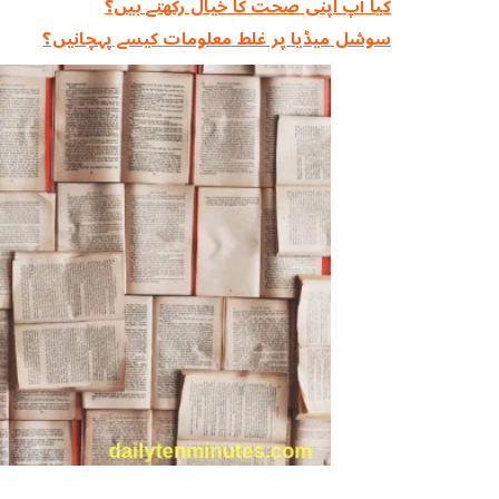
کیا آپ اپنی صحت کا خیال رکھتے ہیں؟
سوشل میڈیا پر غلط معلومات کیسے پہچانیں؟