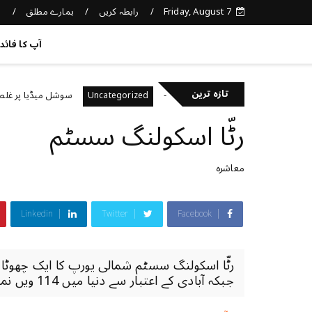
Friday, August 7
رابطہ کریں
ہمارے مطلق
د
کچھ نیا جانیں
آپ کا فائد
تازہ ترین
حت کا خیال رکھتے ہیں؟
سوشل میڈیا پر غلط معلومات 
Uncategorized
رٹّا اسکولنگ سسٹم
معاشرہ
Linkedin
Twitter
Facebook
جبکہ آبادی کے اعتبار سے دنیا میں 114 ویں نمبر...