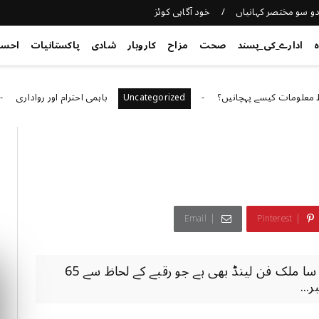
و سو مختصر کہانیاں
خود آگاہی کوئز
ہ
ادارے_کی_پسند
صحت
مزاح
کاروبار
شادی
پاکستانیات
احس
کیسے پہچانیں؟
باہمی احترام اور رواداری
orized
Uncategorized
Email
Pinterest
رٹّا اسکولنگ سسٹم شمالی یورپ کا ایک چھوٹا سا ملک فن لینڈ بھی ہے جو رقبے کے لحاظ سے 65