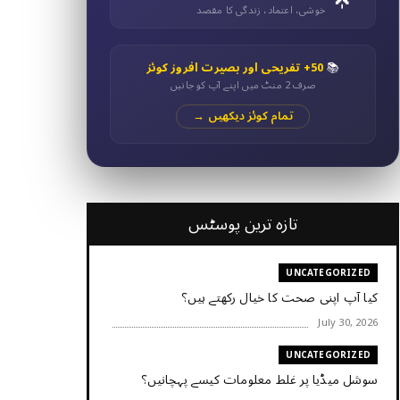
خوشی، اعتماد، زندگی کا مقصد
📚
50+ تفریحی اور بصیرت افروز کوئز
صرف 2 منٹ میں اپنے آپ کو جانیں
تمام کوئز دیکھیں →
تازہ ترین پوسٹس
UNCATEGORIZED
کیا آپ اپنی صحت کا خیال رکھتے ہیں؟
July 30, 2026
UNCATEGORIZED
سوشل میڈیا پر غلط معلومات کیسے پہچانیں؟