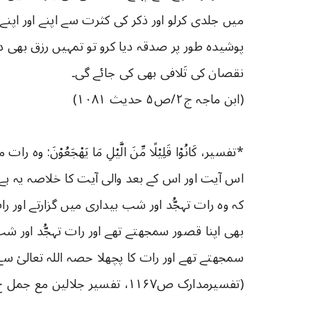
میں جلدی کرلو اور ذکر کی کثرت سے اپنے اور اپنے
پوشیدہ طور پر صدقہ دیا کرو تو تمہیں رزق بھی دی
نقصان کی تَلافی بھی کی جائے گی۔
(ابن ماجہ ج۲/ص۵ حدیث ۱۰۸۱)
*تفسیر، كَانُوْا قَلِیْلًا مِّنَ الَّیْلِ مَا یَهْجَعُوْنَ: و
اس آیت اور اس کے بعد والی آیت کا خلاصہ یہ ہے 
کہ وہ رات تہجُّد اور شب بیداری میں گزارتے اور ر
بھی اپنا قصور سمجھتے تھے اور رات تہجُّد اور شب 
سمجھتے تھے اور رات کا پچھلا حصہ اللہ تعالیٰ س
(تفسیرمدارک ص۱۱۶۷، تفسیر جلالین مع جمل ج۷/ص۲۷۹)