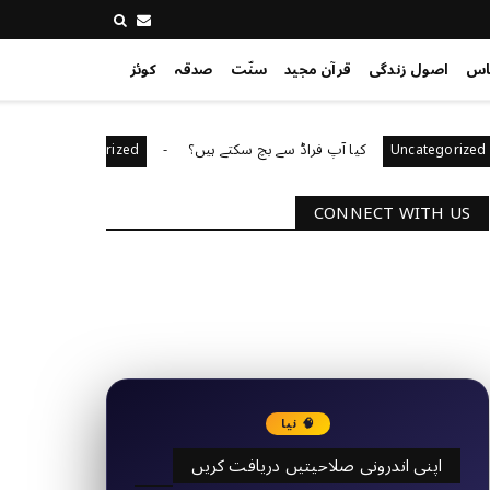
اس
اصول زندگی
قرآن مجید
سنّت
صدقہ
کوئز
کیا آپ فراڈ سے بچ سکتے ہیں؟
آپ کا قیادت کا ا
Uncategorized
Unca
CONNECT WITH US
2340
Followers
3290
Followers
🧠 نیا
اپنی اندرونی صلاحیتیں دریافت کریں