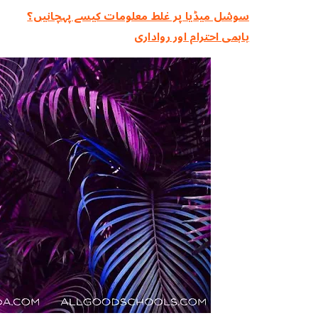
سوشل میڈیا پر غلط معلومات کیسے پہچانیں؟
باہمی احترام اور رواداری