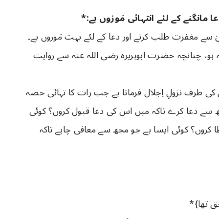
انگنے کے لئے انتہائی مَوزوں ہے:*
یٰ سے مغفرت طلب کرنے اور دعا کے لئے بہت مَوزوں ہے۔
و، چنانچہ حضرت ابوہریرہ رضی اللہ عنہ سے روایت
ن کی طرف نزولِ اِجلال فرماتا ہے جب رات کا تہائی حصہ
 مجھ سے دعا کرے تاکہ میں اس کی دعا قبول کروں؟ کوئی
 کروں؟ کوئی ایسا ہے جو مجھ سے معافی چاہے تاکہ
 حق تھا}*