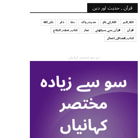
قرآن , حدیث اور دین
الله_اکبر
الله_کے_نام
حدیث_پاک
دعا
ذکر
ذکر_الله
قرآن
قرآن_سے_سیکھئے
نماز
کتاب_تحفہ_النکاح
کتاب_فضائل_اعمال
- دو سو مختصر کہانیاں -