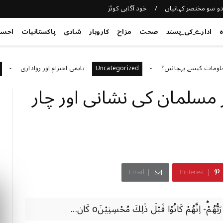
و سو مختصر کہانیاں
خود آگاہی کوئز
ہ
ادارے_کی_پسند
صحت
مزاح
کاروبار
شادی
پاکستانیات
احس
 پہچانیں؟
باہمی احترام اور رواداری
tegorized
Uncategorized
ار مسلمان کی نشانی اور چار
Email
Pinterest