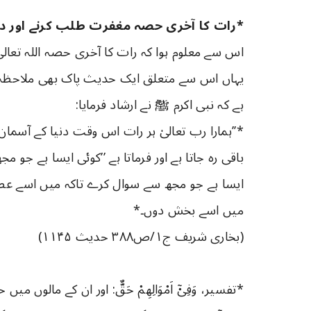
*رات کا آخری حصہ مغفرت طلب کرنے اور دعا م
اس سے معلوم ہوا کہ رات کا آخری حصہ اللہ تعال
یہاں اس سے متعلق ایک حدیث پاک بھی ملاحظہ ہ
ہے کہ نبی اکرم ﷺ نے ارشاد فرمایا:
*’’ہمارا رب تعالیٰ ہر رات اس وقت دنیا کے آسما
باقی رہ جاتا ہے اور فرماتا ہے ’’کوئی ایسا ہے جو
ایسا ہے جو مجھ سے سوال کرے تاکہ میں اسے عطا
میں اسے بخش دوں۔*
(بخاری شریف ج۱/ص۳۸۸ حدیث ۱۱۴۵)
*تفسیر، وَفِیْۤ اَمْوَالِهِمْ حَقٌّ: اور ان کے مالوں میں