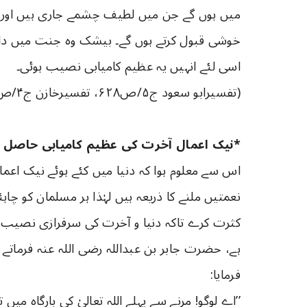
میں ہوں گے جن میں لطیف چشمے جاری ہیں اور الل
خوشی قبول کرتے ہوں گے۔ بیشک وہ جنت میں داخل
اسی لئے انہیں یہ عظیم کامیابی نصیب ہوئی۔
(تفسیرابو سعود ج۵/ص۶۲۸، تفسیرخازن ج۴/ص۱۸۱)
*نیک اعمال آخرت کی عظیم کامیابی حاصل ہو
اس سے معلوم ہوا کہ دنیا میں کئے ہوئے نیک اعم
نعمتیں ملنے کا ذریعہ ہیں لہٰذا ہر مسلمان کو چاہئ
کثرت کرے تاکہ دنیا و آخرت کی سرفرازی نصیب 
ہے، حضرت جابر بن عبداللہ رضی اللہ عنہ فرماتے 
فرمایا:
’’اے لوگو! مرنے سے پہلے اللہ تعالیٰ کی بارگاہ می