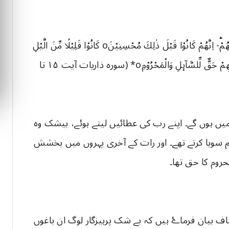
*اِنَّ الْمُتَّقِیْنَ فِیْ جَنّٰتٍ وَّعُیُوْنٍۙo اٰخِذِیْنَ مَاۤ اٰتٰىهُمْ رَبُّهُمْؕ- اِنَّهُمْ كَانُوْا قَبْلَ ذٰلِكَ مُحْسِنِیْنَo كَانُوْا قَلِیْلًا مِّنَ الَّیْلِ
مَا یَهْجَعُوْنَo وَبِالْاَسْحَارِ هُمْ یَسْتَغْفِرُوْنَo وَفِیْۤ اَمْوَالِهِمْ حَقٌّ لِّلسَّآىٕلِ وَالْمَحْرُوْمِo* (سورہ ذاریات آیت ١۵ تا
یں ہوں گے۔ اپنے رب کی عطائیں لیتے ہوئے، بیشک وہ
م سویا کرتے تھے۔ اور رات کے آخری پہروں میں بخشش
حروم کا حق تھا۔
ف بیان فرماۓ ہیں کہ بے شک پرہیزگار لوگ ان باغوں