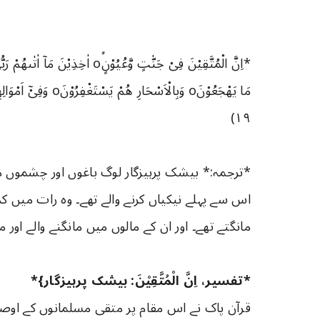
١٩)
*ترجمہ:* بیشک پرہیزگار لوگ باغوں اور چشموں م
اس سے پہلے نیکیاں کرنے والے تھے۔ وہ رات میں ک
مانگتے تھے۔ اور ان کے مالوں میں مانگنے والے اور م
*تفسیر، اِنَّ الْمُتَّقِیْنَ: بیشک پرہیزگار}*
قرآن پاک نے اس مقام پر متقی مسلمانوں کے اوصا