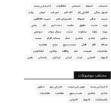
ہیں
احتساب
احتیاط
احساس
اخلاقیات
ادارے_کی_پسند
July 29, 2026
اصول زندگی
الله_کے_نام
اللہ اکبر
اہم بات
ایمان
برکت
UNCATEGORIZED
تربیت
ترقی
تصوف
تفسیرابن کثیر
تنبیہہ الغافلین
اس وقت آپ کا موڈ کیسا ہے؟
توبہ
حدیث
حقوق
حکمت
ذمہ داری
ذکر
رشتے
July 29, 2026
روزہ
زکوٰۃ
سخاوت
سنّت
سوال جواب
سوچئیے
سکون
شادی
شاعری
شکر
صحابہ_اکرام
صحت
UNCATEGORIZED
صدقہ
فکر
قرآن
مثبت_سوچ
مزاح
معاشرہ
قرض لینے اور دینے میں ہوشیاری
معاشیات
نصیحت
نماز
واقعہ
والدین
ٹیکنالوجی
July 29, 2026
کاروبار
کامیابی
کردار
کہانی
کہانیاں
یاددہانی
یقین
UNCATEGORIZED
آپ کا فیصلہ کرنے کا انداز
مختلف موضوعات
July 29, 2026
ادارے_کی_پسند
بچوں_کی_تربیت
جان_کے_جیو
سکون
شادی
شاعری
مثبت_سوچ
معاشرہ
معاشیات
پاکستانیات
کاروبار
کامیابی