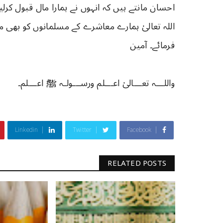
احسان مانتے ہیں کہ انہوں نے ہمارا مال قبول کرلیا
اللہ تعالیٰ ہمارے معاشرے کے مسلمانوں کو بھی مت
فرمائے۔ آمین
واللـــہ تعـــالیٰ اعـــلم ورســـولـہ ﷺ اعـــلم۔
Linkedin
Twitter
Facebook
RELATED POSTS