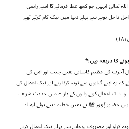
ہ تعالیٰ انہیں جو کچھ عطا فرمائے گا اسے راضی
 داخل ہونے سے پہلے دنیا میں نیک کام کرتے تھے
نے کا ذریعہ ہیں:*
ال آخرت کی عظیم کامیابی یعنی جنت اور اس کی
ے کہ وہ اپنے گناہوں سے توبہ کرتا رہے اور نیک اعمال کی
ہو۔ نیک اعمال کرنے والوں کے بارے میں حدیث شریف
ہیں حضور پُرنور ﷺ نے ہمیں خطبہ دیتے ہوئے ارشاد
ں توبہ کرلو اور مصروف ہوجانے سے پہلے نیک اعمال کرنے