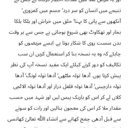
نتیجے میں انسان کو سر درد‘ جسم میں کمزوری‘
آنکھوں سے پانی کا بہنا‘ حلق میں خراش اور ہلکا ہلکا
بخار اور تھکاوٹ بھی شروع ہوجاتی ہے جس سے ہر وقت
بدن سست روی کا شکار ہوتا ہے. ایسے مریضوں کو
چاہئے کہ وہ یہ نسخہ بنا کر استعمال کریں ان سب
تکالیف کو دور کرنے کیلئے ایک مفید نسخہ آپ کی نظر
پیش کرتا ہوں. آدھا تولہ ملٹھی‘ آدھا تولہ لونگ‘ آدھا
تولہ دارچینی‘ آدھا تولہ فلفل دراز اور آدھا تولہ الائچی
کلاں لے کر اس کو باریک پیس لیں اور شہد میں حسب
مقدار ملا کر اس کی معجون بنالیں اور رات کو سونے
سے قبل آدھی چمچ کھانے سے انشاء اﷲ تعالیٰ کھانسی