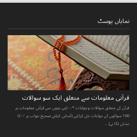
نمایاں پوسٹ
قرآنی ‏معلومات ‏سے ‏متعلق ‏ایک ‏سو ‏سوالات ‏
قرآن کے متعلق سوالات وجوابات *---اپنے بچوں سے قرآنی معلومات پر
100 سوالوں کے جوابات حل کرائیے (آسانی کیلئے صحیح جواب پر ✅ کا
نشان لگا ہے) ...