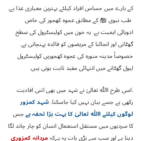
کے بارے میں حساس افراد کیلئے بہترین معیاری غذا ہے.
طب نبوی ﷺ کے مطابق عجوہ کھجور کی خاص
ادویائی اہمیت ہے. یہ خون میں کولیسٹرول کی سطح
گھٹاتی اور انجائنا کے مریضوں کو فائدہ پہنچاتی ہے.
خصوصاً مدینہ منورہ کی عجوہ کھجوریں کولیسٹرول
لیول گھٹانے میں انتہائی مفید ثابت ہوتی ہیں.
.اسی طرح اﷲ تعالیٰ نے شہد میں بھی اتنی افادیت
رکھی ہے جسے بیان نہیں کیا جاسکتا.
شہد کمزور
لوگوں کیلئے اﷲ تعالیٰ کا بہت بڑا تحفہ ہے
جس
کا سردیوں میں مستقل استعمال انسان کو چار چاند لگا
دیتا ہے اور سب سے بڑی بات یہ ہےکہ
مردانہ کمزوری