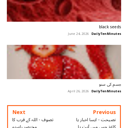
black seeds
June 24, 2026
DailyTenMinutes
جسم کی سنو
April 26, 2026
DailyTenMinutes
Next
Previous
نصیحت - ایسا اخبار یا
تصوف ‏- اللہ کے قرب کا
کاغذ جس میں آیت یا
مختصر راستہ