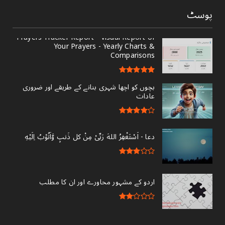
پوسٹ
Prayers Tracker Report - Visual Report of
Your Prayers - Yearly Charts &
Comparisons
بچوں کو اچھا شہری بنانے کے طریقے اور ضروری
عادات
دعا - ‎اَسْتَغْفِرُ اللهَ رَبِّىْ مِنْ کل ذَنبٍ وَّاَتُوْبُ اِلَيْهِ
اردو کے مشہور محاورے اور ان کا مطلب