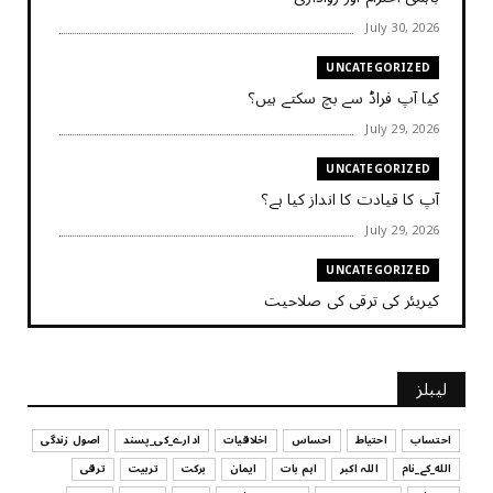
July 30, 2026
UNCATEGORIZED
کیا آپ فراڈ سے بچ سکتے ہیں؟
July 29, 2026
UNCATEGORIZED
آپ کا قیادت کا انداز کیا ہے؟
July 29, 2026
UNCATEGORIZED
کیریئر کی ترقی کی صلاحیت
July 29, 2026
UNCATEGORIZED
لیبلز
کیا آپ اپنے باس کو مؤثر طریقے سے منظم کر رہے ہیں
July 29, 2026
احتساب
احتیاط
احساس
اخلاقیات
ادارے_کی_پسند
اصول زندگی
الله_کے_نام
اللہ اکبر
اہم بات
ایمان
برکت
تربیت
ترقی
UNCATEGORIZED