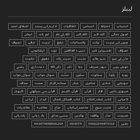
لیبلز
احتساب
احتیاط
احساس
اخلاقیات
ادارے_کی_پسند
اشفاق احمد
اصول زندگی
اللہ اکبر
الله_اکبر
الله_کے_نام
اہم بات
ایمان
بچوں_کی_تربیت
برکت
پاکستانیات
تبليغ
تربیت
ترقی
تصوف
تصوّف
تفسیرابن کثیر
تنبیہہ الغافلین
توبہ
ٹیکنالوجی
جان_کے_جیو
جنید_طاہر
حدیث
حدیث_پاک
حقوق
حکمت
خوش رہیں
درود_شریف
دعا
ذکر
ذکر_الله
ذمہ داری
رشتے
روزہ
زکوٰۃ
سخاوت
سکون
سنّت
سوال جواب
سوال_جواب
سوچئیے
شادی
شاعری
شکر
صحابہ_اکرام
صحت
صدقہ
ضروری_باتیں
فکر
قرآن
قرآن الکریم
قرآن_سے_سیکھئے
کاروبار
کامیابی
کتاب_تحفہ_النکاح
کتاب_فضائل_اعمال
کردار
کہانی
کہانیاں
مثبت_سوچ
مختصر_کہانیاں
مزاح
معاشرہ
معاشیات
نصیحت
نماز
واقعہ
والدین
ہنسی_مذاق
یاد_دہانی
یاددہانی
یقین
ENGLISHARTICLE
HADITH
HADITHINENGLISH