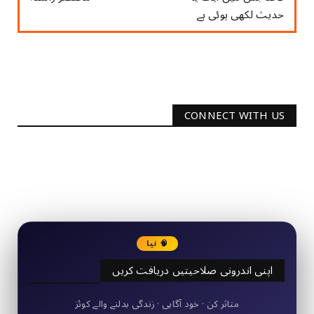
حدیث لکھی ہوئی ہے
CONNECT WITH US
2340
Followers
3290
Followers
🧠 نیا
اپنی اندرونی صلاحیتیں دریافت کریں
50+ مختصر کوئز
متاثر کن · خود آگاہی · زندگی بدلنے والے کوئز