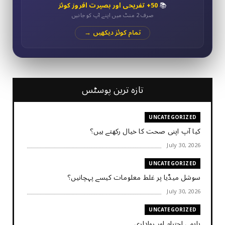
📚
50+ تفریحی اور بصیرت افروز کوئز
صرف 2 منٹ میں اپنے آپ کو جانیں
تمام کوئز دیکھیں →
تازہ ترین پوسٹس
UNCATEGORIZED
کیا آپ اپنی صحت کا خیال رکھتے ہیں؟
July 30, 2026
UNCATEGORIZED
سوشل میڈیا پر غلط معلومات کیسے پہچانیں؟
July 30, 2026
UNCATEGORIZED
باہمی احترام اور رواداری