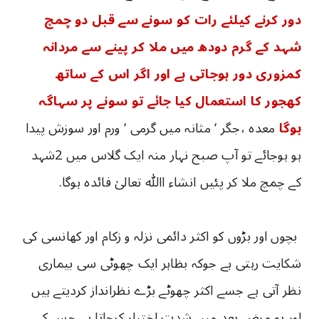
دور کرنے کیلئے رات کو سونے سے قبل دو چمچ
شہد کے گرم دودھ میں ملا کر پینے سے مردانہ
کمزوری دور ہوجاتی ہے اور اگر اس کے ساتھ
کھجور کا استعمال کیا جائے تو سونے پر سہاگہ
ہوگا
معدہ ،جگر ‘ مثانہ میں گرمی ‘ ورم اور سوزش پیدا
ہو ہوجائے تو آپ صبح نہار منہ ایک گلاس میں 2شہد
کے چمچ ملا کر پئیں انشاء اﷲ تعالیٰ فائدہ ہوگا.
بچوں اور بڑوں کو اکثر دائمی نزلہ و زکام اور کھانسی کی
شکایت رہتی ہے جوکہ بظاہر ایک چھوٹی سی بیماری
نظر آتی ہے جسے اکثر چھوٹے بڑے نظرانداز کردیتے ہیں
اور یہ مرض بعد میں شدت اختیار کرجاتا ہے جس کے