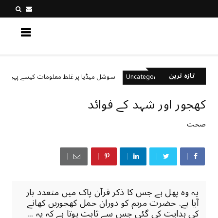
کچھ نیا جانیں
تازہ ترین
؟
سوشل میڈیا پر غلط معلومات کیسے پہچانیں؟
Uncategorized
کھجور اور شہد کے فوائد
صحت
یہ وہ پھل ہے جس کا ذکر قرآن پاک میں متعدد بار
آیا ہے. حضرت مریم کو دوران حمل کھجوریں کھانے
کی ہدایت کی گئی جس سے ثابت ہوتا ہے کہ یہ ...