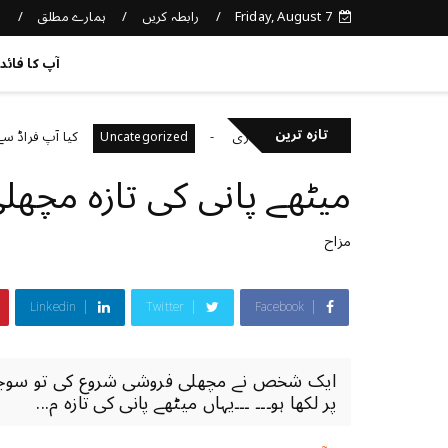
Friday, August 7
رابطہ کریں
ہمارے مطلق
د
کچھ نیا جانیں
آپ کا فائد
تازہ ترین
باہمی احترام اور رواداری
کیا آپ فراڈ سے بچ سکتے
Uncategorized
U
میٹھے پانی کی تازہ مچھل
مزاح
Linkedin
Twitter
Facebook
ایک شخص نے مچھلی فروشی شروع کی تو سوچا ، 
پر لکھا ہو۔۔۔ ۔۔۔یہاں میٹھے پانی کی تازہ م...