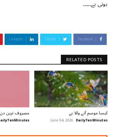
ہوتی ہے۔۔۔۔۔
Linkedin
Twitter
Facebook
RELATED POSTS
کیسا موسم آنے والا ہے
مصروف ترین دن
ailyTenMinutes
June 04, 2026
DailyTenMinutes