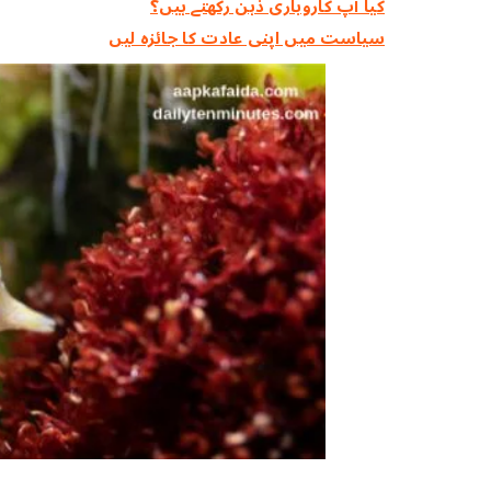
کیا آپ کاروباری ذہن رکھتے ہیں؟
سیاست میں اپنی عادت کا جائزہ لیں