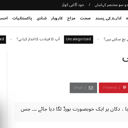
و سو مختصر کہانیاں
خود آگاہی کوئز
ہ
ادارے_کی_پسند
صحت
مزاح
کاروبار
شادی
پاکستانیات
احس
 ہیں؟
آپ کا قیادت کا انداز کیا ہے؟
categorized
Uncategorized
ی
Email
Pinterest
دکان پر ایک خوبصورت بورڈ لگا دیا جائے ۔۔۔ جس