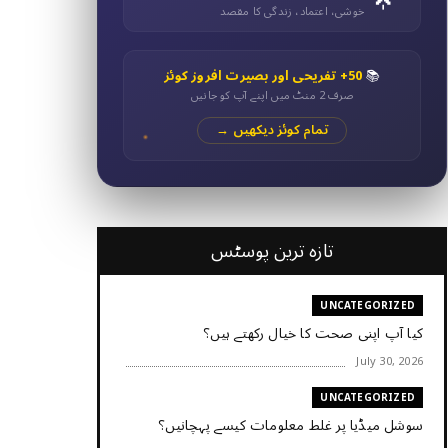
خوشی، اعتماد، زندگی کا مقصد
📚
50+ تفریحی اور بصیرت افروز کوئز
صرف 2 منٹ میں اپنے آپ کو جانیں
تمام کوئز دیکھیں →
تازہ ترین پوسٹس
UNCATEGORIZED
کیا آپ اپنی صحت کا خیال رکھتے ہیں؟
July 30, 2026
UNCATEGORIZED
سوشل میڈیا پر غلط معلومات کیسے پہچانیں؟