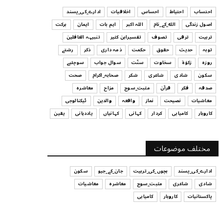
ہیں
احتساب
احتیاط
احساس
اخلاقیات
ادارے_کی_پسند
July 29, 2026
اصول زندگی
الله_کے_نام
اللہ اکبر
اہم بات
ایمان
برکت
UNCATEGORIZED
تربیت
ترقی
تصوف
تفسیرابن کثیر
تنبیہہ الغافلین
اس وقت آپ کا موڈ کیسا ہے؟
توبہ
حدیث
حقوق
حکمت
ذمہ داری
ذکر
رشتے
July 29, 2026
روزہ
زکوٰۃ
سخاوت
سنّت
سوال جواب
سوچئیے
سکون
شادی
شاعری
شکر
صحابہ_اکرام
صحت
UNCATEGORIZED
صدقہ
فکر
قرآن
مثبت_سوچ
مزاح
معاشرہ
قرض لینے اور دینے میں ہوشیاری
معاشیات
نصیحت
نماز
واقعہ
والدین
ٹیکنالوجی
July 29, 2026
کاروبار
کامیابی
کردار
کہانی
کہانیاں
یاددہانی
یقین
UNCATEGORIZED
آپ کا فیصلہ کرنے کا انداز
مختلف موضوعات
July 29, 2026
ادارے_کی_پسند
بچوں_کی_تربیت
جان_کے_جیو
سکون
شادی
شاعری
مثبت_سوچ
معاشرہ
معاشیات
پاکستانیات
کاروبار
کامیابی