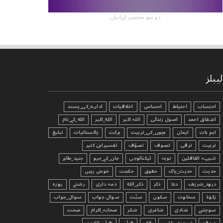
دو سو مختصر کہانیاں
لیبلز
احتساب
احتیاط
احساس
اخلاقیات
ادارے_کی_پسند
اشفاق احمد
اصول زندگی
اللہ اکبر
الله_اکبر
الله_کے_نام
اہم بات
ایمان
بچوں_کی_تربیت
برکت
پاکستانیات
تبليغ
تربیت
ترقی
تصوف
تصوّف
تفسیرابن کثیر
تنبیہہ الغافلین
توبہ
ٹیکنالوجی
جان_کے_جیو
جنید_طاہر
حدیث
حدیث_پاک
حقوق
حکمت
خوش رہیں
درود_شریف
دعا
ذکر
ذکر_الله
ذمہ داری
رشتے
روزہ
زکوٰۃ
سخاوت
سکون
سنّت
سوال جواب
سوال_جواب
سوچئیے
شادی
شاعری
شکر
صحابہ_اکرام
صحت