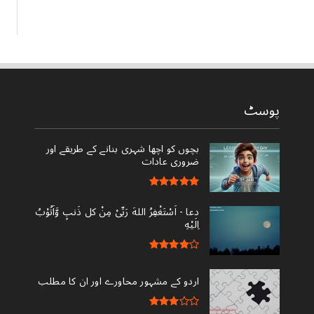
پوسٹ
بچوں کو اچھا شہری بنانے کے طریقے اور
ضروری عادات
دعا - ‎اَسْتَغْفِرُ اللهَ رَبِّىْ مِنْ کل ذَنبٍ وَّاَتُوْبُ
اِلَيْهِ
اردو کے مشہور محاورے اور ان کا مطلب