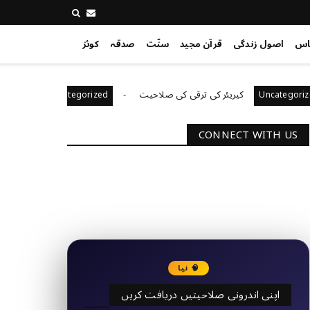
اس
اصول زندگی
قرآن مجید
سنّت
صدقہ
کوئز
کیریئر کی ترقی کی صلاحیت
کیا آپ اپنے باس کو
Uncategorized
Un
CONNECT WITH US
2340
Followers
3290
Followers
🧠 نیا
اپنی اندرونی صلاحیتیں دریافت کریں