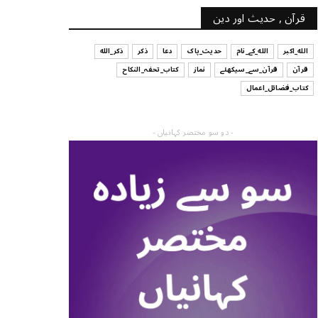
قرآن , حدیث اور دین
الله_اکبر
الله_کے_نام
حدیث_پاک
دعا
ذکر
ذکر_الله
قرآن
قرآن_سے_سیکھئے
نماز
کتاب_تحفہ_النکاح
کتاب_فضائل_اعمال
- دو سو مختصر کہانیاں -