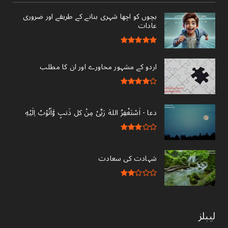
بچوں کو اچھا شہری بنانے کے طریقے اور ضروری
عادات
اردو کے مشہور محاورے اور ان کا مطلب
دعا - ‎اَسْتَغْفِرُ اللهَ رَبِّىْ مِنْ کل ذَنبٍ وَّاَتُوْبُ اِلَيْهِ
شہادت کی سعادت
لیبلز