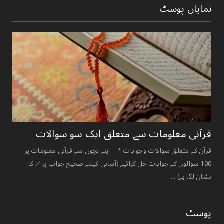
نمایاں پوسٹ
قرآنی ‏معلومات ‏سے ‏متعلق ‏ایک ‏سو ‏سوالات ‏
قرآن کے متعلق سوالات وجوابات *---اپنے بچوں سے قرآنی معلومات پر
100 سوالوں کے جوابات حل کرائیے (آسانی کیلئے صحیح جواب پر ✅ کا
نشان لگا ہے) ...
پوسٹ