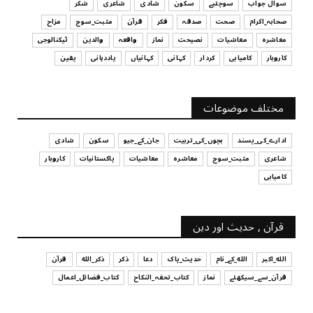
سوال جواب
سوچئیے
سکون
شادی
شاعری
شکر
UNCATEGORIZED
صحابہ_اکرام
صحت
صدقہ
فکر
قرآن
مثبت_سوچ
مزاح
قرض لینے اور دینے میں ہوشیاری
معاشرہ
معاشیات
نصیحت
نماز
واقعہ
والدین
ٹیکنالوجی
July 29, 2026
کاروبار
کامیابی
کردار
کہانی
کہانیاں
یاددہانی
یقین
UNCATEGORIZED
آپ کا فیصلہ کرنے کا انداز
مختلف موضوعات
July 29, 2026
ادارے_کی_پسند
بچوں_کی_تربیت
جان_کے_جیو
سکون
شادی
شاعری
مثبت_سوچ
معاشرہ
معاشیات
پاکستانیات
کاروبار
کامیابی
قرآن , حدیث اور دین
الله_اکبر
الله_کے_نام
حدیث_پاک
دعا
ذکر
ذکر_الله
قرآن
قرآن_سے_سیکھئے
نماز
کتاب_تحفہ_النکاح
کتاب_فضائل_اعمال