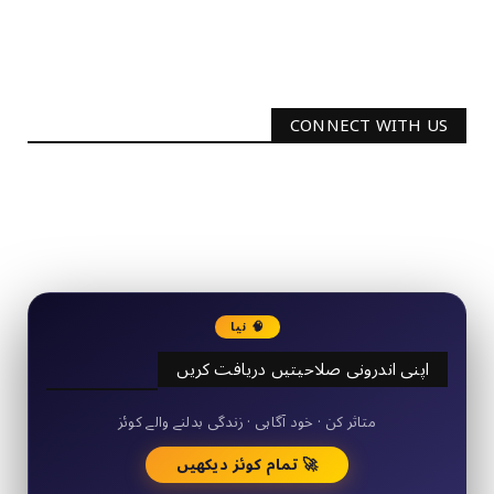
CONNECT WITH US
2340
Followers
3290
Followers
🧠 نیا
اپنی اندرونی صلاحیتیں دریافت کریں
50+ مختصر کوئز
متاثر کن · خود آگاہی · زندگی بدلنے والے کوئز
🚀 تمام کوئز دیکھیں