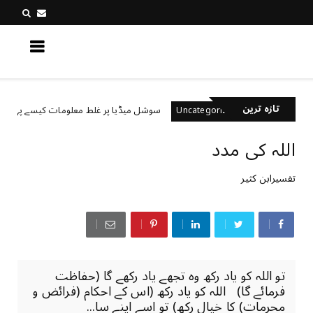
کچھ نیا جانیں
تازہ ترین
ہیں؟
سوشل میڈیا پر غلط معلومات کیسے پہچانیں؟
Uncategorized
اللہ ‏کی ‏مدد
تفسیرابن کثیر
تو اللہ کو یاد رکھ وہ تجھے یاد رکھے گا (حفاظت
فرمائے گا) اللہ کو یاد رکھ (اس کے احکام (فرائض و
محرمات) کا خیال رکھ) تو اسے اپنے سا...