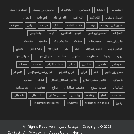
احتساب
احتیاط
احساس
اخلاقیات
ادارے_کی_پسند
اشفاق احمد
اصول زندگی
اللہ اکبر
الله_اکبر
الله_کے_نام
اہم بات
ایمان
بچوں_کی_تربیت
برکت
پاکستانیات
تبليغ
تربیت
ترقی
تصوف
تصوّف
تفسیرابن کثیر
تنبیہہ الغافلین
توبہ
ٹیکنالوجی
جان_کے_جیو
جنید_طاہر
حدیث
حدیث_پاک
حقوق
حکمت
خوش رہیں
درود_شریف
دعا
ذکر
ذکر_الله
ذمہ داری
رشتے
روزہ
زکوٰۃ
سخاوت
سکون
سنّت
سوال جواب
سوال_جواب
سوچئیے
شادی
شاعری
شکر
صحابہ_اکرام
صحت
صدقہ
ضروری_باتیں
فکر
قرآن
قرآن الکریم
قرآن_سے_سیکھئے
کاروبار
کامیابی
کتاب_تحفہ_النکاح
کتاب_فضائل_اعمال
کردار
کہانی
کہانیاں
مثبت_سوچ
مختصر_کہانیاں
مزاح
معاشرہ
معاشیات
نصیحت
نماز
واقعہ
والدین
ہنسی_مذاق
یاد_دہانی
یاددہانی
یقین
ENGLISHARTICLE
HADITH
HADITHINENGLISH
2026 | کچھ نیا جانیں | All Rights Reserved
Copyright ©
Contact
Privacy
About Us
Home