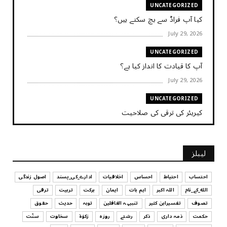
UNCATEGORIZED
کیا آپ فراڈ سے بچ سکتے ہیں؟
July 29, 2026
UNCATEGORIZED
آپ کا قیادت کا انداز کیا ہے؟
July 29, 2026
UNCATEGORIZED
کیریئر کی ترقی کی صلاحیت
July 29, 2026
UNCATEGORIZED
لیبلز
کیا آپ اپنے باس کو مؤثر طریقے سے منظم کر رہے ہیں
July 29, 2026
احتساب
احتیاط
احساس
اخلاقیات
ادارے_کی_پسند
اصول زندگی
الله_کے_نام
اللہ اکبر
اہم بات
ایمان
برکت
تربیت
ترقی
UNCATEGORIZED
تصوف
تفسیرابن کثیر
تنبیہہ الغافلین
توبہ
حدیث
حقوق
اس وقت آپ کا موڈ کیسا ہے؟
حکمت
ذمہ داری
ذکر
رشتے
روزہ
زکوٰۃ
سخاوت
سنّت
July 29, 2026