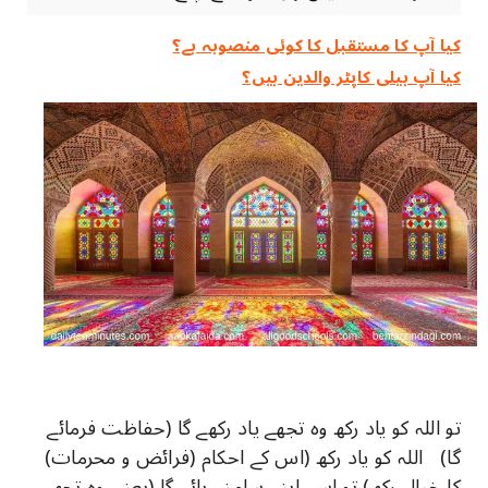
کیا آپ کا مستقبل کا کوئی منصوبہ ہے؟
کیا آپ ہیلی کاپٹر والدین ہیں؟
تو اللہ کو یاد رکھ وہ تجھے یاد رکھے گا (حفاظت فرمائے
گا) اللہ کو یاد رکھ (اس کے احکام (فرائض و محرمات)
کا خیال رکھ) تو اسے اپنے سامنے پائے گا (یعنی وہ تجھے