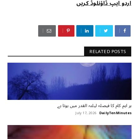
اردو ایپ ڈاؤنلوڈ کریں
RELATED POSTS
ہر اہم کام کا فیصلہ ‏لیلتہ القدر ‏میں ‏ہوتا ‏ہے
July 17, 2026
DailyTenMinutes