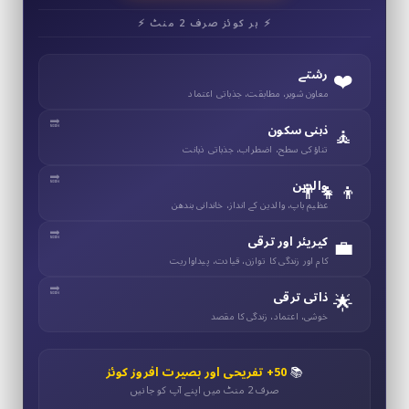
⚡ ہر کوئز صرف 2 منٹ ⚡
❤️
رشتے
معاون شوہر، مطابقت، جذباتی اعتماد
🧘
ذہنی سکون
تناؤ کی سطح، اضطراب، جذباتی ذہانت
👨‍👧‍👦
والدین
عظیم باپ، والدین کے انداز، خاندانی بندھن
💼
کیریئر اور ترقی
کام اور زندگی کا توازن، قیادت، پیداواریت
🌟
ذاتی ترقی
خوشی، اعتماد، زندگی کا مقصد
📚
50+ تفریحی اور بصیرت افروز کوئز
صرف 2 منٹ میں اپنے آپ کو جانیں