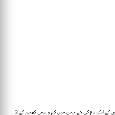
سعودی عرب کے شہر "القصیم" میں واقع کھجوروں کے ایک باغ کی ھے جِس میں کم و بیش کھجور کے 2