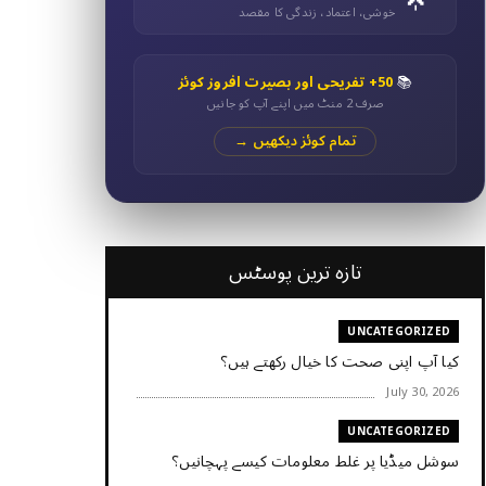
خوشی، اعتماد، زندگی کا مقصد
📚
50+ تفریحی اور بصیرت افروز کوئز
صرف 2 منٹ میں اپنے آپ کو جانیں
تمام کوئز دیکھیں →
تازہ ترین پوسٹس
UNCATEGORIZED
کیا آپ اپنی صحت کا خیال رکھتے ہیں؟
July 30, 2026
UNCATEGORIZED
سوشل میڈیا پر غلط معلومات کیسے پہچانیں؟