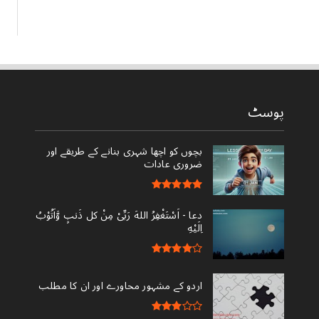
پوسٹ
بچوں کو اچھا شہری بنانے کے طریقے اور
ضروری عادات
دعا - ‎اَسْتَغْفِرُ اللهَ رَبِّىْ مِنْ کل ذَنبٍ وَّاَتُوْبُ
اِلَيْهِ
اردو کے مشہور محاورے اور ان کا مطلب