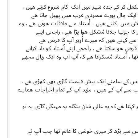
مکمل کر کے جدہ شہر میں ایک کام شروع کرتے ھیں ،
ش میں نِکلتے ھیں ، اُستاد سے ملاقات ھوتی ھے ، وہ
ا چولہا جلانا مُشکل ھوا پڑا ھے ، راجحی اپنے
رض ھو سکتا ھے ، راجحی اپنے اُستاد کو یاد کراتے
ے مجھے 1 ریال اِنعام دِیا تھا ، اُستاد مُسکراتا ھے کہ آپ اب وہ ایک ریال مجھے
 جِس کے سامنے ایک بیش قیمت گاڑی بھی کھڑی ھے ،
ی اب سے آپ کے ھیں ، مزید آپ کے تمام اخراجات ھمارے
کہتا ھے کہ یہ عالی شان بنگلہ یہ مہنگی گاڑی یہ تو
 سے بڑھ کر میری خوشی کا عالم تھا جب آپ نے