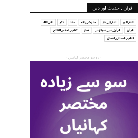
قرآن , حدیث اور دین
الله_اکبر
الله_کے_نام
حدیث_پاک
دعا
ذکر
ذکر_الله
قرآن
قرآن_سے_سیکھئے
نماز
کتاب_تحفہ_النکاح
کتاب_فضائل_اعمال
- دو سو مختصر کہانیاں -