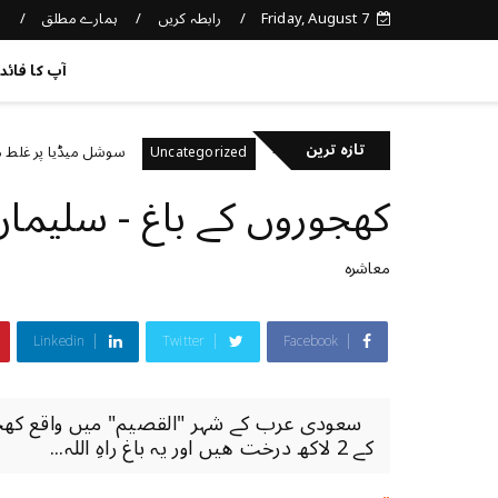
Friday, August 7
رابطہ کریں
ہمارے مطلق
د
کچھ نیا جانیں
آپ کا فائد
تازہ ترین
صحت کا خیال رکھتے ہیں؟
سوشل میڈیا پر غلط معلومات 
Uncategorized
کھجوروں کے باغ - سلیمان
معاشرہ
Linkedin
Twitter
Facebook
سعودی عرب کے شہر "القصیم" میں واقع کھجو
کے 2 لاکھ درخت ھیں اور یہ باغ راہِ اللہ...