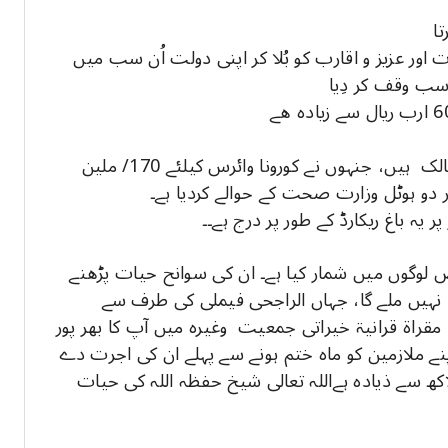
ے بچوں ، بیگمات اور عزیز و اقارب کو بُلا کر اپنی دولت اُن سب میں
یہ سعودی الوطنیہ کمپنی اور الراجحی بینک کے مالک ہیں، جنہوں نے کورونا وائرس کیلئے 170/ ملین
در دو ہوٹل وزارت صحت کے حوالے کردیا ہے۔
 باغ ریکارڈ کے طور پر درج ہے۔۔
 لوگوں میں شمار کیا ہے۔ ان کی سوانح حیات پڑھنے
 نہیں ملے گا، جہاں الراجحی فیملی کی طرف سے
مقراۃ قرانيۃ خیراتی جمعیت وغیرہ میں آپ کا بھر پور
پنے ملازمین کو ماہ ختم ہونے سے پہلے ان کی اجرت دے
 ملازمین کی تعداد ۱۵۰۰۰۰۰ ڈیڑہ لاکھ سے ذیادہ ہےاللہ تعالی شیخ حفظہ اللہ کی حیات