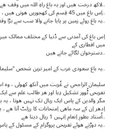
لاکھ درخت ھیں اور یہ باغ راہِ اللہ میں وقف ھے..
اِس باغ میں 45 قِسم کی کھجوریں ھوتی ھیں ، یہاں کی سالانہ پیداوار 10 ھزار ٹن کھجور ھے..
یہ باغ روئے زمین پر پایا جانے والا سب سے بڑا وقف ھے..
اِس باغ کی آمدنی سے دُنیا کے مختلف ممالک میں
میں افطاری کے
دسترخوان لگائے جاتے ھیں..
یہ باغ سعودی عرب کے امیر ترین شخص "سلیمان الراجحي" نے اللہ کی راہ میں وقف کِیا ھے..
سلیمان الراجحي نے غُربت میں آنکھ کھولی ، وہ ا
تفریحی ٹُوور تشکیل دِیا اور ھر طالب علم سے ایک 
مگر والدین کے پاس ایک ریال تک نہیں ھوتا ، یہ بہت
اِدھر اِن کے سہ ماھی اِمتحانات کا رزلٹ آتا ھے 
اُستاد بطورِ اِنعام اِنہیں 1 ریال دیتا ھے..
یہ دوڑتے ھوئے تفریحی پروگرام کے مسئول کے پاس جاتے ھیں اور 1 ریال جمع کراتے ھیں..