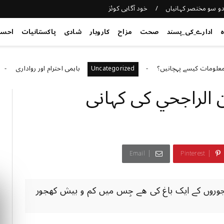
و سو مختصر کہانیاں
خود آگاہی کوئز
ہ
ادارے_کی_پسند
صحت
مزاح
کاروبار
شادی
پاکستانیات
احس
کیسے پہچانیں؟
باہمی احترام اور رواداری
orized
Uncategorized
 الراجحي کی کہانی
Email
Pinterest
روں کے ایک باغ کی ھے جِس میں کم و بیش کھجور