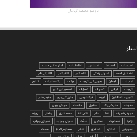
دو سو مختصر کہانیاں
لیبلز
احتساب
احتیاط
احساس
اخلاقیات
ادارے_کی_پسند
اشفاق احمد
اصول زندگی
اللہ اکبر
الله_اکبر
الله_کے_نام
اہم بات
ایمان
بچوں_کی_تربیت
برکت
پاکستانیات
تبليغ
تربیت
ترقی
تصوف
تصوّف
تفسیرابن کثیر
تنبیہہ الغافلین
توبہ
ٹیکنالوجی
جان_کے_جیو
جنید_طاہر
حدیث
حدیث_پاک
حقوق
حکمت
خوش رہیں
درود_شریف
دعا
ذکر
ذکر_الله
ذمہ داری
رشتے
روزہ
زکوٰۃ
سخاوت
سکون
سنّت
سوال جواب
سوال_جواب
سوچئیے
شادی
شاعری
شکر
صحابہ_اکرام
صحت