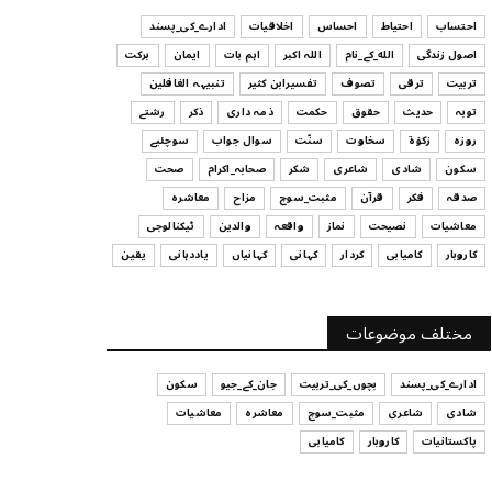
ہیں
احتساب
احتیاط
احساس
اخلاقیات
ادارے_کی_پسند
July 29, 2026
اصول زندگی
الله_کے_نام
اللہ اکبر
اہم بات
ایمان
برکت
UNCATEGORIZED
تربیت
ترقی
تصوف
تفسیرابن کثیر
تنبیہہ الغافلین
اس وقت آپ کا موڈ کیسا ہے؟
توبہ
حدیث
حقوق
حکمت
ذمہ داری
ذکر
رشتے
July 29, 2026
روزہ
زکوٰۃ
سخاوت
سنّت
سوال جواب
سوچئیے
سکون
شادی
شاعری
شکر
صحابہ_اکرام
صحت
UNCATEGORIZED
صدقہ
فکر
قرآن
مثبت_سوچ
مزاح
معاشرہ
قرض لینے اور دینے میں ہوشیاری
معاشیات
نصیحت
نماز
واقعہ
والدین
ٹیکنالوجی
July 29, 2026
کاروبار
کامیابی
کردار
کہانی
کہانیاں
یاددہانی
یقین
UNCATEGORIZED
آپ کا فیصلہ کرنے کا انداز
مختلف موضوعات
July 29, 2026
ادارے_کی_پسند
بچوں_کی_تربیت
جان_کے_جیو
سکون
شادی
شاعری
مثبت_سوچ
معاشرہ
معاشیات
پاکستانیات
کاروبار
کامیابی