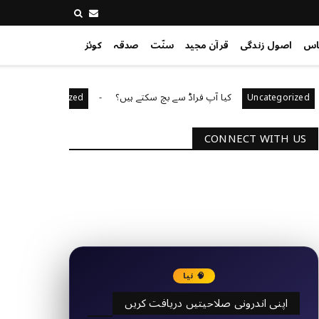
اس
اصول زندگی
قرآن مجید
سنّت
صدقہ
کوئز
کیا آپ فراڈ سے بچ سکتے ہیں؟
آپ کا قیادت
Uncategorized
Uncateg
CONNECT WITH US
2340
Followers
3290
Followers
🧠 نیا
اپنی اندرونی صلاحیتیں دریافت کریں