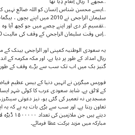
مجھے 1 ریال اِنعام دِیا تھا..
ایسے محسن شناس اِنسان کو اللہ ضائع نہیں کرتا..
سلیمان الراجحی نے 2010 میں اپن
تقسیم کر دی اور اپنے حِصے میں جو کچھ آیا وہ سب وقف کر دِیا..
اِس وقت سلیمان الراجحي کے وقف کی مالیت 60 ارب ریال سے زیادہ ھے..
ریال امداد کے طور پر دیا ہے، اور مکہ مکرمہ کے ان
گنیز بک میں اب تک سب سے بڑے وقف کے طور پر یہ
فوربس میگزین نے انہیں دنیا کے بیس عظیم فیاض
کے لائق ہے۔ شاید سعودی عرب کا کوئی شہر ایسا
مسجدیں نہ تعمیر کی گئی ہو، نیز دعوتی سینٹرز، 
تعاون رہتا ہے۔ اور سب سے بڑی بات یہ ہے کہ یہ ا
دیتے ہیں جن
مبارکہ میں مزید برکت عطا فرمائے۔