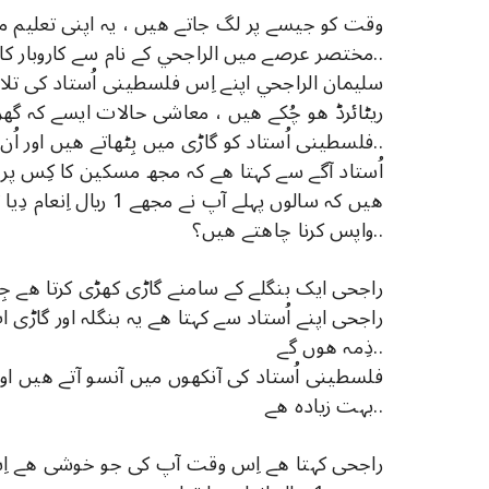
وقت کو جیسے پر لگ جاتے ھیں ، یہ اپنی تعلیم 
مختصر عرصے میں الراجحي کے نام سے کاروبار کا ایک جال پورے سعودی عرب میں پھیل جاتا ھے..
سلیمان الراجحي اپنے اِس فلسطینی اُستاد کی تلا
ریٹائرڈ ھو چُکے ھیں ، معاشی حالات ایسے کہ گھر ک
فلسطینی اُستاد کو گاڑی میں بِٹھاتے ھیں اور اُن سے کہتے ھیں کہ میرے اُوپر آپ کا قرض ھے..
اُستاد آگے سے کہتا ھے کہ مجھ مسکین کا کِس پر ق
ھیں کہ سالوں پہلے آپ ن
واپس کرنا چاھتے ھیں؟..
راجحی ایک بنگلے کے سامنے گاڑی کھڑی کرتا ھے
راجحی اپنے اُستاد سے کہتا ھے یہ بنگلہ اور گاڑ
ذِمہ ھوں گے..
فلسطینی اُستاد کی آنکھوں میں آنسو آتے ھیں اور 
بہت زیادہ ھے..
راجحی کہتا ھے اِس وقت آپ کی جو خوشی ھے اِس