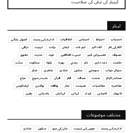
کیریئر کی ترقی کی صلاحیت
July 29, 2026
UNCATEGORIZED
لیبلز
کیا آپ اپنے باس کو مؤثر طریقے سے منظم کر رہے ہیں
July 29, 2026
احتساب
احتیاط
احساس
اخلاقیات
ادارے_کی_پسند
اصول زندگی
الله_کے_نام
اللہ اکبر
اہم بات
ایمان
برکت
تربیت
ترقی
UNCATEGORIZED
تصوف
تفسیرابن کثیر
تنبیہہ الغافلین
توبہ
حدیث
حقوق
اس وقت آپ کا موڈ کیسا ہے؟
حکمت
ذمہ داری
ذکر
رشتے
روزہ
زکوٰۃ
سخاوت
سنّت
July 29, 2026
سوال جواب
سوچئیے
سکون
شادی
شاعری
شکر
UNCATEGORIZED
صحابہ_اکرام
صحت
صدقہ
فکر
قرآن
مثبت_سوچ
مزاح
قرض لینے اور دینے میں ہوشیاری
معاشرہ
معاشیات
نصیحت
نماز
واقعہ
والدین
ٹیکنالوجی
July 29, 2026
کاروبار
کامیابی
کردار
کہانی
کہانیاں
یاددہانی
یقین
UNCATEGORIZED
آپ کا فیصلہ کرنے کا انداز
مختلف موضوعات
July 29, 2026
ادارے_کی_پسند
بچوں_کی_تربیت
جان_کے_جیو
سکون
شادی