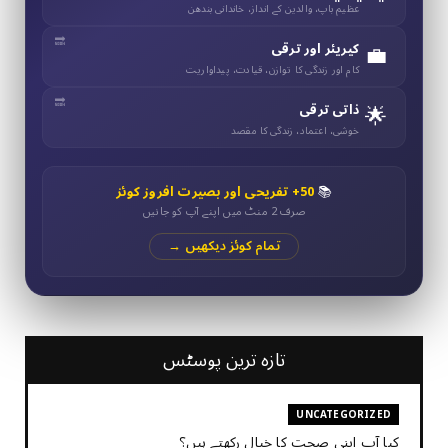
عظیم باپ، والدین کے انداز، خاندانی بندھن
💼
کیریئر اور ترقی
کام اور زندگی کا توازن، قیادت، پیداواریت
🌟
ذاتی ترقی
خوشی، اعتماد، زندگی کا مقصد
📚
50+ تفریحی اور بصیرت افروز کوئز
صرف 2 منٹ میں اپنے آپ کو جانیں
تمام کوئز دیکھیں →
تازہ ترین پوسٹس
UNCATEGORIZED
کیا آپ اپنی صحت کا خیال رکھتے ہیں؟