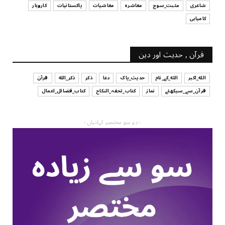
شاعری
مثبت_سوچ
معاشرہ
معاشیات
پاکستانیات
کاروبار
کامیابی
قرآن , حدیث اور دین
الله_اکبر
الله_کے_نام
حدیث_پاک
دعا
ذکر
ذکر_الله
قرآن
قرآن_سے_سیکھئے
نماز
کتاب_تحفہ_النکاح
کتاب_فضائل_اعمال
- دو سو مختصر کہانیاں -