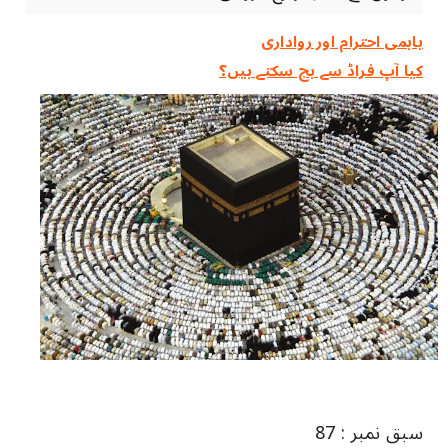
باہمی احترام اور رواداری
کیا آپ فراڈ سے بچ سکتے ہیں؟
سبق نمبر : 87