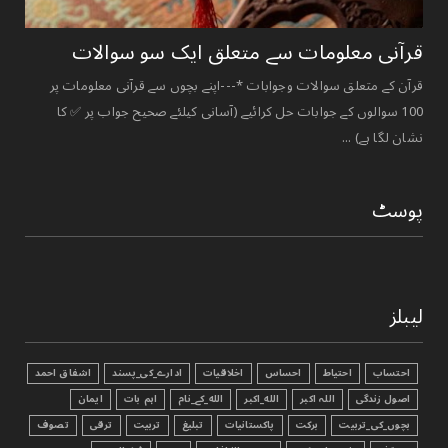
قرآنی ‏معلومات ‏سے ‏متعلق ‏ایک ‏سو ‏سوالات ‏
قرآن کے متعلق سوالات وجوابات *---اپنے بچوں سے قرآنی معلومات پر
100 سوالوں کے جوابات حل کرائیے (آسانی کیلئے صحیح جواب پر ✅ کا
نشان لگا ہے) ...
پوسٹ
لیبلز
احتساب
احتیاط
احساس
اخلاقیات
ادارے_کی_پسند
اشفاق احمد
اصول زندگی
اللہ اکبر
الله_اکبر
الله_کے_نام
اہم بات
ایمان
بچوں_کی_تربیت
برکت
پاکستانیات
تبليغ
تربیت
ترقی
تصوف