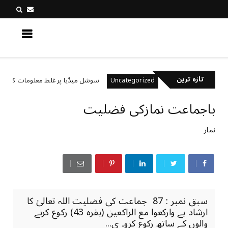
کچھ نیا جانیں
تازہ ترین
رکھتے ہیں؟
سوشل میڈیا پر غلط معلومات کیسے پہچانی
Uncategorized
باجماعت نمازکی فضلیت
نماز
سبق نمبر : 87 جماعت کی فضلیت اللہ تعالیٰ کا
ارشاد ہے وارکعوا مع الراکعین (بقرہ 43) رکوع کرنے
والوں کے ساتھ رکوع کرو۔ ی...