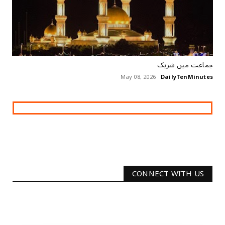
جماعت میں شریک
May 08, 2026
DailyTenMinutes
CONNECT WITH US
2340
Followers
3290
Followers