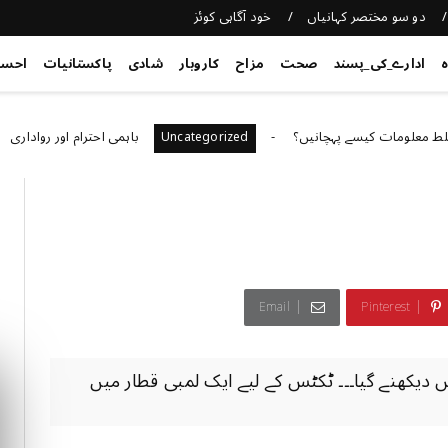
دو سو مختصر کہانیاں
خود آگاہی کوئز
ہ
ادارے_کی_پسند
صحت
مزاح
کاروبار
شادی
پاکستانیات
احس
مات کیسے پہچانیں؟
باہمی احترام اور رواداری
ed
Uncategorized
Email
Pinterest
دیکھنے گیا۔۔۔ ٹکٹس کے لیے ایک لمبی قطار میں