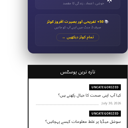
خوشی، اعتماد، زندگی کا مقصد
📚
50+ تفریحی اور بصیرت افروز کوئز
صرف 2 منٹ میں اپنے آپ کو جانیں
تمام کوئز دیکھیں →
تازہ ترین پوسٹس
UNCATEGORIZED
کیا آپ اپنی صحت کا خیال رکھتے ہیں؟
July 30, 2026
UNCATEGORIZED
سوشل میڈیا پر غلط معلومات کیسے پہچانیں؟