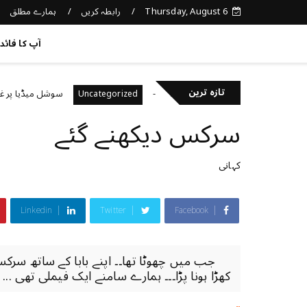
Thursday, August 6
رابطہ کریں
ہمارے مطلق
کچھ نیا جانیں
آپ کا فائد
تازہ ترین
نی صحت کا خیال رکھتے ہیں؟
سوشل میڈیا پر غلط معلو
Uncategorized
سرکس دیکھنے گئے
کہانی
Linkedin
Twitter
Facebook
جب میں چھوٹا تھا۔۔ اپنے بابا کے ساتھ سرکس 
کھڑا ہونا پڑا۔۔۔ ہمارے سامنے ایک فیملی تھی ...