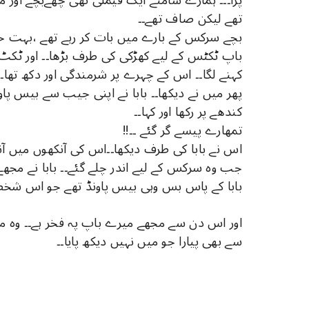
تھے لیکن صاف تھے۔۔
بچے سرکس کے بارے میں بات کر رہے تھے ،بہت خو
باپ ٹکٹس کے لیے کھڑکی کی طرف بڑھا۔۔ اور ٹکٹ
کہنے لگا۔۔ اس کے چہرے پر شرمندگی اور دکھ تھا۔۔
پھر میں نے دیکھا۔۔ بابا نے اپنی جیب سے بیس پاون
کندھے پر رکھا اور کہا۔۔
تمھارے پیسے گر گئے ۔۔!!
اس نے بابا کی طرف دیکھا۔۔اس کی آنکھوں میں آنسو
جب وہ سرکس کے لیے اندر چلے گئے۔۔ بابا نے مجھے 
بابا کے پاس بس وہی بیس پاونڈ تھے جو اس شخص
اور اس دن سے مجھے میرے باپ پہ فخر ہے۔۔ وہ م
سے بھی پیارا جو میں نہیں دیکھ پایا۔۔