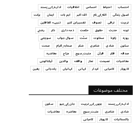
ہیں
احتساب
احتیاط
احساس
اخلاقیات
ادارے_کی_پسند
July 29, 2026
اصول زندگی
الله_کے_نام
اللہ اکبر
اہم بات
ایمان
برکت
UNCATEGORIZED
تربیت
ترقی
تصوف
تفسیرابن کثیر
تنبیہہ الغافلین
اس وقت آپ کا موڈ کیسا ہے؟
توبہ
حدیث
حقوق
حکمت
ذمہ داری
ذکر
رشتے
July 29, 2026
روزہ
زکوٰۃ
سخاوت
سنّت
سوال جواب
سوچئیے
سکون
شادی
شاعری
شکر
صحابہ_اکرام
صحت
UNCATEGORIZED
صدقہ
فکر
قرآن
مثبت_سوچ
مزاح
معاشرہ
قرض لینے اور دینے میں ہوشیاری
معاشیات
نصیحت
نماز
واقعہ
والدین
ٹیکنالوجی
July 29, 2026
کاروبار
کامیابی
کردار
کہانی
کہانیاں
یاددہانی
یقین
UNCATEGORIZED
آپ کا فیصلہ کرنے کا انداز
مختلف موضوعات
July 29, 2026
ادارے_کی_پسند
بچوں_کی_تربیت
جان_کے_جیو
سکون
شادی
شاعری
مثبت_سوچ
معاشرہ
معاشیات
پاکستانیات
کاروبار
کامیابی