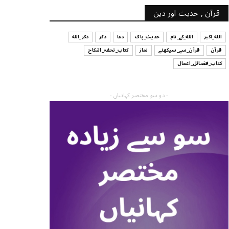
قرآن , حدیث اور دین
الله_اکبر
الله_کے_نام
حدیث_پاک
دعا
ذکر
ذکر_الله
قرآن
قرآن_سے_سیکھئے
نماز
کتاب_تحفہ_النکاح
کتاب_فضائل_اعمال
- دو سو مختصر کہانیاں -