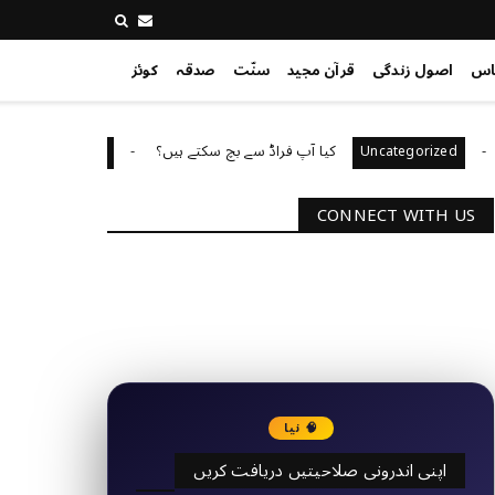
اس
اصول زندگی
قرآن مجید
سنّت
صدقہ
کوئز
کیا آپ فراڈ سے بچ سکتے ہیں؟
آپ کا 
Uncategorized
Uncategoriz
CONNECT WITH US
2340
Followers
3290
Followers
🧠 نیا
اپنی اندرونی صلاحیتیں دریافت کریں