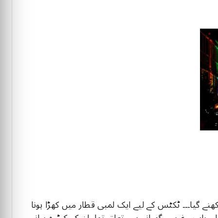
نے گیا۔۔۔ ٹکٹس کے لیے ایک لمبی قطار میں کھڑا ہونا
ں باپ۔۔ غریب گھرانے سے تعلق تھا۔۔ان کے کپڑے پرانے