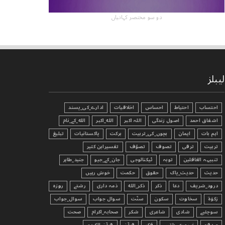
دو سو مختصر کہانیاں
لیبلز
احتساب
احتیاط
احساس
اخلاقیات
ادارے_کی_پسند
اشفاق احمد
اصول زندگی
اللہ اکبر
الله_اکبر
الله_کے_نام
اہم بات
ایمان
بچوں_کی_تربیت
برکت
پاکستانیات
تبليغ
تربیت
ترقی
تصوف
تصوّف
تفسیرابن کثیر
تنبیہہ الغافلین
توبہ
ٹیکنالوجی
جان_کے_جیو
جنید_طاہر
حدیث
حدیث_پاک
حقوق
حکمت
خوش رہیں
درود_شریف
دعا
ذکر
ذکر_الله
ذمہ داری
رشتے
روزہ
زکوٰۃ
سخاوت
سکون
سنّت
سوال جواب
سوال_جواب
سوچئیے
شادی
شاعری
شکر
صحابہ_اکرام
صحت