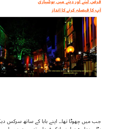
قرض لینے اور دینے میں ہوشیاری
آپ کا فیصلہ کرنے کا انداز
جب میں چھوٹا تھا۔۔ اپنے بابا کے ساتھ سرکس دیکھ
پڑا۔۔۔ ہمارے سامنے ایک فیملی تھی چھےبچے اور ما