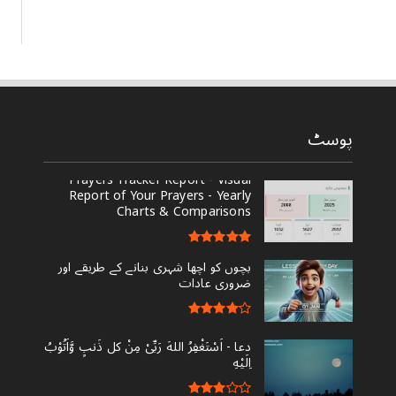
پوسٹ
Prayers Tracker Report - Visual
Report of Your Prayers - Yearly
Charts & Comparisons
بچوں کو اچھا شہری بنانے کے طریقے اور
ضروری عادات
دعا - ‎اَسْتَغْفِرُ اللهَ رَبِّىْ مِنْ کل ذَنبٍ وَّاَتُوْبُ
اِلَيْهِ