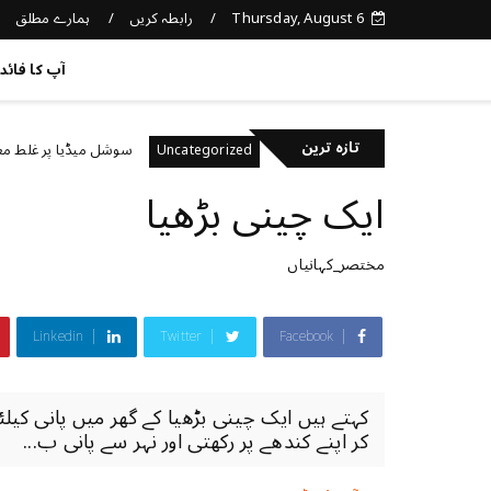
Thursday, August 6
رابطہ کریں
ہمارے مطلق
کچھ نیا جانیں
آپ کا فائد
تازہ ترین
حت کا خیال رکھتے ہیں؟
سوشل میڈیا پر غلط معلومات ک
Uncategorized
ایک چینی بڑھیا
مختصر_کہانیاں
Linkedin
Twitter
Facebook
کہتے ہیں ایک چینی بڑھیا کے گھر میں پانی کیلئے
کر اپنے کندھے پر رکھتی اور نہر سے پانی ب...