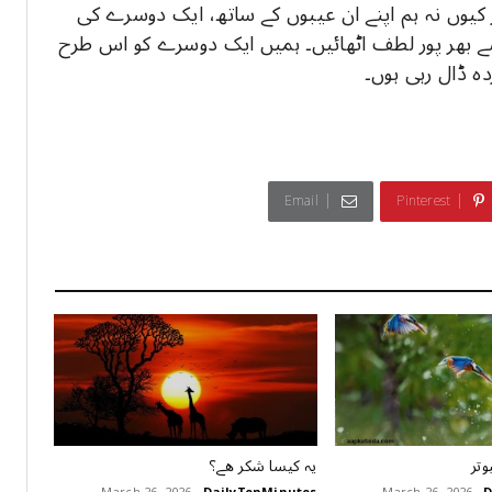
کیوں نہ ہم اپنے ان عیبوں کے ساتھ، ایک دوسرے کی
 سے بھر پور لطف اٹھائیں۔ ہمیں ایک دوسرے کو اس طرح
دہ ڈال رہی ہوں۔
Email
Pinterest
وتر
ﯾﮧ ﮐﯿﺴﺎ ﺷﮑﺮ ﮬﮯ؟