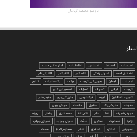
دو سو مختصر کہانیاں
لیبلز
احتساب
احتیاط
احساس
اخلاقیات
ادارے_کی_پسند
اشفاق احمد
اصول زندگی
اللہ اکبر
الله_اکبر
الله_کے_نام
اہم بات
ایمان
بچوں_کی_تربیت
برکت
پاکستانیات
تبليغ
تربیت
ترقی
تصوف
تصوّف
تفسیرابن کثیر
تنبیہہ الغافلین
توبہ
ٹیکنالوجی
جان_کے_جیو
جنید_طاہر
حدیث
حدیث_پاک
حقوق
حکمت
خوش رہیں
درود_شریف
دعا
ذکر
ذکر_الله
ذمہ داری
رشتے
روزہ
زکوٰۃ
سخاوت
سکون
سنّت
سوال جواب
سوال_جواب
سوچئیے
شادی
شاعری
شکر
صحابہ_اکرام
صحت