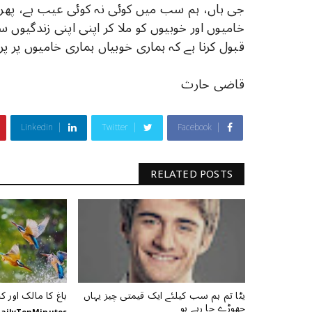
جی ہاں، ہم سب میں کوئی نہ کوئی عیب ہے، پھر 
خامیوں اور خوبیوں کو ملا کر اپنی اپنی زندگیوں
قبول کرنا ہے کہ ہماری خوبیاں ہماری خامیوں پر پر
قاضی حارث
Linkedin
Twitter
Facebook
RELATED POSTS
یٹا تم ہم سب کیلئے ایک قیمتی چیز یہاں
باغ کا مالک اور کب
چھوڑے جا رہے ہو