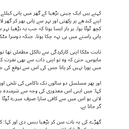
کہتے ہیں ایک چینی بڑھیا کے گھر میں پانی کیلئے د
اپنے کندھے پر رکھتی اور نہر سے پانی بھر کر گھر 
کچھ ٹوٹا ہوا۔ ہر بار ایسا ہوتا کہ جب یہ بڑھیا نہر
پانی راستے میں ہی بہہ چکا ہوتا۔ جبکہ دوسرا مٹکا پ
ثابت مٹکا اپنی کارکردگی سے بالکل مطمئن تھا تو ٹو
مایوس۔ حتیٰ کہ وہ تو اپنی ذات سے بھی نفرت کرنے 
میں پورا نہیں کر پاتا جس کی اس سے توقع کی جا
اور پھر مسلسل دو سالوں تک ناکامی کی تلخی اور
کہا: میں اپنی اس معذوری کی وجہ سے شرمندہ ہو
لاتی ہو اس میں سے کافی سارا صرف میرے ٹوٹا ہو
گر جاتا ہے۔
گھڑے کی یہ بات سن کر بڑھیا ہنس دی اور کہا: ک