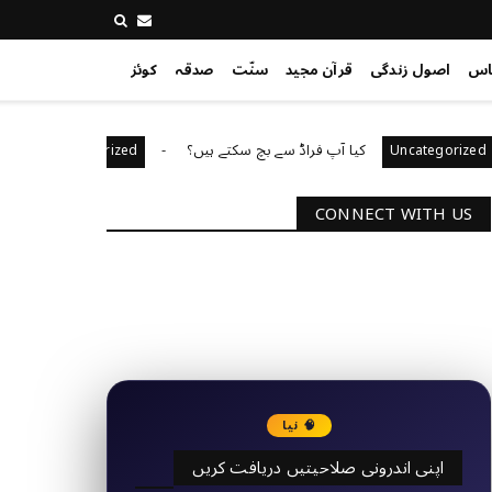
اس
اصول زندگی
قرآن مجید
سنّت
صدقہ
کوئز
کیا آپ فراڈ سے بچ سکتے ہیں؟
آپ کا قیادت 
Uncategorized
Uncateg
CONNECT WITH US
2340
Followers
3290
Followers
🧠 نیا
اپنی اندرونی صلاحیتیں دریافت کریں