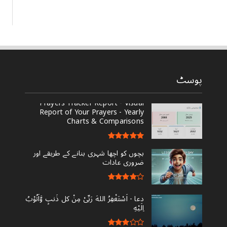
پوسٹ
Prayers Tracker Report - Visual
Report of Your Prayers - Yearly
Charts & Comparisons
بچوں کو اچھا شہری بنانے کے طریقے اور
ضروری عادات
دعا - ‎اَسْتَغْفِرُ اللهَ رَبِّىْ مِنْ کل ذَنبٍ وَّاَتُوْبُ
اِلَيْهِ