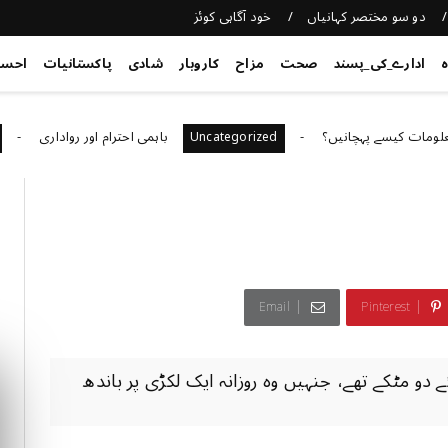
دو سو مختصر کہانیاں
خود آگاہی کوئز
ہ
ادارے_کی_پسند
صحت
مزاح
کاروبار
شادی
پاکستانیات
احس
یسے پہچانیں؟
باہمی احترام اور رواداری
orized
Uncategorized
Email
Pinterest
 دو مٹکے تھے، جنہیں وہ روزانہ ایک لکڑی پر باندھ