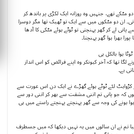
و مٹکے تھے، جنہیں وہ روزانہ ایک لکڑی پر باندھ کر
لاتی۔ ان دو مٹکوں میں سے ایک تو ٹھیک تھا مگر دوسرا
 سے پانی لے کر گھر پہنچتی تو ٹوٹے ہوئے مٹکی کا آدھا
ورا بھرا ہوا گھر پہنچتا۔
ٹا ہوا بالکل ہی
لگا تھا کہ آخر کیونکر وہ اپنے فرائض کو اس انداز
تی ہے۔
 کڑواہٹ لئے ٹوٹے ہوئے گھڑے نے ایک دن اس عورت سے
ں کہ جو پانی تم اتنی مشقت سے بھر کر اتنی دور سے
ا ہونے کی وجہ سے گھر پہنچتے پہنچتے راستے میں ہی
یا تم نے ان سالوں میں یہ نہیں دیکھا کہ میں جسطرف