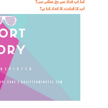
کیا آپ فراڈ سے بچ سکتے ہیں؟
آپ کا قیادت کا انداز کیا ہے؟