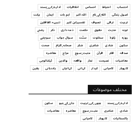
ہیں
احتساب
احتیاط
احساس
اخلاقیات
ادارے_کی_پسند
July 29, 2026
اصول زندگی
الله_کے_نام
اللہ اکبر
اہم بات
ایمان
برکت
UNCATEGORIZED
تربیت
ترقی
تصوف
تفسیرابن کثیر
تنبیہہ الغافلین
اس وقت آپ کا موڈ کیسا ہے؟
توبہ
حدیث
حقوق
حکمت
ذمہ داری
ذکر
رشتے
July 29, 2026
روزہ
زکوٰۃ
سخاوت
سنّت
سوال جواب
سوچئیے
سکون
شادی
شاعری
شکر
صحابہ_اکرام
صحت
UNCATEGORIZED
صدقہ
فکر
قرآن
مثبت_سوچ
مزاح
معاشرہ
قرض لینے اور دینے میں ہوشیاری
معاشیات
نصیحت
نماز
واقعہ
والدین
ٹیکنالوجی
July 29, 2026
کاروبار
کامیابی
کردار
کہانی
کہانیاں
یاددہانی
یقین
UNCATEGORIZED
آپ کا فیصلہ کرنے کا انداز
مختلف موضوعات
July 29, 2026
ادارے_کی_پسند
بچوں_کی_تربیت
جان_کے_جیو
سکون
شادی
شاعری
مثبت_سوچ
معاشرہ
معاشیات
پاکستانیات
کاروبار
کامیابی