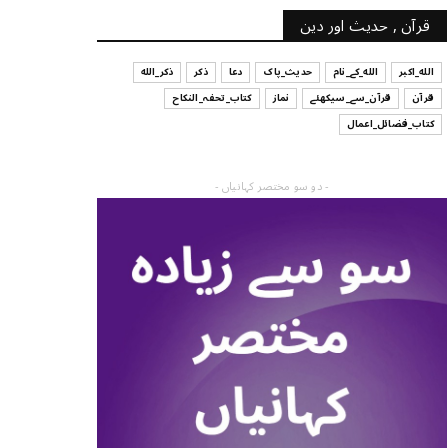
قرآن , حدیث اور دین
الله_اکبر
الله_کے_نام
حدیث_پاک
دعا
ذکر
ذکر_الله
قرآن
قرآن_سے_سیکھئے
نماز
کتاب_تحفہ_النکاح
کتاب_فضائل_اعمال
- دو سو مختصر کہانیاں -