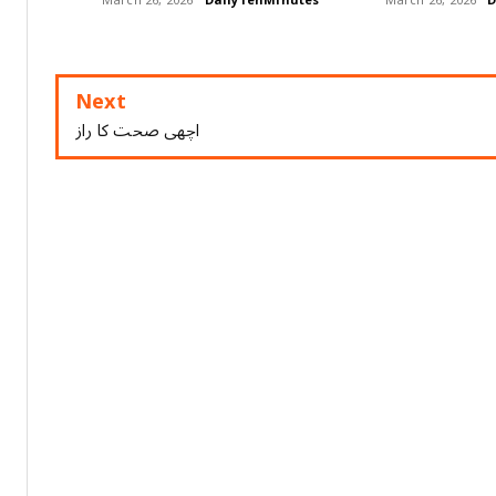
March 26, 2026
DailyTenMinutes
March 26, 2026
D
Next
اچھی صحت کا راز