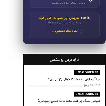
خوشی، اعتماد، زندگی کا مقصد
📚
50+ تفریحی اور بصیرت افروز کوئز
صرف 2 منٹ میں اپنے آپ کو جانیں
تمام کوئز دیکھیں →
تازہ ترین پوسٹس
UNCATEGORIZED
کیا آپ اپنی صحت کا خیال رکھتے ہیں؟
July 30, 2026
UNCATEGORIZED
سوشل میڈیا پر غلط معلومات کیسے پہچانیں؟