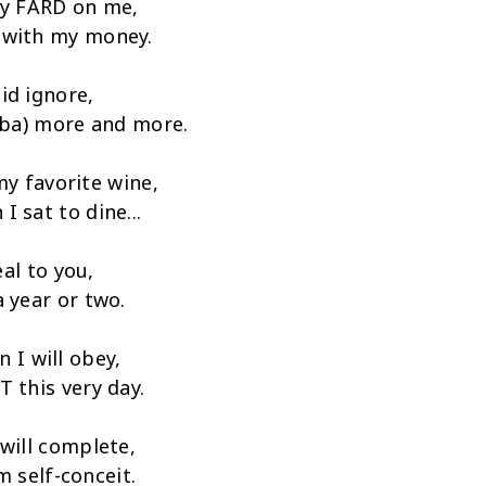
dy FARD on me,
 with my money.
did ignore,
iba) more and more.
y favorite wine,
I sat to dine...
al to you,
a year or two.
 I will obey,
T this very day.
 will complete,
 self-conceit.