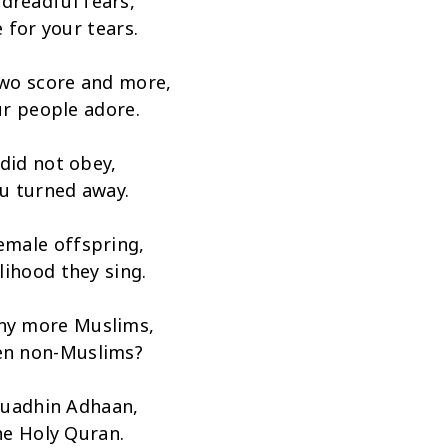
dreadful fears,
e for your tears.
 two score and more,
ur people adore.
did not obey,
u turned away.
female offspring,
elihood they sing.
ny more Muslims,
ren non-Muslims?
Muadhin Adhaan,
he Holy Quran.