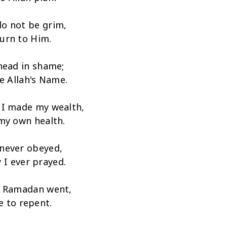
o not be grim,
urn to Him.
head in shame;
e Allah's Name.
 I made my wealth,
 my own health.
 never obeyed,
 I ever prayed.
 Ramadan went,
e to repent.