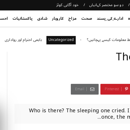
دو سو مختصر کہانیاں
خود آگاہی کوئز
ہ
ادارے_کی_پسند
صحت
مزاح
کاروبار
شادی
پاکستانیات
احس
ت کیسے پہچانیں؟
باہمی احترام اور رواداری
ized
Uncategorized
Th
Email
Pinterest
​​ Who is there? The sleeping one cried.
once, the m