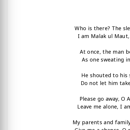
Who is there? The sle
I am Malak ul Maut,
At once, the man be
As one sweating in
He shouted to his 
Do not let him take
Please go away, O A
Leave me alone, I am
My parents and famil