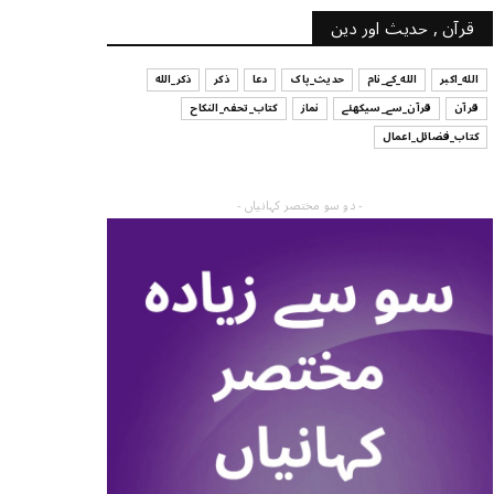
قرآن , حدیث اور دین
الله_اکبر
الله_کے_نام
حدیث_پاک
دعا
ذکر
ذکر_الله
قرآن
قرآن_سے_سیکھئے
نماز
کتاب_تحفہ_النکاح
کتاب_فضائل_اعمال
- دو سو مختصر کہانیاں -