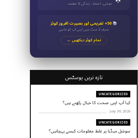
خوشی، اعتماد، زندگی کا مقصد
50+ تفریحی اور بصیرت افروز کوئز
📚
صرف 2 منٹ میں اپنے آپ کو جانیں
تمام کوئز دیکھیں →
تازہ ترین پوسٹس
UNCATEGORIZED
کیا آپ اپنی صحت کا خیال رکھتے ہیں؟
July 30, 2026
UNCATEGORIZED
سوشل میڈیا پر غلط معلومات کیسے پہچانیں؟