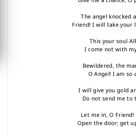
Give me a chance, O 
The angel knocked a
Friend! I will take your 
This your soul Al
I come not with my
Bewildered, the man
O Angel! I am so a
I will give you gold a
Do not send me to t
Let me in, O Friend!
Open the door; get u