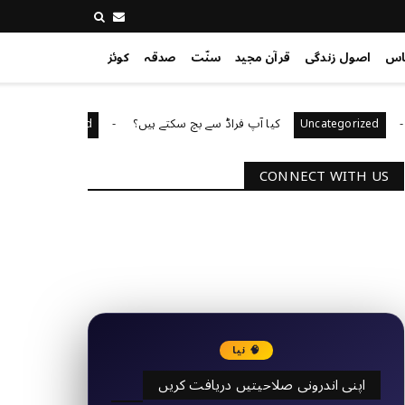
اس
اصول زندگی
قرآن مجید
سنّت
صدقہ
کوئز
کیا آپ فراڈ سے بچ سکتے ہیں؟
آپ کا قیا
Uncategorized
Uncategor
CONNECT WITH US
2340
Followers
3290
Followers
🧠 نیا
اپنی اندرونی صلاحیتیں دریافت کریں