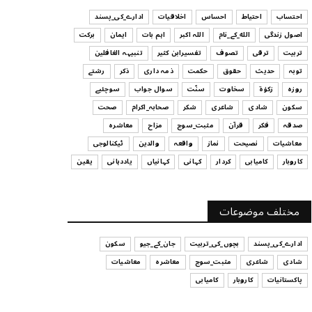
ہیں
احتساب
احتیاط
احساس
اخلاقیات
ادارے_کی_پسند
July 29, 2026
اصول زندگی
الله_کے_نام
اللہ اکبر
اہم بات
ایمان
برکت
UNCATEGORIZED
تربیت
ترقی
تصوف
تفسیرابن کثیر
تنبیہہ الغافلین
اس وقت آپ کا موڈ کیسا ہے؟
توبہ
حدیث
حقوق
حکمت
ذمہ داری
ذکر
رشتے
July 29, 2026
روزہ
زکوٰۃ
سخاوت
سنّت
سوال جواب
سوچئیے
سکون
شادی
شاعری
شکر
صحابہ_اکرام
صحت
UNCATEGORIZED
صدقہ
فکر
قرآن
مثبت_سوچ
مزاح
معاشرہ
قرض لینے اور دینے میں ہوشیاری
معاشیات
نصیحت
نماز
واقعہ
والدین
ٹیکنالوجی
July 29, 2026
کاروبار
کامیابی
کردار
کہانی
کہانیاں
یاددہانی
یقین
UNCATEGORIZED
آپ کا فیصلہ کرنے کا انداز
مختلف موضوعات
July 29, 2026
ادارے_کی_پسند
بچوں_کی_تربیت
جان_کے_جیو
سکون
شادی
شاعری
مثبت_سوچ
معاشرہ
معاشیات
پاکستانیات
کاروبار
کامیابی