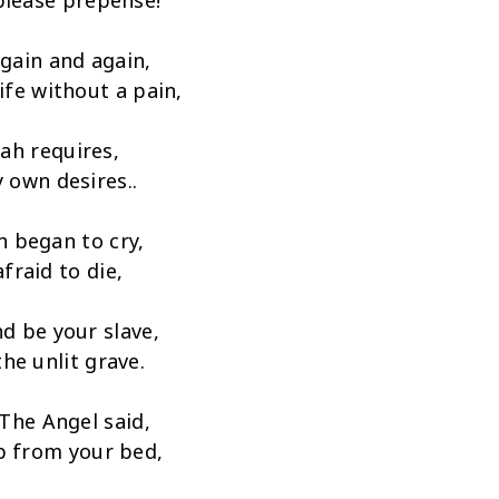
please prepense!
gain and again,
life without a pain,
lah requires,
 own desires..
 began to cry,
fraid to die,
nd be your slave,
he unlit grave.
 The Angel said,
p from your bed,