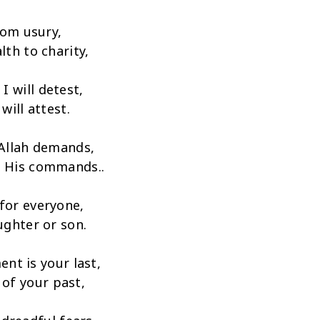
from usury,
lth to charity,
 will detest,
 will attest.
Allah demands,
t His commands..
for everyone,
ughter or son.
nt is your last,
of your past,