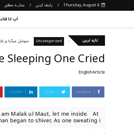
ہمارے مطلق
رابطہ کریں
Thursday, August 6
کچھ نیا جانیں
آپ کا فائد
تازہ ترین
 صحت کا خیال رکھتے ہیں؟
سوشل میڈیا پر غلط معلوما
Uncategorized
e Sleeping One Cried
EnglishArticle
Linkedin
Twitter
Facebook
 I am Malak ul Maut, let me inside. At
an began to shiver, As one sweating i...