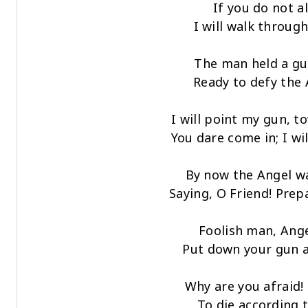
If you do not a
I will walk through 
The man held a gun
Ready to defy the 
I will point my gun, t
You dare come in; I wi
By now the Angel wa
Saying, O Friend! Prep
Foolish man, Ange
Put down your gun a
Why are you afraid!
To die according t