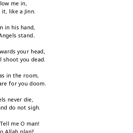
llow me in,
it, like a Jinn.
 in his hand,
Angels stand..
owards your head,
ll shoot you dead.
s in the room,
are for you doom.
ls never die,
nd do not sigh.
 Tell me O man!
o Allah plan?