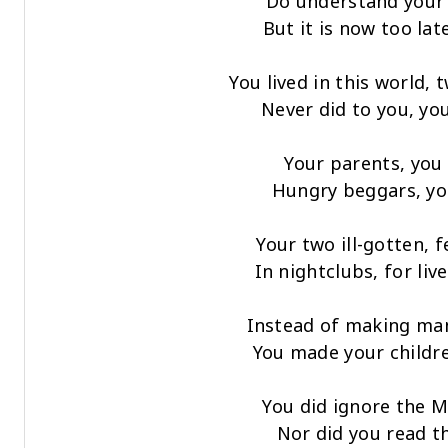
Do understand your 
But it is now too lat
You lived in this world,
Never did to you, yo
Your parents, you 
Hungry beggars, yo
Your two ill-gotten, 
In nightclubs, for liv
Instead of making ma
You made your child
You did ignore the 
Nor did you read t