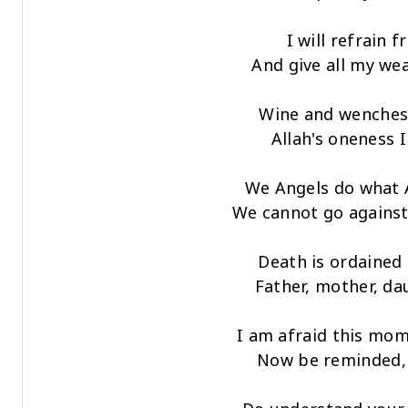
I will refrain 
And give all my wea
Wine and wenches I
Allah's oneness I
We Angels do what 
We cannot go agains
Death is ordained 
Father, mother, da
I am afraid this mome
Now be reminded, 