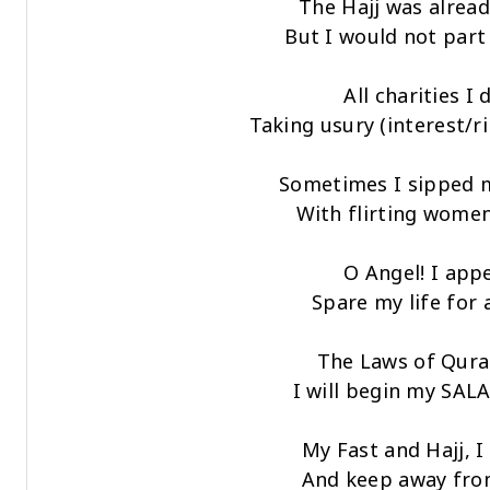
The Hajj was alrea
But I would not part
All charities I 
Taking usury (interest/r
Sometimes I sipped m
With flirting women 
O Angel! I appe
Spare my life for 
The Laws of Quran
I will begin my SALA
My Fast and Hajj, I
And keep away from