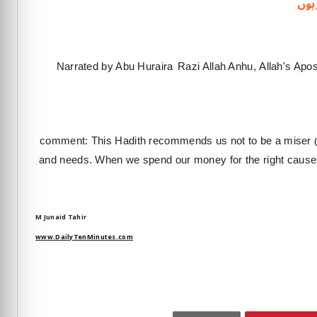
 ہوں
Narrated by Abu Huraira
Razi Allah Anhu,
Allah's Apo
comment: This Hadith recommends us not to be a miser
and needs. When we spend our money for the right causes
M Junaid Tahir
www.DailyTenMinutes.com