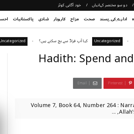
دو سو مختصر کہانیاں
خود آگاہی کوئز
ہ
ادارے_کی_پسند
صحت
مزاح
کاروبار
شادی
پاکستانیات
احس
کیا آپ فراڈ سے بچ سکتے ہیں؟
آپ ک
Uncategorized
Uncategorized
Hadith: Spend and 
Email
Pinterest
Volume 7, Book 64, Number 264 : Narr
Allah