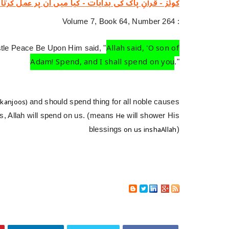
کوئز - قرآنِ پاک کی ہدایات - کیا میں ان پر عمل کرتا
Volume 7, Book 64, Number 264 :
Allah said, 'O son of
stle Peace
Be
Upon
Him
said, "
Adam! Spend, and I shall spend on you
."
(kanjoos)
and should spend thing for all noble causes
He
, Allah will spend on us. (means
will shower His
on us inshaAllah
blessings
)