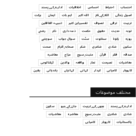
ہیں
احتساب
احتیاط
احساس
اخلاقیات
ادارے_کی_پسند
July 29, 2026
اصول زندگی
الله_کے_نام
اللہ اکبر
اہم بات
ایمان
برکت
UNCATEGORIZED
تربیت
ترقی
تصوف
تفسیرابن کثیر
تنبیہہ الغافلین
اس وقت آپ کا موڈ کیسا ہے؟
توبہ
حدیث
حقوق
حکمت
ذمہ داری
ذکر
رشتے
July 29, 2026
روزہ
زکوٰۃ
سخاوت
سنّت
سوال جواب
سوچئیے
سکون
شادی
شاعری
شکر
صحابہ_اکرام
صحت
UNCATEGORIZED
صدقہ
فکر
قرآن
مثبت_سوچ
مزاح
معاشرہ
قرض لینے اور دینے میں ہوشیاری
معاشیات
نصیحت
نماز
واقعہ
والدین
ٹیکنالوجی
July 29, 2026
کاروبار
کامیابی
کردار
کہانی
کہانیاں
یاددہانی
یقین
UNCATEGORIZED
آپ کا فیصلہ کرنے کا انداز
مختلف موضوعات
July 29, 2026
ادارے_کی_پسند
بچوں_کی_تربیت
جان_کے_جیو
سکون
شادی
شاعری
مثبت_سوچ
معاشرہ
معاشیات
پاکستانیات
کاروبار
کامیابی