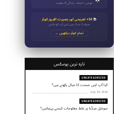
خوشی، اعتماد، زندگی کا مقصد
📚
50+ تفریحی اور بصیرت افروز کوئز
صرف 2 منٹ میں اپنے آپ کو جانیں
تمام کوئز دیکھیں →
تازہ ترین پوسٹس
UNCATEGORIZED
کیا آپ اپنی صحت کا خیال رکھتے ہیں؟
July 30, 2026
UNCATEGORIZED
سوشل میڈیا پر غلط معلومات کیسے پہچانیں؟