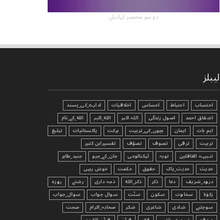
دو سو مختصر کہانیاں
لیبلز
احتساب
احتیاط
احساس
اخلاقیات
ادارے_کی_پسند
اشفاق احمد
اصول زندگی
اللہ اکبر
الله_اکبر
الله_کے_نام
اہم بات
ایمان
بچوں_کی_تربیت
برکت
پاکستانیات
تبليغ
تربیت
ترقی
تصوف
تصوّف
تفسیرابن کثیر
تنبیہہ الغافلین
توبہ
ٹیکنالوجی
جان_کے_جیو
جنید_طاہر
حدیث
حدیث_پاک
حقوق
حکمت
خوش رہیں
درود_شریف
دعا
ذکر
ذکر_الله
ذمہ داری
رشتے
روزہ
زکوٰۃ
سخاوت
سکون
سنّت
سوال جواب
سوال_جواب
سوچئیے
شادی
شاعری
شکر
صحابہ_اکرام
صحت