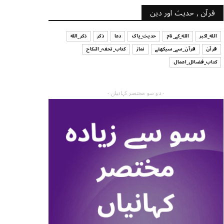
قرآن , حدیث اور دین
الله_اکبر
الله_کے_نام
حدیث_پاک
دعا
ذکر
ذکر_الله
قرآن
قرآن_سے_سیکھئے
نماز
کتاب_تحفہ_النکاح
کتاب_فضائل_اعمال
- دو سو مختصر کہانیاں -