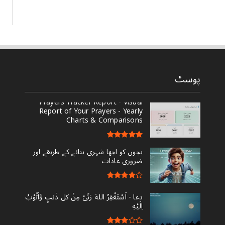
پوسٹ
Prayers Tracker Report - Visual
Report of Your Prayers - Yearly
Charts & Comparisons
بچوں کو اچھا شہری بنانے کے طریقے اور
ضروری عادات
دعا - ‎اَسْتَغْفِرُ اللهَ رَبِّىْ مِنْ کل ذَنبٍ وَّاَتُوْبُ
اِلَيْهِ