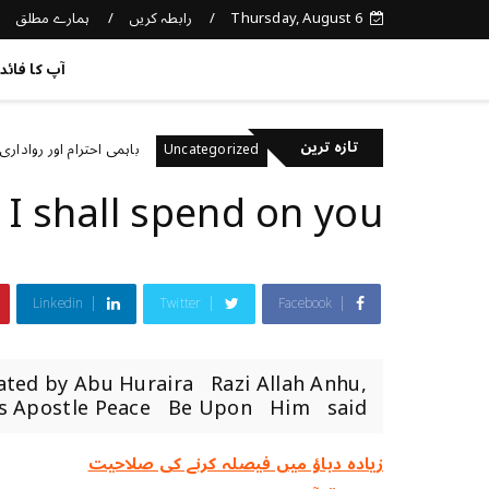
Thursday, August 6
رابطہ کریں
ہمارے مطلق
کچھ نیا جانیں
آپ کا فائد
تازہ ترین
لومات کیسے پہچانیں؟
باہمی احترام اور رواداری
Uncategorized
I shall spend on you
Linkedin
Twitter
Facebook
ated by Abu Huraira Razi Allah Anhu,
's Apostle Peace Be Upon Him said, ...
زیادہ دباؤ میں فیصلہ کرنے کی صلاحیت