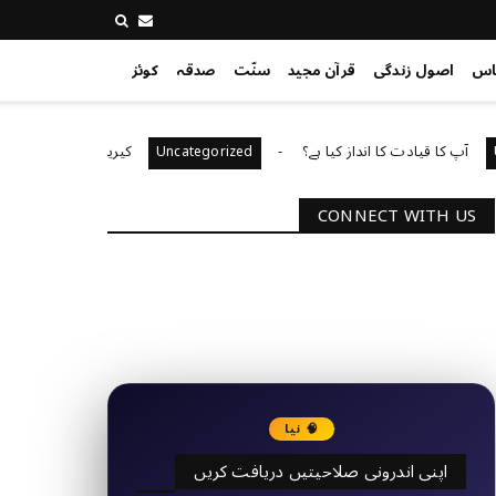
اس
اصول زندگی
قرآن مجید
سنّت
صدقہ
کوئز
ا قیادت کا انداز کیا ہے؟
کیریئر کی ترقی کی صلاحیت
Uncategorized
CONNECT WITH US
2340
Followers
3290
Followers
🧠 نیا
اپنی اندرونی صلاحیتیں دریافت کریں