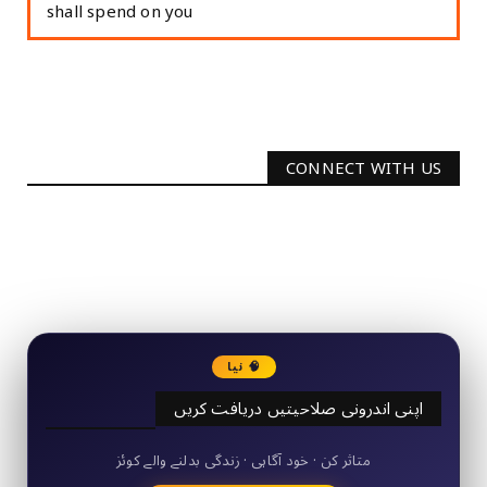
shall spend on you
CONNECT WITH US
2340
Followers
3290
Followers
🧠 نیا
اپنی اندرونی صلاحیتیں دریافت کریں
50+ مختصر کوئز
متاثر کن · خود آگاہی · زندگی بدلنے والے کوئز