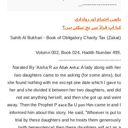
-------------------...
باہمی احترام اور رواداری
کیا آپ فراڈ سے بچ سکتے ہیں؟
Sahih Al Bukhari - Book of Obligatory Charity Tax (Zakat)
Volumn 002, Book 024, Hadith Number 499.
-----------------------------------------
azi
llah Anha
Narated By 'Aisha R
A
: A lady along with her
two daughters came to me asking (for some alms), but
she found nothing with me except one date which I gave to
her and she divided it between her two daughters, and did
not eat anything herself, and then she got up and went
eace
e
pon
im
away. Then the Prophet P
B
U
H
came in and I
informed him about this story. He said, "Whoever is put to
trial by these daughters and he treats them generously
(with benevolence) then these daughters will act as a