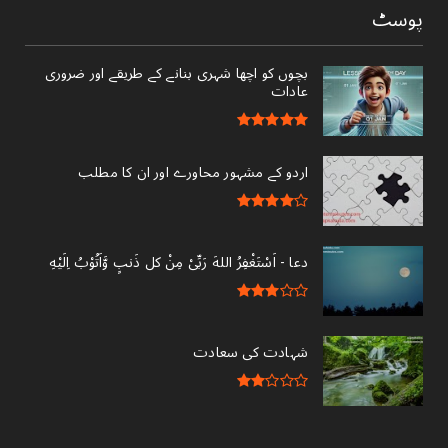
پوسٹ
بچوں کو اچھا شہری بنانے کے طریقے اور ضروری
عادات
اردو کے مشہور محاورے اور ان کا مطلب
دعا - ‎اَسْتَغْفِرُ اللهَ رَبِّىْ مِنْ کل ذَنبٍ وَّاَتُوْبُ اِلَيْهِ
شہادت کی سعادت