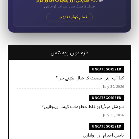
📚
50+ تفریحی اور بصیرت افروز کوئز
صرف 2 منٹ میں اپنے آپ کو جانیں
تمام کوئز دیکھیں →
تازہ ترین پوسٹس
UNCATEGORIZED
کیا آپ اپنی صحت کا خیال رکھتے ہیں؟
July 30, 2026
UNCATEGORIZED
سوشل میڈیا پر غلط معلومات کیسے پہچانیں؟
July 30, 2026
UNCATEGORIZED
باہمی احترام اور رواداری