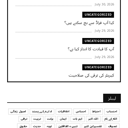
July 30, 2026
UNCATEGORIZED
کیا آپ فراڈ سے بچ سکتے ہیں؟
July 29, 2026
UNCATEGORIZED
آپ کا قیادت کا انداز کیا ہے؟
July 29, 2026
UNCATEGORIZED
کیریئر کی ترقی کی صلاحیت
July 29, 2026
UNCATEGORIZED
لیبلز
کیا آپ اپنے باس کو مؤثر طریقے سے منظم کر رہے ہیں
July 29, 2026
احتساب
احتیاط
احساس
اخلاقیات
ادارے_کی_پسند
اصول زندگی
الله_کے_نام
اللہ اکبر
اہم بات
ایمان
برکت
تربیت
ترقی
UNCATEGORIZED
تصوف
تفسیرابن کثیر
تنبیہہ الغافلین
توبہ
حدیث
حقوق
اس وقت آپ کا موڈ کیسا ہے؟