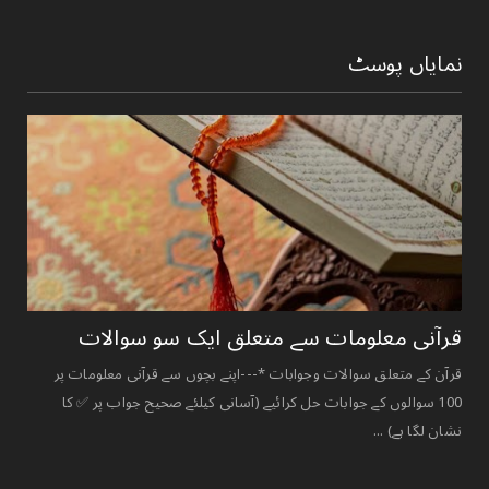
نمایاں پوسٹ
قرآنی ‏معلومات ‏سے ‏متعلق ‏ایک ‏سو ‏سوالات ‏
قرآن کے متعلق سوالات وجوابات *---اپنے بچوں سے قرآنی معلومات پر
100 سوالوں کے جوابات حل کرائیے (آسانی کیلئے صحیح جواب پر ✅ کا
نشان لگا ہے) ...