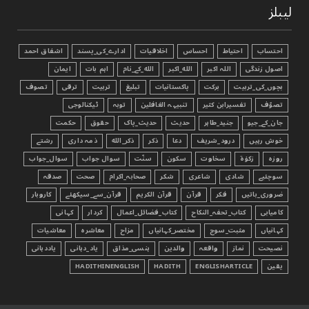
لیبلز
احتساب
احتیاط
احساس
اخلاقیات
ادارے_کی_پسند
اشفاق احمد
اصول زندگی
اللہ اکبر
الله_اکبر
الله_کے_نام
اہم بات
ایمان
بچوں_کی_تربیت
برکت
پاکستانیات
تبليغ
تربیت
ترقی
تصوف
تصوّف
تفسیرابن کثیر
تنبیہہ الغافلین
توبہ
ٹیکنالوجی
جان_کے_جیو
جنید_طاہر
حدیث
حدیث_پاک
حقوق
حکمت
خوش رہیں
درود_شریف
دعا
ذکر
ذکر_الله
ذمہ داری
رشتے
روزہ
زکوٰۃ
سخاوت
سکون
سنّت
سوال جواب
سوال_جواب
سوچئیے
شادی
شاعری
شکر
صحابہ_اکرام
صحت
صدقہ
ضروری_باتیں
فکر
قرآن
قرآن الکریم
قرآن_سے_سیکھئے
کاروبار
کامیابی
کتاب_تحفہ_النکاح
کتاب_فضائل_اعمال
کردار
کہانی
کہانیاں
مثبت_سوچ
مختصر_کہانیاں
مزاح
معاشرہ
معاشیات
نصیحت
نماز
واقعہ
والدین
ہنسی_مذاق
یاد_دہانی
یاددہانی
یقین
ENGLISHARTICLE
HADITH
HADITHINENGLISH