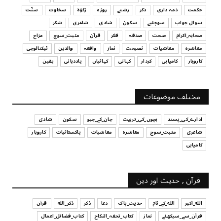
حکمت
ذمہ داری
ذکر
رشتے
روزہ
زکوٰۃ
سخاوت
سنّت
July 29, 2026
سوال جواب
سوچئیے
سکون
شادی
شاعری
شکر
UNCATEGORIZED
صحابہ_اکرام
صحت
صدقہ
فکر
قرآن
مثبت_سوچ
مزاح
قرض لینے اور دینے میں ہوشیاری
معاشرہ
معاشیات
نصیحت
نماز
واقعہ
والدین
ٹیکنالوجی
July 29, 2026
کاروبار
کامیابی
کردار
کہانی
کہانیاں
یاددہانی
یقین
UNCATEGORIZED
آپ کا فیصلہ کرنے کا انداز
مختلف موضوعات
July 29, 2026
ادارے_کی_پسند
بچوں_کی_تربیت
جان_کے_جیو
سکون
شادی
شاعری
مثبت_سوچ
معاشرہ
معاشیات
پاکستانیات
کاروبار
کامیابی
قرآن , حدیث اور دین
الله_اکبر
الله_کے_نام
حدیث_پاک
دعا
ذکر
ذکر_الله
قرآن
قرآن_سے_سیکھئے
نماز
کتاب_تحفہ_النکاح
کتاب_فضائل_اعمال