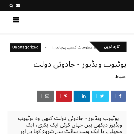
کچھ نیا جانیں
تازہ ترین
شل میڈیا پر غلط معلومات کیسے پہچانیں؟
باہمی احترا
Uncategorized
یوٹیوب ویڈیوز - جادوئی دولت
احتیاط
یوٹیوب ویڈیوز - جادوئی دولت کبھی وہ یوٹیوب
ویڈیوز دیکھی ہیں جہاں کوئی ایک بکری، ایک
مچھلی، یا ایک ویب سائٹ سے شروع کرتا ہے اور