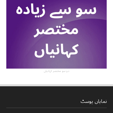
دو سو مختصر کہانیاں
نمایاں پوسٹ