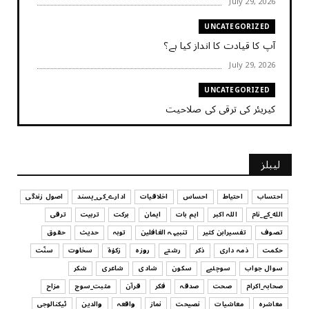
July 29, 2026
UNCATEGORIZED
آپ کا قیادت کا انداز کیا ہے؟
July 29, 2026
UNCATEGORIZED
کیریئر کی ترقی کی صلاحیت
July 29, 2026
UNCATEGORIZED
لیبلز
کیا آپ اپنے باس کو مؤثر طریقے سے منظم کر رہے ہیں
July 29, 2026
احتساب
احتیاط
احساس
اخلاقیات
ادارے_کی_پسند
اصول زندگی
الله_کے_نام
اللہ اکبر
اہم بات
ایمان
برکت
تربیت
ترقی
UNCATEGORIZED
تصوف
تفسیرابن کثیر
تنبیہہ الغافلین
توبہ
حدیث
حقوق
اس وقت آپ کا موڈ کیسا ہے؟
حکمت
ذمہ داری
ذکر
رشتے
روزہ
زکوٰۃ
سخاوت
سنّت
July 29, 2026
سوال جواب
سوچئیے
سکون
شادی
شاعری
شکر
UNCATEGORIZED
صحابہ_اکرام
صحت
صدقہ
فکر
قرآن
مثبت_سوچ
مزاح
قرض لینے اور دینے میں ہوشیاری
معاشرہ
معاشیات
نصیحت
نماز
واقعہ
والدین
ٹیکنالوجی