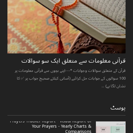
قرآنی ‏معلومات ‏سے ‏متعلق ‏ایک ‏سو ‏سوالات ‏
قرآن کے متعلق سوالات وجوابات *---اپنے بچوں سے قرآنی معلومات پر
100 سوالوں کے جوابات حل کرائیے (آسانی کیلئے صحیح جواب پر ✅ کا
نشان لگا ہے) ...
پوسٹ
Prayers Tracker Report - Visual Report of
Your Prayers - Yearly Charts &
Comparisons