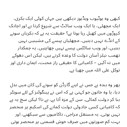
کبھی وہ یوٹیوب ویڈیوز دیکھی ہیں جہاں کوئی ایک بکری،
ایک مچھلی، یا ایک ویب سائٹ سے شروع کرتا ہے اور اچانک
کروڑوں میں کھیل رہا ہوتا ہے؟ حقیقت یہ ہے کہ بکریاں سونے
کے انڈے نہیں دیتیں، مچھلیاں پیسے کی مشینیں نہیں
بنتیں، اور ویب سائٹس پیسے نہیں چھاپتیں۔ یہ چمکدار
تھمب نیلز آسان دولت کا وعدہ کرتے ہیں، لیکن اس دھوکے
میں نہ آئیں – کامیابی کا حقیقی راز محنت، ایمان داری اور
توکل علی اللہ میں چھپا ہے۔
پھر وہ بندہ ہے جس نے اپنے گارڈن کو سونے کی کان میں بدل
دیا، یا وہ خاتون جو کہتی ہے کہ اس نے پینگوئنز کے لئے سویٹر
بنا کر دولت کمائی۔ سن کے مزہ آتا ہے، ہے نا؟ لیکن سچ یہ ہے
کہ کامیابی کسی جادوئی دولت کمانے کی اسکیم پر منحصر
نہیں ہوتی۔ یہ مستقل مزاجی، ناکامیوں سے سیکھنے، اور
بہت کم صورتوں میں صرف خوش قسمتی پر منحصر ہوتی