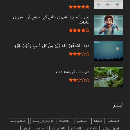
بچوں کو اچھا شہری بنانے کے طریقے اور ضروری
عادات
دعا - ‎اَسْتَغْفِرُ اللهَ رَبِّىْ مِنْ کل ذَنبٍ وَّاَتُوْبُ اِلَيْهِ
شہادت کی سعادت
لیبلز
احتساب
احتیاط
احساس
اخلاقیات
ادارے_کی_پسند
اشفاق احمد
اصول زندگی
اللہ اکبر
الله_اکبر
الله_کے_نام
اہم بات
ایمان