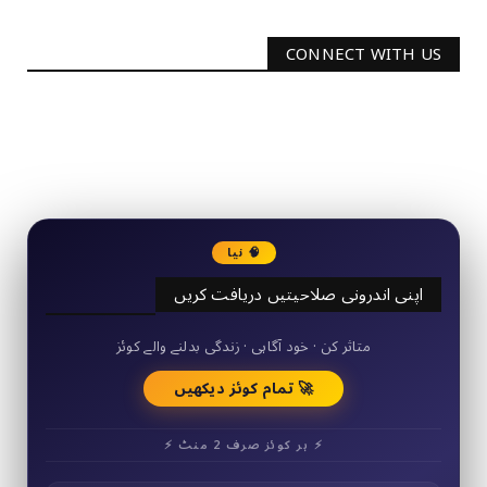
CONNECT WITH US
2340
Followers
3290
Followers
🧠 نیا
اپنی اندرونی صلاحیتیں دریافت کریں
50+ مختصر کوئز
متاثر کن · خود آگاہی · زندگی بدلنے والے کوئز
🚀 تمام کوئز دیکھیں
⚡ ہر کوئز صرف 2 منٹ ⚡