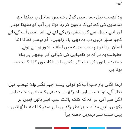
ہے۔
وہ تھمب نیل جس میں کوئی شخص ساحل پر بیٹھا چھ
ہندسوں کی کمائی کا دعویٰ کر رہا ہوتا ہے، آپ کو دھوکا دینے
اور اپنے چینل سے کی مشہوری کے لئے ہے۔ اس میں آپ کےبلئے
کچھ سبق نہیں ہے۔ یہ بھی یاد رکھیں۔ اگر پیسے کمانا اتنا
آسان ہوتا تو ہم سب مزے میں لطف اندوز ہو رہے ہوتے۔
حقیقت یہ ہے کہ ہر کامیابی کی کہانی کے پیچھے بے پناہ
محنت، راتوں کی نیند کی کمی، اور ناکامیوں کا ایک حصہ
ہوتا ہے۔
لہذا اگلی بار جب آپ کو کوئی بہت اچھا لگنے والا تھمب نیل
نظر آئے، تو ہنسیں اور یاد رکھیں: حقیقی کامیابی محنت اور
لگن سے آتی ہے، نہ کہ کلک بائٹ سے۔ اپنے پاؤں زمین پر
رکھیں، اپنے مقاصد پر نظر رکھیں، اور سفر کا لطف اٹھائیں –
یہی سب سے بہترین حصہ ہے!