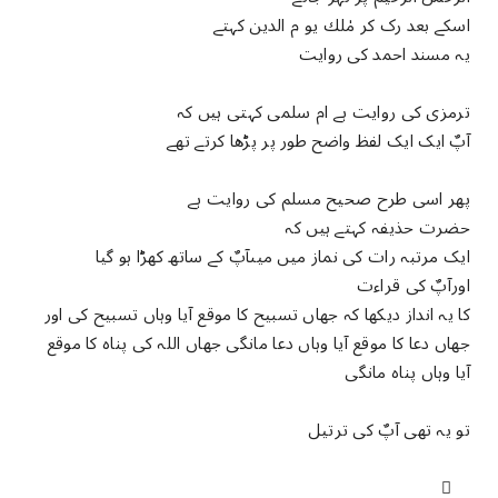
اسکے بعد رک کر مٰلك يو م الدين کہتے
یہ مسند احمد کی روایت
ترمزی کی روایت ہے ام سلمی کہتی ہیں کہ
آپٌ ایک ایک لفظ واضح طور پر پڑھا کرتے تھے
پھر اسی طرح صحیح مسلم کی روایت ہے
حضرت حذیفہ کہتے ہیں کہ
ایک مرتبہ رات کی نماز میں میںآپٌ کے ساتھ کھڑا ہو گیا
اورآپٌ کی قراءت
کا یہ انداز دیکھا کہ جھاں تسبیح کا موقع آیا وہاں تسبیح کی اور
جھاں دعا کا موقع آیا وہاں دعا مانگی جھاں اللہ کی پناہ کا موقع
آیا وہاں پناہ مانگی
تو یہ تھی آپٌ کی ترتیل
ُ