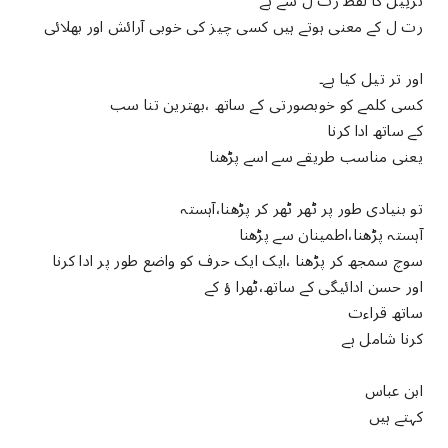
ترتِیلَ کا لفظ رَتَ لَ سے ہے
رت ل کے معنی ہوتے ہیں کسی چیز کی خوبی آرائش اور بھلائی
اور تر تیل کیا ہے۔
کسی کلمے کو خوبصورتی کے ساتھ ،بھترین تنا سب
کے ساتھ ادا کرنا
یعنی مناسب طریقے سے اسے پڑھنا
تو بنیادی طور پر ٹھر ٹھر کر پڑھنا،آہستہ
آہستہ پڑھنا،اطمينان سے پڑھنا
سوچ سمجھ کر پڑھنا ،ایک ایک حرف كو واضع طور پر ادا کرنا
اور حسن ادائیگی کے ساتھ،ٹھرا ؤ کے
ساتھ قراءت
کرنا شامل ہے
ابن عباس
کہتے ہیں