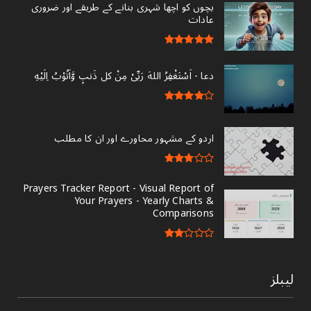
بچوں کو اچھا شہری بنانے کے طریقے اور ضروری
عادات
دعا - ‎اَسْتَغْفِرُ اللهَ رَبِّىْ مِنْ کل ذَنبٍ وَّاَتُوْبُ اِلَيْهِ
اردو کے مشہور محاورے اور ان کا مطلب
Prayers Tracker Report - Visual Report of
Your Prayers - Yearly Charts &
Comparisons
لیبلز