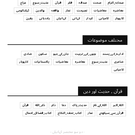
UNCATEGORIZED
صحابہ_اکرام
صحت
صدقہ
فکر
قرآن
مثبت_سوچ
مزاح
قرض لینے اور دینے میں ہوشیاری
معاشرہ
معاشیات
نصیحت
نماز
واقعہ
والدین
ٹیکنالوجی
July 29, 2026
کاروبار
کامیابی
کردار
کہانی
کہانیاں
یاددہانی
یقین
UNCATEGORIZED
آپ کا فیصلہ کرنے کا انداز
مختلف موضوعات
July 29, 2026
ادارے_کی_پسند
بچوں_کی_تربیت
جان_کے_جیو
سکون
شادی
شاعری
مثبت_سوچ
معاشرہ
معاشیات
پاکستانیات
کاروبار
کامیابی
قرآن , حدیث اور دین
الله_اکبر
الله_کے_نام
حدیث_پاک
دعا
ذکر
ذکر_الله
قرآن
قرآن_سے_سیکھئے
نماز
کتاب_تحفہ_النکاح
کتاب_فضائل_اعمال
- دو سو مختصر کہانیاں -