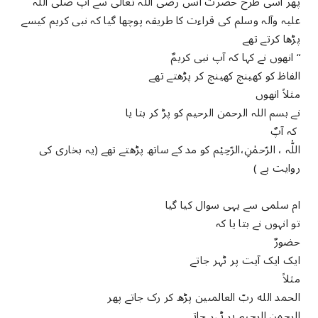
پھر اسی طرح حضرت انس رضی اللہ تعالی سے آپ صلی اللہ
علیہ وآلہ وسلم کی قراءت کا طریقہ پوچھا گیا کہ نبی کریم کیسے
پڑھا کرتے تھے
“ انھوں نے کہا کہ آپ نبی کریمٌ
الفاظ کو کھینچ کھینچ کر پڑھتے تھے
مثلاً انھوں
نے بسم اللہ الرحمن الرحیم کو پڑ کر بتا یا
کہ آپٌ
اللّࣿہ ، الرّحمٰنِ،الرّحِیْم کو مد کے ساتھ پڑھتے تھے (یہ بخاری کی
روایت ہے )
ام سلمی سے یہی سوال کیا گیا
تو انہوں نے بتا یا کہ
حضورٌ
ایک ایک آیت پر ٹہر جاتے
مثلاً
الحمد الله ربّ العالمىين پڑھ کر رک جاتے پھر
الرحمن الرحيم پر ٹہر جاتے