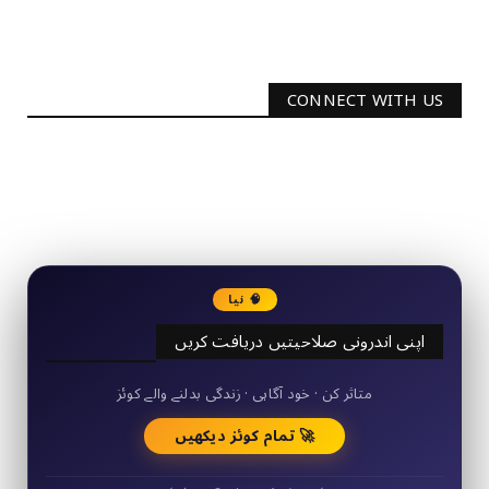
CONNECT WITH US
2340
Followers
3290
Followers
🧠 نیا
اپنی اندرونی صلاحیتیں دریافت کریں
50+ مختصر کوئز
متاثر کن · خود آگاہی · زندگی بدلنے والے کوئز
🚀 تمام کوئز دیکھیں