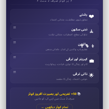
⚡ ہر کوئز صرف 2 منٹ ⚡
❤️
رشتے
معاون شوہر، مطابقت، جذباتی اعتماد
🧘
ذہنی سکون
تناؤ کی سطح، اضطراب، جذباتی ذہانت
👨‍👧‍👦
والدین
عظیم باپ، والدین کے انداز، خاندانی بندھن
💼
کیریئر اور ترقی
کام اور زندگی کا توازن، قیادت، پیداواریت
🌟
ذاتی ترقی
خوشی، اعتماد، زندگی کا مقصد
📚
50+ تفریحی اور بصیرت افروز کوئز
صرف 2 منٹ میں اپنے آپ کو جانیں
تمام کوئز دیکھیں →