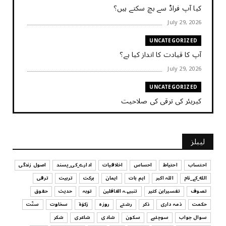
کیا آپ فراڈ سے بچ سکتے ہیں؟
July 29, 2026
UNCATEGORIZED
آپ کا قیادت کا انداز کیا ہے؟
July 29, 2026
UNCATEGORIZED
کیریئر کی ترقی کی صلاحیت
July 29, 2026
UNCATEGORIZED
لیبلز
کیا آپ اپنے باس کو مؤثر طریقے سے منظم کر رہے ہیں
July 29, 2026
احتساب
احتیاط
احساس
اخلاقیات
ادارے_کی_پسند
اصول زندگی
الله_کے_نام
اللہ اکبر
اہم بات
ایمان
برکت
تربیت
ترقی
UNCATEGORIZED
تصوف
تفسیرابن کثیر
تنبیہہ الغافلین
توبہ
حدیث
حقوق
اس وقت آپ کا موڈ کیسا ہے؟
حکمت
ذمہ داری
ذکر
رشتے
روزہ
زکوٰۃ
سخاوت
سنّت
July 29, 2026
سوال جواب
سوچئیے
سکون
شادی
شاعری
شکر