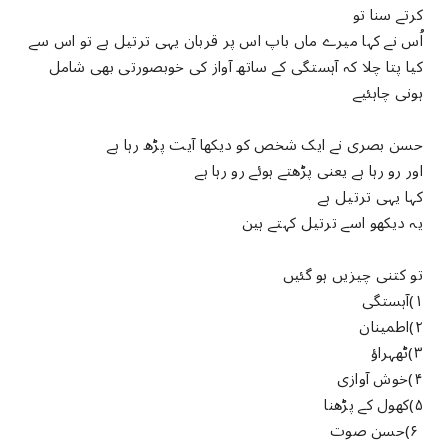
کرتے سنا تو
اُس نے کہا میرے ماں باپ اس پر قربان یہی ترتیل ہے تو اس سے
کیا پتا چلا کہ آہستگی کے ساتھ آواز کی خوبصورتی بھی شامل
ہونی چاہئیے
حسن بصری نے ایک شخص کو دیکھا آیت پڑھ رہا ہے
اور رو رہا ہے یعنی پڑھتے ہوئے رو رہا ہے
کہا یہی ترتیل ہے
یہ دیکھو اسے ترتیل کہتے ہین
تو کتنی چیزیں ہو گئیں
۱)آہستگی
۲)اطمینان
۳)ٹھہراؤ
۴)خوش آوازی
۵)کھول کے پڑھنا
۶)حسن صوت