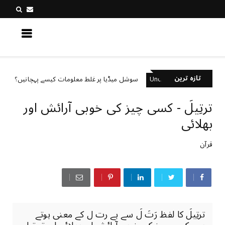
کچھ نیا جانیں
تازہ ترین
سوشل میڈیا پر غلط معلومات کیسے پہچانیں؟
orized
Uncategorized
ترتِیلَ - کسی چیز کی خوبی آرائش اور
بھلائی
قرآن
ترتِیلَ کا لفظ رَتَ لَ سے ہے رت ل کے معنی ہوتے