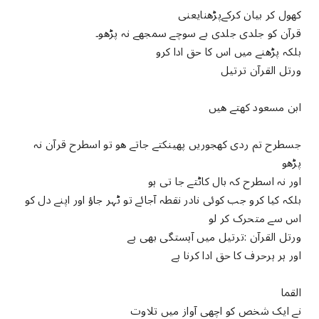
کھول کر بیان کرکےپڑھنایعنی
قرآن کو جلدی جلدی بے سوچے سمجھے نہ پڑھو۔
بلکہ پڑھنے میں اس کا حق ادا كرو
ورتل القرآن ترتيل
ابن مسعود كهتے ھیں
جسطرح تم ردی کھجوریں پھینکتے جاتے ھو تو اسطرح قرآن نہ
پڑھو
اور نہ اسطرح کہ بال کاٹتے جا تی ہو
بلکہ کیا کرو جب کوئی نادر نقطہ آجائے تو ٹہر جاؤ اور اپنے دل کو
اس سے متحرک کر لو
ورتل القرآن :ترتیل میں آہستگی بھی ہے
اور ہر ہرحرف کا حق ادا کرنا ہے
القما
نے ایک شخص کو اچھی آواز میں تلاوت