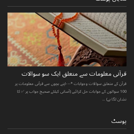
قرآنی ‏معلومات ‏سے ‏متعلق ‏ایک ‏سو ‏سوالات ‏
قرآن کے متعلق سوالات وجوابات *---اپنے بچوں سے قرآنی معلومات پر
100 سوالوں کے جوابات حل کرائیے (آسانی کیلئے صحیح جواب پر ✅ کا
نشان لگا ہے) ...
پوسٹ