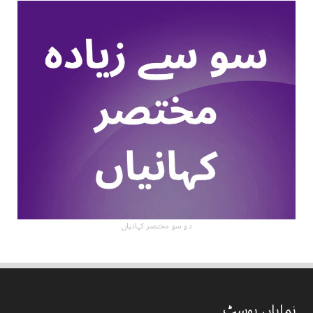
دو سو مختصر کہانیاں
نمایاں پوسٹ