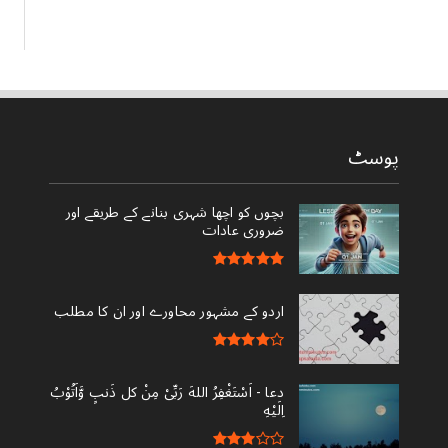
پوسٹ
بچوں کو اچھا شہری بنانے کے طریقے اور
ضروری عادات
اردو کے مشہور محاورے اور ان کا مطلب
دعا - ‎اَسْتَغْفِرُ اللهَ رَبِّىْ مِنْ کل ذَنبٍ وَّاَتُوْبُ
اِلَيْهِ