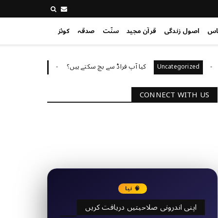
اس
اصول زندگی
قرآن مجید
سنّت
صدقہ
کوئز
کیا آپ فراڈ سے بچ سکتے ہیں؟
آپ کا 
Uncategorized
Uncategoriz
CONNECT WITH US
2340
Followers
3290
Followers
🧠 نیا
اپنی اندرونی صلاحیتیں دریافت کریں