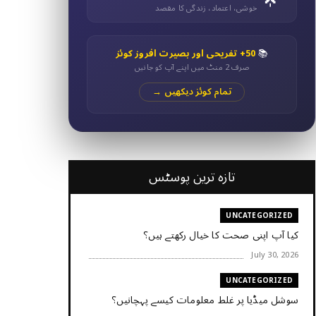
خوشی، اعتماد، زندگی کا مقصد
📚
50+ تفریحی اور بصیرت افروز کوئز
صرف 2 منٹ میں اپنے آپ کو جانیں
تمام کوئز دیکھیں →
تازہ ترین پوسٹس
UNCATEGORIZED
کیا آپ اپنی صحت کا خیال رکھتے ہیں؟
July 30, 2026
UNCATEGORIZED
سوشل میڈیا پر غلط معلومات کیسے پہچانیں؟