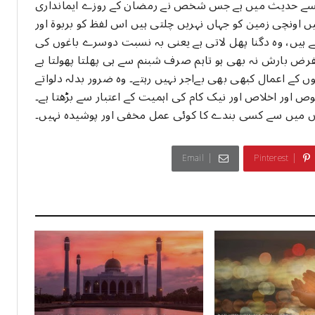
ے، جیسے حدیث میں ہے جس شخص نے رمضان کے روزے ایمانداری
یں اونچی زمین کو جہاں نہریں چلتی ہیں اس لفظ کو بربوۃ اور
ے ہیں، وہ دگنا پھل لاتی ہے یعنی بہ نسبت دوسرے باغوں کی
الفرض بارش نہ بھی ہو تاہم صرف شبنم سے ہی پھلتا پھولتا ہے
 کے اعمال کبھی بھی بےاجر نہیں رہتے۔ وہ ضرور بدلہ دلواتے
لوص اور اخلاص اور نیک کام کی اہمیت کے اعتبار سے بڑھتا ہے۔
بندوں میں سے کسی بندے کا کوئی عمل مخفی اور پوشیدہ نہیں۔
Email
Pinterest