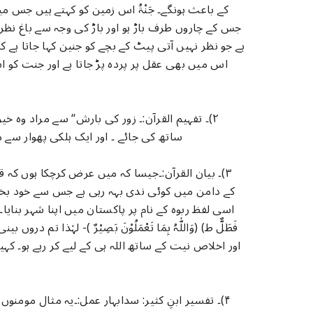
کے باعث ہونگے۔ جَنْۃُ اس زمین کو کہتے ہیں جس م
جس کے چاروں طرف باڑ ہو اور باڑ کی وجہ سے باغ نظ
ہے جو نظر نہیں آتی پیٹ کے بچے کو جنین کہا جاتا ہے کہ
اس میں بھی عقل پر پردہ پڑ جاتا ہے اور جنت کو اس
۲)۔ تفہیم القرآن:۔ زور کی بارش“ سے مراد وہ خی
ساتھ کی جائے ۔ اور ایک ہلکی پھوار سے 
۳)۔ بیان القرآن:۔جیسا کہ میں عرض کرچکا ہوں کہ قد
کے دامن میں کوئی ندی بہہ رہی ہے جس سے خود بخود آ
اسی لفظ ربوہ کے نام پر پاکستان میں اپنا شہر بنایا۔ ]- (اَصَابَہَا
فَطَلٌّ ط) (وَاللّٰہُ بِمَا تَعْمَلُوْنَ بَصِیْرٌ )- لہٰذا ت
اور اخلاص نیت کے ساتھ اللہ ہی کے لیے کر رہے ہو۔ ک
۴)۔ تفسیر ابنِ کثیر: سدابہار عمل:۔یہ مثال موم