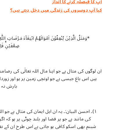
آپ کا فیصلہ کرنے کا انداز
کیا آپ دوسروں کی زندگی میں دخل دیتے ہیں؟
*وَمَثَلُ الَّذِيْنَ يُنْفِقُوْنَ اَمْوَالَهُمُ ابْتِغَاۤءَ مَرْضَاتِ اللّٰهِ 
ضِعْفَيْنِۚ فَاِنْ
ان لوگوں کی مثال ہے جو اپنا مال اللہ تعالٰی کی ر
ہیں اس باغ جیسی ہے جو اونچی زمین پر ہو اور زوردار
بارش نہ ب
۱)۔ احسن البیان:۔ یہ ان اہل ایمان کی مثال ہے جو ا
کی مانند ہے جو پر فضا اور بلند چوٹی پر ہو کہ اگر
شبنم بھی اسکو کافی ہو جاتی ہے اس طرح ان کے نفقات