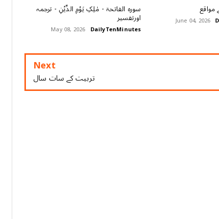
 مواقع
سورہ الفاتحۃ - مٰلِکِ یَوۡمِ الدِّیۡنِ - ترجمہ
اورتفسیر
June 04, 2026
D
May 08, 2026
DailyTenMinutes
Next
تربیت کے سات سال