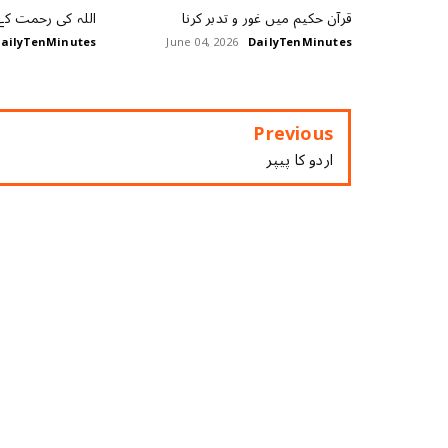
قرآن حکیم میں غور و تدبر کرنا
اللہ کی رحمت کے
ailyTenMinutes
June 04, 2026
DailyTenMinutes
Previous
اردو کا پیپر