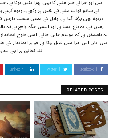
ہیں اور جزائے خیر ملنے کا بھی پورا یقین ہوتا ہ
کے ساتھ ثواب ملنے کے یقین پر رکھے۔۔ ربوہ کہتے ہ
بربوۃ بھی پڑھا گیا ہے۔ وابل کے معنی سخت بارش ک
زمین کے، یہ باغ ایسا ہے اور ایسی جگہ واقع ہے کہ ب
یہ ناممکن ہے کہ موسم خالی جائے، اسی طرح ایمانداروں
ہیں، ہاں اس جزا میں فرق ہوتا ہے جو ہر ایماندار کے خ
اللہ تعالیٰ پر اپنے 
Linkedin
Twitter
Facebook
RELATED POSTS