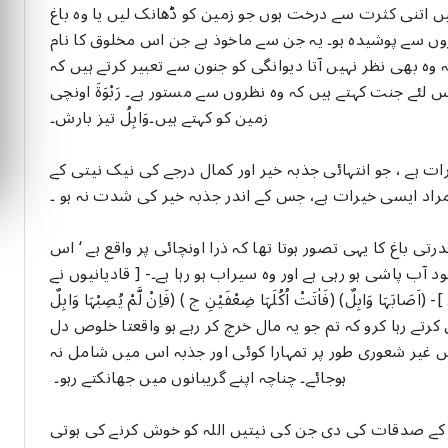
یں اتنی کثرت سے درخت ہوں جو زمین کو ڈھانک لیں یا وہ باغ
روں سے پوشیدہ ہو۔ یہ جن سے ماخوذ ہے جن اس مخلوق کا نام
 وہ بھی نظر نہیں آتا دیوانگی کو جنون سے تعبیر کرتے ہیں کہ
 لئے جنت کہتے ہیں کہ وہ نظروں سے مستور ہے۔ رَبْوَۃَ اونچی
زمین کو کہتے ہیں۔وَابِلُ تیز بارش۔
رات ہے ، جو انتہائی جذبہ خیر اور کمال درجے کی نیک نیتی کے
مراد ایسی خیرات ہے، جس کے اندر جذبہ خیر کی شدت نہ ہو ۔
رتی باغ کا یہی تصور ہوتا تھا کہ ذرا اونچائی پر واقع ہے ‘ اس
ب پاشی ہو رہی ہے اور وہ سیراب ہو رہا ہے۔- [ قادیانیوں نے
 وَابِلٌ) (فَاٰتَتْ اُکُلَہَا ضِعْفَیْنِ ج ) (فَاِنْ لَّمْ یُصِبْہَا وَابِلٌ
م دروں بینی کرتے رہا کرو کہ تم جو یہ مال خرچ کر رہے ہو واقعتا خلوص دل
ہیں غیر شعوری طور پر تمہارا کوئی اور جذبہ اس میں شامل نہ
ہوجائے۔ چناچہ اپنے گریبانوں میں جھانکتے رہو۔
نوں کے صدقات کی دی جن کی نیتیں اللہ کو خوش کرنے کی ہوتی