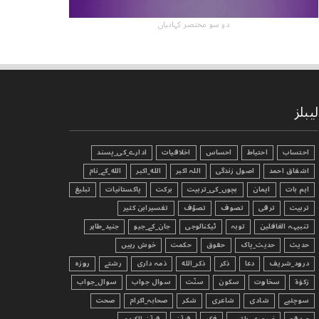
دو سو مختصر کہانیاں
لیبلز
احتساب
احتیاط
احساس
اخلاقیات
ادارے_کی_پسند
اشفاق احمد
اصول زندگی
اللہ اکبر
الله_اکبر
الله_کے_نام
اہم بات
ایمان
بچوں_کی_تربیت
برکت
پاکستانیات
تبليغ
تربیت
ترقی
تصوف
تصوّف
تفسیرابن کثیر
تنبیہہ الغافلین
توبہ
ٹیکنالوجی
جان_کے_جیو
جنید_طاہر
حدیث
حدیث_پاک
حقوق
حکمت
خوش رہیں
درود_شریف
دعا
ذکر
ذکر_الله
ذمہ داری
رشتے
روزہ
زکوٰۃ
سخاوت
سکون
سنّت
سوال جواب
سوال_جواب
سوچئیے
شادی
شاعری
شکر
صحابہ_اکرام
صحت