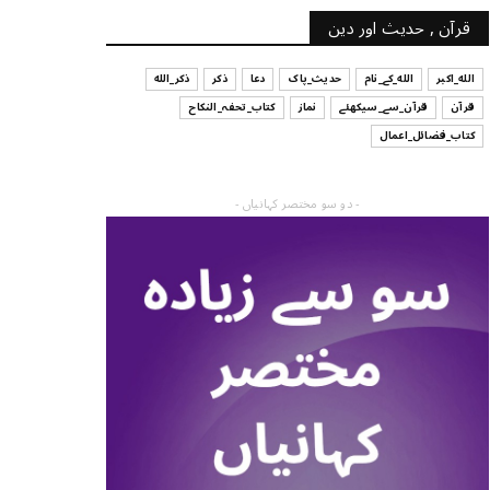
قرآن , حدیث اور دین
الله_اکبر
الله_کے_نام
حدیث_پاک
دعا
ذکر
ذکر_الله
قرآن
قرآن_سے_سیکھئے
نماز
کتاب_تحفہ_النکاح
کتاب_فضائل_اعمال
- دو سو مختصر کہانیاں -