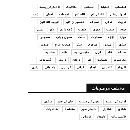
ہیں
احتساب
احتیاط
احساس
اخلاقیات
ادارے_کی_پسند
July 29, 2026
اصول زندگی
الله_کے_نام
اللہ اکبر
اہم بات
ایمان
برکت
UNCATEGORIZED
تربیت
ترقی
تصوف
تفسیرابن کثیر
تنبیہہ الغافلین
اس وقت آپ کا موڈ کیسا ہے؟
توبہ
حدیث
حقوق
حکمت
ذمہ داری
ذکر
رشتے
July 29, 2026
روزہ
زکوٰۃ
سخاوت
سنّت
سوال جواب
سوچئیے
سکون
شادی
شاعری
شکر
صحابہ_اکرام
صحت
UNCATEGORIZED
صدقہ
فکر
قرآن
مثبت_سوچ
مزاح
معاشرہ
قرض لینے اور دینے میں ہوشیاری
معاشیات
نصیحت
نماز
واقعہ
والدین
ٹیکنالوجی
July 29, 2026
کاروبار
کامیابی
کردار
کہانی
کہانیاں
یاددہانی
یقین
UNCATEGORIZED
آپ کا فیصلہ کرنے کا انداز
مختلف موضوعات
July 29, 2026
ادارے_کی_پسند
بچوں_کی_تربیت
جان_کے_جیو
سکون
شادی
شاعری
مثبت_سوچ
معاشرہ
معاشیات
پاکستانیات
کاروبار
کامیابی