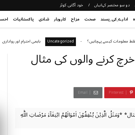
دو سو مختصر کہانیاں
خود آگاہی کوئز
ہ
ادارے_کی_پسند
صحت
مزاح
کاروبار
شادی
پاکستانیات
احس
مات کیسے پہچانیں؟
باہمی احترام اور رواداری
ed
Uncategorized
خرچ کرنے والوں کی مثال
Email
Pinterest
لَّذِيْنَ يُنْفِقُوْنَ اَمْوَالَهُمُ ابْتِغَاۤءَ مَرْضَاتِ اللّٰهِ