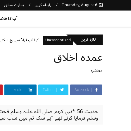
Thursday, August 6
رابطہ کریں
ہمارے مطلق
کچھ نیا جانیں
آپ کا فائد
تازہ ترین
احترام اور رواداری
کیا آپ فراڈ سے بچ سکتے ہیں؟
Uncategorized
عمدہ اخلاق
معاشرہ
Linkedin
Twitter
Facebook
حدیث 56 *نبی کریم صلی اللہ علیہ وسلم 
وسلم فرمایا کرتے تھے "بے شک تم میں سب سے بہ