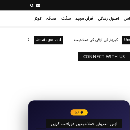
اس
اصول زندگی
قرآن مجید
سنّت
صدقہ
کوئز
ئر کی ترقی کی صلاحیت
کیا آپ اپنے باس کو مؤثر طریقے
Uncategorized
CONNECT WITH US
2340
Followers
3290
Followers
🧠 نیا
اپنی اندرونی صلاحیتیں دریافت کریں