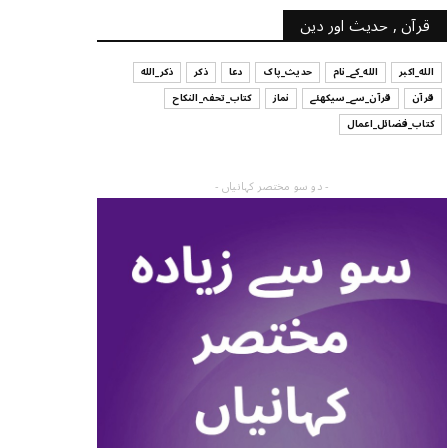
قرآن , حدیث اور دین
الله_اکبر
الله_کے_نام
حدیث_پاک
دعا
ذکر
ذکر_الله
قرآن
قرآن_سے_سیکھئے
نماز
کتاب_تحفہ_النکاح
کتاب_فضائل_اعمال
- دو سو مختصر کہانیاں -