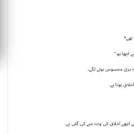
تھے*
اچھا ہو۔"
ہ بری محسوس ہونے لگے۔
خلاق ہوتا ہے۔
ے اچھے اخلاق کی وجہ سے کی گئی ہے۔