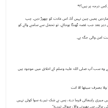
 کس درجہ پر ہیں؟!*
ماردیں ہمیں چین نہیں آتا۔ اس عادت کو چھوڑ دیں۔ چپ
 دیر بعد جب غصہ ٹھنڈا ہوجائے، تو تحمل سے سامنے والے کو
جنت امن والی جگہ ہے۔
ہے وہ سب آپ صلی اللہ علیہ وسلم کے اخلاق میں موجود ہیں
 ولا يصرف سيئها الا انت
یں میری راہنمائی فرما دے، پس بے شک تیرے سوا کوئی نہیں
 برائی سے پھیرنے والا، سوائے تیرے”