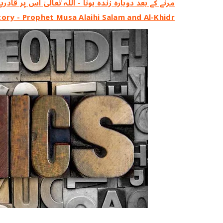
مرنے کے بعد دوبارہ زندہ ہونا - اللہ تعالیٰ اس پر قادرہے
tory - Prophet Musa Alaihi Salam and Al-Khidr