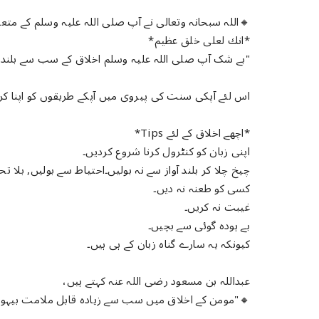
🔸️اللہ سبحانہ وتعالی نے آپ صلی اللہ علیہ وسلم کے متعل
*انك لعلى خلق عظيم*
"بے شک آپ صلی اللہ علیہ وسلم اخلاق کے سب سے بلند مر
اس لئے آپکی سنت کی پیروی میں آپکے طریقوں کو اپنا کر
*اچھے اخلاق کے لئے Tips*
اپنی زبان کو کنٹرول کرنا شروع کردیں۔
چیخ چلا کر بلند آواز سے نہ بولیں۔احتیاط سے بولیں, بلا ت
کسی کو طعنہ نہ دیں۔
غیبت نہ کریں۔
بے ہودہ گوئی سے بچیں۔
کیونکہ یہ سارے گناہ زبان کے ہی ہیں۔
عبداللہ بن مسعود رضی اللہ عنہ کہتے ہیں،
🔸️"مومن کے اخلاق میں سب سے زیادہ قابل ملامت بیہودہ