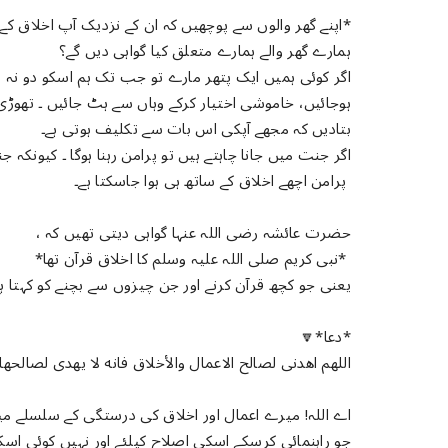
*اپنے گھر والوں سے پوچھیں کہ ان کے نزدیک آپ اخلاق کے
ہمارے گھر والے ہمارے متعلق کیا گواہی دیں گے؟
اگر کوئی ہمیں ایک پتھر مارے تو جب تک ہم اسکو دو نہ 
ہوجائیں، خاموشی اختیار کرکے وہاں سے ہٹ جائیں ۔ تھوڑی
بتادیں کہ مجھے آپکی اس بات سے تکلیف ہوتی ہے۔
اگر جنت میں جانا چاہتے ہیں تو پرامن رہنا ہوگا ۔ کیونکہ 
پرامن اچھے اخلاق کے ساتھ ہی ہوا جاسکتا ہے۔
حضرت عائشہ رضی اللہ عنہا گواہی دیتی تھیں کہ ،
*نبی کریم صلی اللہ علیہ وسلم کا اخلاق قرآن تھا*
یعنی جو کچھ قرآن کرنے اور جن چیزوں سے بچنے کو کہتا 
*دعا*🔽
اللهم اهدنى لصالح الاعمال والأخلاق فانه لا يهدى لصالحها
اے اللہ! میرے اعمال اور اخلاق کی درستگی کے سلسلے م
جو راہنمائی کرسکے اسکی اصلاح کیلئے اور نہیں کوئی اسکی