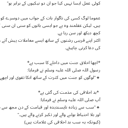
کوئی عمل ایسا نہیں کیا جو ان دو نیکیوں کے برابر ہو"
عموما لوگ کسی کی ناگوار بات کے جواب میں دوسرے کو ب
ہیں۔ لیکن عقلمند وہ ہے جو ایسی باتوں کو سنی ان سنی کر
کچھ دیکھ اور سن رہا ہے۔
اکثر اپنے قریبی رشتوں کے ساتھ ایسے معاملات پیش آتے ر
کی دعا کرنی چاہیئے۔
*اچھا اخلاق جنت میں داخلے کا سبب ہے*
رسول اللہ صلی اللہ علیہ وسلم نے فرمایا:
🔸️"لوگوں کو جنت میں کثرت کے ساتھ انکا تقوی اور اچھے ا
*بد اخلاقی کی مذمت کی گئی ہے*
آپ صلی اللہ علیہ وسلم نے فرمایا:
🔸️"سب سے زیادہ ناپسندیدہ اور قیامت کے دن مجھ سے دور 
اور بلا احتیاط بولنے والے اور تکبر کرنے والے ہیں۔"
(کیونکہ یہ سب بد اخلاقی کی علامات ہیں)