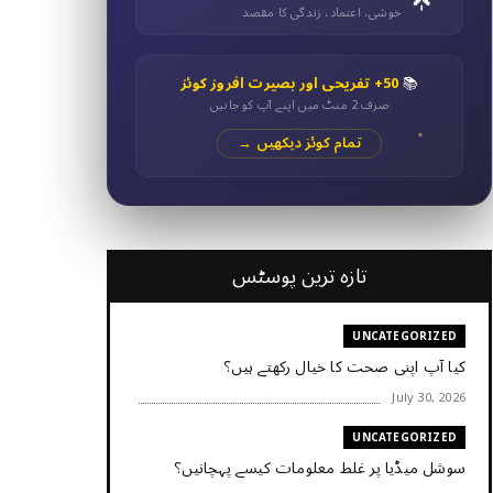
خوشی، اعتماد، زندگی کا مقصد
📚
50+ تفریحی اور بصیرت افروز کوئز
صرف 2 منٹ میں اپنے آپ کو جانیں
تمام کوئز دیکھیں →
تازہ ترین پوسٹس
UNCATEGORIZED
کیا آپ اپنی صحت کا خیال رکھتے ہیں؟
July 30, 2026
UNCATEGORIZED
سوشل میڈیا پر غلط معلومات کیسے پہچانیں؟