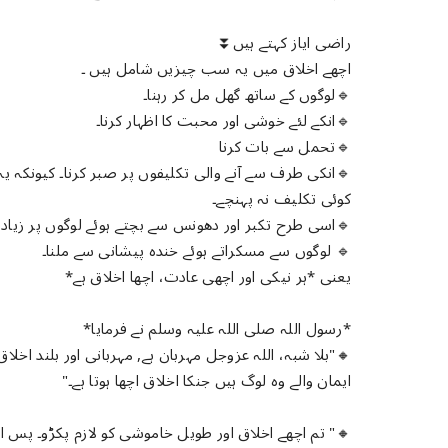
راضی ایاز کہتے ہیں⏬
اچھے اخلاق میں یہ سب چیزیں شامل ہیں ۔
🔹️لوگوں کے ساتھ گھل مل کر رہنا۔
🔹️انکے لئے خوشی اور محبت کا اظہار کرنا۔
🔹️تحمل سے بات کرنا
🔹️انکی طرف سے آنے والی تکلیفوں پر صبر کرنا۔ کیونکہ
کوئی تکلیف نہ پہنچے۔
🔹️اسی طرح تکبر اور دھونس سے بچتے ہوئے لوگوں پر زیادت
🔹️ لوگوں سے مسکراتے ہوئے خندہ پیشانی سے ملنا۔
یعنی *ہر نیکی اور اچھی عادت، اچھا اخلاق ہے*
*رسول اللہ صلی اللہ علیہ وسلم نے فرمایا*
🔸️"بلا شبہ، اللہ عزوجل مہربان ہے, مہربانی اور بلند اخلا
ایمان والے وہ لوگ ہیں جنکا اخلاق اچھا ہوتا ہے۔"
🔸️" تم اچھے اخلاق اور طویل خاموشی کو لازم پکڑو۔ پس