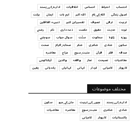
ہیں
احتساب
احتیاط
احساس
اخلاقیات
ادارے_کی_پسند
July 29, 2026
اصول زندگی
الله_کے_نام
اللہ اکبر
اہم بات
ایمان
برکت
UNCATEGORIZED
تربیت
ترقی
تصوف
تفسیرابن کثیر
تنبیہہ الغافلین
اس وقت آپ کا موڈ کیسا ہے؟
توبہ
حدیث
حقوق
حکمت
ذمہ داری
ذکر
رشتے
July 29, 2026
روزہ
زکوٰۃ
سخاوت
سنّت
سوال جواب
سوچئیے
سکون
شادی
شاعری
شکر
صحابہ_اکرام
صحت
UNCATEGORIZED
صدقہ
فکر
قرآن
مثبت_سوچ
مزاح
معاشرہ
قرض لینے اور دینے میں ہوشیاری
معاشیات
نصیحت
نماز
واقعہ
والدین
ٹیکنالوجی
July 29, 2026
کاروبار
کامیابی
کردار
کہانی
کہانیاں
یاددہانی
یقین
UNCATEGORIZED
آپ کا فیصلہ کرنے کا انداز
مختلف موضوعات
July 29, 2026
ادارے_کی_پسند
بچوں_کی_تربیت
جان_کے_جیو
سکون
شادی
شاعری
مثبت_سوچ
معاشرہ
معاشیات
پاکستانیات
کاروبار
کامیابی