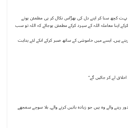
ہت کچھ سنا کر اپنے دل کی بھڑاس نکال کر ہی مطمئن ہوتے
کے اپنا معاملہ اللہ کے سپرد کرکے مطمئن ہوجائے کہ اللہ تو سب
ہتے ہیں۔ ایسے میں خاموشی کے ساتھ صبر کرکے انکے لئے ہدایت
خلاق لے کر جائیں گے”
رہنے والے وہ ہیں جو زیادہ باتیں کرنے والے, بلا سوچے سمجھے