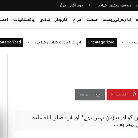
دو سو مختصر کہانیاں
خود آگاہی کوئز
ہ
ادارے_کی_پسند
صحت
مزاح
کاروبار
شادی
پاکستانیات
احس
آپ کا قیادت کا انداز کیا ہے؟
کیری
Uncategorized
Uncategorized
Email
Pinterest
فحش گو اور بدزبان نہیں تھے* اور آپ صلی اللہ علیہ
تر وہ ...