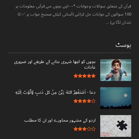
قرآن کے متعلق سوالات وجوابات *---اپنے بچوں سے قرآنی معلومات پر
100 سوالوں کے جوابات حل کرائیے (آسانی کیلئے صحیح جواب پر ✅ کا
نشان لگا ہے) ...
پوسٹ
بچوں کو اچھا شہری بنانے کے طریقے اور ضروری
عادات
دعا - ‎اَسْتَغْفِرُ اللهَ رَبِّىْ مِنْ کل ذَنبٍ وَّاَتُوْبُ اِلَيْهِ
اردو کے مشہور محاورے اور ان کا مطلب