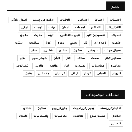
UNCATEGORIZED
لیبلز
کیا آپ اپنے باس کو مؤثر طریقے سے منظم کر رہے ہیں
July 29, 2026
احتساب
احتیاط
احساس
اخلاقیات
ادارے_کی_پسند
اصول زندگی
الله_کے_نام
اللہ اکبر
اہم بات
ایمان
برکت
تربیت
ترقی
UNCATEGORIZED
تصوف
تفسیرابن کثیر
تنبیہہ الغافلین
توبہ
حدیث
حقوق
اس وقت آپ کا موڈ کیسا ہے؟
حکمت
ذمہ داری
ذکر
رشتے
روزہ
زکوٰۃ
سخاوت
سنّت
July 29, 2026
سوال جواب
سوچئیے
سکون
شادی
شاعری
شکر
UNCATEGORIZED
صحابہ_اکرام
صحت
صدقہ
فکر
قرآن
مثبت_سوچ
مزاح
قرض لینے اور دینے میں ہوشیاری
معاشرہ
معاشیات
نصیحت
نماز
واقعہ
والدین
ٹیکنالوجی
July 29, 2026
کاروبار
کامیابی
کردار
کہانی
کہانیاں
یاددہانی
یقین
UNCATEGORIZED
آپ کا فیصلہ کرنے کا انداز
مختلف موضوعات
July 29, 2026
ادارے_کی_پسند
بچوں_کی_تربیت
جان_کے_جیو
سکون
شادی
شاعری
مثبت_سوچ
معاشرہ
معاشیات
پاکستانیات
کاروبار
کامیابی