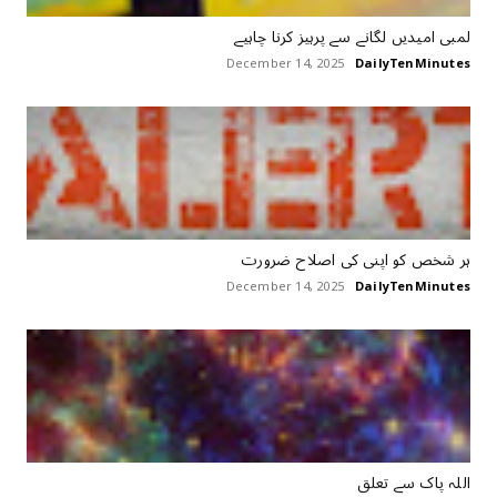
لمبی امیدیں لگانے سے پرہیز کرنا چاہیے
December 14, 2025
DailyTenMinutes
ہر شخص کو اپنی کی اصلاح ضرورت
December 14, 2025
DailyTenMinutes
اللہ پاک سے ‏تعلق