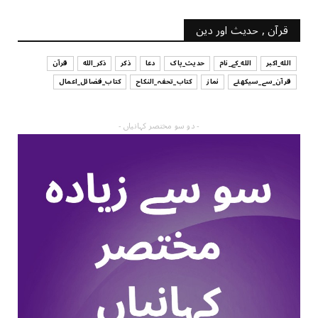
قرآن , حدیث اور دین
الله_اکبر
الله_کے_نام
حدیث_پاک
دعا
ذکر
ذکر_الله
قرآن
قرآن_سے_سیکھئے
نماز
کتاب_تحفہ_النکاح
کتاب_فضائل_اعمال
- دو سو مختصر کہانیاں -