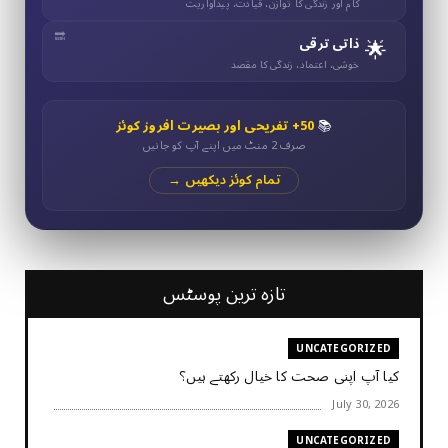
کام اور زندگی کا توازن، قیادت، پیداواریت
🌟
ذاتی ترقی
خوشی، اعتماد، زندگی کا مقصد
📚
50+ تفریحی اور بصیرت افروز کوئز
صرف 2 منٹ میں اپنے آپ کو جانیں
تمام کوئز دیکھیں →
تازہ ترین پوسٹس
UNCATEGORIZED
کیا آپ اپنی صحت کا خیال رکھتے ہیں؟
July 30, 2026
UNCATEGORIZED