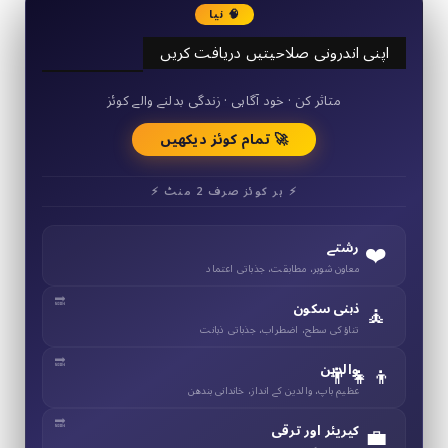
🧠 نیا
اپنی اندرونی صلاحیتیں دریافت کریں
50+ مختصر کوئز
متاثر کن · خود آگاہی · زندگی بدلنے والے کوئز
🚀 تمام کوئز دیکھیں
⚡ ہر کوئز صرف 2 منٹ ⚡
❤️
رشتے
معاون شوہر، مطابقت، جذباتی اعتماد
🧘
ذہنی سکون
تناؤ کی سطح، اضطراب، جذباتی ذہانت
👨‍👧‍👦
والدین
عظیم باپ، والدین کے انداز، خاندانی بندھن
💼
کیریئر اور ترقی