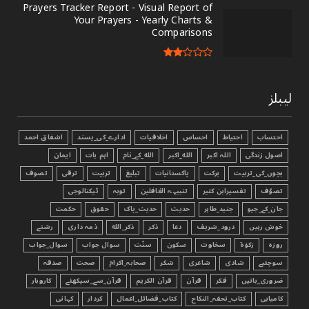
Prayers Tracker Report - Visual Report of
Your Prayers - Yearly Charts &
Comparisons
لیبلز
احتساب
احتیاط
احساس
اخلاقیات
ادارے_کی_پسند
اشفاق احمد
اصول زندگی
اللہ اکبر
الله_اکبر
الله_کے_نام
اہم بات
ایمان
بچوں_کی_تربیت
برکت
پاکستانیات
تبليغ
تربیت
ترقی
تصوف
تصوّف
تفسیرابن کثیر
تنبیہہ الغافلین
توبہ
ٹیکنالوجی
جان_کے_جیو
جنید_طاہر
حدیث
حدیث_پاک
حقوق
حکمت
خوش رہیں
درود_شریف
دعا
ذکر
ذکر_الله
ذمہ داری
رشتے
روزہ
زکوٰۃ
سخاوت
سکون
سنّت
سوال جواب
سوال_جواب
سوچئیے
شادی
شاعری
شکر
صحابہ_اکرام
صحت
صدقہ
ضروری_باتیں
فکر
قرآن
قرآن الکریم
قرآن_سے_سیکھئے
کاروبار
کامیابی
کتاب_تحفہ_النکاح
کتاب_فضائل_اعمال
کردار
کہانی