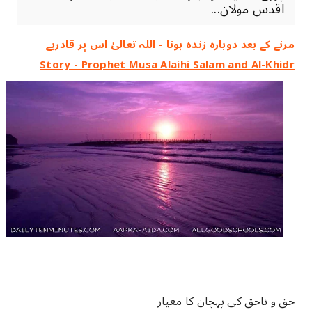
اقدس مولان...
مرنے کے بعد دوبارہ زندہ ہونا - اللہ تعالیٰ اس پر قادرہے
Story - Prophet Musa Alaihi Salam and Al-Khidr
حق و ناحق کی پہچان کا معیار