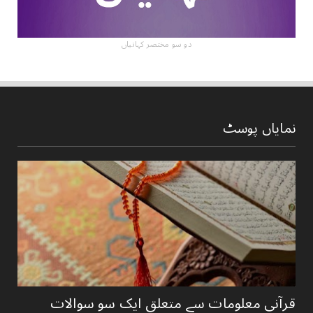
دو سو مختصر کہانیاں
نمایاں پوسٹ
قرآنی ‏معلومات ‏سے ‏متعلق ‏ایک ‏سو ‏سوالات ‏