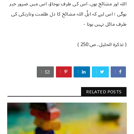
اللہ اور مشائخ ہوں، اس کی طرف ہوجاؤ، اس میں ضرور خیر
ہوگی ؛ اس لیے کہ اہلُ اللہ مشائخ کا دل ظلمت وتاریکی کی
طرف مائل نہیں ہوتا -
( تذکرۃ الخلیل، ص:250 )
RELATED POSTS