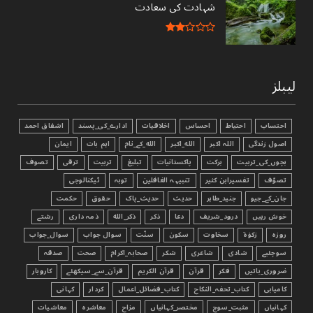
شہادت کی سعادت
لیبلز
احتساب
احتیاط
احساس
اخلاقیات
ادارے_کی_پسند
اشفاق احمد
اصول زندگی
اللہ اکبر
الله_اکبر
الله_کے_نام
اہم بات
ایمان
بچوں_کی_تربیت
برکت
پاکستانیات
تبليغ
تربیت
ترقی
تصوف
تصوّف
تفسیرابن کثیر
تنبیہہ الغافلین
توبہ
ٹیکنالوجی
جان_کے_جیو
جنید_طاہر
حدیث
حدیث_پاک
حقوق
حکمت
خوش رہیں
درود_شریف
دعا
ذکر
ذکر_الله
ذمہ داری
رشتے
روزہ
زکوٰۃ
سخاوت
سکون
سنّت
سوال جواب
سوال_جواب
سوچئیے
شادی
شاعری
شکر
صحابہ_اکرام
صحت
صدقہ
ضروری_باتیں
فکر
قرآن
قرآن الکریم
قرآن_سے_سیکھئے
کاروبار
کامیابی
کتاب_تحفہ_النکاح
کتاب_فضائل_اعمال
کردار
کہانی
کہانیاں
مثبت_سوچ
مختصر_کہانیاں
مزاح
معاشرہ
معاشیات