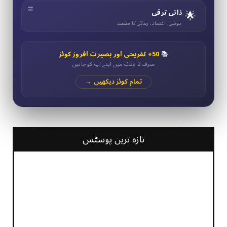
🌟
ذاتی ترقی
خوشی، اعتماد، زندگی کا مقصد
📚
50+ تفریحی اور بصیرت افروز کوئز
صرف 2 منٹ میں اپنے آپ کو جانیں
تمام کوئز دیکھیں →
تازہ ترین پوسٹس