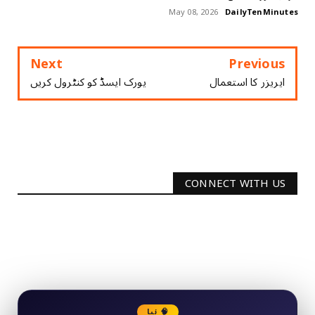
May 08, 2026
DailyTenMinutes
Next
Previous
ایریزر کا استعمال
یورک ‏ایسڈ ‏کو ‏کنٹرول ‏کریں
CONNECT WITH US
2340
Followers
3290
Followers
🧠 نیا