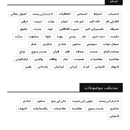
لیبلز
احتساب
احتیاط
احساس
اخلاقیات
ادارے_کی_پسند
اصول زندگی
الله_کے_نام
اللہ اکبر
اہم بات
ایمان
برکت
تربیت
ترقی
تصوف
تفسیرابن کثیر
تنبیہہ الغافلین
توبہ
حدیث
حقوق
حکمت
ذمہ داری
ذکر
رشتے
روزہ
زکوٰۃ
سخاوت
سنّت
سوال جواب
سوچئیے
سکون
شادی
شاعری
شکر
صحابہ_اکرام
صحت
صدقہ
فکر
قرآن
مثبت_سوچ
مزاح
معاشرہ
معاشیات
نصیحت
نماز
واقعہ
والدین
ٹیکنالوجی
کاروبار
کامیابی
کردار
کہانی
کہانیاں
یاددہانی
یقین
مختلف موضوعات
ادارے_کی_پسند
بچوں_کی_تربیت
جان_کے_جیو
سکون
شادی
شاعری
مثبت_سوچ
معاشرہ
معاشیات
پاکستانیات
کاروبار
کامیابی