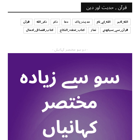
قرآن , حدیث اور دین
الله_اکبر
الله_کے_نام
حدیث_پاک
دعا
ذکر
ذکر_الله
قرآن
قرآن_سے_سیکھئے
نماز
کتاب_تحفہ_النکاح
کتاب_فضائل_اعمال
- دو سو مختصر کہانیاں -