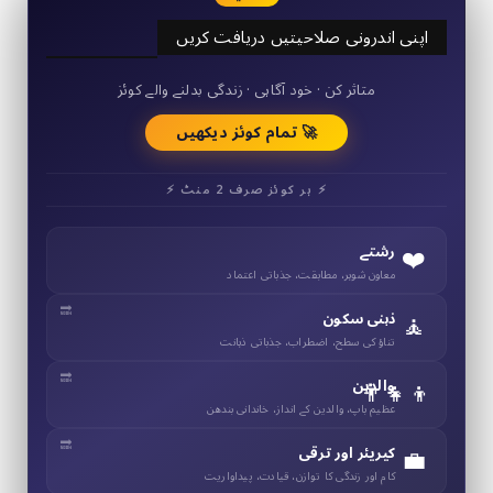
اپنی اندرونی صلاحیتیں دریافت کریں
50+ مختصر کوئز
متاثر کن · خود آگاہی · زندگی بدلنے والے کوئز
🚀 تمام کوئز دیکھیں
⚡ ہر کوئز صرف 2 منٹ ⚡
❤️
رشتے
معاون شوہر، مطابقت، جذباتی اعتماد
🧘
ذہنی سکون
تناؤ کی سطح، اضطراب، جذباتی ذہانت
👨‍👧‍👦
والدین
عظیم باپ، والدین کے انداز، خاندانی بندھن
💼
کیریئر اور ترقی
کام اور زندگی کا توازن، قیادت، پیداواریت