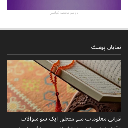
دو سو مختصر کہانیاں
نمایاں پوسٹ
قرآنی ‏معلومات ‏سے ‏متعلق ‏ایک ‏سو ‏سوالات ‏