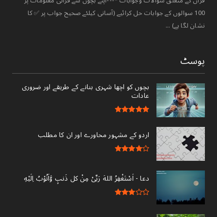
قرآن کے متعلق سوالات وجوابات *---اپنے بچوں سے قرآنی معلومات پر
100 سوالوں کے جوابات حل کرائیے (آسانی کیلئے صحیح جواب پر ✅ کا
نشان لگا ہے) ...
پوسٹ
بچوں کو اچھا شہری بنانے کے طریقے اور ضروری
عادات
اردو کے مشہور محاورے اور ان کا مطلب
دعا - ‎اَسْتَغْفِرُ اللهَ رَبِّىْ مِنْ کل ذَنبٍ وَّاَتُوْبُ اِلَيْهِ