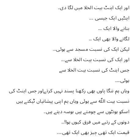
ﺍﻭﺭ ﺍﯾﮏ ﺍﯾﻨﭧ ﺑﯿﺖ ﺍﻟﺨﻼ ﻣﯿﮟ ﻟﮕﺎ ﺩﯼ..
ﺍﯾﻨﭩﯿﮟ ﺍﯾﮏ ﺟﯿﺴﯽ ....
ﺑﻨﺎﻧﮯ ﻭﺍﻻ ﺍیک ....
ﻟﮕﺎﻧﮯ ﻭﺍﻻ ﺑﮭﯽ ﺍﯾﮏ ...
ﻟﯿﮑﻦ ﺍﯾﮏ ﮐﯽ ﻧﺴﺒﺖ ﻣﺴﺠﺪ ﺳﮯ ﮨﻮﺋﯽ...
ﺍﻭﺭ ﺍﯾﮏ ﮐﯽ ﻧﺴﺒﺖ ﺑﯿﺖ ﺍﻟﺨﻼ ﺳﮯ....
ﺟﺲ ﺍﯾﻨﭧ ﮐﯽ ﻧﺴﺒﺖ ﺑﯿﺖ ﺍﻟﺨﻼ ﺳﮯ
ﮨﻮﺋﯽ.....
ﻭﮨﺎﮞ ﮨﻢ ﻧﻨﮕﺎ ﭘﺎﻭﮞ ﺑﮭﯽ ﺭﮐﮭﻨﺎ ﭘﺴﻨﺪ ﻧﮩﯿﮟ ﮐﺮﺗﮯﺍﻭﺭ ﺟﺲ ﺍﯾﻨﭧ ﮐﯽ
ﻧﺴﺒﺖ ﺑﯿﺖ ﺍﻟﻠّﻪ ﺳﮯ ﮨﻮﺋﯽ ﻭﮨﺎﮞ ﮨﻢ ﺍﭘﻨﯽ ﭘﯿﺸﺎﻧﯿﺎﮞ ٹیکتے ﮨﯿﮟ
ﺍﺳﮑﻮ ﮨﻮﻧﭩﻮﮞ ﺳﮯ ﭼﻮﻣﺘﮯ ﮨﯿﮟ ﺑﻮﺳﮧ ﺩﯾﺘﮯ ﮨﯿﮟ..
ﺩوﻧﻮﮞ ﮐﮯ ﺭﺗﺒﮯ ﻣﯿﮟ ﻓﺮﻕ ﮐﯿﻮﮞ ﮨﻮﺍ!...
ﻗﯿﻤﺖ ﺍﯾﮏ ﺗﮭﯽ ﭼﯿﺰ ﺑﮭﯽ ﺍﯾﮏ ﺗﮭﯽ.....