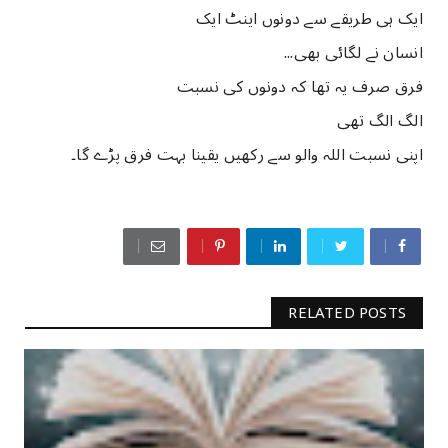
ﺍﯾﮏ ﮨﯽ ﻃﺮﯾﻘﮯ ﺳﮯ ﺩﻭﻧﻮﮞ ﺍﯾﻨﭧ ﺍﯾﮏ
ﺍﻧﺴﺎﻥ ﻧﮯ ﻟﮕﺎئی ﺑﮭﯽ...
ﻓﺮﻕ ﺻﺮﻑ ﯾﮧ ﺗﮭﺎ ﮐﮧ ﺩﻭﻧﻮﮞ ﮐﯽ ﻧﺴﺒﺖ
ﺍﻟﮓ ﺍﻟﮓ ﺗﮭﯽ
ﺍﭘﻨﯽ ﻧﺴﺒﺖ اللہ والو ﺳﮯ ﺭﮐﮭﯿﮟ ﯾﻘﯿﻨﺎ ﺑﮩﺖ ﻓﺮﻕ ﭘﮍﮮ ﮔﺎ۔
RELATED POSTS