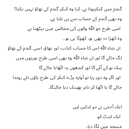
گندم میں کنکرہوتا ہے، کیا وہ کنکر گندم کے بھاؤ نہیں بکتا؟
وہ بھی گندم کے حساب سے ہی تلتا ہے۔
اسی طرح جو ﷲ والوں کی مجالس میں بیٹھتا ہے
وہ کھرا نہ بھی ہو، کھوٹا ہی ہو…
ان شاء ﷲ اس کا حساب کتاب، اور بھاؤ، اسی گندم کے بھاؤ
لگ جائے گا اور ان شاء ﷲ وہ بھی اسی طرح بوریوں میں
پیک ہو کے تُلے گا اور کندھوں پہ اٹھایا جائے گا
اور اگر وہ دور رہا تو آوارہ پڑے کنکر کی طرح پاؤں تلے روندا
جائے گا یا اٹھا کر باہر پھینک دیا جائیگا۔
ﺍﯾﮏ ﺁﺩﻣﯽ ﻧﮯ ﺩﻭ ﺍﯾﻨﭩﯿﮟ ﻟﯿﮟ
ﺍﯾﮏ ﺍﯾﻨﭧ ﮐﻮ
ﻣﺴﺠﺪ ﻣﯿﮟ ﻟﮕﺎ ﺩﯾﺎ..