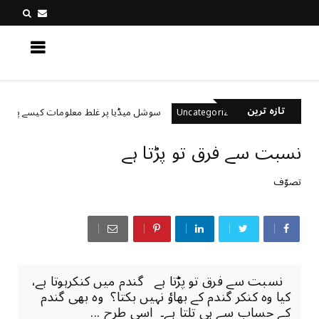
کچھ نیا جانیں
تازہ ترین
ہیں؟
سوشل میڈیا پر غلط معلومات کیسے پہچانیں؟
Uncategorized
نسبت سے فرق تو پڑتا ہے
تصوّف
نسبت سے فرق تو پڑتا ہے گندم میں کنکرہوتا ہے،
کیا وہ کنکر گندم کے بھاؤ نہیں بکتا؟ وہ بھی گندم
کے حساب سے ہی تلتا ہے۔ اسی طرح ...