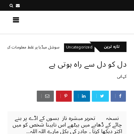
کچھ نیا جانیں
تازہ ترین
ھتے ہیں؟
سوشل میڈیا پر غلط معلومات کیسے پہچانیں؟
Uncategorized
دل کو دل سے راہ ہوتی ہے
کہانی
نسخہ تحریر مبشرہ ناز بسوں کے اڈے پر بنے
چائے کے ڈھابے میں بیٹھے اس نابینا شخص کو میں
اکثر دیکھا کرتا ۔ چادر کی بکل مارے اللہ اللہ...