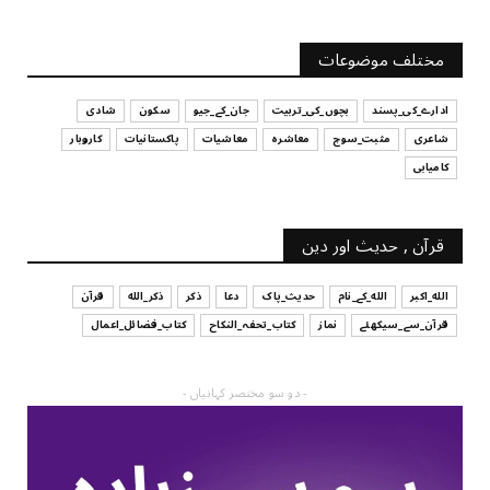
UNCATEGORIZED
آپ کا فیصلہ کرنے کا انداز
مختلف موضوعات
July 29, 2026
ادارے_کی_پسند
بچوں_کی_تربیت
جان_کے_جیو
سکون
شادی
شاعری
مثبت_سوچ
معاشرہ
معاشیات
پاکستانیات
کاروبار
کامیابی
قرآن , حدیث اور دین
الله_اکبر
الله_کے_نام
حدیث_پاک
دعا
ذکر
ذکر_الله
قرآن
قرآن_سے_سیکھئے
نماز
کتاب_تحفہ_النکاح
کتاب_فضائل_اعمال
- دو سو مختصر کہانیاں -