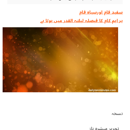
سفید فام اورسیاہ فام
ہر اہم کام کا فیصلہ ‏لیلتہ القدر ‏میں ‏ہوتا ‏ہے
نسخہ
تحریر مبشرہ ناز