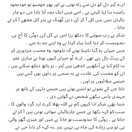
ارے پُتر دل کو دل سے راہ ہوتی ہے اور پھر خوشبو تو خودبخود
راستہ بنا لیا کرتی ہے ۔ اتنے میں ایک بچہ آیا بابا جی دو چار
پائیاں بننی ہیں کل آ کر بُن دیں ٹھیک ہے پتر کل مجھے آ کر لے
جانا ۔
شکر ہے رب سوہنے کا دیکھ زرا اس نے کل کی روٹی کا آج ہی
بندوبست کر دیا کتنا پیار کرتا ہے وہ اپنے بندے سے ۔
میں حیران رہ گیا نابینا ہونے کہ باوجود وہ محنت مزدوری کر
کے پیٹ پال رہے تھے ۔ ارے تُو حیران کیوں ہوتا ہے ساری عمر
یہ کام کیا ہے آنکھیں اندھی ہیں پُتر ، پر ہاتھ دیکھ سکتے ہیں ۔
ان کو محنت کی عادت ہے یہ منجی پر داون یوں بُنتے ہیں
جیسے سلائیوں پر اون ۔
بابا جی کے نمونے تو ایسے ہوتے ہیں جیسے دلہن کے ہاتھ پر
مہندی پاس بیٹھے شخص نے گواہی دی ۔
جتنا بھی شکر ادا کروں کم ہے اللہ بھلا کرے ارد گرد والوں کا ۔
سب کو کہہ رکھا ہے جسے چارپائیاں بنوانی ہوتی ہیں آ کر لے
جاتا ہے ۔ روٹی کا بندوبست ہو جاتا ہے میں اور میری گھر والی
ہی تو ہیں زیادہ کی چاہ ہی نہیں پتر ۔یہ کہہ کر بابا جی نے