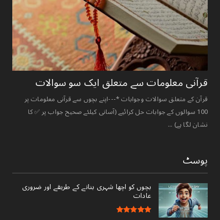
قرآنی ‏معلومات ‏سے ‏متعلق ‏ایک ‏سو ‏سوالات ‏
قرآن کے متعلق سوالات وجوابات *---اپنے بچوں سے قرآنی معلومات پر
100 سوالوں کے جوابات حل کرائیے (آسانی کیلئے صحیح جواب پر ✅ کا
نشان لگا ہے) ...
پوسٹ
بچوں کو اچھا شہری بنانے کے طریقے اور ضروری
عادات