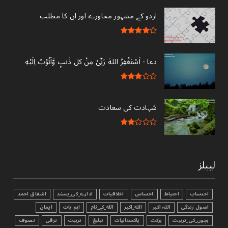
اردو کے مشہور محاورے اور ان کا مطلب
دعا - ‎اَسْتَغْفِرُ اللهَ رَبِّىْ مِنْ کل ذَنبٍ وَّاَتُوْبُ اِلَيْهِ
شہادت کی سعادت
لیبلز
احتساب
احتیاط
احساس
اخلاقیات
ادارے_کی_پسند
اشفاق احمد
اصول زندگی
اللہ اکبر
الله_اکبر
الله_کے_نام
اہم بات
ایمان
بچوں_کی_تربیت
برکت
پاکستانیات
تبليغ
تربیت
ترقی
تصوف