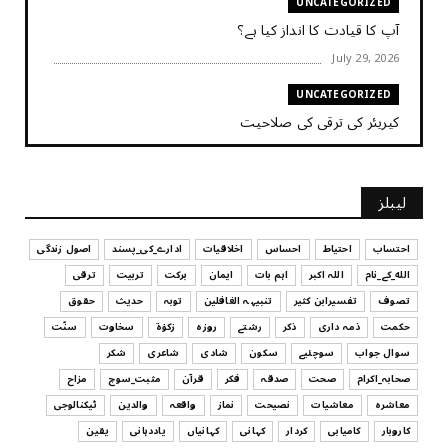
UNCATEGORIZED
آپ کا قیادت کا انداز کیا ہے؟
July 29, 2026
UNCATEGORIZED
کیریئر کی ترقی کی صلاحیت
July 29, 2026
UNCATEGORIZED
لیبلز
کیا آپ اپنے باس کو مؤثر طریقے سے منظم کر رہے ہیں
July 29, 2026
احتساب
احتیاط
احساس
اخلاقیات
ادارے_کی_پسند
اصول زندگی
الله_کے_نام
اللہ اکبر
اہم بات
ایمان
برکت
تربیت
ترقی
UNCATEGORIZED
تصوف
تفسیرابن کثیر
تنبیہہ الغافلین
توبہ
حدیث
حقوق
اس وقت آپ کا موڈ کیسا ہے؟
حکمت
ذمہ داری
ذکر
رشتے
روزہ
زکوٰۃ
سخاوت
سنّت
July 29, 2026
سوال جواب
سوچئیے
سکون
شادی
شاعری
شکر
UNCATEGORIZED
صحابہ_اکرام
صحت
صدقہ
فکر
قرآن
مثبت_سوچ
مزاح
قرض لینے اور دینے میں ہوشیاری
معاشرہ
معاشیات
نصیحت
نماز
واقعہ
والدین
ٹیکنالوجی
July 29, 2026
کاروبار
کامیابی
کردار
کہانی
کہانیاں
یاددہانی
یقین