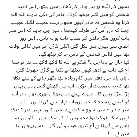
بسوں کے اڈے پر بنے چائے کے ڈھابے میں بیٹھے اس نابینا
شخص کو میں اکثر دیکھا کرتا ۔ چادر کی بکل مارے اللہ اللہ
کرتا وہ شخص نہ جانے کیوں مجھے بہت عجیب لگتا۔ عجیب
ایسا کہ دل اُس کی طرف کھنچتا ۔ میرا جی چاہتا کہ اس سے
بات کروں مگر جلدی کے سبب بات ہو نہ پاتی ۔ اس روز
اتفاق سے میری بس نکل گئی اگلی گاڑی آنے میں کافی وقت
تھا میں ُاس شخص کے پاس جا کر بیٹھ گیا۔
کیا حال ہے بابا جی ۔؟ شکر ہے اللہ کا لاکھ لاکھ ۔۔۔ پتر تو سنا
آج کیا بات ہے ادھر کیوں بیٹھا ہے لگتا ہے گاڑی چھوٹ گئی
۔ ہاں بابا جی دفتر میں کام زیادہ تھا ،گھر جانے کے لیئے نکلا
تھا کہ یہ مصیبت آن پڑی ، اب تین گھنٹے گرمی میں یہاں
پڑا سڑتا رہوں گا ۔ میرے لہجے میں تھکن بھری تھی ، پر آپ
کو کیسے پتہ چلا کہ میں روزانہ یہاں سے گزرتا ہوں ۔ ُتو
میرے بارے میں سوچ سکتا ہے تو میں کیوں نہیں پتر ؟ دیکھ
نہیں سکتا تو کیا ہوا محسوس تو کر سکتا ہوں ۔ ُتو روزانہ
پاس سے گزرتا ہے آج تیری خوشبو ٹہر گئی ۔ بس پہچان لیا
میں نے ۔۔۔!