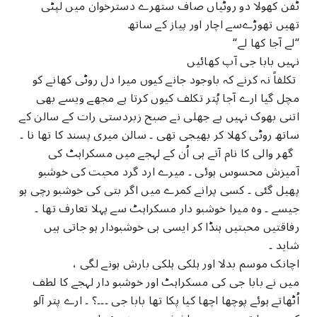
ٹفن کھولا دو روٹیاں صاف ستھرے دسترخوان میں لپٹی
تھیں تھوڑےسے اچار اور پیاز کے ساتھ
“لے آجا کھا لے“
نہیں بابا جی آپ کھائیں
تکلفاً نہ کرنے کہ باوجود جانے کیوں میرا دل روٹی کھانے کو
مچل گیا ارے آجا پُتر تکلف کیوں کرتا ہے مجھے ویسے بھی
اتنی بھوک نہیں ہے جھلی نے صبح زبردستی رات کے سالن کے
ساتھ روٹی کھلا کر بھیجی تھی ۔ سالن میری پسند کا تھا نا ۔
گھر والی کا نام آتے ہی اُن کے لہجے میں مسکراہٹ کی
آمیزش محسوس ہوئی ۔ میرے ارد گرد محبت کی خوشبو
پھیل گئی ۔ کسی پرانے کمرے میں اگر بتی کی خوشبو رچی ہو
جیسے ۔ وہ میرا خوشبو دار مسکراہٹ سے پہلا تعارف تھا ۔
رفاقتیں محبتیں ہنڈا کر ایسی ہی خوشبودار ہو جاتی ہیں
شاید ۔
اچانک موسم بدلا اور ہلکی ہلکی بارش ہونے لگی ،
میں نے بابا جی کی مسکراہٹ اور خوشبو دار لہجے کا لطف
اُٹھاتے ہوئے پوچھا اچھا کیا پکا تھا بابا جی ۔۔۔؟ ۔ ارے پتر آلو