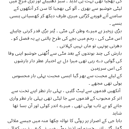
کی بھجیا تھی بہت ہی لذیذ ۔ سبز دھنییئے اور ہری مرچ میں
لپٹی خوشبو سے بھری ۔ آلو کی بھجیا کا سن کر آنکھوں کے
سامنے آتے قورمے کڑاہی میری طرف دیکھ کر کھسیانی ہنسی
ہنسے ۔
بڑی زرخیز ہے میرے وطن کی مٹی ۔ پُتر بڑی قدر کرنی چاہیئے
اس مٹی کی ، رحم میں بچے کی طرح پالتی ہے یہ فصل کو ۔
دھرتی یونہی تو ماں نہیں کہلاتی ۔
بارش کی چند بوندوں کے بعد مٹی سے اُٹھتی خوشبو اپنی وفا
کی گواہی دے رہی تھی میرا دل بے اختیار عطر دار بارشوں
کی اس سرزمین
کے لیئے محبت سے بھر گیا ایسی محبت پہلی بار محسوس
ہوئی تھی مجھے ۔
آنکھیں قدموں سے لپٹ گئیں ، پہلی بار نظر اپنے تخت سے
اتر کر محبوب کے قدموں سے جا لپٹی تھی پہلی بار نظر واری
جانے کو بے تاب ہوئی تھی ۔ میرے اندر کوئی اور آن بسا تھا
شاید
بابا جی کے اصرار پر روٹی کا نوالہ چکھا منہ میں جیسے ملائی
گھل گئی اتنی خستہ اور لذیذ روٹی میں نے کبھی نہیں کھائی