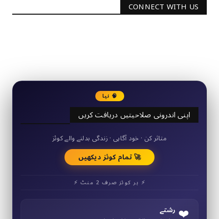
CONNECT WITH US
2340
Followers
3290
Followers
🧠 نیا
اپنی اندرونی صلاحیتیں دریافت کریں
50+ مختصر کوئز
متاثر کن · خود آگاہی · زندگی بدلنے والے کوئز
🚀 تمام کوئز دیکھیں
⚡ ہر کوئز صرف 2 منٹ ⚡
❤️
رشتے