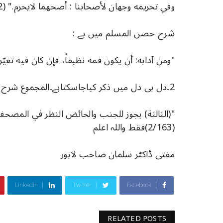
وفي تحريمه وجهان لأصحابنا : أصحهما لايحرم." (1/12)
شرح حصن المسلم میں ہے :
"ومن آدابه: أن يكون فمه نظيفاً، فإن كان فيه تغيّر أزا
2۔دل ہی دل میں ذکر کیاجاسکتاہے۔المجموع شرح المہذب میں ہے :
"(الثالثة) يجوز للجنب والحائض النظر في المصحف
(2/163)فقط واللہ اعلم
مفتی ڈاکٹر سلمان صاحب لاہور
Linkedin
Twitter
Facebook
RELATED POSTS