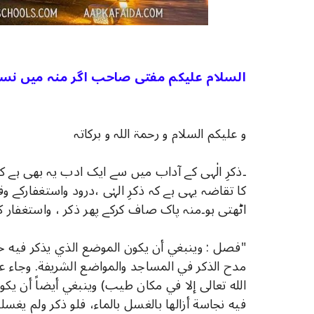
السلام علیکم مفتی صاحب اگر منہ میں نسوا
و علیکم السلام و رحمۃ اللہ و برکاتہ
۔ذکرِ الٰہی کے آداب میں سے ایک ادب یہ بھی ہے ک
کا تقاضہ یہی ہے کہ ذکرِ الہٰی ،درود واستغفارک
اٹھتی ہو۔منہ پاک صاف کرکے پھر ذکر ، واستغفار کرنا
"فصل : وينبغي أن يكون الموضع الذي يذكر فيه خاليا
مدح الذكر في المساجد والمواضع الشريفة. وجاء عن 
الله تعالى إلا في مكان طيب) وينبغي أيضاً أن يكون
فيه نجاسة أزالها بالغسل بالماء، فلو ذكر ولم يغسل