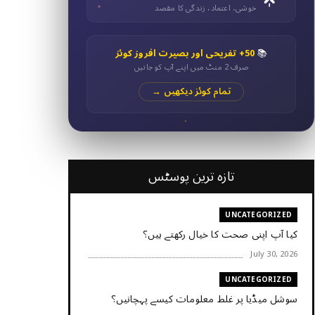
خوشی، اعتماد، زندگی کا مقصد
📚
50+ تفریحی اور بصیرت افروز کوئز
صرف 2 منٹ میں اپنے آپ کو جانیں
تمام کوئز دیکھیں →
تازہ ترین پوسٹس
UNCATEGORIZED
کیا آپ اپنی صحت کا خیال رکھتے ہیں؟
July 30, 2026
UNCATEGORIZED
سوشل میڈیا پر غلط معلومات کیسے پہچانیں؟