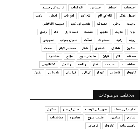
ہیں
احتساب
احتیاط
احساس
اخلاقیات
ادارے_کی_پسند
July 29, 2026
اصول زندگی
الله_کے_نام
اللہ اکبر
اہم بات
ایمان
برکت
UNCATEGORIZED
تربیت
ترقی
تصوف
تفسیرابن کثیر
تنبیہہ الغافلین
اس وقت آپ کا موڈ کیسا ہے؟
توبہ
حدیث
حقوق
حکمت
ذمہ داری
ذکر
رشتے
July 29, 2026
روزہ
زکوٰۃ
سخاوت
سنّت
سوال جواب
سوچئیے
سکون
شادی
شاعری
شکر
صحابہ_اکرام
صحت
UNCATEGORIZED
صدقہ
فکر
قرآن
مثبت_سوچ
مزاح
معاشرہ
قرض لینے اور دینے میں ہوشیاری
معاشیات
نصیحت
نماز
واقعہ
والدین
ٹیکنالوجی
July 29, 2026
کاروبار
کامیابی
کردار
کہانی
کہانیاں
یاددہانی
یقین
UNCATEGORIZED
آپ کا فیصلہ کرنے کا انداز
مختلف موضوعات
July 29, 2026
ادارے_کی_پسند
بچوں_کی_تربیت
جان_کے_جیو
سکون
شادی
شاعری
مثبت_سوچ
معاشرہ
معاشیات
پاکستانیات
کاروبار
کامیابی