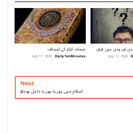
ذی اور ودی میں فرق
ﺻﺤﺎﺑﮧ ﮐﺮﺍﻡ ﮐﮯ ﺍﻭﺻﺎﻑ
July 17, 2026
DailyTenMinutes
July 17, 2026
D
Next
اسلام میں پورے پورے داخل ہوجاؤ