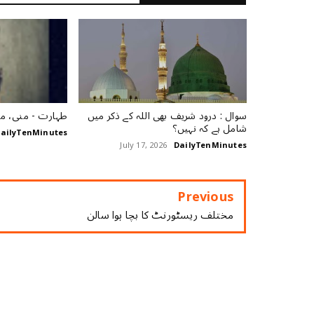
سوال : درود شریف بھی اللہ کے ذکر میں
طہارت ‏- منی، م
شامل ہے کہ نہیں؟
ailyTenMinutes
July 17, 2026
DailyTenMinutes
Previous
مختلف ریسٹورنٹ کا بچا ہوا سالن