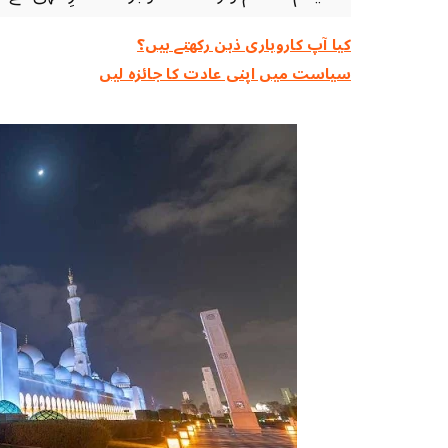
کیا آپ کاروباری ذہن رکھتے ہیں؟
سیاست میں اپنی عادت کا جائزہ لیں