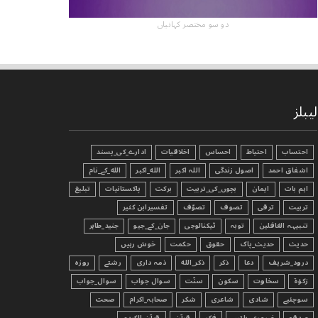
دو سو مختصر کہانیاں
لیبلز
احتساب
احتیاط
احساس
اخلاقیات
ادارے_کی_پسند
اشفاق احمد
اصول زندگی
اللہ اکبر
الله_اکبر
الله_کے_نام
اہم بات
ایمان
بچوں_کی_تربیت
برکت
پاکستانیات
تبليغ
تربیت
ترقی
تصوف
تصوّف
تفسیرابن کثیر
تنبیہہ الغافلین
توبہ
ٹیکنالوجی
جان_کے_جیو
جنید_طاہر
حدیث
حدیث_پاک
حقوق
حکمت
خوش رہیں
درود_شریف
دعا
ذکر
ذکر_الله
ذمہ داری
رشتے
روزہ
زکوٰۃ
سخاوت
سکون
سنّت
سوال جواب
سوال_جواب
سوچئیے
شادی
شاعری
شکر
صحابہ_اکرام
صحت