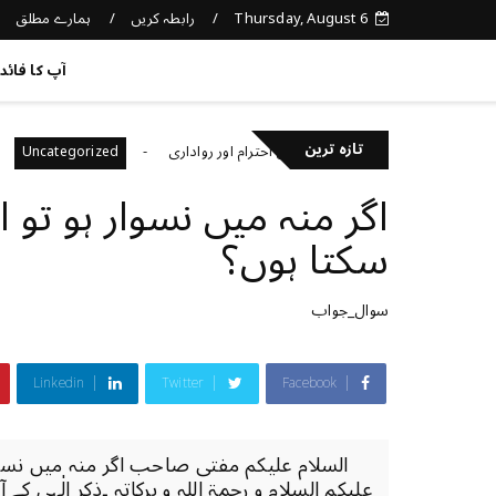
Thursday, August 6
رابطہ کریں
ہمارے مطلق
کچھ نیا جانیں
آپ کا فائد
تازہ ترین
باہمی احترام اور رواداری
کیا آپ فر
Uncategorized
Uncategorized
اگر منہ میں نسوار ہو تو
سکتا ہوں؟
سوال_جواب
Linkedin
Twitter
Facebook
السلام علیکم مفتی صاحب اگر منہ میں نسوار 
علیکم السلام و رحمۃ اللہ و برکاتہ ۔ذکرِ الٰہی کے آد