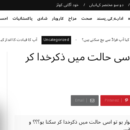
دو سو مختصر کہانیاں
خود آگاہی کوئز
ہ
ادارے_کی_پسند
صحت
مزاح
کاروبار
شادی
پاکستانیات
احس
اڈ سے بچ سکتے ہیں؟
آپ کا قیادت کا انداز کیا ہے؟
Uncategorized
 اسی حالت میں ذکرخدا کر
Email
Pinterest
ہو تو اسی حالت میں ذکرخدا کر سکتا ہو؟؟؟ و
...