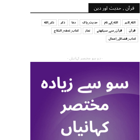
قرآن , حدیث اور دین
الله_اکبر
الله_کے_نام
حدیث_پاک
دعا
ذکر
ذکر_الله
قرآن
قرآن_سے_سیکھئے
نماز
کتاب_تحفہ_النکاح
کتاب_فضائل_اعمال
- دو سو مختصر کہانیاں -