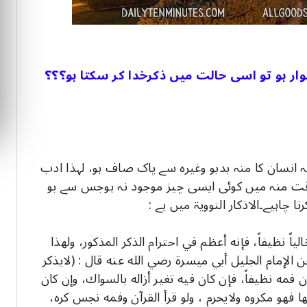
ر ہو تو اسی حالت میں ذکرخدا کر سکتا ہو؟؟؟
ہ انسان کا منہ بدبو وغیرہ سے پاک صاف ہو، لہذا ادب
ے وقت منہ میں کوئی ایسی چیز موجود نہ ہوجس سے بو
 چاہیے۔الاذکار النوویۃ میں ہے :
ً نظيفاً، فإنه أعظم في احترام الذكر المذكور، ولهذا
الإمام الجليل أبي ميسرة رضي الله عنه قال : (لايذكر
 فمه نظيفاً، فإن كان فيه تغير أزاله بالسواك، وإن كان
ها فهو مكروه ولايحرم ، ولو قرأ القرآن وفمه نجس كره،