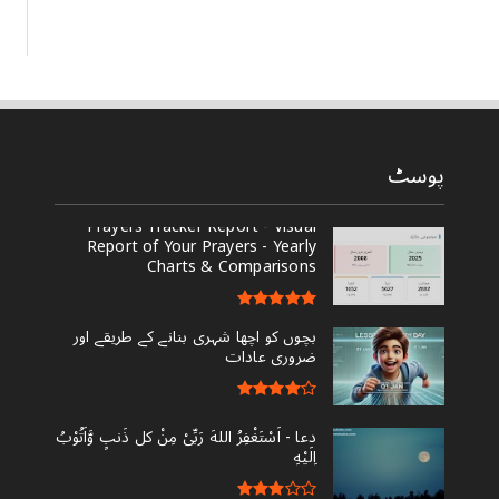
پوسٹ
Prayers Tracker Report - Visual
Report of Your Prayers - Yearly
Charts & Comparisons
بچوں کو اچھا شہری بنانے کے طریقے اور
ضروری عادات
دعا - ‎اَسْتَغْفِرُ اللهَ رَبِّىْ مِنْ کل ذَنبٍ وَّاَتُوْبُ
اِلَيْهِ