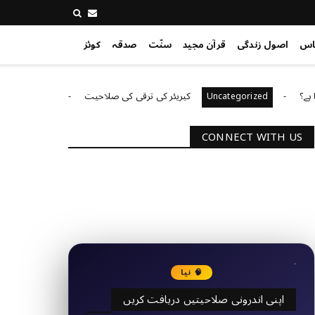
اس
اصول زندگی
قرآن مجید
سنّت
صدقہ
کوئز
کیریئر کی ترقی کی صلاحیت
کیا 
Uncategorized
Uncategorized
CONNECT WITH US
2340
Followers
3290
Followers
🧠 نیا
اپنی اندرونی صلاحیتیں دریافت کریں