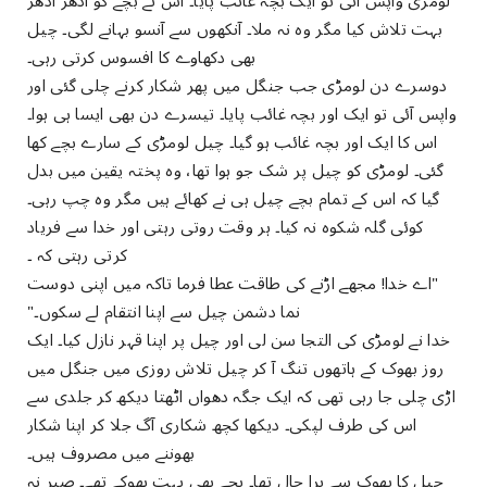
لومڑی واپس آئی تو ایک بچہ غائب پایا۔ اس نے بچے کو ادھر ادھر
بہت تلاش کیا مگر وہ نہ ملا۔ آنکھوں سے آنسو بہانے لگی۔ چیل
بھی دکھاوے کا افسوس کرتی رہی۔
دوسرے دن لومڑی جب جنگل میں پھر شکار کرنے چلی گئی اور
واپس آئی تو ایک اور بچہ غائب پایا۔ تیسرے دن بھی ایسا ہی ہوا۔
اس کا ایک اور بچہ غائب ہو گیا۔ چیل لومڑی کے سارے بچے کھا
گئی۔ لومڑی کو چیل پر شک جو ہوا تھا، وہ پختہ یقین میں بدل
گیا کہ اس کے تمام بچے چیل ہی نے کھائے ہیں مگر وہ چپ رہی۔
کوئی گلہ شکوہ نہ کیا۔ ہر وقت روتی رہتی اور خدا سے فریاد
کرتی رہتی کہ ۔
"اے خدا! مجھے اڑنے کی طاقت عطا فرما تاکہ میں اپنی دوست
نما دشمن چیل سے اپنا انتقام لے سکوں۔"
خدا نے لومڑی کی التجا سن لی اور چیل پر اپنا قہر نازل کیا۔ ایک
روز بھوک کے ہاتھوں تنگ آ کر چیل تلاش روزی میں جنگل میں
اڑی چلی جا رہی تھی کہ ایک جگہ دھواں اٹھتا دیکھ کر جلدی سے
اس کی طرف لپکی۔ دیکھا کچھ شکاری آگ جلا کر اپنا شکار
بھوننے میں مصروف ہیں۔
چیل کا بھوک سے برا حال تھا۔ بچے بھی بہت بھوکے تھے۔ صبر نہ