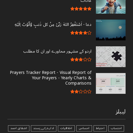
عادات
دعا - ‎اَسْتَغْفِرُ اللهَ رَبِّىْ مِنْ کل ذَنبٍ وَّاَتُوْبُ اِلَيْهِ
اردو کے مشہور محاورے اور ان کا مطلب
Prayers Tracker Report - Visual Report of
Your Prayers - Yearly Charts &
Comparisons
لیبلز
احتساب
احتیاط
احساس
اخلاقیات
ادارے_کی_پسند
اشفاق احمد