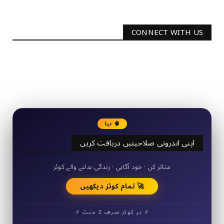
CONNECT WITH US
2340
Followers
3290
Followers
🧠 نیا
اپنی اندرونی صلاحیتیں دریافت کریں
50+ مختصر کوئز
متاثر کن · خود آگاہی · زندگی بدلنے والے کوئز
🚀 تمام کوئز دیکھیں
⚡ ہر کوئز صرف 2 منٹ ⚡