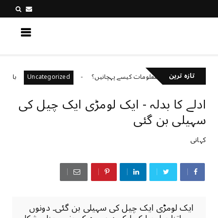
کچھ نیا جانیں
تازہ ترین
میڈیا پر غلط معلومات کیسے پہچانیں؟
باہمی احترام او
Uncategorized
ادلے کا بدلہ - ایک لومڑی ایک چیل کی
سہیلی بن گئی
کہانی
ایک لومڑی ایک چیل کی سہیلی بن گئی۔ دونوں