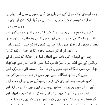
ایک لومڑی ایک چیل کی سہیلی بن گئی۔ دونوں میں اتنا پیار ہوا
کہ ایک دوسرے کے بغیر رہنا مشکل ہو گیا۔ ایک دن لومڑی نے
چیل سے کہا۔
"کیوں نہ ہم پاس رہیں۔ پیٹ کی فکر میں اکثر مجھے گھر سے
غائب رہنا پڑتا ہے۔ میرے بچے گھر میں اکیلے رہ جاتے ہیں اور میرا
دھیان بچوں کی فکر میں لگا رہتا ہے۔ کیوں نہ تم یہیں کہیں پاس
ہی رہو۔ کم از کم میرے بچوں کا تو خیال رکھو گی۔"
چیل نے لومڑی کی بات سے اتفاق کیا اور آخرکار کوشش کرکے
رہائش کے لیے ایک پرانا پیڑ تلاش کیا جس کا تنا اندر سے کھوکھلا
تھا۔ اس میں شگاف تھا۔ دونوں کو یہ جگہ پسند آئی۔ لومڑی اپنے
بچوں کے ساتھ شگاف میں اور چیل نے پیڑ پر بسیرا کر لیا۔
کچھ عرصہ بعد لومڑی کی غیر موجودگی میں چیل جب اپنے
گھونسلے میں بچوں کے ساتھ بھوکی بیٹھی تھی، اس نے اپنا اور
اپنے بچوں کا پیٹ بھرنے کے لیے لومڑی کا ایک بچہ اٹھایا اور
گھونسلے میں جا کر خود بھی کھایا اور بچوں کو بھی کھلایا۔ جب