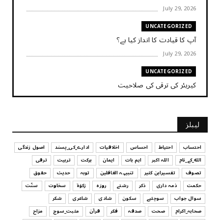
July 29, 2026
UNCATEGORIZED
آپ کا قیادت کا انداز کیا ہے؟
July 29, 2026
UNCATEGORIZED
کیریئر کی ترقی کی صلاحیت
July 29, 2026
UNCATEGORIZED
لیبلز
کیا آپ اپنے باس کو مؤثر طریقے سے منظم کر رہے ہیں
July 29, 2026
احتساب
احتیاط
احساس
اخلاقیات
ادارے_کی_پسند
اصول زندگی
الله_کے_نام
اللہ اکبر
اہم بات
ایمان
برکت
تربیت
ترقی
UNCATEGORIZED
تصوف
تفسیرابن کثیر
تنبیہہ الغافلین
توبہ
حدیث
حقوق
اس وقت آپ کا موڈ کیسا ہے؟
حکمت
ذمہ داری
ذکر
رشتے
روزہ
زکوٰۃ
سخاوت
سنّت
July 29, 2026
سوال جواب
سوچئیے
سکون
شادی
شاعری
شکر
UNCATEGORIZED
صحابہ_اکرام
صحت
صدقہ
فکر
قرآن
مثبت_سوچ
مزاح