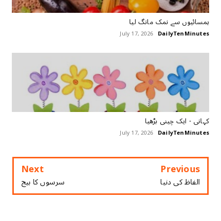
ہمسائیوں سے نمک مانگ لیا
July 17, 2026
DailyTenMinutes
کہانی - ایک چینی بڑھیا
July 17, 2026
DailyTenMinutes
Next
Previous
الفاظ کی دنیا
ﺳﺮﺳﻮﮞ ﮐﺎ ﺑﯿﺞ