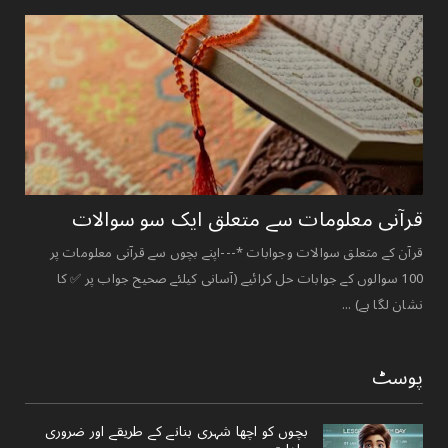
قرآنی ‏معلومات ‏سے ‏متعلق ‏ایک ‏سو ‏سوالات ‏
قرآن کے متعلق سوالات وجوابات *---اپنے بچوں سے قرآنی معلومات پر
100 سوالوں کے جوابات حل کرائیے (آسانی کیلئے صحیح جواب پر ✅ کا
نشان لگا ہے) ...
پوسٹ
بچوں کو اچھا شہری بنانے کے طریقے اور ضروری