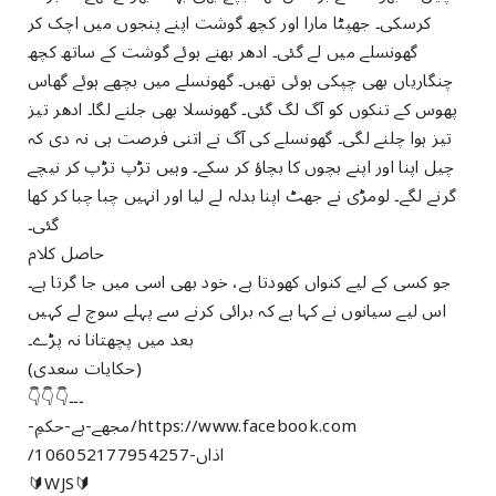
کرسکی۔ جھپٹا مارا اور کچھ گوشت اپنے پنجوں میں اچک کر
گھونسلے میں لے گئی۔ ادھر بھنے ہوئے گوشت کے ساتھ کچھ
چنگاریاں بھی چپکی ہوئی تھیں۔ گھونسلے میں بچھے ہوئے گھاس
پھوس کے تنکوں کو آگ لگ گئی۔ گھونسلا بھی جلنے لگا۔ ادھر تیز
تیز ہوا چلنے لگی۔ گھونسلے کی آگ نے اتنی فرصت ہی نہ دی کہ
چیل اپنا اور اپنے بچوں کا بچاؤ کر سکے۔ وہیں تڑپ تڑپ کر نیچے
گرنے لگے۔ لومڑی نے جھٹ اپنا بدلہ لے لیا اور انہیں چبا چبا کر کھا
گئی۔
حاصل کلام
جو کسی کے لیے کنواں کھودتا ہے، خود بھی اسی میں جا گرتا ہے۔
اس لیے سیانوں نے کہا ہے کہ برائی کرنے سے پہلے سوچ لے کہیں
بعد میں پچھتانا نہ پڑے۔
(حکایات سعدی)
۔۔۔👇👇👇
https://www.facebook.com/مجھے-ہے-حکمِ-
اذاں-106052177954257/
🔰WJS🔰