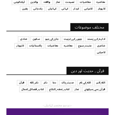
قرض لینے اور دینے میں ہوشیاری
معاشرہ
معاشیات
نصیحت
نماز
واقعہ
والدین
ٹیکنالوجی
July 29, 2026
کاروبار
کامیابی
کردار
کہانی
کہانیاں
یاددہانی
یقین
UNCATEGORIZED
آپ کا فیصلہ کرنے کا انداز
مختلف موضوعات
July 29, 2026
ادارے_کی_پسند
بچوں_کی_تربیت
جان_کے_جیو
سکون
شادی
شاعری
مثبت_سوچ
معاشرہ
معاشیات
پاکستانیات
کاروبار
کامیابی
قرآن , حدیث اور دین
الله_اکبر
الله_کے_نام
حدیث_پاک
دعا
ذکر
ذکر_الله
قرآن
قرآن_سے_سیکھئے
نماز
کتاب_تحفہ_النکاح
کتاب_فضائل_اعمال
- دو سو مختصر کہانیاں -