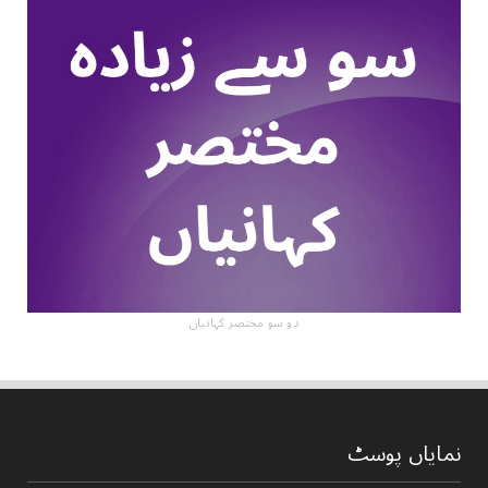
دو سو مختصر کہانیاں
نمایاں پوسٹ