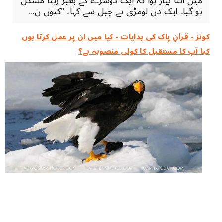
میں اتنا پیار ہوا کہ ایک دوسرے کے بغیر رہنا مشکل
ہو گیا۔ ایک دن لومڑی نے چیل سے کہا۔ "کیوں ن...
کوئز - قرآنِ پاک کی ہدایات - کیا میں ان پر عمل کرتا ہوں
کیا آپ کا مستقبل کا کوئی منصوبہ ہے؟