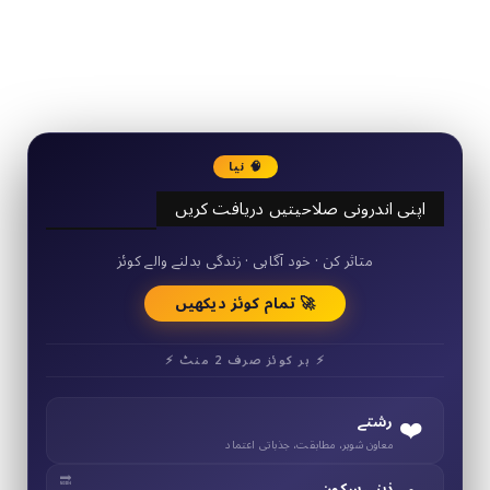
2340
Followers
3290
Followers
🧠 نیا
اپنی اندرونی صلاحیتیں دریافت کریں
50+ مختصر کوئز
متاثر کن · خود آگاہی · زندگی بدلنے والے کوئز
🚀 تمام کوئز دیکھیں
⚡ ہر کوئز صرف 2 منٹ ⚡
❤️
رشتے
معاون شوہر، مطابقت، جذباتی اعتماد
ذہنی سکون