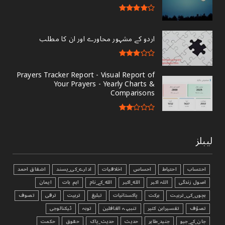
اردو کے مشہور محاورے اور ان کا مطلب
Prayers Tracker Report - Visual Report of
Your Prayers - Yearly Charts &
Comparisons
لیبلز
احتساب
احتیاط
احساس
اخلاقیات
ادارے_کی_پسند
اشفاق احمد
اصول زندگی
اللہ اکبر
الله_اکبر
الله_کے_نام
اہم بات
ایمان
بچوں_کی_تربیت
برکت
پاکستانیات
تبليغ
تربیت
ترقی
تصوف
تصوّف
تفسیرابن کثیر
تنبیہہ الغافلین
توبہ
ٹیکنالوجی
جان_کے_جیو
جنید_طاہر
حدیث
حدیث_پاک
حقوق
حکمت