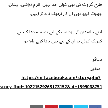
طرح گراوٹ کی بھی کوئی حد نہیں. الزام تراشی، بہتان،
جھوٹ کچھ بھی ان کے نزدیک ناجائز نہیں.
اپنے حاسدین کی ہدایت کے لیے ہمیشہ دعا کیجیے
کیونکہ کوئی تو ان کے لیے بھی دعا کرنے والا ہو.
دعاگو
منقول
https://m.facebook.com/story.php?
story_fbid=10221529263173152&id=1599068751