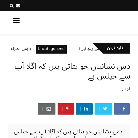
کچھ نیا جانیں
تازہ ترین
لط معلومات کیسے پہچانیں؟
باہمی احترام اور رواداری
Uncategorized
دس نشانیاں جو بتاتی ہیں کہ اگلا آپ
سے جیلس ہے
کردار
دس نشانیاں جو بتاتی ہیں کہ اگلا آپ سے جیلس