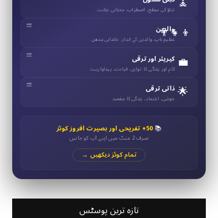
🧘
تناؤ کی سطح، اضطراب، جذباتی ذہانت
👨‍👧‍👦
والدین
عظیم باپ، والدین کے انداز، خاندانی بندھن
💼
کیریئر اور ترقی
کام اور زندگی کا توازن، قیادت، پیداواریت
🌟
ذاتی ترقی
خوشی، اعتماد، زندگی کا مقصد
📚
50+ تفریحی اور بصیرت افروز کوئز
صرف 2 منٹ میں اپنے آپ کو جانیں
تمام کوئز دیکھیں →
تازہ ترین پوسٹس