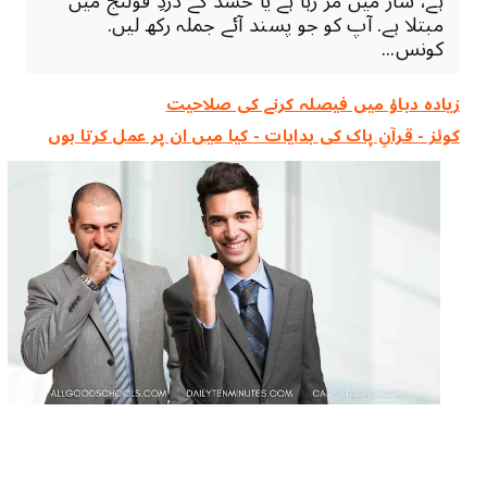
ہے، ساڑ میں مر رہا ہے یا حسد کے دردِ قولنج میں
مبتلا ہے. آپ کو جو پسند آئے جملہ رکھ لیں.
کونس...
زیادہ دباؤ میں فیصلہ کرنے کی صلاحیت
کوئز - قرآنِ پاک کی ہدایات - کیا میں ان پر عمل کرتا ہوں