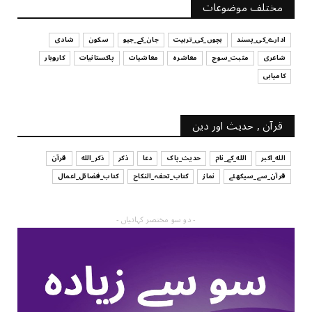
مختلف موضوعات
July 29, 2026
ادارے_کی_پسند
بچوں_کی_تربیت
جان_کے_جیو
سکون
شادی
شاعری
مثبت_سوچ
معاشرہ
معاشیات
پاکستانیات
کاروبار
کامیابی
قرآن , حدیث اور دین
الله_اکبر
الله_کے_نام
حدیث_پاک
دعا
ذکر
ذکر_الله
قرآن
قرآن_سے_سیکھئے
نماز
کتاب_تحفہ_النکاح
کتاب_فضائل_اعمال
- دو سو مختصر کہانیاں -