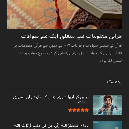
قرآنی ‏معلومات ‏سے ‏متعلق ‏ایک ‏سو ‏سوالات ‏
قرآن کے متعلق سوالات وجوابات *---اپنے بچوں سے قرآنی معلومات پر
100 سوالوں کے جوابات حل کرائیے (آسانی کیلئے صحیح جواب پر ✅ کا
نشان لگا ہے) ...
پوسٹ
بچوں کو اچھا شہری بنانے کے طریقے اور ضروری
عادات
دعا - ‎اَسْتَغْفِرُ اللهَ رَبِّىْ مِنْ کل ذَنبٍ وَّاَتُوْبُ اِلَيْهِ