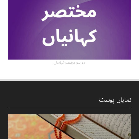
دو سو مختصر کہانیاں
نمایاں پوسٹ