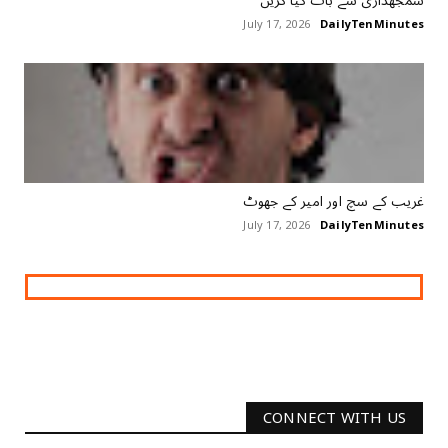
سمجھداری سے بات ‏کیا ‏کریں
July 17, 2026
DailyTenMinutes
غریب کے سچ اور امیر کے جھوٹ
July 17, 2026
DailyTenMinutes
CONNECT WITH US