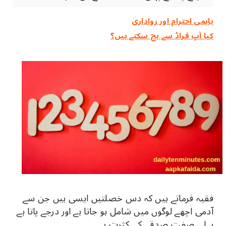
باہمی احترام اور رواداری
کیا آپ فراڈ سے بچ سکتے ہیں؟
فقیہ فرماتے ہیں کہ دس خصلتیں ایسی ہیں جن سے
آدمی اچھے لوگوں میں شامل ہو جاتا ہے اور درجے پاتا ہے
پہلی صفت صدقے کی کثرت ہے