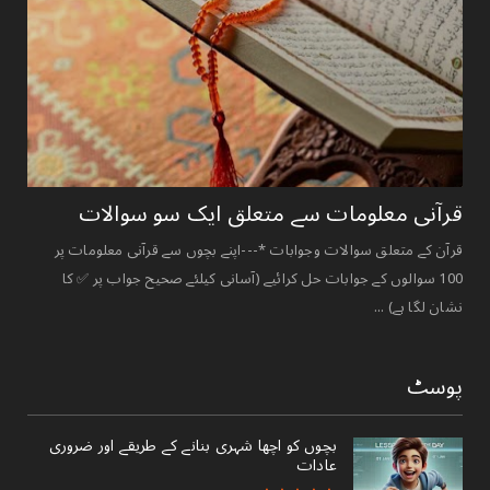
قرآنی ‏معلومات ‏سے ‏متعلق ‏ایک ‏سو ‏سوالات ‏
قرآن کے متعلق سوالات وجوابات *---اپنے بچوں سے قرآنی معلومات پر
100 سوالوں کے جوابات حل کرائیے (آسانی کیلئے صحیح جواب پر ✅ کا
نشان لگا ہے) ...
پوسٹ
بچوں کو اچھا شہری بنانے کے طریقے اور ضروری
عادات