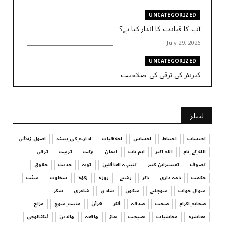
UNCATEGORIZED
آپ کا قیادت کا انداز کیا ہے؟
July 29, 2026
UNCATEGORIZED
کیریئر کی ترقی کی صلاحیت
July 29, 2026
UNCATEGORIZED
لیبلز
کیا آپ اپنے باس کو مؤثر طریقے سے منظم کر رہے ہیں
July 29, 2026
احتساب
احتیاط
احساس
اخلاقیات
ادارے_کی_پسند
اصول زندگی
الله_کے_نام
اللہ اکبر
اہم بات
ایمان
برکت
تربیت
ترقی
UNCATEGORIZED
تصوف
تفسیرابن کثیر
تنبیہہ الغافلین
توبہ
حدیث
حقوق
اس وقت آپ کا موڈ کیسا ہے؟
حکمت
ذمہ داری
ذکر
رشتے
روزہ
زکوٰۃ
سخاوت
سنّت
July 29, 2026
سوال جواب
سوچئیے
سکون
شادی
شاعری
شکر
UNCATEGORIZED
صحابہ_اکرام
صحت
صدقہ
فکر
قرآن
مثبت_سوچ
مزاح
قرض لینے اور دینے میں ہوشیاری
معاشرہ
معاشیات
نصیحت
نماز
واقعہ
والدین
ٹیکنالوجی