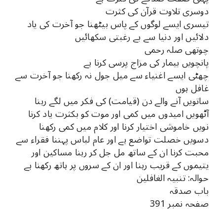
دوسری تلاوت قرآن کی کثرت
تیسری ایسے لوگوں کے پاس بیٹھنا جو آخرت کی یاد
دلائیں اور دنیا سے بے رغبتی سکھائیں
چوتھی صلہ رحمی
پانچویں بیمار کی مزاج پرسی کرنا ہے
چھٹی ایسے اغنیاء سے میل جول نہ رکھنا جو آخرت سے
غافل ہوں
ساتویں آنے والے دن (قیامت) کی فکر میں لگے رہنا
آٹھویں امیدوں میں کمی اور موت کو بکثرت یاد کرنا
نویں خاموشی اختیار کرنا اور کلام میں کمی رکھنا
دسویں خصلت تواضع ہے اور عام لباس پہننا فقراء سے
محبت کرنا ان کے ساتھ مل جل کر رہنا مساکین اور
یتیموں کے قریب رہنا اور ان کے سروں پر ہاتھ رکھنا ہے
حوالہ: تنبیہ الغافلین
باب صدقہ
صفحہ نمبر 391