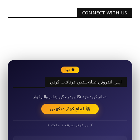
CONNECT WITH US
2340
Followers
3290
Followers
🧠 نیا
اپنی اندرونی صلاحیتیں دریافت کریں
50+ مختصر کوئز
متاثر کن · خود آگاہی · زندگی بدلنے والے کوئز
🚀 تمام کوئز دیکھیں
⚡ ہر کوئز صرف 2 منٹ ⚡