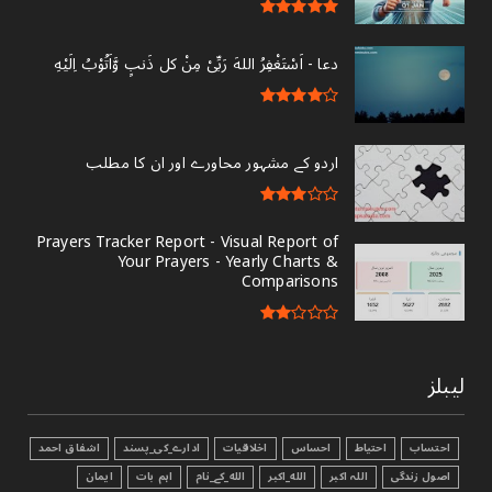
دعا - ‎اَسْتَغْفِرُ اللهَ رَبِّىْ مِنْ کل ذَنبٍ وَّاَتُوْبُ اِلَيْهِ
اردو کے مشہور محاورے اور ان کا مطلب
Prayers Tracker Report - Visual Report of
Your Prayers - Yearly Charts &
Comparisons
لیبلز
احتساب
احتیاط
احساس
اخلاقیات
ادارے_کی_پسند
اشفاق احمد
اصول زندگی
اللہ اکبر
الله_اکبر
الله_کے_نام
اہم بات
ایمان