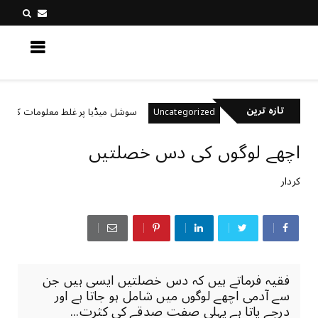
کچھ نیا جانیں
تازہ ترین
 رکھتے ہیں؟
سوشل میڈیا پر غلط معلومات کیسے پہچان
Uncategorized
اچھے لوگوں کی دس خصلتیں
کردار
فقیہ فرماتے ہیں کہ دس خصلتیں ایسی ہیں جن
سے آدمی اچھے لوگوں میں شامل ہو جاتا ہے اور
درجے پاتا ہے پہلی صفت صدقے کی کثرت...