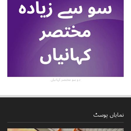
دو سو مختصر کہانیاں
نمایاں پوسٹ