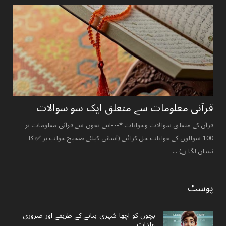
قرآنی ‏معلومات ‏سے ‏متعلق ‏ایک ‏سو ‏سوالات ‏
قرآن کے متعلق سوالات وجوابات *---اپنے بچوں سے قرآنی معلومات پر
100 سوالوں کے جوابات حل کرائیے (آسانی کیلئے صحیح جواب پر ✅ کا
نشان لگا ہے) ...
پوسٹ
بچوں کو اچھا شہری بنانے کے طریقے اور ضروری
عادات