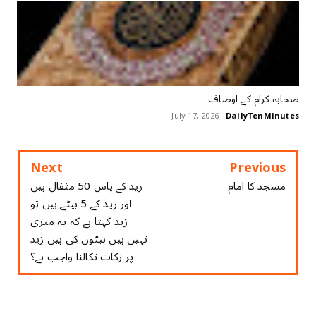
ﺻﺤﺎﺑﮧ ﮐﺮﺍﻡ ﮐﮯ ﺍﻭﺻﺎﻑ
July 17, 2026
DailyTenMinutes
Next
Previous
مسجد کا امام
زید کے پاس 50 مثقال ہیں
اور زید کے 5 بیٹے ہیں تو
زید کہتا ہے کہ یہ میری
نہیں ہیں بیٹوں کی ہیں زید
پر زکات نکالنا واجب ہے؟