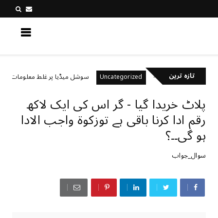
کچھ نیا جانیں
تازہ ترین
ل رکھتے ہیں؟
سوشل میڈیا پر غلط معلومات کیسے پہچا
Uncategorized
پلاٹ خریدا گیا - گر اس کی ایک لاکھ
رقم ادا کرنا باقی ہے توزکوة واجب الادا
ہو گی۔۔؟
سوال_جواب