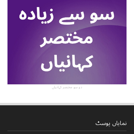
دو سو مختصر کہانیاں
نمایاں پوسٹ