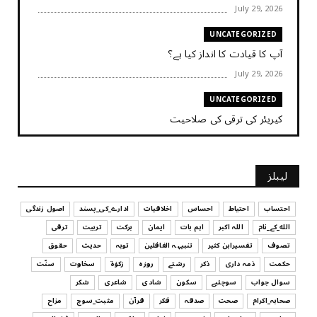
July 29, 2026
UNCATEGORIZED
آپ کا قیادت کا انداز کیا ہے؟
July 29, 2026
UNCATEGORIZED
کیریئر کی ترقی کی صلاحیت
July 29, 2026
UNCATEGORIZED
لیبلز
کیا آپ اپنے باس کو مؤثر طریقے سے منظم کر رہے ہیں
July 29, 2026
احتساب
احتیاط
احساس
اخلاقیات
ادارے_کی_پسند
اصول زندگی
الله_کے_نام
اللہ اکبر
اہم بات
ایمان
برکت
تربیت
ترقی
UNCATEGORIZED
تصوف
تفسیرابن کثیر
تنبیہہ الغافلین
توبہ
حدیث
حقوق
اس وقت آپ کا موڈ کیسا ہے؟
حکمت
ذمہ داری
ذکر
رشتے
روزہ
زکوٰۃ
سخاوت
سنّت
July 29, 2026
سوال جواب
سوچئیے
سکون
شادی
شاعری
شکر
UNCATEGORIZED
صحابہ_اکرام
صحت
صدقہ
فکر
قرآن
مثبت_سوچ
مزاح
قرض لینے اور دینے میں ہوشیاری