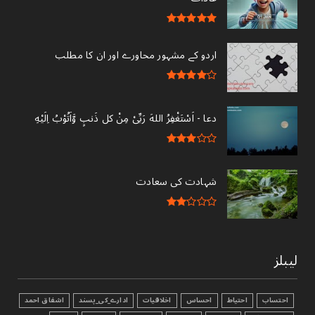
اردو کے مشہور محاورے اور ان کا مطلب
دعا - ‎اَسْتَغْفِرُ اللهَ رَبِّىْ مِنْ کل ذَنبٍ وَّاَتُوْبُ اِلَيْهِ
شہادت کی سعادت
لیبلز
احتساب
احتیاط
احساس
اخلاقیات
ادارے_کی_پسند
اشفاق احمد