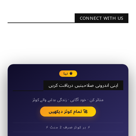
CONNECT WITH US
2340
Followers
3290
Followers
🧠 نیا
اپنی اندرونی صلاحیتیں دریافت کریں
50+ مختصر کوئز
متاثر کن · خود آگاہی · زندگی بدلنے والے کوئز
🚀 تمام کوئز دیکھیں
⚡ ہر کوئز صرف 2 منٹ ⚡