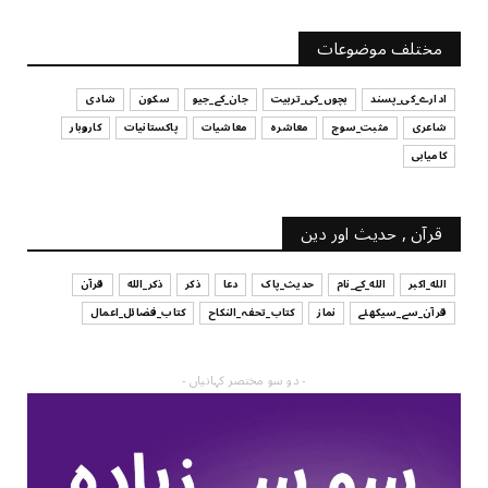
UNCATEGORIZED
آپ کا فیصلہ کرنے کا انداز
مختلف موضوعات
July 29, 2026
ادارے_کی_پسند
بچوں_کی_تربیت
جان_کے_جیو
سکون
شادی
شاعری
مثبت_سوچ
معاشرہ
معاشیات
پاکستانیات
کاروبار
کامیابی
قرآن , حدیث اور دین
الله_اکبر
الله_کے_نام
حدیث_پاک
دعا
ذکر
ذکر_الله
قرآن
قرآن_سے_سیکھئے
نماز
کتاب_تحفہ_النکاح
کتاب_فضائل_اعمال
- دو سو مختصر کہانیاں -