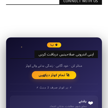
CONNECT WITH US
2340
Followers
3290
Followers
🧠 نیا
اپنی اندرونی صلاحیتیں دریافت کریں
50+ مختصر کوئز
متاثر کن · خود آگاہی · زندگی بدلنے والے کوئز
🚀 تمام کوئز دیکھیں
⚡ ہر کوئز صرف 2 منٹ ⚡
❤️
رشتے
معاون شوہر، مطابقت، جذباتی اعتماد