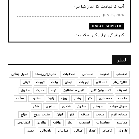
آپ کا قیادت کا انداز کیا ہے؟
July 29, 2026
UNCATEGORIZED
کیریئر کی ترقی کی صلاحیت
July 29, 2026
UNCATEGORIZED
لیبلز
کیا آپ اپنے باس کو مؤثر طریقے سے منظم کر رہے ہیں
July 29, 2026
احتساب
احتیاط
احساس
اخلاقیات
ادارے_کی_پسند
اصول زندگی
الله_کے_نام
اللہ اکبر
اہم بات
ایمان
برکت
تربیت
ترقی
UNCATEGORIZED
تصوف
تفسیرابن کثیر
تنبیہہ الغافلین
توبہ
حدیث
حقوق
اس وقت آپ کا موڈ کیسا ہے؟
حکمت
ذمہ داری
ذکر
رشتے
روزہ
زکوٰۃ
سخاوت
سنّت
July 29, 2026
سوال جواب
سوچئیے
سکون
شادی
شاعری
شکر
UNCATEGORIZED
صحابہ_اکرام
صحت
صدقہ
فکر
قرآن
مثبت_سوچ
مزاح
قرض لینے اور دینے میں ہوشیاری
معاشرہ
معاشیات
نصیحت
نماز
واقعہ
والدین
ٹیکنالوجی
July 29, 2026
کاروبار
کامیابی
کردار
کہانی
کہانیاں
یاددہانی
یقین