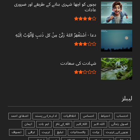
بچوں کو اچھا شہری بنانے کے طریقے اور ضروری
عادات
دعا - ‎اَسْتَغْفِرُ اللهَ رَبِّىْ مِنْ کل ذَنبٍ وَّاَتُوْبُ اِلَيْهِ
شہادت کی سعادت
لیبلز
احتساب
احتیاط
احساس
اخلاقیات
ادارے_کی_پسند
اشفاق احمد
اصول زندگی
اللہ اکبر
الله_اکبر
الله_کے_نام
اہم بات
ایمان
بچوں_کی_تربیت
برکت
پاکستانیات
تبليغ
تربیت
ترقی
تصوف