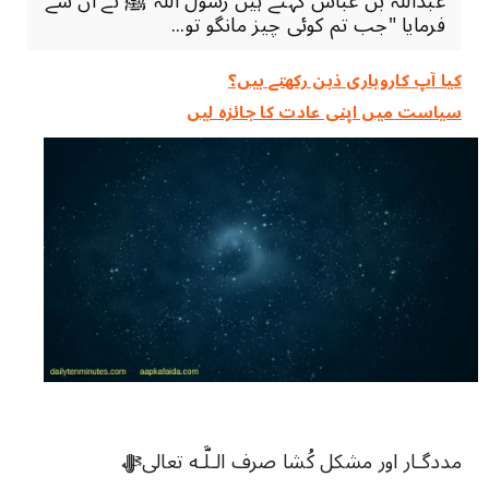
عبداللہ بن عباسؓ کہتے ہیں رسول اللہ ﷺ نے ان سے
فرمایا "جب تم کوئی چیز مانگو تو...
کیا آپ کاروباری ذہن رکھتے ہیں؟
سیاست میں اپنی عادت کا جائزہ لیں
مددگـار اور مشکل کُشا صرف الـلَّـه تعالیﷻ