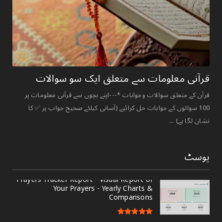
قرآنی ‏معلومات ‏سے ‏متعلق ‏ایک ‏سو ‏سوالات ‏
قرآن کے متعلق سوالات وجوابات *---اپنے بچوں سے قرآنی معلومات پر
100 سوالوں کے جوابات حل کرائیے (آسانی کیلئے صحیح جواب پر ✅ کا
نشان لگا ہے) ...
پوسٹ
Prayers Tracker Report - Visual Report of
Your Prayers - Yearly Charts &
Comparisons