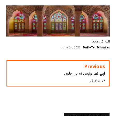
اللہ ‏کی ‏مدد
June 04, 2026
DailyTenMinutes
Previous
ﺍﭘﻨﮯ ﮔﮭﺮ ﻭﺍﭘﺲ ﻧﮧ ﮨﯽ ﺟﺎﻭﮞ
ﺗﻮ ﺑﮩﺘﺮ ﮨﮯ