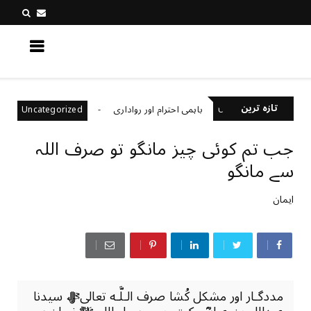
کچھ نیا جانیں
تازہ ترین
باہمی احترام اور رواداری
کیا آپ فراڈ
Uncategorized
Uncategorize
جب تم کوئی چیز مانگو تو صرف اللہ
سے مانگو
ایمان
مددگـار اور مشکل کُشا صرف الـلَّـه تعالیﷻ سيدنا