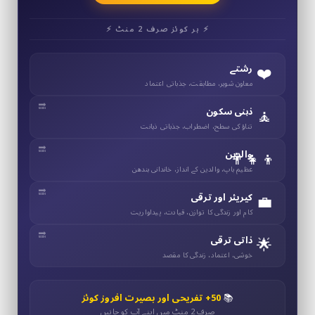
⚡ ہر کوئز صرف 2 منٹ ⚡
❤️
رشتے
معاون شوہر، مطابقت، جذباتی اعتماد
🧘
ذہنی سکون
تناؤ کی سطح، اضطراب، جذباتی ذہانت
👨‍👧‍👦
والدین
عظیم باپ، والدین کے انداز، خاندانی بندھن
💼
کیریئر اور ترقی
کام اور زندگی کا توازن، قیادت، پیداواریت
🌟
ذاتی ترقی
خوشی، اعتماد، زندگی کا مقصد
📚
50+ تفریحی اور بصیرت افروز کوئز
صرف 2 منٹ میں اپنے آپ کو جانیں