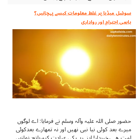
سوشل میڈیا پر غلط معلومات کیسے پہچانیں؟
باہمی احترام اور رواداری
حضور‎ ‎صلی اللہ علیہ وآلہ وسلم نے فرمایا:‎ ‎اے لوگوں
میرے‎ ‎بعد کوئی نیا نبی نھیں اور نہ تمھارے‎ ‎بعدکوئی
امت ھے ،خبردار! اپنےرب کی عبادت کرو،پانچ نمازیں