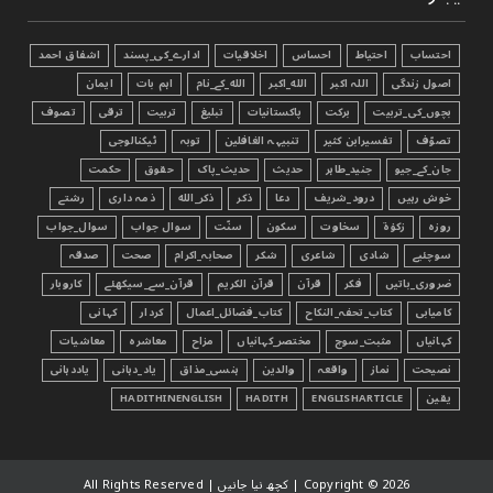
احتساب
احتیاط
احساس
اخلاقیات
ادارے_کی_پسند
اشفاق احمد
اصول زندگی
اللہ اکبر
الله_اکبر
الله_کے_نام
اہم بات
ایمان
بچوں_کی_تربیت
برکت
پاکستانیات
تبليغ
تربیت
ترقی
تصوف
تصوّف
تفسیرابن کثیر
تنبیہہ الغافلین
توبہ
ٹیکنالوجی
جان_کے_جیو
جنید_طاہر
حدیث
حدیث_پاک
حقوق
حکمت
خوش رہیں
درود_شریف
دعا
ذکر
ذکر_الله
ذمہ داری
رشتے
روزہ
زکوٰۃ
سخاوت
سکون
سنّت
سوال جواب
سوال_جواب
سوچئیے
شادی
شاعری
شکر
صحابہ_اکرام
صحت
صدقہ
ضروری_باتیں
فکر
قرآن
قرآن الکریم
قرآن_سے_سیکھئے
کاروبار
کامیابی
کتاب_تحفہ_النکاح
کتاب_فضائل_اعمال
کردار
کہانی
کہانیاں
مثبت_سوچ
مختصر_کہانیاں
مزاح
معاشرہ
معاشیات
نصیحت
نماز
واقعہ
والدین
ہنسی_مذاق
یاد_دہانی
یاددہانی
یقین
ENGLISHARTICLE
HADITH
HADITHINENGLISH
2026 | کچھ نیا جانیں | All Rights Reserved
Copyright ©