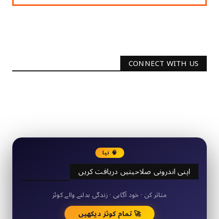
CONNECT WITH US
2340
Followers
3290
Followers
🧠 نیا
اپنی اندرونی صلاحیتیں دریافت کریں
50+ مختصر کوئز
متاثر کن · خود آگاہی · زندگی بدلنے والے کوئز
🚀 تمام کوئز دیکھیں