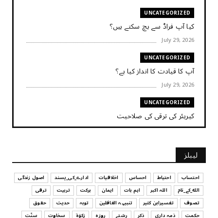
UNCATEGORIZED
کیا آپ فراڈ سے بچ سکتے ہیں؟
July 29, 2026
UNCATEGORIZED
آپ کا قیادت کا انداز کیا ہے؟
July 29, 2026
UNCATEGORIZED
کیریئر کی ترقی کی صلاحیت
July 29, 2026
UNCATEGORIZED
لیبلز
کیا آپ اپنے باس کو مؤثر طریقے سے منظم کر رہے ہیں
July 29, 2026
احتساب
احتیاط
احساس
اخلاقیات
ادارے_کی_پسند
اصول زندگی
الله_کے_نام
اللہ اکبر
اہم بات
ایمان
برکت
تربیت
ترقی
UNCATEGORIZED
تصوف
تفسیرابن کثیر
تنبیہہ الغافلین
توبہ
حدیث
حقوق
اس وقت آپ کا موڈ کیسا ہے؟
حکمت
ذمہ داری
ذکر
رشتے
روزہ
زکوٰۃ
سخاوت
سنّت