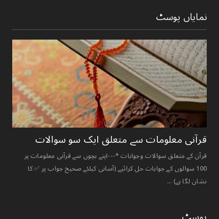
نمایاں پوسٹ
قرآنی ‏معلومات ‏سے ‏متعلق ‏ایک ‏سو ‏سوالات ‏
قرآن کے متعلق سوالات وجوابات *---اپنے بچوں سے قرآنی معلومات پر
100 سوالوں کے جوابات حل کرائیے (آسانی کیلئے صحیح جواب پر ✅ کا
نشان لگا ہے) ...
پوسٹ