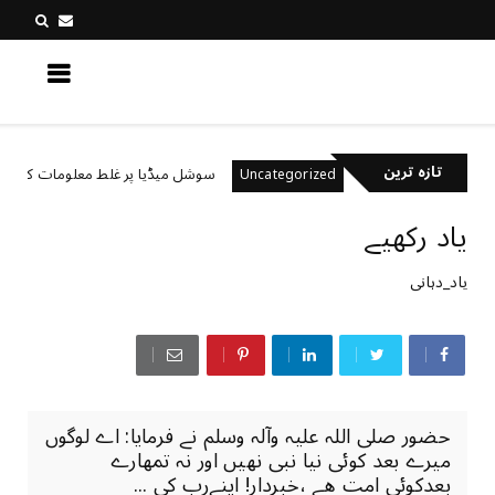
کچھ نیا جانیں
تازہ ترین
رکھتے ہیں؟
سوشل میڈیا پر غلط معلومات کیسے پہچانی
Uncategorized
یاد رکھیے
یاد_دہانی
حضور‎ ‎صلی اللہ علیہ وآلہ وسلم نے فرمایا:‎ ‎اے لوگوں