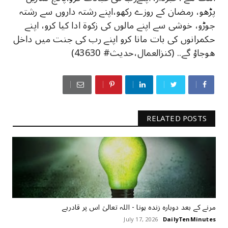
پڑھو، رمضان کے روزے‎ ‎رکھو،اپنے رشتہ داروں سے رشتہ
جوڑو، خوشی سے‎ ‎اپنے مالوں کی‎ ‎زکوۃ ادا کیا‎ ‎کرو، اپنے
حکمرانوں کی بات مانا‎ ‎کرو اپنے‎ ‎رب کی جنت میں داخل
ھوجاؤ‎ ‎گے.. (کنزالعمال،حدیث# 43630)
RELATED POSTS
مرنے کے بعد دوبارہ زندہ ہونا - اللہ تعالیٰ اس پر قادرہے
July 17, 2026
DailyTenMinutes