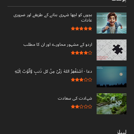
بچوں کو اچھا شہری بنانے کے طریقے اور ضروری
عادات
اردو کے مشہور محاورے اور ان کا مطلب
دعا - ‎اَسْتَغْفِرُ اللهَ رَبِّىْ مِنْ کل ذَنبٍ وَّاَتُوْبُ اِلَيْهِ
شہادت کی سعادت
لیبلز