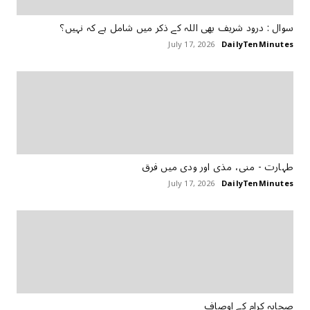
سوال : درود شریف بھی اللہ کے ذکر میں شامل ہے کہ نہیں؟
July 17, 2026
DailyTenMinutes
طہارت ‏- منی، مذی اور ودی میں فرق
July 17, 2026
DailyTenMinutes
ﺻﺤﺎﺑﮧ ﮐﺮﺍﻡ ﮐﮯ ﺍﻭﺻﺎﻑ