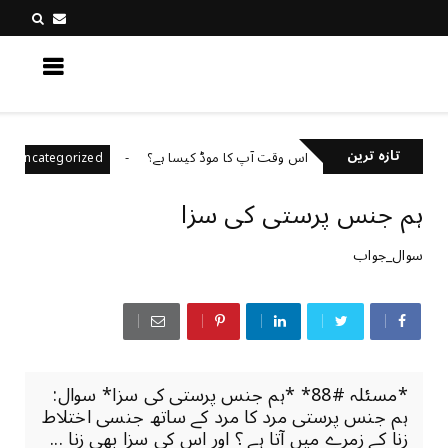
کچھ نیا جانیں
تازہ ترین
اس وقت آپ کا موڈ کیسا ہے؟
قرض
Uncategorized
Uncategorized
ہم جنس پرستی کی سزا
سوال_جواب
*مسئلہ #88* *ہم جنس پرستی کی سزا* سوال:
ہم جنس پرستی مرد کا مرد کے ساتھ جنسی اختلاط
زنا کے زمرے میں آتا ہے ؟ اور اس کی سزا بھی زنا ...