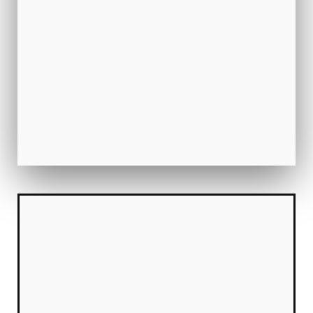
کام اور زندگی کا توازن، قیادت، پیداواریت
🌟
ذاتی ترقی
خوشی، اعتماد، زندگی کا مقصد
📚
50+ تفریحی اور بصیرت افروز کوئز
صرف 2 منٹ میں اپنے آپ کو جانیں
تمام کوئز دیکھیں →
تازہ ترین پوسٹس
UNCATEGORIZED
کیا آپ اپنی صحت کا خیال رکھتے ہیں؟
July 30, 2026
UNCATEGORIZED