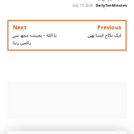
July 17, 2026
DailyTenMinutes
Next
Previous
ایک نکاح ایسا بھی
یا الله - ہمیشہ مجھ سے
راضی رہنا
CONNECT WITH US
2340
Followers
3290
Followers