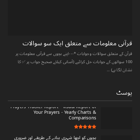
قرآنی ‏معلومات ‏سے ‏متعلق ‏ایک ‏سو ‏سوالات ‏
قرآن کے متعلق سوالات وجوابات *---اپنے بچوں سے قرآنی معلومات پر
100 سوالوں کے جوابات حل کرائیے (آسانی کیلئے صحیح جواب پر ✅ کا
نشان لگا ہے) ...
پوسٹ
Prayers Tracker Report - Visual Report of
Your Prayers - Yearly Charts &
Comparisons
بچوں کو اچھا شہری بنانے کے طریقے اور ضروری