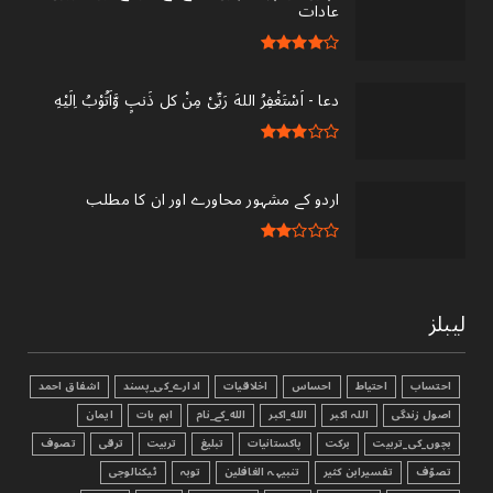
عادات
دعا - ‎اَسْتَغْفِرُ اللهَ رَبِّىْ مِنْ کل ذَنبٍ وَّاَتُوْبُ اِلَيْهِ
اردو کے مشہور محاورے اور ان کا مطلب
لیبلز
احتساب
احتیاط
احساس
اخلاقیات
ادارے_کی_پسند
اشفاق احمد
اصول زندگی
اللہ اکبر
الله_اکبر
الله_کے_نام
اہم بات
ایمان
بچوں_کی_تربیت
برکت
پاکستانیات
تبليغ
تربیت
ترقی
تصوف
تصوّف
تفسیرابن کثیر
تنبیہہ الغافلین
توبہ
ٹیکنالوجی