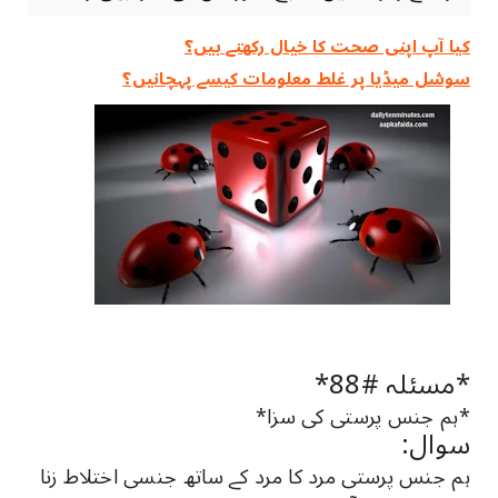
کیا آپ اپنی صحت کا خیال رکھتے ہیں؟
سوشل میڈیا پر غلط معلومات کیسے پہچانیں؟
*مسئلہ #88*
*ہم جنس پرستی کی سزا*
سوال:
ہم جنس پرستی مرد کا مرد کے ساتھ جنسی اختلاط زنا