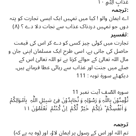
عَذَابٍ اَلِیۡمٍ ۱۰
ترجمہ:
اے ایمان والو ! کیا میں تمہیں ایک ایسی تجارت کو پتہ
دوں جو تمہیں دردناک عذاب سے نجات دلا دے ؟ (٨)
:
تفسیر
تجارت میں کوئی چیز کسی کو دے کر اس کی قیمت
حاصل کی جاتی ہے، اسی طرح ایک مسلمان اپنی جان و
مال اللہ تعالیٰ کے حوالے کرتا ہے تو اللہ تعالیٰ اس کے
صلے میں جنت اور عذاب سے رہائی عطا فرماتے ہیں۔
دیکھئے سورة توبہ : 111
سورہ الصّف آیت نمبر 11
تُؤۡمِنُوۡنَ بِاللّٰہِ وَ رَسُوۡلِہٖ وَ تُجَاہِدُوۡنَ فِیۡ سَبِیۡلِ اللّٰہِ بِاَمۡوَالِکُمۡ
وَ اَنۡفُسِکُمۡ ؕ ذٰلِکُمۡ خَیۡرٌ لَّکُمۡ اِنۡ کُنۡتُمۡ تَعۡلَمُوۡنَ ۱۱
ترجمہ
(وہ یہ ہے کہ) تم اللہ اور اس کے رسول پر ایمان لاؤ، اور