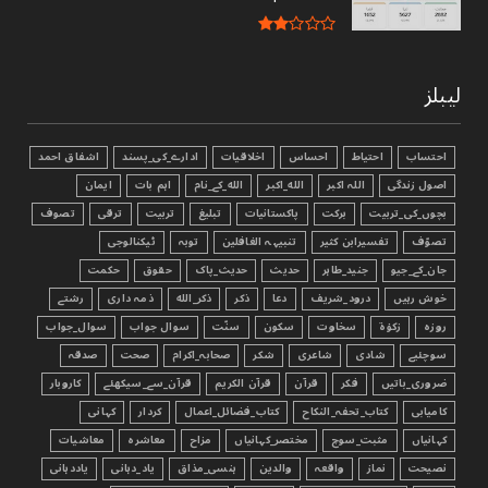
لیبلز
احتساب
احتیاط
احساس
اخلاقیات
ادارے_کی_پسند
اشفاق احمد
اصول زندگی
اللہ اکبر
الله_اکبر
الله_کے_نام
اہم بات
ایمان
بچوں_کی_تربیت
برکت
پاکستانیات
تبليغ
تربیت
ترقی
تصوف
تصوّف
تفسیرابن کثیر
تنبیہہ الغافلین
توبہ
ٹیکنالوجی
جان_کے_جیو
جنید_طاہر
حدیث
حدیث_پاک
حقوق
حکمت
خوش رہیں
درود_شریف
دعا
ذکر
ذکر_الله
ذمہ داری
رشتے
روزہ
زکوٰۃ
سخاوت
سکون
سنّت
سوال جواب
سوال_جواب
سوچئیے
شادی
شاعری
شکر
صحابہ_اکرام
صحت
صدقہ
ضروری_باتیں
فکر
قرآن
قرآن الکریم
قرآن_سے_سیکھئے
کاروبار
کامیابی
کتاب_تحفہ_النکاح
کتاب_فضائل_اعمال
کردار
کہانی
کہانیاں
مثبت_سوچ
مختصر_کہانیاں
مزاح
معاشرہ
معاشیات
نصیحت
نماز
واقعہ
والدین
ہنسی_مذاق
یاد_دہانی
یاددہانی