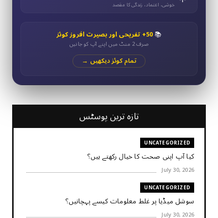
خوشی، اعتماد، زندگی کا مقصد
📚
50+ تفریحی اور بصیرت افروز کوئز
صرف 2 منٹ میں اپنے آپ کو جانیں
تمام کوئز دیکھیں →
تازہ ترین پوسٹس
UNCATEGORIZED
کیا آپ اپنی صحت کا خیال رکھتے ہیں؟
July 30, 2026
UNCATEGORIZED
سوشل میڈیا پر غلط معلومات کیسے پہچانیں؟
July 30, 2026