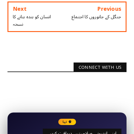
Next
Previous
جنگل کے جانوروں کا اجتماع
ﺍﻧﺴﺎﻥ ﮐﻮ ﺑﻨﺪﮦ ﺑﻨﺎﻧﮯ ﮐﺎ
ﻧﺴﺨﮧ
CONNECT WITH US
2340
Followers
3290
Followers
🧠 نیا
اپنی اندرونی صلاحیتیں دریافت کریں