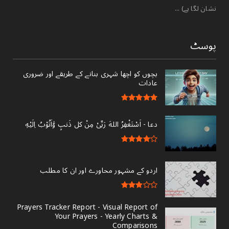
نشان لگا ہے) ...
پوسٹ
بچوں کو اچھا شہری بنانے کے طریقے اور ضروری
عادات
دعا - ‎اَسْتَغْفِرُ اللهَ رَبِّىْ مِنْ کل ذَنبٍ وَّاَتُوْبُ اِلَيْهِ
اردو کے مشہور محاورے اور ان کا مطلب
Prayers Tracker Report - Visual Report of
Your Prayers - Yearly Charts &
Comparisons