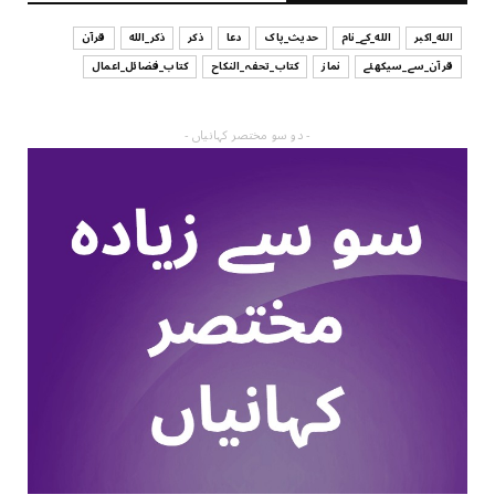
الله_اکبر
الله_کے_نام
حدیث_پاک
دعا
ذکر
ذکر_الله
قرآن
قرآن_سے_سیکھئے
نماز
کتاب_تحفہ_النکاح
کتاب_فضائل_اعمال
- دو سو مختصر کہانیاں -