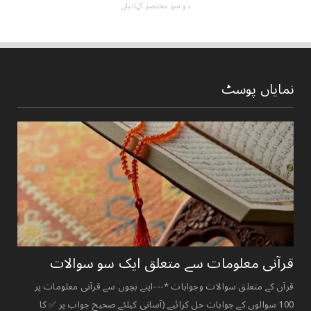
دو سو مختصر کہانیاں
نمایاں پوسٹ
قرآنی ‏معلومات ‏سے ‏متعلق ‏ایک ‏سو ‏سوالات ‏
قرآن کے متعلق سوالات وجوابات *---اپنے بچوں سے قرآنی معلومات پر
100 سوالوں کے جوابات حل کرائیے (آسانی کیلئے صحیح جواب پر ✅ کا