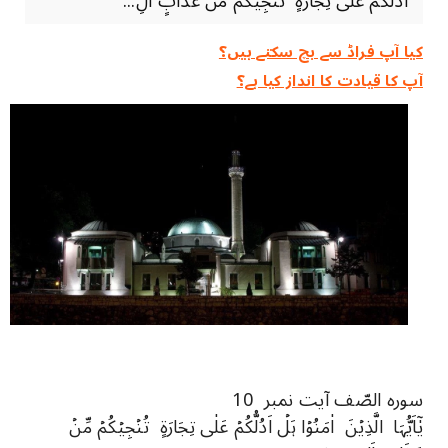
اَدُلُّکُمۡ عَلٰی تِجَارَۃٍ تُنۡجِیۡکُمۡ مِّنۡ عَذَابٍ اَلِ...
کیا آپ فراڈ سے بچ سکتے ہیں؟
آپ کا قیادت کا انداز کیا ہے؟
10 سورہ الصّف آیت نمبر
یٰۤاَیُّہَا الَّذِیۡنَ اٰمَنُوۡا ہَلۡ اَدُلُّکُمۡ عَلٰی تِجَارَۃٍ تُنۡجِیۡکُمۡ مِّنۡ