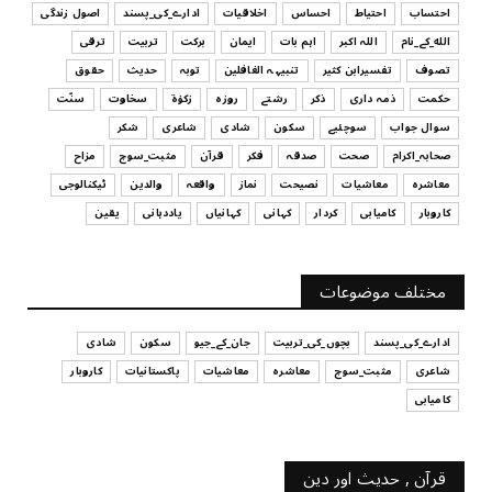
July 29, 2026
احتساب
احتیاط
احساس
اخلاقیات
ادارے_کی_پسند
اصول زندگی
الله_کے_نام
اللہ اکبر
اہم بات
ایمان
برکت
تربیت
ترقی
UNCATEGORIZED
تصوف
تفسیرابن کثیر
تنبیہہ الغافلین
توبہ
حدیث
حقوق
اس وقت آپ کا موڈ کیسا ہے؟
حکمت
ذمہ داری
ذکر
رشتے
روزہ
زکوٰۃ
سخاوت
سنّت
July 29, 2026
سوال جواب
سوچئیے
سکون
شادی
شاعری
شکر
UNCATEGORIZED
صحابہ_اکرام
صحت
صدقہ
فکر
قرآن
مثبت_سوچ
مزاح
قرض لینے اور دینے میں ہوشیاری
معاشرہ
معاشیات
نصیحت
نماز
واقعہ
والدین
ٹیکنالوجی
July 29, 2026
کاروبار
کامیابی
کردار
کہانی
کہانیاں
یاددہانی
یقین
UNCATEGORIZED
آپ کا فیصلہ کرنے کا انداز
مختلف موضوعات
July 29, 2026
ادارے_کی_پسند
بچوں_کی_تربیت
جان_کے_جیو
سکون
شادی
شاعری
مثبت_سوچ
معاشرہ
معاشیات
پاکستانیات
کاروبار
کامیابی
قرآن , حدیث اور دین