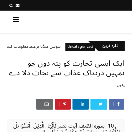
کچھ نیا جانیں
تازہ ترین
تے ہیں؟
سوشل میڈیا پر غلط معلومات کیسے پہچانیں؟
Uncategorized
ایک ایسی تجارت کو پتہ دوں جو
تمہیں دردناک عذاب سے نجات دلا دے
یقین
10 سورہ الصّف آیت نمبر یٰۤاَیُّہَا الَّذِیۡنَ اٰمَنُوۡا ہَلۡ