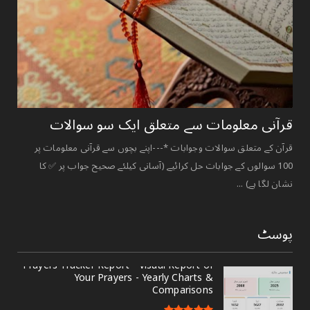
قرآنی ‏معلومات ‏سے ‏متعلق ‏ایک ‏سو ‏سوالات ‏
قرآن کے متعلق سوالات وجوابات *---اپنے بچوں سے قرآنی معلومات پر
100 سوالوں کے جوابات حل کرائیے (آسانی کیلئے صحیح جواب پر ✅ کا
نشان لگا ہے) ...
پوسٹ
Prayers Tracker Report - Visual Report of
Your Prayers - Yearly Charts &
Comparisons