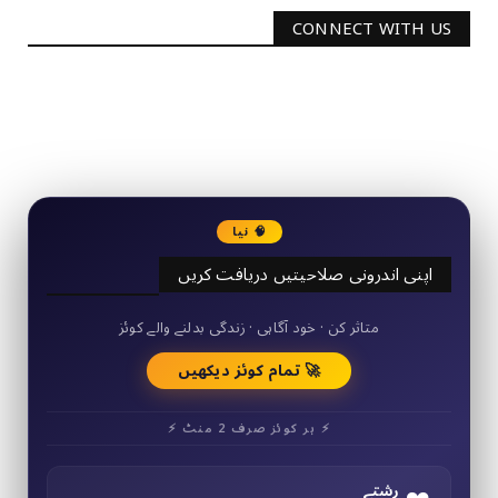
CONNECT WITH US
2340
Followers
3290
Followers
🧠 نیا
اپنی اندرونی صلاحیتیں دریافت کریں
50+ مختصر کوئز
متاثر کن · خود آگاہی · زندگی بدلنے والے کوئز
🚀 تمام کوئز دیکھیں
⚡ ہر کوئز صرف 2 منٹ ⚡
رشتے