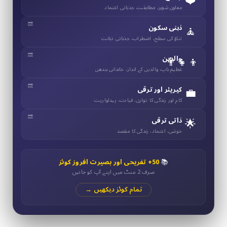
❤️
معاون شوہر، مطابقت، جذباتی اعتماد
🧘
ذہنی سکون
تناؤ کی سطح، اضطراب، جذباتی ذہانت
👨‍👧‍👦
والدین
عظیم باپ، والدین کے انداز، خاندانی بندھن
💼
کیریئر اور ترقی
کام اور زندگی کا توازن، قیادت، پیداواریت
🌟
ذاتی ترقی
خوشی، اعتماد، زندگی کا مقصد
📚
50+ تفریحی اور بصیرت افروز کوئز
صرف 2 منٹ میں اپنے آپ کو جانیں
تمام کوئز دیکھیں →