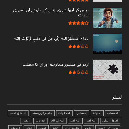
بچوں کو اچھا شہری بنانے کے طریقے اور ضروری
عادات
دعا - ‎اَسْتَغْفِرُ اللهَ رَبِّىْ مِنْ کل ذَنبٍ وَّاَتُوْبُ اِلَيْهِ
اردو کے مشہور محاورے اور ان کا مطلب
لیبلز
احتساب
احتیاط
احساس
اخلاقیات
ادارے_کی_پسند
اشفاق احمد
اصول زندگی
اللہ اکبر
الله_اکبر
الله_کے_نام
اہم بات
ایمان
بچوں_کی_تربیت
برکت
پاکستانیات
تبليغ
تربیت
ترقی
تصوف