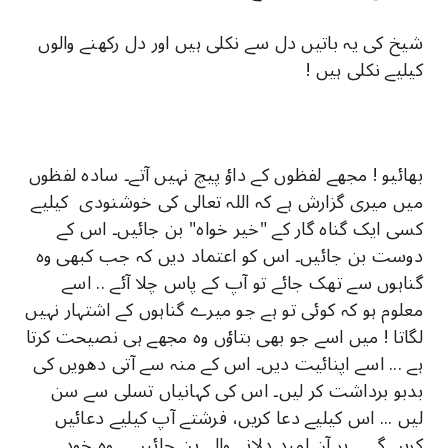
شیخ کی یہ باتیں دل سے نکلی ہیں اور دل رکھنے والوں
کیلیے نکلی ہیں !
بھائیو ! مجھے لفظوں کے داؤ پیچ نہیں آتے۔ سادہ لفظوں
میں میری گزارش ہے کہ اللہ تعالی کی خوشنودی کیلیے
کسی ایک گناہ گار کے "خیر خواہ" بن جائیں۔ اس کے
دوست بن جائیں۔ اس کو اعتماد دیں کہ جب کبھی وہ
گناہوں سے تھک جائے تو آپ کے پاس چلا آئے .. اسے
معلوم ہو کہ کوئی تو ہے جو میرے گناہوں کے اشتہار نہیں
لگاتا ! میں اسے جو بھی بتاؤں وہ مجھے ہی نصیحت کرتا
ہے ... اسے اپنائیت دیں۔ اس کے منہ سے آتی دھویں کی
بدبو برداشت کر لیں۔ اس کی کہانیاں تسلی سے سن
لیں ... اس کیلیے دعا کریں، فرشتے آپ کیلیے دعائیں
کریں گے .. ہر آن امید دلانے والے بن جائیں .. وہ خود