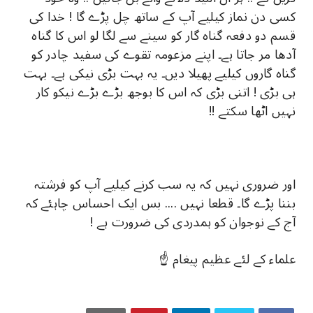
کسی دن نماز کیلیے آپ کے ساتھ چل پڑے گا ! خدا کی
قسم دو دفعہ گناہ گار کو سینے سے لگا لو اس کا گناہ
آدھا مر جاتا ہے۔ اپنے مزعومہ تقوے کی سفید چادر کو
گناہ گاروں کیلیے پھیلا دیں۔ یہ بہت بڑی نیکی ہے۔ بہت
ہی بڑی ! اتنی بڑی کہ اس کا بوجھ بڑے بڑے نیکو کار
نہیں اٹھا سکتے !!
اور ضروری نہیں کہ یہ سب کرنے کیلیے آپ کو فرشتہ
بننا پڑے گا۔ قطعا نہیں .... بس ایک احساس چاہئے کہ
آج کے نوجوان کو ہمدردی کی ضرورت ہے !
علماء کے لئے عظیم پیغام ☝️