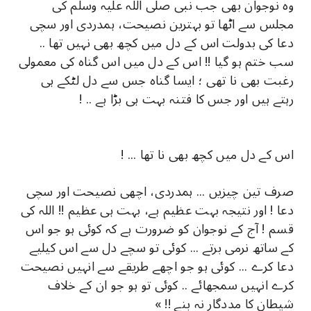
وہ نوجوان بھی جب نبی صلی اللہ علیہ وسلم کی
مجلس سے اٹھا تو بہترین نصیحت، ہمدردی اور سچی
دعا کی بدولت اس کے دل میں کچھ بھی نہیں تھا ..
سب ختم ہو گیا !! اس کے دل میں اس گناہ کی معمولی
رغبت بھی نا تھی ؛ ایسا گناہ جس سے دل لٹکے ہی
رہتے ہیں اور جس کا فتنہ بہت ہی بڑا ہے .. !
اس کے دل میں کچھ بھی نا تھا ... !
صرف تین چیزیں ... ہمدردی، اچھی نصیحت اور سچی
دعا ! اور نتیجہ بہت عظیم ہے، بہت ہی عظیم !! اللہ کی
قسم ! آج کے نوجوان کو ضرورت ہے کہ کوئی ہو جو اس
کے ساتھ نرمی برتے ... کوئی تو سچے دل سے اس کیلیے
دعا کرے ... کوئی ہو جو اچھے طریقے سے انہیں نصیحت
کرے انہیں سمجھائے .. کوئی تو ہو جو ان کے خلاف
شیطان کا مددگار نہ بنے !! »