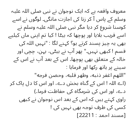
معروف واقعہ ہے کہ ایک نوجوان نے نبی صلی اللہ علیہ
وسلم کے پاس آ کر زنا کی اجازت مانگی۔ لوگوں نے اسے
کوسنا شروع کر دیا مگر نبی صلی اللہ علیہ وسلم نے
اسے قریب بلایا اور پوچھا کہ بیٹا ! کیا تم اپنی ماں کیلیے
بھی یہ چیز پسند کرتے ہو؟ کہنے لگا : "نہیں اللہ کی
قسم ! کبھی نہیں۔" پھر آپ نے بیٹی، بہن، چچی اور
خالہ کے متعلق بھی پوچھا۔ اس کے بعد آپ نے اس کے
سینے پر ہاتھ رکھا اور فرمایا :
"اللهم اغفر ذنبه، وطهر قلبه، وحصن فرجه"
(اے اللہ ! اس کے گناہ بخش دے، اور اس کا دل پاک کر
دے، اور اس کی شرمگاہ کی حفاظت فرما۔)
راوی کہتے ہیں کہ اس کے بعد اس نوجوان نے کبھی
کسی کی طرف توجہ بھی نہیں کی !
[مسند احمد : 22211]