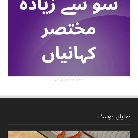
دو سو مختصر کہانیاں
نمایاں پوسٹ