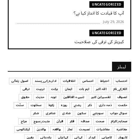
UNCATEGORIZED
آپ کا قیادت کا انداز کیا ہے؟
July 29, 2026
UNCATEGORIZED
کیریئر کی ترقی کی صلاحیت
July 29, 2026
UNCATEGORIZED
لیبلز
کیا آپ اپنے باس کو مؤثر طریقے سے منظم کر رہے ہیں
July 29, 2026
احتساب
احتیاط
احساس
اخلاقیات
ادارے_کی_پسند
اصول زندگی
الله_کے_نام
اللہ اکبر
اہم بات
ایمان
برکت
تربیت
ترقی
UNCATEGORIZED
تصوف
تفسیرابن کثیر
تنبیہہ الغافلین
توبہ
حدیث
حقوق
اس وقت آپ کا موڈ کیسا ہے؟
حکمت
ذمہ داری
ذکر
رشتے
روزہ
زکوٰۃ
سخاوت
سنّت
July 29, 2026
سوال جواب
سوچئیے
سکون
شادی
شاعری
شکر
UNCATEGORIZED
صحابہ_اکرام
صحت
صدقہ
فکر
قرآن
مثبت_سوچ
مزاح
قرض لینے اور دینے میں ہوشیاری
معاشرہ
معاشیات
نصیحت
نماز
واقعہ
والدین
ٹیکنالوجی
July 29, 2026
کاروبار
کامیابی
کردار
کہانی
کہانیاں
یاددہانی
یقین