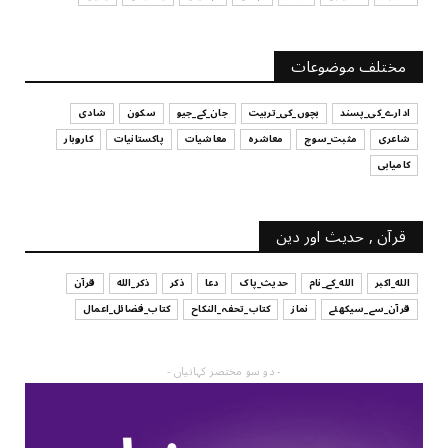
UNCATEGORIZED
آپ کا فیصلہ کرنے کا انداز
مختلف موضوعات
July 29, 2026
ادارے_کی_پسند
بچوں_کی_تربیت
جان_کے_جیو
سکون
شادی
شاعری
مثبت_سوچ
معاشرہ
معاشیات
پاکستانیات
کاروبار
کامیابی
قرآن , حدیث اور دین
الله_اکبر
الله_کے_نام
حدیث_پاک
دعا
ذکر
ذکر_الله
قرآن
قرآن_سے_سیکھئے
نماز
کتاب_تحفہ_النکاح
کتاب_فضائل_اعمال
- دو سو مختصر کہانیاں -