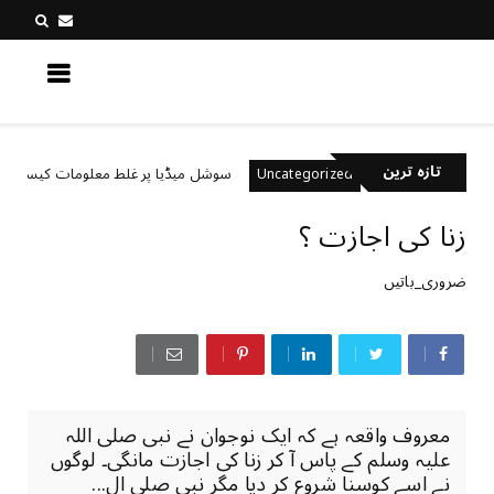
کچھ نیا جانیں
تازہ ترین
 ہیں؟
سوشل میڈیا پر غلط معلومات کیسے پہچانیں؟
Uncategorized
زنا کی اجازت ؟
ضروری_باتیں
معروف واقعہ ہے کہ ایک نوجوان نے نبی صلی اللہ
علیہ وسلم کے پاس آ کر زنا کی اجازت مانگی۔ لوگوں
نے اسے کوسنا شروع کر دیا مگر نبی صلی ال...