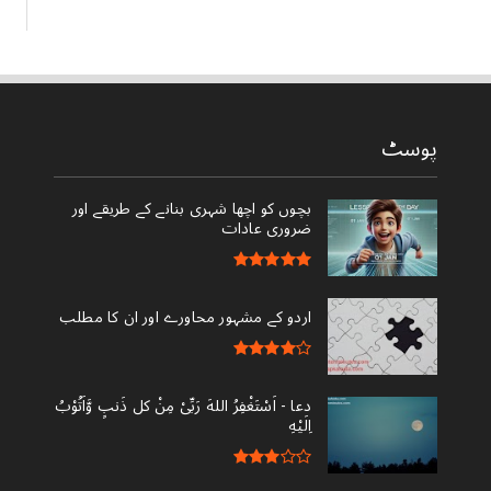
پوسٹ
بچوں کو اچھا شہری بنانے کے طریقے اور
ضروری عادات
اردو کے مشہور محاورے اور ان کا مطلب
دعا - ‎اَسْتَغْفِرُ اللهَ رَبِّىْ مِنْ کل ذَنبٍ وَّاَتُوْبُ
اِلَيْهِ