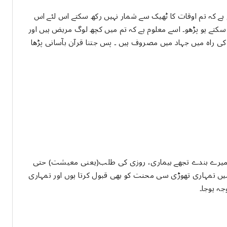
ﻡ ﮨﮯ ﮐﮧ ﺗﻢ ﺍﻭﻗﺎﺕ ﮐﺎ ﭨﮭﯿﮏ ﺳﮯ ﺷﻤﺎﺭ ﻧﮩﯿﮟ ﺭﮐﮫ ﺳﮑﺘﮯ ﺍﺱ ﻟﺌﮯ ﺍﺱ
 ﺳﮑﺘﮯ ﮨﻮ ﭘﮍھو۔ ﺍﺳﮯ ﻣﻌﻠﻮﻡ ﮨﮯ ﮐﮧ ﺗﻢ ﻣﯿﮟ ﮐﭽﮫ ﻟﻮﮒ ﻣﺮﯾﺾ ﮨﯿﮟ ﺍﻭﺭ
ﮐﯽ ﺭﺍﮦ ﻣﯿﮟ ﺟﮩﺎﺩ ﻣﯿﮟ ﻣﺼﺮﻭﻑ ﮨﯿﮟ ۔ ﭘﺲ ﺟﺘﻨﺎ ﻗﺮﺁﻥ ﺑﺂﺳﺎﻧﯽ ﭘﮍﮬﺎ
ے ﻣﯿﺮﮮ ﺑﻨﺪﮮ ﺗﺠﮭﮯ ﺑﯿﻤﺎﺭﯼ، روزی کی طلب(یعنی معیشت) ﺣﺘﯽ
 ﻣﯿﮟ ﺗﻤﮩﺎﺭﯼ ﺗﮭﻮﮌﯼ سی محنت ﮐﻮ ﺑﮭﯽ ﻗﺒﻮﻝ ﮐﺮﺗﺎ ﮨﻮﮞ ﺍﻭﺭ ﺗﻤﮩﺎﺭﯼ
ہ ہوجا۔