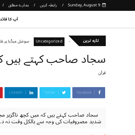
Sunday, August 9
رابطہ کریں
ہمارے مطلق
کچھ نیا جانیں
آپ کا فائد
تازہ ترین
 صحت کا خیال رکھتے ہیں؟
سوشل میڈیا پر غلط معلوما
Uncategorized
سجاد صاحب ﮐﮩﺘﮯ ﮨﯿﮟ ﮐ
قرآن
Linkedin
Twitter
Facebook
سجاد صاحب ﮐﮩﺘﮯ ﮨﯿﮟ ﮐﮧ ﻣﯿﮟ ﮐﭽﮫ ﻧﺎﮔﺰﯾﺮ ﻣﺠﺒﻮ
ﺷﺪﯾﺪ ﻣﺼﺮﻭﻓﯿﺎﺕ ﮐﯽ ﻭﺟﮧ ﺳﮯ ﺑﺎﻟﮑﻞ ﻭﻗﺖ ﻧﮧ ﺩﮮ 