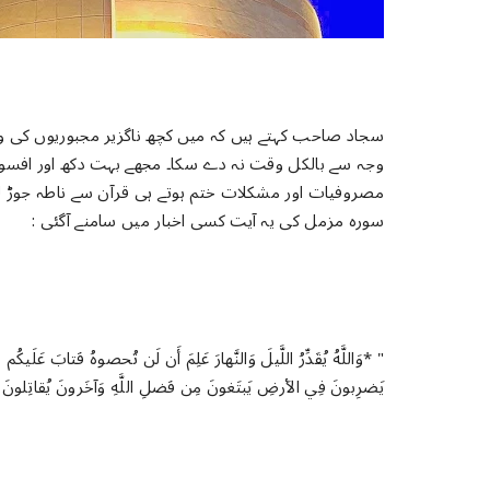
سجاد صاحب ﮐﮩﺘﮯ ﮨﯿﮟ ﮐﮧ ﻣﯿﮟ ﮐﭽﮫ ﻧﺎﮔﺰﯾﺮ ﻣﺠﺒﻮﺭﯾﻮﮞ ﮐﯽ ﻭ
ﻭﺟﮧ ﺳﮯ ﺑﺎﻟﮑﻞ ﻭﻗﺖ ﻧﮧ ﺩﮮ ﺳﮑﺎ۔ ﻣﺠﮭﮯ ﺑﮩﺖ ﺩﮐﮫ ﺍﻭﺭ ﺍﻓﺴﻮﺱ
ﻣﺼﺮﻭﻓﯿﺎﺕ ﺍﻭﺭ ﻣﺸﮑﻼﺕ ﺧﺘﻢ ﮨﻮﺗﮯ ﮨﯽ ﻗﺮﺁﻥ ﺳﮯ ﻧﺎﻃﮧ ﺟﻮﮌ لو
ﺳﻮﺭہ ﻣﺰﻣﻞ ﮐﯽ ﯾﮧ ﺁﯾﺖ کسی اخبار میں سامنے ﺁﮔﺌﯽ :
" *ﻭَﺍﻟﻠَّﻪُ ﻳُﻘَﺪِّﺭُ ﺍﻟﻠَّﻴﻞَ ﻭَﺍﻟﻨَّﻬﺎﺭَ ﻋَﻠِﻢَ ﺃَﻥ ﻟَﻦ ﺗُﺤﺼﻮﻩُ ﻓَﺘﺎﺏَ ﻋَﻠَ
ﻳَﻀﺮِﺑﻮﻥَ ﻓِﻲ ﺍﻷَﺭﺽِ ﻳَﺒﺘَﻐﻮﻥَ ﻣِﻦ ﻓَﻀﻞِ ﺍﻟﻠَّﻪِ ﻭَﺁﺧَﺮﻭﻥَ ﻳُﻘﺎﺗِﻠﻮﻥَ ﻓﻲ