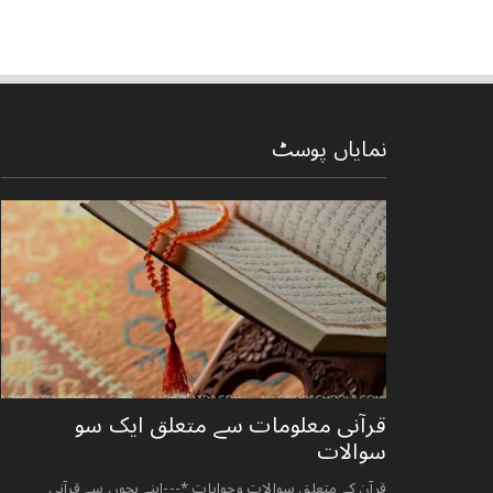
نمایاں پوسٹ
قرآنی ‏معلومات ‏سے ‏متعلق ‏ایک ‏سو
‏سوالات ‏
قرآن کے متعلق سوالات وجوابات *---اپنے بچوں سے قرآنی