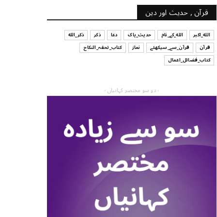
قرآن , حدیث اور دین
الله_اکبر
الله_کے_نام
حدیث_پاک
دعا
ذکر
ذکر_الله
قرآن
قرآن_سے_سیکھئے
نماز
کتاب_تحفہ_النکاح
کتاب_فضائل_اعمال
- دو سو مختصر کہانیاں -