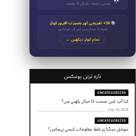
خوشی، اعتماد، زندگی کا مقصد
📚
50+ تفریحی اور بصیرت افروز کوئز
صرف 2 منٹ میں اپنے آپ کو جانیں
تمام کوئز دیکھیں →
تازہ ترین پوسٹس
UNCATEGORIZED
کیا آپ اپنی صحت کا خیال رکھتے ہیں؟
July 30, 2026
UNCATEGORIZED
سوشل میڈیا پر غلط معلومات کیسے پہچانیں؟