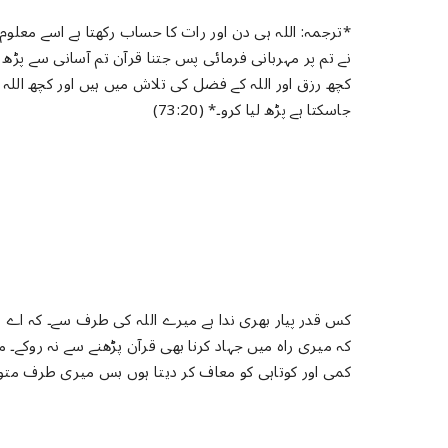
*ترجمہ: ﺍﻟﻠﮧ ﮨﯽ ﺩﻥ ﺍﻭﺭ ﺭﺍﺕ ﮐﺎ ﺣﺴﺎﺏ ﺭﮐﮭﺘﺎ ﮨﮯ ﺍﺳﮯ ﻣﻌﻠﻮ
ﻧﮯ ﺗﻢ ﭘﺮ ﻣﮩﺮﺑﺎﻧﯽ ﻓﺮﻣﺎﺋﯽ ﭘﺲ ﺟﺘﻨﺎ ﻗﺮﺁﻥ ﺗﻢ ﺁﺳﺎﻧﯽ ﺳﮯ ﭘﮍﮪ
ﮐﭽﮫ ﺭﺯﻕ ﺍﻭﺭ ﺍﻟﻠﮧ ﮐﮯ ﻓﻀﻞ ﮐﯽ ﺗﻼﺵ ﻣﯿﮟ ﮨﯿﮟ ﺍﻭﺭ ﮐﭽﮫ ﺍﻟﻠﮧ 
ﺟﺎﺳﮑﺘﺎ ہے ﭘﮍﮪ ﻟﯿﺎ ﮐﺮو۔* (73:20)
کس قدر ﭘﯿﺎﺭ ﺑﮭﺮﯼ ﻧﺪﺍ ﮨﮯ میرے ﺍﻟﻠﮧ ﮐﯽ ﻃﺮﻑ ﺳﮯ۔ ﮐﮧ ا
ﮐﮧ میری ﺭﺍﮦ ﻣﯿﮟ ﺟﮩﺎﺩ کرنا بھی ﻗﺮﺁﻥ پڑھنے ﺳﮯ ﻧﮧ ﺭﻭﮐﮯ۔
ﮐﻤﯽ ﺍﻭﺭ ﮐﻮﺗﺎﮨﯽ ﮐﻮ ﻣﻌﺎﻑ ﮐﺮ ﺩیتا ہوں بس میری طرف متوج