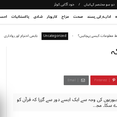
دو سو مختصر کہانیاں
خود آگاہی کوئز
ہ
ادارے_کی_پسند
صحت
مزاح
کاروبار
شادی
پاکستانیات
احس
ت کیسے پہچانیں؟
باہمی احترام اور رواداری
ized
Uncategorized
ﮧ
Email
Pinterest
ﺭﯾﻮﮞ ﮐﯽ ﻭﺟﮧ ﺳﮯ ﺍﯾﮏ ﺍﯾﺴﮯ ﺩﻭﺭ ﺳﮯ ﮔﺰﺭﺍ ﮐﮧ ﻗﺮﺁﻥ ﮐﻮ
ﺳﮑﺎ۔ ﻣﺠ...