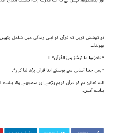
اور پیغمبرﷺ کہیں گے کہ اے میرے رب! بیشک میری امت نے *ا
تو کوشش کریں کہ قرآن کو اپنی زندگی میں شامل رکھیں۔ 
ﺑﮭﻮﻟﻨﺎ۔۔۔
*ﻓَﺎﻗﺮَﺀﻭﺍ ﻣﺎ ﺗَﻴَﺴَّﺮَ ﻣِﻦَ ﺍﻟﻘُﺮﺁﻥ* ِ
*پس ﺟﺘﻨﺎ ﺁﺳﺎﻧﯽ ﺳﮯ ہوسکے اتنا قرآن ﭘﮍھ لیا کرو*۔
اللہ تعالیٰ ہم کو قرآن کریم پڑھنے اور سمجھنے والا بناد
بنادے آمین۔