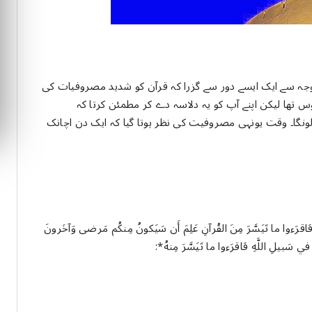
ﺟﮧ ﺳﮯ ﺍﯾﮏ ﺍﯾﺴﮯ ﺩﻭﺭ ﺳﮯ ﮔﺰﺭﺍ ﮐﮧ ﻗﺮﺁﻥ ﮐﻮ ﺷﺪﯾﺪ ﻣﺼﺮﻭﻓﯿﺎﺕ ﮐﯽ
 ﺗﮭﺎ ﻟﯿﮑﻦ ﺍﭘﻨﮯ ﺁﭖ ﮐﻮ ﯾﮧ ﺩﻻﺳﮧ ﺩﮮ ﮐﺮ ﻣﻄﻤﺌﻦ ﮐﺮﺗﺎ ﮐﮧ
نگا۔ ﻭﻗﺖ ﯾﻮﻧﮩﯽ ﻣﺼﺮﻭﻓﯿﺖ ﮐﯽ ﻧﻈﺮ ﮨﻮﺗﺎ ﮔﯿﺎ ﮐﮧ ﺍﯾﮏ ﺩﻥ ﺍﭼﺎﻧﮏ
ﻴﻜُﻢ ﻓَﺎﻗﺮَﺀﻭﺍ ﻣﺎ ﺗَﻴَﺴَّﺮَ ﻣِﻦَ ﺍﻟﻘُﺮﺁﻥِ ﻋَﻠِﻢَ ﺃَﻥ ﺳَﻴَﻜﻮﻥُ ﻣِﻨﻜُﻢ ﻣَﺮﺿﻰ ﻭَﺁﺧَﺮﻭﻥَ
 ﺳَﺒﻴﻞِ ﺍﻟﻠَّﻪِ ﻓَﺎﻗﺮَﺀﻭﺍ ﻣﺎ ﺗَﻴَﺴَّﺮَ ﻣِﻨﻪُ*: