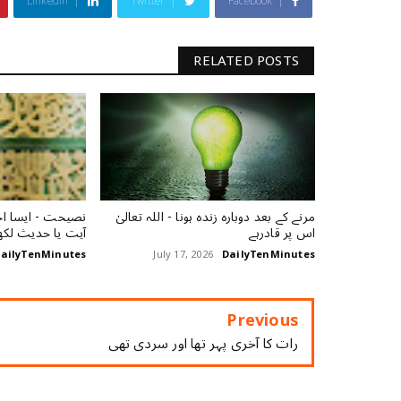
Linkedin
Twitter
Facebook
RELATED POSTS
مرنے کے بعد دوبارہ زندہ ہونا - اللہ تعالیٰ
نصیحت - ایسا اخ
اس پر قادرہے
آیت یا حدیث لکھ
ailyTenMinutes
July 17, 2026
DailyTenMinutes
Previous
رات کا آخری پہر تھا اور سردی تھی