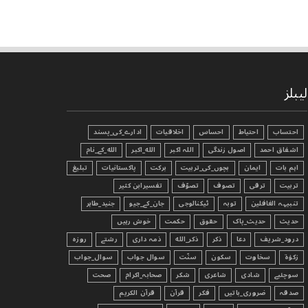
لیبلز
احتساب
احتیاط
احساس
اخلاقیات
ادارے_کی_پسند
اشفاق احمد
اصول زندگی
اللہ اکبر
الله_اکبر
الله_کے_نام
اہم بات
ایمان
بچوں_کی_تربیت
برکت
پاکستانیات
تبليغ
تربیت
ترقی
تصوف
تصوّف
تفسیرابن کثیر
تنبیہہ الغافلین
توبہ
ٹیکنالوجی
جان_کے_جیو
جنید_طاہر
حدیث
حدیث_پاک
حقوق
حکمت
خوش رہیں
درود_شریف
دعا
ذکر
ذکر_الله
ذمہ داری
رشتے
روزہ
زکوٰۃ
سخاوت
سکون
سنّت
سوال جواب
سوال_جواب
سوچئیے
شادی
شاعری
شکر
صحابہ_اکرام
صحت
صدقہ
ضروری_باتیں
فکر
قرآن
قرآن الکریم