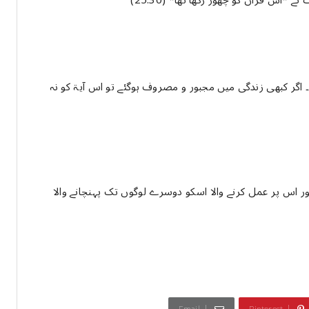
س قرآن کو چھوڑ رکھا تھا* (25:30)
ﺍﮔﺮ ﮐﺒﮭﯽ ﺯﻧﺪﮔﯽ ﻣﯿﮟ ﻣﺠﺒﻮﺭ ﻭ ﻣﺼﺮﻭﻑ ﮨﻮﮔﺌﮯ ﺗﻮ اس آیۃ کو ﻧﮧ
ے اور اس پر عمل کرنے والا اسکو دوسرے لوگوں تک پہنچانے والا