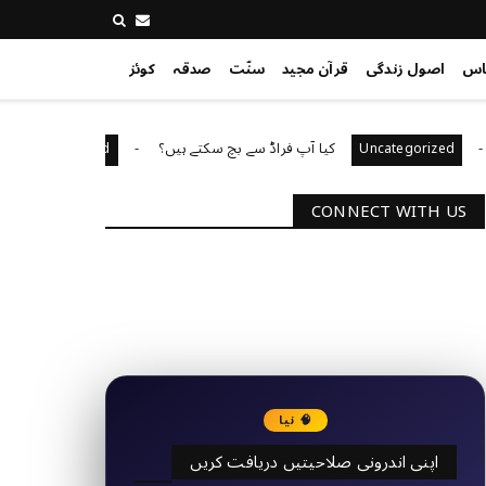
اس
اصول زندگی
قرآن مجید
سنّت
صدقہ
کوئز
کیا آپ فراڈ سے بچ سکتے ہیں؟
آپ کا قیا
Uncategorized
Uncategor
CONNECT WITH US
2340
Followers
3290
Followers
🧠 نیا
اپنی اندرونی صلاحیتیں دریافت کریں