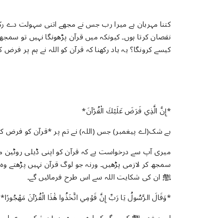
کتنا مہربان ہے میرا رب جس نے مجھے اتنی ﺳﮩﻮﻟﺖ دے رکھی
نقصان کرتا ہوں۔ کیونکہ میں قرآن پڑھونگا نہیں تو سمج
کیسے کرونگا؟ یہ یاد رکھنا کہ قرآن کو اللہ نے ہم پر فرض کی
*إِنَّ الَّذِي فَرَضَ عَلَيْكَ الْقُرْآنَ*
بے شک(اے پیغمبر) جس (اللہ) نے تم پر *قرآن کو فرض کیا ہے*(
میری آپ سے درخواست ہے کہ قرآن کو اپنی ڈیلی روٹین می
سمجھ کر لازمی پڑھیں۔ ورنہ جو لوگ قرآن نہیں پڑھتے وہ
ﷺ ان کی شکایت اللہ سے اس طرح فرمائیں گے۔
*وَقَالَ الرَّسُولُ يَا رَبِّ إِنَّ قَوْمِي اتَّخَذُوا هَٰذَا الْقُرْآنَ مَهْجُورًا*