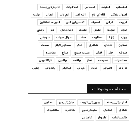
ہیں
احتساب
احتیاط
احساس
اخلاقیات
ادارے_کی_پسند
July 29, 2026
اصول زندگی
الله_کے_نام
اللہ اکبر
اہم بات
ایمان
برکت
UNCATEGORIZED
تربیت
ترقی
تصوف
تفسیرابن کثیر
تنبیہہ الغافلین
اس وقت آپ کا موڈ کیسا ہے؟
توبہ
حدیث
حقوق
حکمت
ذمہ داری
ذکر
رشتے
July 29, 2026
روزہ
زکوٰۃ
سخاوت
سنّت
سوال جواب
سوچئیے
سکون
شادی
شاعری
شکر
صحابہ_اکرام
صحت
UNCATEGORIZED
صدقہ
فکر
قرآن
مثبت_سوچ
مزاح
معاشرہ
قرض لینے اور دینے میں ہوشیاری
معاشیات
نصیحت
نماز
واقعہ
والدین
ٹیکنالوجی
July 29, 2026
کاروبار
کامیابی
کردار
کہانی
کہانیاں
یاددہانی
یقین
UNCATEGORIZED
آپ کا فیصلہ کرنے کا انداز
مختلف موضوعات
July 29, 2026
ادارے_کی_پسند
بچوں_کی_تربیت
جان_کے_جیو
سکون
شادی
شاعری
مثبت_سوچ
معاشرہ
معاشیات
پاکستانیات
کاروبار
کامیابی